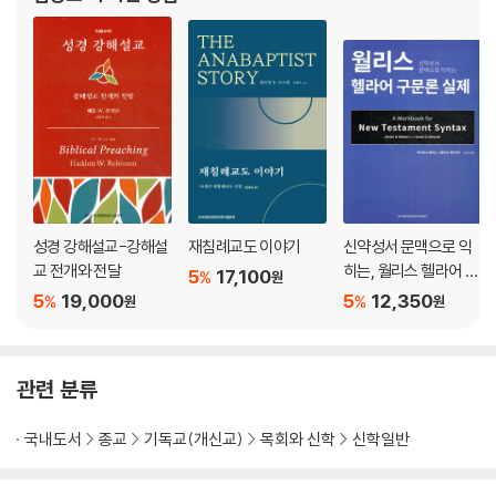
성경 강해설교-강해설
재침례교도 이야기
신약성서 문맥으로 익
교 전개와 전달
히는, 월리스 헬라어 구
5
17,100
%
원
문론 실제
5
19,000
5
12,350
%
%
원
원
관련 분류
국내도서
종교
기독교(개신교)
목회와 신학
신학일반