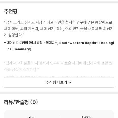
추천평
“성서 그리고 침례교 사상의 최고 국면을 철저히 연구해 얻은 통찰력으로
교회 회원, 교회 지도력, 교회 정치, 침례, 주의 만찬 등을 새롭고 매력 넘치
게 설명한다.”
- 데이비드 도커리 (임시 총장ㆍ명예교수, Southwestern Baptist Theologi
cal Seminary)
“침례교 교회론을 다시 철저히 연구해 새로운 세대에게 침례교회 생활 원
리를 성실히 소개한다.”
- 티머시 조지 (설립 총장, Beeson Divinity School of Samford Universi
추천평 더보기
ty)
“철저한 성서 연구로 정리한 교회론 본질을 새로운 교회 문화에 연결하려
리뷰/한줄평
0
는 가장 탁월한 자유교회 교회론이다.”
- 말콤 B. 야넬 3세 (조직신학 연구교수, Southwestern Baptist Theologi