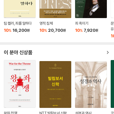
- 박정근 (담임목사, 영안침례교회)
“새로운 문화변화 상황에 따른 진지하고 시의적절한 ‘개정증보’ 연구로, 시
대와 호흡하며 침례교회 회복을 제시한다.”
팀 켈러, 죄를 말하다
영적 침체
죄 죽이기
문
- 남병두 (교수, 역사신학, 한국침례신학대학교)
유
10
16,200
10
20,700
10
7,920
%
%
%
원
원
원
1
이 분야 신상품
왕좌 전쟁
NTT 빌립보서 신학
성경과 역사
코