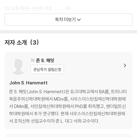
1장 교회 특성─성서적 기초 ……… 55
2장 교회 표지─역사적 관점 ……… 99
목차 더보기
3장 교회 본질─신학적 결론과 실제적 적용 ……… 123
2부 누가 교회인가? ……… 141
저자 소개
3
4장 거듭난 사람, 교회 회원자격─침례교회 회원 표지 ……… 143
5장 어디서 잘못 들어섰고, 어떻게 올바로 갈 수 있는가?─신실함으로 돌
저
존 S. 해밋
이키기 ……… 179
관심작가 알림신청
3부 교회는 어떻게 다스려지는가? ……… 215
John S. Hammett
존 S. 해밋(John S. Hammett)은 듀크대학교에서 BA를, 트리니티
6장 침례교회 교회 정치─회중제 옹호 ……… 217
복음주의신학대학원에서 MDiv를, 사우스이스턴침례신학대학원에
7장 뜻깊은 교회 회원자격 ……… 255
서 DMin를, 서던침례신학대학원에서 PhD를 취득했고, 밴더빌트신
8장 침례교인 삶에서 장로─통치자가 아니라 지도자 ……… 273
학대학원에서 추가 연구했다. 현재 사우스이스턴침례신학대학원에
9장 집사 직분─교회 섬김이 ……… 319
서 조직신학 선임교수이자 존 L. 대그 석좌 교수이다.
4부 교회는 무엇을 하는가? ……… 357