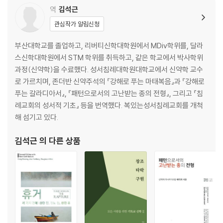
역
김석근
10장 교회 사역─다섯 가지 주요 관심사 ……… 359
관심작가 알림신청
11장 단순한 상징 너머─침례와 주의 만찬 ……… 417
부산대학교를 졸업하고, 리버티신학대학원에서 MDiv학위를, 달라
5부 교회는 어디로 가는가? ……… 483
스신학대학원에서 STM 학위를 취득하고, 같은 학교에서 박사학위
과정(신약학)을 수료했다. 성서침례대학원대학교에서 신약학 교수
12장 흐름에 맞서서─바뀐 풍경에 새로운 반응 ……… 485
로 가르치며, 존더반 신약주석의 『강해로 푸는 마태복음』과 『강해로
13장 온 세상으로─세계 교회 미래 ……… 519
푸는 갈라디아서』, 『패턴으로서의 고난받는 종의 전형』, 그리고 『침
례교회의 성서적 기초』 등을 번역했다. 복있는성서침례교회를 개척
결론─신실한 교회 ……… 543
해 섬기고 있다.
성구 색인 ……… 547
김석근
의 다른 상품
주제 색인 ……… 559
인명 색인 ……… 571