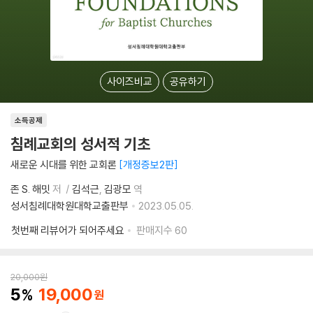
사이즈비교
공유하기
소득공제
침례교회의 성서적 기초
새로운 시대를 위한 교회론
개정증보2판
존 S. 해밋
저
김석근
김광모
역
성서침례대학원대학교출판부
2023.05.05.
첫번째 리뷰어가 되어주세요
판매지수
60
20,000
원
5
19,000