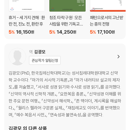
휴거 - 세 가지 견해 : 환
창조 타락 구원 : 모든
패턴으로서의 고난받
란 전, 진노 전, 환란 후
사람을 위한 기독교신
는 종의 전형
학 2
5
16,150
5
14,250
5
17,100
%
%
%
원
원
원
역
김광모
관심작가 알림신청
김광모(PhD, 한국침례신학대학교)는 성서침례대학원대학교 신약
학 교수이다. 『마가의 서사적 기독론』과 『마가 내러티브 설교의 제자
도』를 저술했고, 『서사로 성경 읽기와 수사로 성경 읽기』를 공저했다.
『신약의 역사적 신학적 개론』, 『요한복음 총론』, 『신약성경 이해를 위
한 주요 문헌 여행』, 『신약성서 해석학』, 『존 맥아더, 계시록을 해설하
다』, 『월리스 헬라어 구문론 실제』, 『재침례교도 이야기』를 번역했으
며, 『예수 복음서 사전』, 『연속성과 불연속성』을 공역했다.
김광모
의 다른 상품