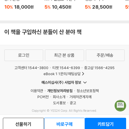
10
18,000
5
10,450
5
28,500
5
%
%
%
원
원
원
이 책을 구입하신 분들이 산 분야 책
로그인
최근 본 상품
주문/배송
고객센터 1544-3800
티켓 1544-6399
중고샵 1566-4295
eBook 1:1문의/채팅상담
예스이십사(주) 사업자 정보
이용약관
개인정보처리방침
청소년보호정책
PC버전
회사소개
거래처관계자께
도서홍보
광고
Copyright © YES24 Corp. All Rights Reserved.
MATOM10
선물하기
바로구매
카트담기