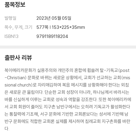
품목정보
발행일
2023년 05월 05일
쪽수, 무게, 크기
577쪽 | 153*225*35mm
ISBN13
9791189118204
출판사 리뷰
북아메리카문화가 실용주의와 개인주의 혼합에 휩쓸려 탈-기독교(post
-Christian) 문화로 바뀌는 새로운 상황에서, 교회가 선교하는 교회(mis
sional church)로 자리매김하며 복음 메시지를 상황화해야 한다는 외침
은 새로운 큰 울림이다. 단순한 교회 성장이 아니라, 하나님께서 바라시는
바를 신실하게 이루는 교회로 성숙과 역할을 강조한다. 또한 북아메리카에
서 교회 회원이 줄어도 지구촌 남반구에서는 오히려 기독교가 활성화한다
는 통찰력에 기초해, 서구 문화에 기반한 교회론보다는 성서에 기반해 남
반구 문화에도 적합한 교회론 실제를 제시하며 침례교회 지구촌화를 바란
다.