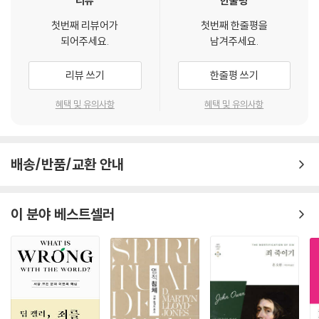
리뷰
한줄평
cal Seminary)
첫번째 리뷰어가
첫번째 한줄평을
“교회 특성에 관한 깊은 신학적 통찰과 목양 사역에서 핵심 질문을 잘 결합
되어주세요.
남겨주세요.
함으로 목회자와 건강한 교회를 돕는다. 성서에 기초하며, 사려 깊으며, 역
사적으로 분명하며, 회중제 침례교회를 주장한다.”
리뷰 쓰기
한줄평 쓰기
- 조나단 리만 (총괄 편집인, IX 9Marks)
혜택 및 유의사항
혜택 및 유의사항
“이 땅에서 교회들이 교회 본질을 회복하고 성서적 교회의 원색을 드러내
는 일에 일조하게 한다.”
배송/반품/교환 안내
- 이동원 (목사, 지구촌교회 창립ㆍ원로 목사)
“성서 가르침에 따라 침례교회 정체성을 회복해 새로운 시대를 열어갈 성
이 분야 베스트셀러
서적 침례교회를 세우게 돕는다.”
- 김택수 (총장, 성서침례대학원대학교)
“교단주의에 매이지 않고 오히려 성경 해석의 한 방편으로 침례교인 교회
론을 설명함으로써 독자를 성경에 더 집중하게 한다.”