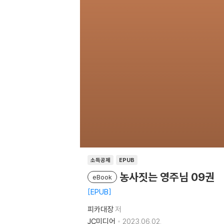
소득공제
EPUB
농사짓는 영주님 09권
eBook
EPUB
피카대장
저
JC미디어
2023.06.02.