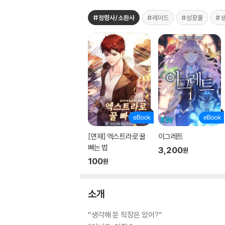
#정령사/소환사
#레이드
#성장물
#
[연재] 엑스트라로 꿀
이그레트
빠는 법
3,200
원
100
원
소개
“생각해 둔 직장은 있어?”