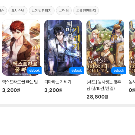
생존
#시스템
#게임판타지
#헌터
#퓨전판타지
엑스트라로 꿀 빠는 법
퇴마하는 기레기
[세트] 농사짓는 영주
농사
님 (총10권/완결)
3,200
3,200
0
원
원
28,800
원