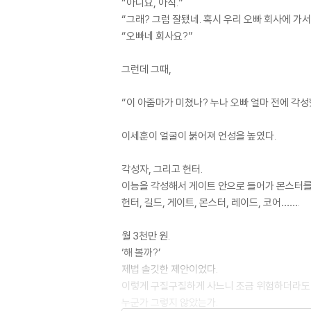
“아니요, 아직.”
“그래? 그럼 잘됐네. 혹시 우리 오빠 회사에 가서
“오빠네 회사요?”
그런데 그때,
“이 아줌마가 미쳤나? 누나 오빠 얼마 전에 각
이세훈이 얼굴이 붉어져 언성을 높였다.
각성자, 그리고 헌터.
이능을 각성해서 게이트 안으로 들어가 몬스터를
헌터, 길드, 게이트, 몬스터, 레이드, 코어…….
월 3천만 원.
‘해 볼까?’
제법 솔깃한 제안이었다.
이렇게 구질구질하게 사느니 조금 위험하더라도 시
누군가 그렇지 않았는가.