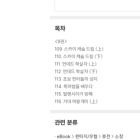
새로운 일을 시작하는 용기 속에 기적과 행운이 
목차
<9권>
109. 스카이 캐슬 드림 (上)
110. 스카이 캐슬 드림 (下)
111. 언데드 학살자 (上)
112. 언데드 학살자 (下)
113. 초보 헌터들의 성지
114. 흑마법을 배우다
115. 발렌시아가 방패
116. 거대 여왕개미 (上)
관련 분류
eBook
판타지/무협
퓨전
소장