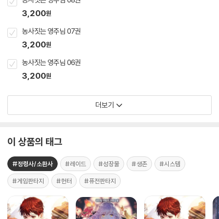
3,200
원
농사짓는 영주님 07권
3,200
원
농사짓는 영주님 06권
3,200
원
더보기
이 상품의 태그
#정령사/소환사
#레이드
#성장물
#생존
#시스템
#게임판타지
#헌터
#퓨전판타지