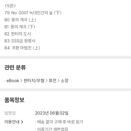
<5권>
79. No. 0001 늑대인간의 숲 (下)
80. 용의 계곡 (上)
81. 용의 계곡 (下)
82. 헌터의 도시
83. SSS급 정령사
84. 귀환 마법진 (上)
관련 분류
eBook
판타지/무협
퓨전
소장
품목정보
발행일
2023년 06월 02일
이용안내
배송 없이 구매 후 바로 읽기
이용기간 제한없음