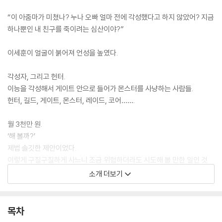
“이 아줌마가 미쳤나? 누나 오빠 얼마 전에 각성했다고 하지 않았어? 지금
하나뿐인 내 친구를 죽이려는 심산이야?”
이세훈이 얼굴이 붉어져 언성을 높였다.
각성자, 그리고 헌터.
이능을 각성해서 게이트 안으로 들어가 몬스터를 사냥하는 사람들.
헌터, 길드, 게이트, 몬스터, 레이드, 코어…….
월 3천만 원.
‘해 볼까?’
제법 솔깃한 제안이었다.
이렇게 구질구질하게 사느니 조금 위험하더라도 시도해 볼 만한 일인 것
같았다.
소개 더보기
누군가 그렇지 않았는가.
새로운 일을 시작하는 용기 속에 기적과 행운이 숨어 있다고.
목차