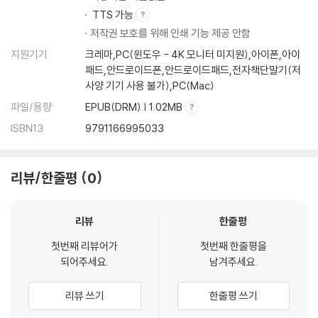
TTS 가능
저작권 보호를 위해 인쇄 기능 제공 안함
지원기기
크레마,PC(윈도우 - 4K 모니터 미지원),아이폰,아이
패드,안드로이드폰,안드로이드패드,전자책단말기(저
사양 기기 사용 불가),PC(Mac)
파일/용량
EPUB(DRM) | 1.02MB
ISBN13
9791166995033
리뷰/한줄평
0
리뷰
한줄평
첫번째 리뷰어가
첫번째 한줄평을
되어주세요.
남겨주세요.
리뷰 쓰기
한줄평 쓰기