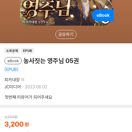
공유하기
소득공제
EPUB
농사짓는 영주님 05권
eBook
EPUB
피카대장
저
JC미디어
2023.06.02.
첫번째 리뷰어가 되어주세요
3,200
원
3,200