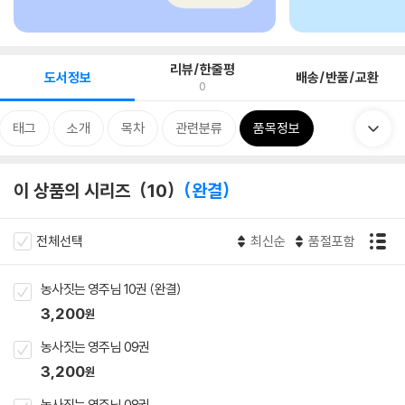
리뷰/한줄평
도서정보
배송/반품/교환
0
태그
소개
목차
관련분류
품목정보
이 상품의 시리즈
10
완결
전체선택
최신순
품절포함
농사짓는 영주님 10권 (완결)
3,200
원
농사짓는 영주님 09권
3,200
원
농사짓는 영주님 08권