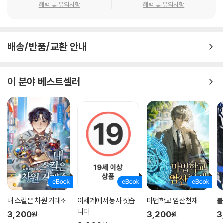
혜택 및 유의사항
혜택 및 유의사항
배송/반품/교환 안내
이 분야 베스트셀러
내 스킬은 차원 거래소
이세계에서 농사 짓습
마법학교 암산천재
블
니다
3,200
3,200
3
원
원