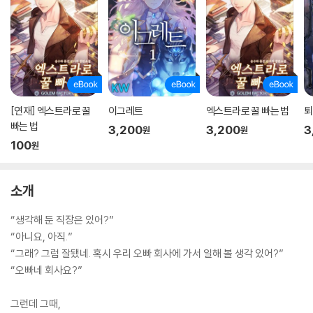
[연재] 엑스트라로 꿀
이그레트
엑스트라로 꿀 빠는 법
퇴
빠는 법
3,200
3,200
3
원
원
100
원
소개
“생각해 둔 직장은 있어?”
“아니요, 아직.”
“그래? 그럼 잘됐네. 혹시 우리 오빠 회사에 가서 일해 볼 생각 있어?”
“오빠네 회사요?”
그런데 그때,