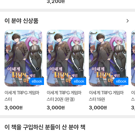
3,200
원
이 분야 신상품
이세계 TRPG 게임마
이세계 TRPG 게임마
이세계 TRPG 게임마
이
스터
스터 20권 (완결)
스터 19권
스
3,000
3,000
3,000
3
원
원
원
이 책을 구입하신 분들이 산 분야 책