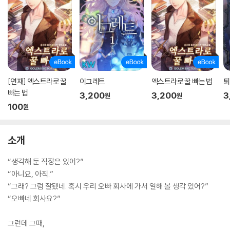
[연재] 엑스트라로 꿀
이그레트
엑스트라로 꿀 빠는 법
퇴
빠는 법
3,200
3,200
3
원
원
100
원
소개
“생각해 둔 직장은 있어?”
“아니요, 아직.”
“그래? 그럼 잘됐네. 혹시 우리 오빠 회사에 가서 일해 볼 생각 있어?”
“오빠네 회사요?”
그런데 그때,