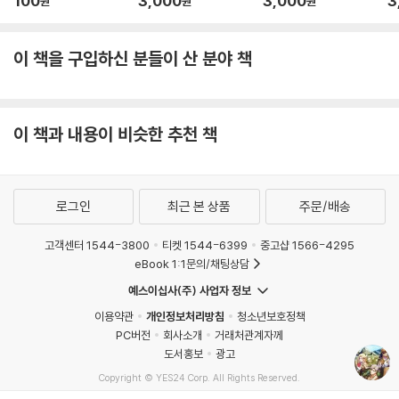
100
3,000
3,000
3
원
원
원
이 책을 구입하신 분들이 산 분야 책
이 책과 내용이 비슷한 추천 책
로그인
최근 본 상품
주문/배송
고객센터 1544-3800
티켓 1544-6399
중고샵 1566-4295
eBook 1:1문의/채팅상담
예스이십사(주) 사업자 정보
이용약관
개인정보처리방침
청소년보호정책
PC버전
회사소개
거래처관계자께
도서홍보
광고
Copyright © YES24 Corp. All Rights Reserved.
MATOM8