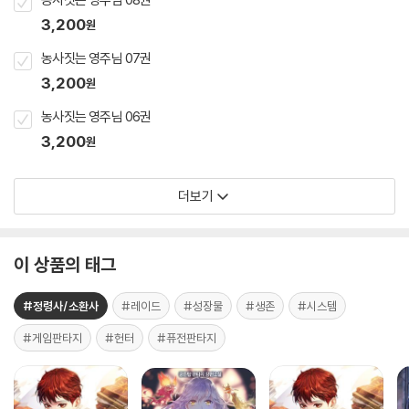
3,200
원
농사짓는 영주님 07권
3,200
원
농사짓는 영주님 06권
3,200
원
더보기
이 상품의 태그
#정령사/소환사
#레이드
#성장물
#생존
#시스템
#게임판타지
#헌터
#퓨전판타지