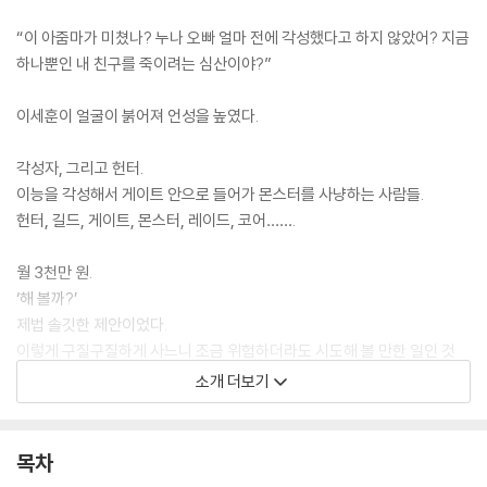
“이 아줌마가 미쳤나? 누나 오빠 얼마 전에 각성했다고 하지 않았어? 지금
하나뿐인 내 친구를 죽이려는 심산이야?”
이세훈이 얼굴이 붉어져 언성을 높였다.
각성자, 그리고 헌터.
이능을 각성해서 게이트 안으로 들어가 몬스터를 사냥하는 사람들.
헌터, 길드, 게이트, 몬스터, 레이드, 코어…….
월 3천만 원.
‘해 볼까?’
제법 솔깃한 제안이었다.
이렇게 구질구질하게 사느니 조금 위험하더라도 시도해 볼 만한 일인 것
같았다.
소개 더보기
누군가 그렇지 않았는가.
새로운 일을 시작하는 용기 속에 기적과 행운이 숨어 있다고.
목차