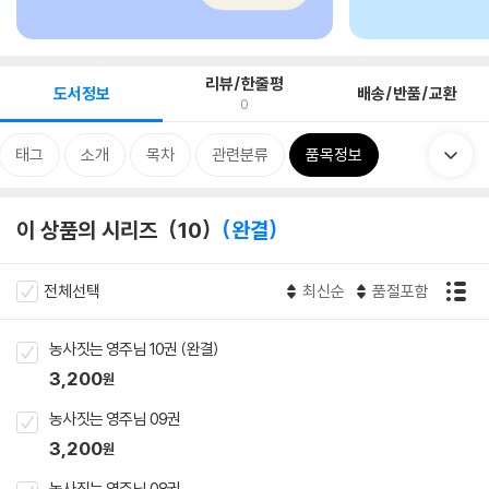
리뷰/한줄평
도서정보
배송/반품/교환
0
태그
소개
목차
관련분류
품목정보
이 상품의 시리즈
10
완결
전체선택
최신순
품절포함
농사짓는 영주님 10권 (완결)
3,200
원
농사짓는 영주님 09권
3,200
원
농사짓는 영주님 08권