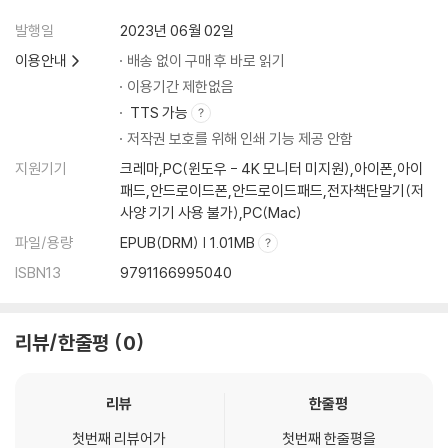
발행일
2023년 06월 02일
이용안내
배송 없이 구매 후 바로 읽기
이용기간 제한없음
TTS 가능
저작권 보호를 위해 인쇄 기능 제공 안함
지원기기
크레마,PC(윈도우 - 4K 모니터 미지원),아이폰,아이
패드,안드로이드폰,안드로이드패드,전자책단말기(저
사양 기기 사용 불가),PC(Mac)
파일/용량
EPUB(DRM) | 1.01MB
ISBN13
9791166995040
리뷰/한줄평
0
리뷰
한줄평
첫번째 리뷰어가
첫번째 한줄평을