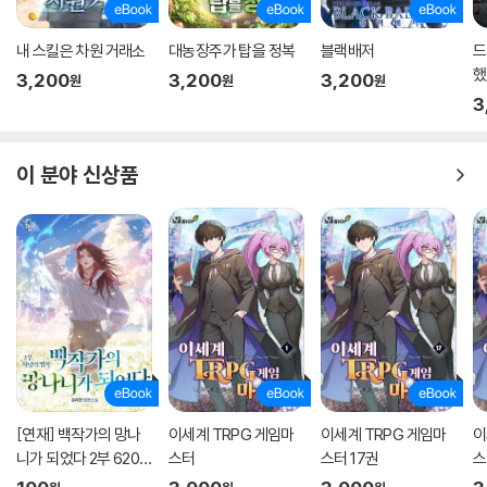
내 스킬은 차원 거래소
대농장주가 탑을 정복
블랙배저
드
했
3,200
3,200
3,200
원
원
원
3
이 분야 신상품
[연재] 백작가의 망나
이세계 TRPG 게임마
이세계 TRPG 게임마
이
니가 되었다 2부 620
스터
스터 17권
스
화