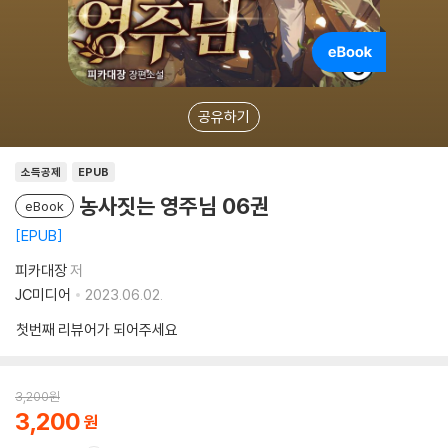
공유하기
소득공제
EPUB
농사짓는 영주님 06권
eBook
EPUB
피카대장
저
JC미디어
2023.06.02.
첫번째 리뷰어가 되어주세요
3,200
원
3,200