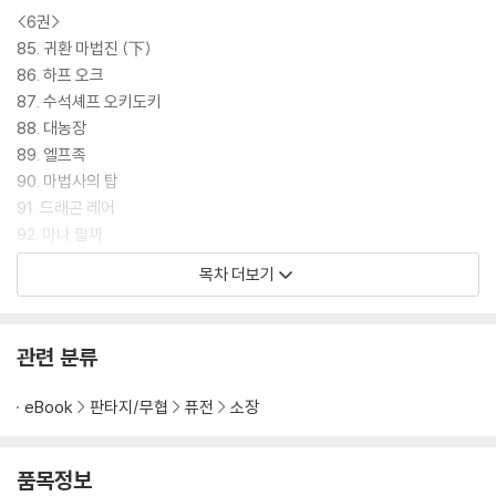
<6권>
85. 귀환 마법진 (下)
86. 하프 오크
87. 수석셰프 오키도키
88. 대농장
89. 엘프족
90. 마법사의 탑
91. 드래곤 레어
92. 마나 팔찌
93. 드워프 구출 작전
목차 더보기
94. 비토섬 (上)
관련 분류
eBook
판타지/무협
퓨전
소장
품목정보