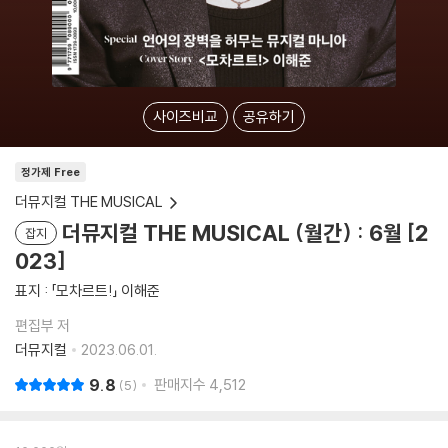
사이즈비교
공유하기
정가제 Free
더뮤지컬 THE MUSICAL
더뮤지컬 THE MUSICAL (월간) : 6월 [2
잡지
023]
표지 : 「모차르트!」 이해준
편집부 저
더뮤지컬
2023.06.01.
9.8
판매지수
4,512
5