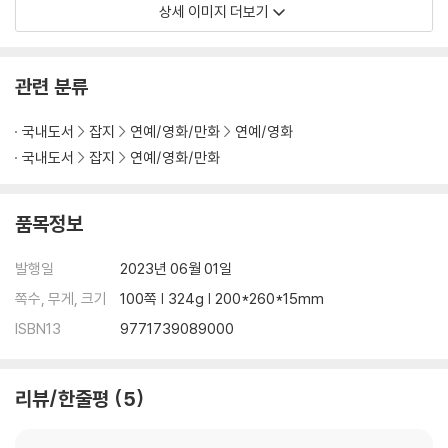
상세 이미지 더보기
관련 분류
국내도서
잡지
연예/영화/만화
연예/영화
국내도서
잡지
연예/영화/만화
품목정보
발행일
2023년 06월 01일
쪽수, 무게, 크기
100쪽 | 324g | 200*260*15mm
ISBN13
9771739089000
리뷰/한줄평
5