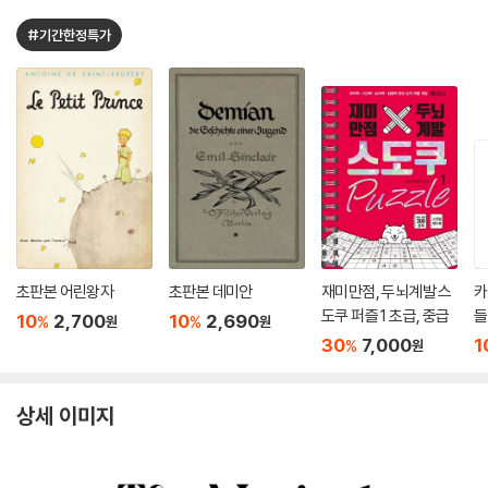
#기간한정특가
초판본 어린왕자
초판본 데미안
재미만점, 두뇌계발 스
카
도쿠 퍼즐 1 초급, 중급
들
10
2,700
10
2,690
%
%
원
원
30
7,000
1
%
원
상세 이미지