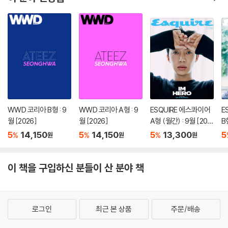
WWD 코리아 B형 : 9
WWD 코리아 A형 : 9
ESQUIRE 에스콰이어
E
월 [2026]
월 [2026]
A형 (월간) : 9월 [202
B
6]
6
5
14,150
5
14,150
5
13,300
5
%
%
%
원
원
원
이 책을 구입하신 분들이 산 분야 책
로그인
최근 본 상품
주문/배송