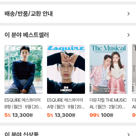
배송/반품/교환 안내
이 분야 베스트셀러
ESQUIRE 에스콰이어
ESQUIRE 에스콰이어
더뮤지컬 THE MUSIC
더
B형 (월간) : 9월 [202
A형 (월간) : 9월 [202
AL (월간) : 2월 [202
A
6]
6]
3]
3
5
13,300
5
13,300
99
100
9
%
%
%
원
원
원
이 분야 신상품