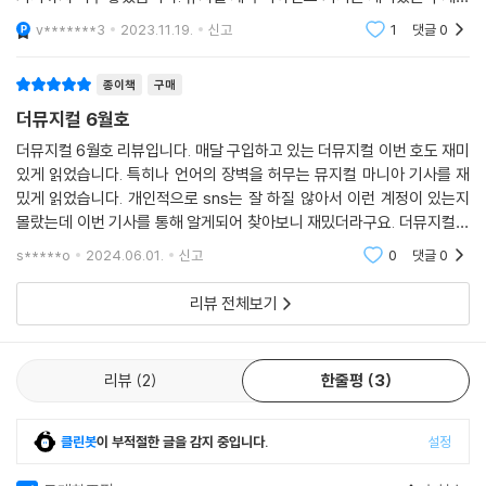
서 좋았습니다. 앞으로도 연극, 뮤지컬계에 대한 좋은 기사 기대하겠습니
v*******3
2023.11.19.
신고
1
댓글
0
다.
종이책
구매
더뮤지컬 6월호
더뮤지컬 6월호 리뷰입니다. 매달 구입하고 있는 더뮤지컬 이번 호도 재미
있게 읽었습니다. 특히나 언어의 장벽을 허무는 뮤지컬 마니아 기사를 재
밌게 읽었습니다. 개인적으로 sns는 잘 하질 않아서 이런 계정이 있는지
몰랐는데 이번 기사를 통해 알게되어 찾아보니 재밌더라구요. 더뮤지컬을
통해서 더 즐거운 취미생활을 하게 됨에 항상 감사함을 느끼고 있습니다.
s*****o
2024.06.01.
신고
0
댓글
0
잘 읽었습니다.
리뷰 전체보기
리뷰
2
한줄평
3
클린봇
이 부적절한 글을 감지 중입니다.
설정