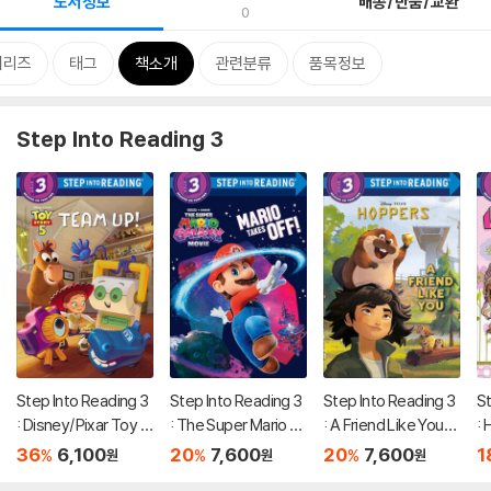
도서정보
배송/반품/교환
0
시리즈
태그
책소개
관련분류
품목정보
Step Into Reading 3
Step Into Reading 3
Step Into Reading 3
Step Into Reading 3
St
: Disney/Pixar Toy S
: The Super Mario G
: A Friend Like You
: 
tory 5 : Team Up!
alaxy Movie: Mario T
(Disney/Pixar Hopp
O.
36
6,100
20
7,600
20
7,600
1
%
%
%
원
원
원
akes Off!
ers)