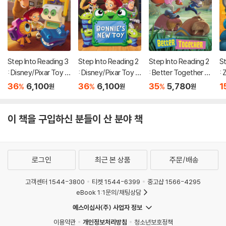
Step Into Reading 3
Step Into Reading 2
Step Into Reading 2
St
: Disney/Pixar Toy S
: Disney/Pixar Toy S
: Better Together (D
: Z
tory 5 : Team Up!
tory 5 : Bonnie's Ne
isney Zootopia 2)
Z
36
6,100
36
6,100
35
5,780
1
%
%
%
원
원
원
w Toy
이 책을 구입하신 분들이 산 분야 책
로그인
최근 본 상품
주문/배송
고객센터 1544-3800
티켓 1544-6399
중고샵 1566-4295
eBook 1:1문의/채팅상담
예스이십사(주) 사업자 정보
이용약관
개인정보처리방침
청소년보호정책