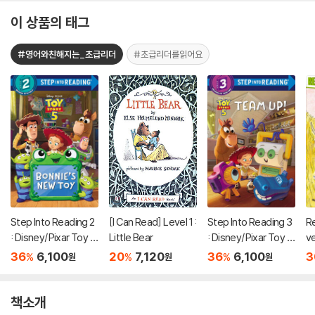
이 상품의 태그
#영어와친해지는_초급리더
#초급리더를읽어요
Step Into Reading 2
[I Can Read] Level 1 :
Step Into Reading 3
R
: Disney/Pixar Toy S
Little Bear
: Disney/Pixar Toy S
ve
tory 5 : Bonnie's Ne
tory 5 : Team Up!
d
36
6,100
20
7,120
36
6,100
3
%
%
%
원
원
원
w Toy
책소개