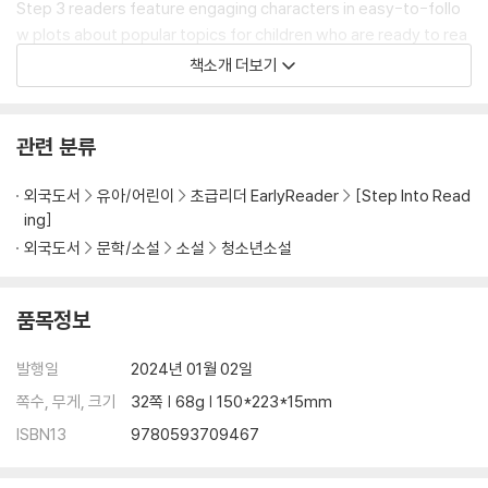
Step 3 readers feature engaging characters in easy-to-follo
w plots about popular topics for children who are ready to rea
d on their own.
책소개 더보기
ⓒ 2024 Mojang AB. All Rights Reserved. Minecraft, the Minecr
aft logo, the Mojang Studios logo and the Creeper logo are tra
관련 분류
demarks of the Microsoft group of companies.
외국도서
유아/어린이
초급리더 EarlyReader
[Step Into Read
ing]
외국도서
문학/소설
소설
청소년소설
품목정보
발행일
2024년 01월 02일
쪽수, 무게, 크기
32쪽 | 68g | 150*223*15mm
ISBN13
9780593709467