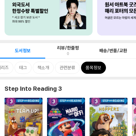
리뷰/한줄평
도서정보
배송/반품/교환
0
시리즈
태그
책소개
관련분류
품목정보
Step Into Reading 3