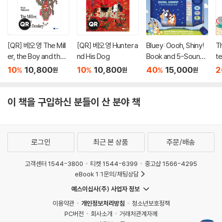
[QR] 베오영 The Mill
[QR] 베오영 Hunter a
Bluey: Oooh, Shiny!
T
er, the Boy and the
nd His Dog
Book and 5-Sound
te
Donkey
Flashlight Set [With
ar
10
10,800
10
10,800
40
15,000
2
%
%
%
원
원
원
Battery]
이 책을 구입하신 분들이 산 분야 책
로그인
최근 본 상품
주문/배송
고객센터 1544-3800
티켓 1544-6399
중고샵 1566-4295
eBook 1:1문의/채팅상담
예스이십사(주) 사업자 정보
이용약관
개인정보처리방침
청소년보호정책
PC버전
회사소개
거래처관계자께