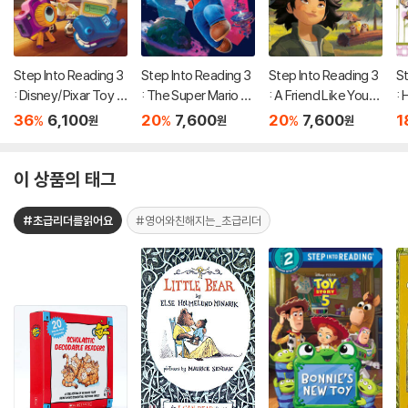
Step Into Reading 3
Step Into Reading 3
Step Into Reading 3
St
: Disney/Pixar Toy S
: The Super Mario G
: A Friend Like You
: 
tory 5 : Team Up!
alaxy Movie: Mario T
(Disney/Pixar Hopp
O.
36
6,100
20
7,600
20
7,600
1
%
%
%
원
원
원
akes Off!
ers)
이 상품의 태그
#초급리더를읽어요
#영어와친해지는_초급리더