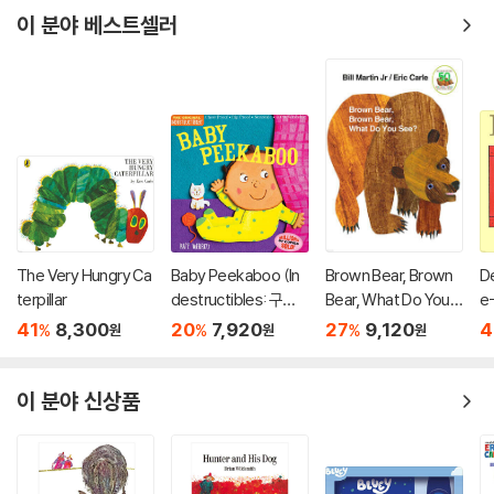
이 분야 베스트셀러
The Very Hungry Ca
Baby Peekaboo (In
Brown Bear, Brown
De
terpillar
destructibles: 구강
Bear, What Do You S
e
기 아이를 위한 츄잉북
ee?
41
8,300
20
7,920
27
9,120
4
%
%
%
원
원
원
시리즈)
이 분야 신상품