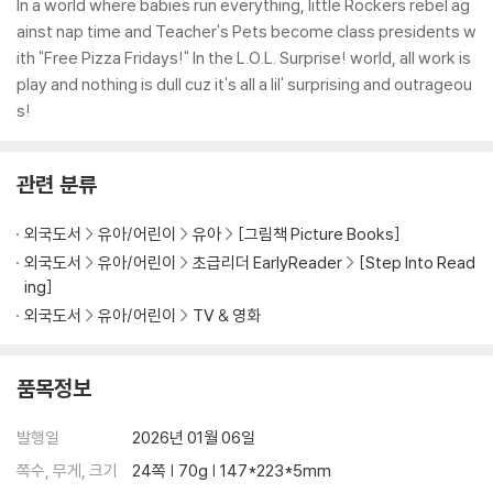
In a world where babies run everything, little Rockers rebel ag
ainst nap time and Teacher's Pets become class presidents w
ith "Free Pizza Fridays!" In the L.O.L. Surprise! world, all work is
play and nothing is dull cuz it's all a lil' surprising and outrageou
s!
관련 분류
외국도서
유아/어린이
유아
[그림책 Picture Books]
외국도서
유아/어린이
초급리더 EarlyReader
[Step Into Read
ing]
외국도서
유아/어린이
TV & 영화
품목정보
발행일
2026년 01월 06일
쪽수, 무게, 크기
24쪽 | 70g | 147*223*5mm