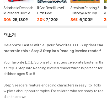
Scholastic Decodab
[I Can Read] Level 1 :
Step Into Reading 2
[I
le Readers Box Set
Little Bear
: Disney/Pixar Toy S
: 
Level A (StoryPlus
tory 5 : Bonnie's Ne
e
30
25,130
20
7,120
36
6,100
3
%
%
%
원
원
원
QR코드)
w Toy
책소개
Celebrate Easter with all your favorite L.O.L. Surprise! cha
racters in this a Step 3 Step into Reading leveled reader!
Your favorite L.O.L. Surprise! characters celebrate Easter in thi
s Step 3 Step into Reading leveled reader which is perfect for
children ages 5 to 8.
Step 3 readers feature engaging characters in easy-to-follo
w plots about popular topics. For children who are ready to rea
d on their own.