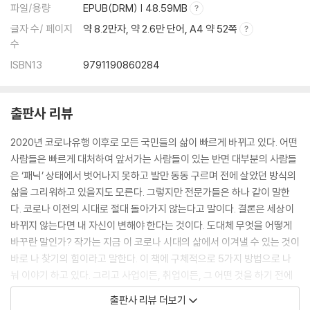
파일/용량
EPUB(DRM) | 48.59MB
6-2) 느껴봐, 꿈을 만드는 제목
글자 수/ 페이지
약 8.2만자, 약 2.6만 단어, A4 약 52쪽
6-3) 작고 디테일한 도전!
수
6-4) 그날의 망고, 셀프 칭찬 한마디의 힘
ISBN13
9791190860284
6-5) 보상을 할 때 유의해야 할 3가지
6-6) 모든 기쁨은 나를 찾는 그 순간에서부터 시작된다
출판사 리뷰
2020년 코로나유행 이후로 모든 국민들의 삶이 빠르게 바뀌고 있다. 어떤
사람들은 빠르게 대처하여 앞서가는 사람들이 있는 반면 대부분의 사람들
은 ‘패닉’ 상태에서 벗어나지 못하고 발만 동동 구르며 전에 살았던 방식의
삶을 그리워하고 있을지도 모른다. 그렇지만 전문가들은 하나 같이 말한
다. 코로나 이전의 시대로 절대 돌아가지 않는다고 말이다. 결론은 세상이
바뀌지 않는다면 내 자신이 변해야 한다는 것이다. 도대체 무엇을 어떻게
바꾸란 말인가? 작가는 지금 이 코로나 시대의 삶에서 이겨낼 수 있는 것이
바로 나 찾기의 힘이라고 말한다. 이 책에 구체적으로 5가지 방법으로 나
눠 이야기 하고 있다. 그리고 사업이든, 취업이든, 그 어떤 것을 하기 전에
해야 할 것이 있다고 말한다. 그것은 바로 나를 찾는 시간을 갖아야 한다는
출판사 리뷰 더보기
것이다.