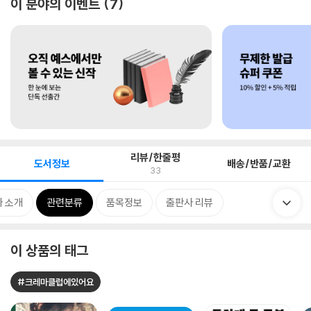
이 분야의 이벤트
7
리뷰/한줄평
도서정보
배송/반품/교환
33
 소개
관련분류
품목정보
출판사 리뷰
이 상품의 태그
#크레마클럽에있어요