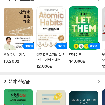
운명을 보는 기술
아주 작은 습관의 힘(5
렛뎀 이론
부
0만 부 기념 스페셜 에
보
13,200
14,000
원
원
디션)
12,600
1
원
이 분야 신상품