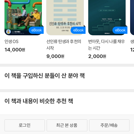
인생 OS
선인류 탄생과 후천의
번아웃, 다시 나를 채우
생
시작
는 시간
14,000
1
원
9,000
2,000
원
원
이 책을 구입하신 분들이 산 분야 책
이 책과 내용이 비슷한 추천 책
로그인
최근 본 상품
주문/배송