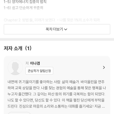
1-5) 양자에너지 집중의 법칙
1-6) 쉽고 단순하게 꾸준히
Chapter 2. 방법 둘, 미래가 보였다. - 나를 찾은 1%의 소수가 되라.
2-1) ‘나’를 찾은 1% 의 공통점
목차 더보기
2-2) 17초만 참아도 인생이 바뀐다.
2-3) 모든 위대한 사람들은 원래 작게 시작했다.
2-4) 나찾기와 사업은 다르지 않다
저자 소개
1
2-5) 진정한 나를 찾아주는 5가지 질문
2-6) 외치고 나누고 실행하기의 강점
저
이나겸
Chapter 3. 방법 셋, 코로나 시대, 기회를 잡은 사람들
관심작가 알림신청
3-1) 나의 경험을 들려주라.
3-2) 기회를 잡을 수 없는 것인가? 하기 싫은 것인가?
내면에 귀 기울이기를 좋아하는 사람. 삶의 예술가. 바이올린을 연주
3-3) 나를 조각하는 3가지 방법
하며 교육 상담을 한다. 나를 찾는 경험의 예술을 통해 찾은 행복을 나
3-4) 나 찾기를 아주 작게 시작하라.
누고자 출간했다. 그 깊이는 파산 등의 위기를 극복하는 힘이 되었다.
3-5) 더 나은 나를 향한 진짜 발걸음
나도 할 수 있다면, 당신도 할 수 있다. 이 책을 펼친 당신에게 부탁을
드린다. 진심으로 마음의 소리와 소통하는 대화를 즐기세요! 지금 이
Chapter 4. 방법 넷, 나를 찾고 나를 만나는 행동 매뉴얼
순간 내 안의 꿈틀거리는 열정의 첫 불을 당겼다. 끊임없이 흐르는 신