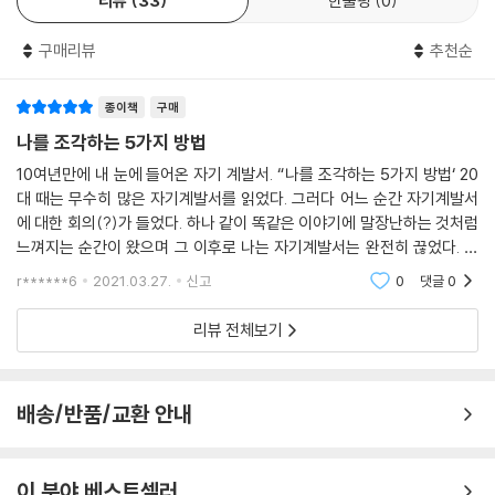
리뷰
33
한줄평
0
는 사람들과 함께 누리기를 바란다.
구매리뷰
추천순
종이책
구매
나를 조각하는 5가지 방법
10여년만에 내 눈에 들어온 자기 계발서. “나를 조각하는 5가지 방법‘ 20
대 때는 무수히 많은 자기계발서를 읽었다. 그러다 어느 순간 자기계발서
에 대한 회의(?)가 들었다. 하나 같이 똑같은 이야기에 말장난하는 것처럼
느껴지는 순간이 왔으며 그 이후로 나는 자기계발서는 완전히 끊었다. 그
러다 최근 우연히 접하게 된 ”나를 조각하는 5가지 방법-위기에 대처하는
r******6
2021.03.27.
신고
0
댓글
0
나 찾기의 힘
리뷰 전체보기
배송/반품/교환 안내
이 분야 베스트셀러