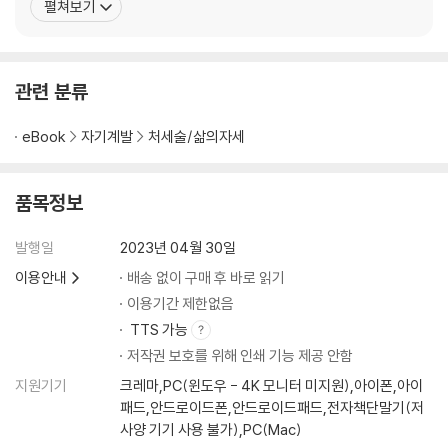
펼쳐보기
4-1) 매일의 7분 명상
뢰의 강에 머물 수 있게 도와주는 <믿음 선언문>을 선물로 드린다.
4-2) 내가 나를 치유하는 두드림
“나는 지금 이 순간 변화를 선택하며, 내 삶의 주체는 나인 것을 직시
4-3) 그럼에도 불구하고 다행이고 감사한 것들 발견하기
한다.” 텅 빈 공존
4-4) 하지 않아도 괜찮아.
관련 분류
4-5) 고요한 상태에 머무르는 시간
4-6) 나와 화해하기
eBook
자기계발
처세술/삶의자세
Chapter 5. 방법 다섯, 지금 여기, 나를 발견하고 있니? 자문자답
품목정보
5-1) 꿈을 건드려 현실을 이루는 힘
5-2) 애쓰지 않고 원하는 결과를 얻는 방법
발행일
2023년 04월 30일
5-3) 호흡에서 얻는 에너지
이용안내
배송 없이 구매 후 바로 읽기
5-4) 나를 만나는 거울명상 3초의 힘
5-5) 향기와 음악으로 정화한다.
이용기간 제한없음
5-6) 나를 일으켜 세우는, 쓰면 이루어지는 기록노트
TTS 가능
5-7) 비로소 무한한 가능성의 나의 문을 열다. 나를 사랑하게 되는 바이올
저작권 보호를 위해 인쇄 기능 제공 안함
린
지원기기
크레마,PC(윈도우 - 4K 모니터 미지원),아이폰,아이
패드,안드로이드폰,안드로이드패드,전자책단말기(저
Chapter 6. 액션플랜 미라클 노트
사양 기기 사용 불가),PC(Mac)
6-1) 기회를 잡는 〈액션플랜〉의 힘