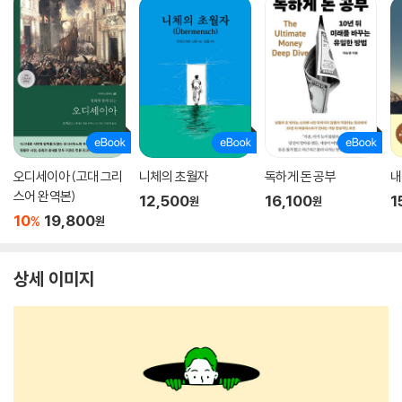
오디세이아 (고대 그리
니체의 초월자
독하게 돈 공부
내
스어 완역본)
12,500
16,100
1
원
원
10
19,800
%
원
상세 이미지