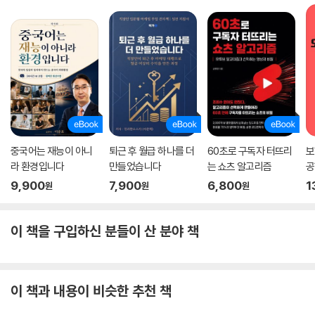
중국어는 재능이 아니
퇴근 후 월급 하나를 더
60초로 구독자 터뜨리
보
라 환경입니다
만들었습니다
는 쇼츠 알고리즘
공
9,900
7,900
6,800
1
원
원
원
이 책을 구입하신 분들이 산 분야 책
이 책과 내용이 비슷한 추천 책