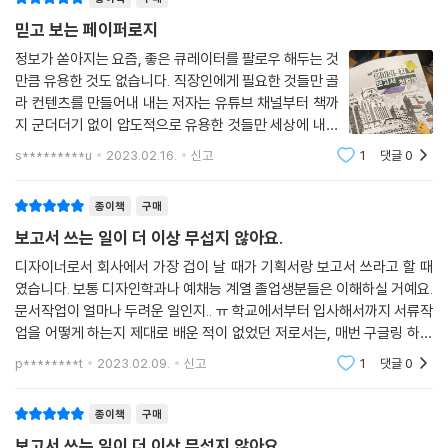
믿고 보는 페이퍼로지
정보가 쏟아지는 요즘, 좋은 큐레이터를 팔로우 해두는 것
만큼 유용한 것도 없습니다. 직장인에게 필요한 것들만 골
라 컨텐츠를 만들어내 내는 저자는 유튜브 채널부터 책까
지 군더더기 없이 압도적으로 유용한 것들만 세상에 내어
놓습니다. 언제나 믿고 보는 페이퍼로지 덕분에 업무 효율
s*********u
2023.02.16.
신고
1
댓글
0
도 효율이지만, 무엇보다도 정보를 찾는 시간을 줄이고 제
생각을 가다듬는데 더 많은 시간을 할
종이책
구매
보고서 쓰는 일이 더 이상 무섭지 않아요.
디자이너로서 회사에서 가장 겁이 날 때가 기획서랑 보고서 쓰라고 할 때
였습니다. 보통 디자인학과나 예채능 계열 졸업생분들은 이해하실 거예요.
문서작업이 얼마나 두려운 일인지.. ㅠ 학교에서부터 입사해서까지 서류작
업을 어떻게 하는지 제대로 배운 적이 없었던 저로서는, 매번 구글링 하고
유튜브를 보며 기획서/보고서 쓰는 방법을 검색하기에 바빴었죠.. 그 때 페
p********t
2023.02.09.
신고
1
댓글
0
이퍼로지 채널
종이책
구매
보고서 쓰는 일이 더 이상 무섭지 않아요.