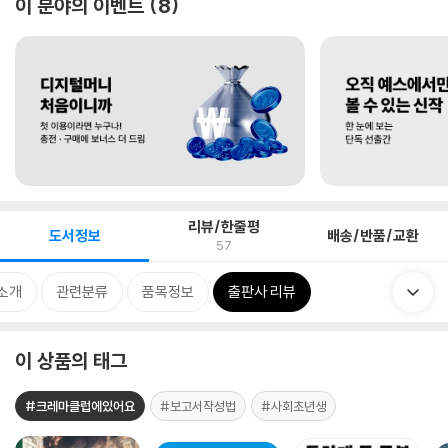
이 분야의 이벤트
8
리뷰/한줄평
도서정보
배송/반품/교환
57
소개
관련분류
품목정보
출판사 리뷰
이 상품의 태그
#크레마클럽에있어요
#보고서작성법
#사회초년생