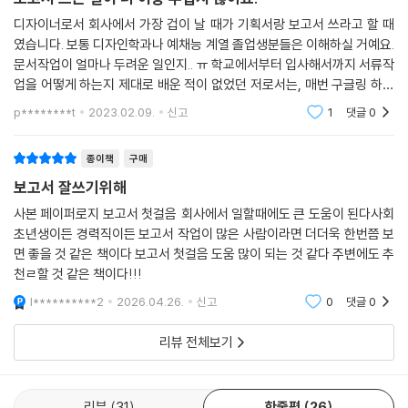
디자이너로서 회사에서 가장 겁이 날 때가 기획서랑 보고서 쓰라고 할 때
였습니다. 보통 디자인학과나 예채능 계열 졸업생분들은 이해하실 거예요.
문서작업이 얼마나 두려운 일인지.. ㅠ 학교에서부터 입사해서까지 서류작
업을 어떻게 하는지 제대로 배운 적이 없었던 저로서는, 매번 구글링 하고
유튜브를 보며 기획서/보고서 쓰는 방법을 검색하기에 바빴었죠.. 그 때 페
p********t
2023.02.09.
신고
1
댓글
0
이퍼로지 채널
종이책
구매
보고서 잘쓰기위해
사본 페이퍼로지 보고서 첫걸음 회사에서 일할때에도 큰 도움이 된다사회
초년생이든 경력직이든 보고서 작업이 많은 사람이라면 더더욱 한번쯤 보
면 좋을 것 같은 책이다 보고서 첫걸음 도움 많이 되는 것 같다 주변에도 추
천ㄹ할 것 같은 책이다!!!
l**********2
2026.04.26.
신고
0
댓글
0
리뷰 전체보기
리뷰
31
한줄평
26