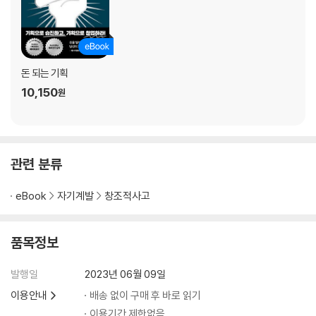
원칙 31 PPT의 빈틈을 메워 주는 그러데이션
원칙 32 홈페이지의 배경 이미지를 쓸 수 있다고?
원칙 33 그레이를 잘 쓰는 자, PPT를 지배한다
원칙 34 남들과 다른 PPT의 비결은 ‘원근감’에 있다
돈 되는 기획
원칙 35 정말 쓰고 싶은 이미지인데 각이 안 나올 때
10,150
원
원칙 36 고급스러움의 비밀 ‘섀도’
원칙 37 상상력은 현실이 된다
원칙 38 세상이 바뀌었는데 아직도 아이콘?
원칙 39 강조의 모든 것
관련 분류
원칙 40 PPT 안에 보조발표자를 넣을 수 있다고?
원칙 41 선만 잘 써도 PPT 디자인은 끝이다
eBook
자기계발
창조적사고
원칙 42 여백은 둘수록 아름답다
원칙 43 제목 글자 크기 딱 정해드립니다
원칙 44 그래픽 지겨워! 이제 내가 그릴래!
품목정보
원칙 45 극강의 고급스러움에 숨겨진 비밀
원칙 46 정답은 그 안에 있어
발행일
2023년 06월 09일
원칙 47 뉴모피즘으로 차별화된 도형 제작을 종결해 보자!
이용안내
배송 없이 구매 후 바로 읽기
원칙 48 아름다움의 기본이 되는 원칙 ‘시메트리’
이용기간 제한없음
원칙 49 트리밍! 이 좋은 걸 왜 아무도 안 할까?