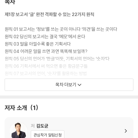
목차
제1장 보고서 ‘글’ 완전 격파할 수 있는 22가지 원칙
원칙 01 보고서는 ‘정보’를 쓰는 곳이 아니다 ‘의견’을 쓰는 곳이다
원칙 02 당신의 보고서는 결국 ‘메모’에서 온다
원칙 03 말을 아낄수록 좋은 기획서다
원칙 04 어려운 말을 쓰면 과연 똑똑해 보일까?
원칙 05 당신의 언어가 ‘한글’이듯, 기획서의 언어는 ‘숫자’다
원칙 06 기획서에서 써 먹으면 좋은 황금문구들
원칙 07 보고서의 언어, ‘숫자’를 활용하는 방법
원칙 08 보고서를 지배하는 숫자 ‘3’
목차 더보기
원칙 09 보고서를 쓰는 데 중요한 5가지 원칙
원칙 10 보고서를 작성하는 6가지 절차
원칙 11 보고서의 제목은 어떻게 지어야 할까?
저자 소개
1
원칙 12 6W3H
원칙 13 ‘정보’와 ‘의견’을 정확하게 분리하는 기술
원칙 14 보고서도 ‘효율’의 시대
저
김도균
원칙 15 서술형보다는 항목을 쪼개자
관심작가 알림신청