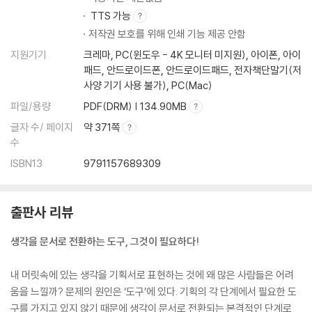
원칙 50 PPT는 ‘덩어리’가 핵심이야!
TTS 가능
원칙 51 ‘A vs. B’ 비교 장표는 어떻게 만들어야 하는가?
저작권 보호를 위해 인쇄 기능 제공 안함
원칙 52 시간의 흐름은 이렇게 차별화 하자!
지원기기
크레마, PC(윈도우 - 4K 모니터 미지원), 아이폰, 아이
원칙 53 글래스모피즘으로 내 PPT를 잡지처럼!
패드, 안드로이드폰, 안드로이드패드, 전자책단말기(저
원칙 54 다른 사람이 만든 PPT 싹 다 훔쳐보기
사양 기기 사용 불가), PC(Mac)
*실전 보고서 PPT 템플릿 무료 다운로드 119
파일/용량
PDF(DRM) | 134.90MB
글자 수/ 페이지
약 371쪽
제3장 보고서 ‘발표’ 완전 격파할 수 있는 14가지 원칙
수
ISBN13
9791157689309
원칙 55 진짜 잘 먹히는 ‘표지’의 기술
원칙 56 발표 도중 멘트를 까먹는 대참사를 막는 방법
원칙 57 발표는 연기다! 연기력을 높여 발표를 성공으로 이끌자!
출판사 리뷰
원칙 58 주목도 200% 상승시켜 주는 팀원 소개 방법
원칙 59 최대한 쪼개야 아름답다
생각을 문서로 전환하는 도구, 그것이 필요하다!
원칙 60 발표할 때 절대로 하면 안 되는 행동 BEST 5
원칙 61 보고서의 성공 비결 ‘목표 쪼개기’
내 머릿속에 있는 생각을 기획서로 표현하는 것에 왜 많은 사람들은 어려
원칙 62 보고서를 보는 사람들의 집중력을 끝까지 유지해 주는 장치
움을 느낄까? 문제의 원인은 ‘도구’에 있다. 기획의 각 단계에서 필요한 도
원칙 63 끝이 언제인지 알려주는 기술
구를 가지고 있지 않기 때문에 생각이 문서로 전환되는 본격적인 단계로