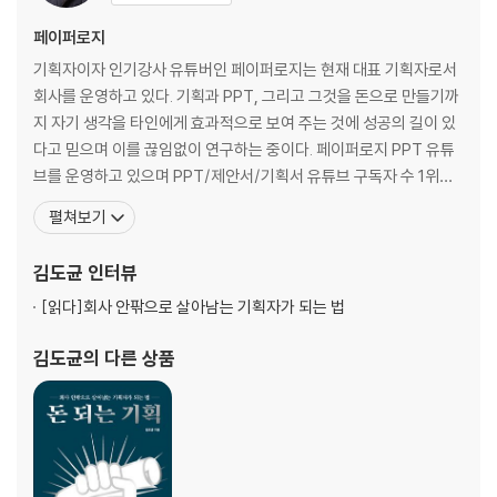
원칙 16 보고서 작성의 최강 기술 ‘로직트리’
원칙 17 가장 먼저 접할 문서, ‘회의록’
페이퍼로지
원칙 18 업무관리표는 이렇게 만드는 것이다
기획자이자 인기강사 유튜버인 페이퍼로지는 현재 대표 기획자로서
원칙 19 부가가치가 없는 보고서는 쓰레기다
회사를 운영하고 있다. 기획과 PPT, 그리고 그것을 돈으로 만들기까
원칙 20 주어와 목적어를 생략하지 마라
지 자기 생각을 타인에게 효과적으로 보여 주는 것에 성공의 길이 있
원칙 21 빙빙 돌려 말하는 보고서는 아웃
다고 믿으며 이를 끊임없이 연구하는 중이다. 페이퍼로지 PPT 유튜
원칙 22 보고서의 내용을 끝까지 지키는 기술
브를 운영하고 있으며 PPT/제안서/기획서 유튜브 구독자 수 1위를
*실전 보고서 PPT 템플릿 무료 다운로드 28
기록했다. 다수의 도서를 출간했으며, 회사 안팎에서 성공하는 기획
펼쳐보기
자로 남기 위해 하루하루를 열심히 살아가고 있다. === 커리어 · 現
제2장 보고서 ‘디자인’ 완전 격파할 수 있는 32가지 원칙
WISELION, CEO · 現 WISELION JAPAN, CEO · 2016 휴먼카인
김도균
인터뷰
드 원, CE
원칙 23 PPT를 열자마자 할 일은 사이즈 확정
[읽다]
회사 안팎으로 살아남는 기획자가 되는 법
원칙 24 초스피드 PPT의 시작은 ‘툴바’ 세팅부터
원칙 25 PPT 첫 장은 뭘로 해야 할까?
김도균
의 다른 상품
원칙 26 시선의 흐름을 이해하는 PPT
원칙 27 사방에 못을 박아, 안정감 200% 상승!
원칙 28 아름다운 보고서는 오직 ‘폰트’에 달려 있다
원칙 29 PPT에 있는 기능을 쓰면 쓸수록 당신의 PPT는 망가진다
원칙 30 PPT 컬러 고민, 이걸로 끝!