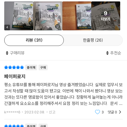
서도 구체적이고 섬세하게 그 일을 잘할 수 있게 이끌어 준다.
9
기획과 PPT, 발표 및 커뮤니케이션까지
더보기
이 책 한 권으로 보고서 고민 완전격파!
4
PPT/제안서/기획서 유튜브 구독자 1위
리뷰
31
한줄평
26
누적 조회 700만 뷰
페이퍼로지 유튜브 강의영상과 함께 배운다!
구매리뷰
추천순
● 보고서 ‘글’ 완전격파 원칙 22
종이책
구매
애티튜드, 생각하는 법, 글쓰기, 제목, 로직트리, 업무관리표...
페이퍼로지
● 보고서 ‘디자인’ 완전격파 원칙 32
평소 유튜브를 통해 페이퍼로지님 영상 즐겨봤었습니다. 실제로 업무시 보
사이즈, 툴바 세팅, 폰트, 컬러, 강조, 선, 시메트리, 트리밍...
고서 작성할 때 많이 도움이 됐고요. 이번에 책이 나와서 봤더니 영상 보는
것과는 또다른 명료함이 있어서 좋았습니다. 장황하게 늘어놓는게 아니라
● 보고서 ‘발표’ 완전격파 원칙 14
간결하게 요소요소를 정리해주셔서 요점 정리 보는 느낌입니다. 문서 작
표지 기술, 팀원 소개, 목표 쪼개기, 연기력, 잡담력, 성공 비결...
성 사례를 들어가며 설명해주셔서 부담없이 술술 읽을 수 있었습니다. 책
k******6
2023.02.08.
신고
3
댓글
0
에 수많은
● 실전 보고서 PPT 템플릿 171개 무료 다운로드
종이책
구매