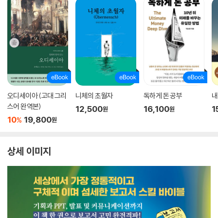
오디세이아 (고대 그리
니체의 초월자
독하게 돈 공부
내
스어 완역본)
12,500
16,100
1
원
원
10
19,800
%
원
상세 이미지