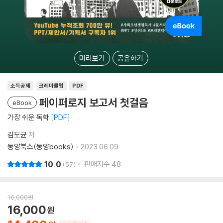
미리보기
공유하기
소득공제
크레마클럽
PDF
페이퍼로지 보고서 첫걸음
eBook
가장 쉬운 독학
PDF
김도균
저
동양북스(동양books)
2023.06.09.
10.0
판매지수
48
57
16,000
원
16,000