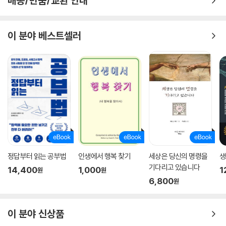
배송/반품/교환 안내
이 분야 베스트셀러
정답부터 읽는 공부법
인생에서 행복 찾기
세상은 당신의 명령을
생
기다리고 있습니다
14,400
1,000
1
원
원
6,800
원
이 분야 신상품