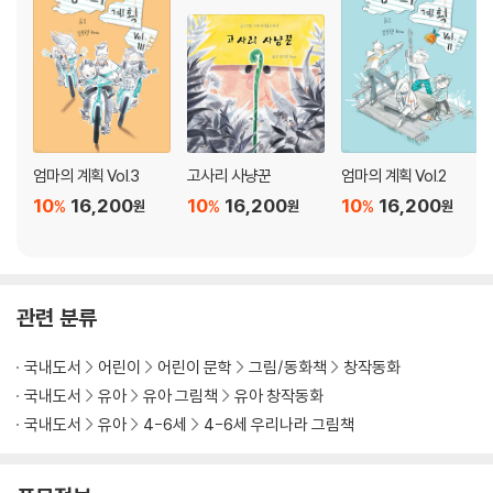
엄마의 계획 Vol.3
고사리 사냥꾼
엄마의 계획 Vol.2
10
16,200
10
16,200
10
16,200
%
%
%
원
원
원
관련 분류
국내도서
어린이
어린이 문학
그림/동화책
창작동화
국내도서
유아
유아 그림책
유아 창작동화
국내도서
유아
4-6세
4-6세 우리나라 그림책