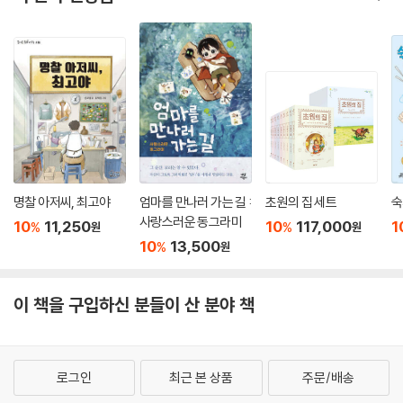
명찰 아저씨, 최고야
엄마를 만나러 가는 길 :
초원의 집 세트
숙
사랑스러운 동그라미
10
11,250
10
117,000
1
%
%
원
원
10
13,500
%
원
이 책을 구입하신 분들이 산 분야 책
로그인
최근 본 상품
주문/배송