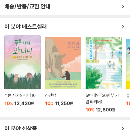
배송/반품/교환 안내
이 분야 베스트셀러
푸른 사자 와니니 10
긴긴밤
5번 레인 (30만 부 기
슈
념 리커버)
10
12,420
10
11,250
1
%
%
원
원
10
12,600
%
원
이 분야 신상품