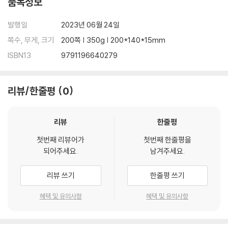
품목정보
발행일
2023년 06월 24일
쪽수, 무게, 크기
200쪽 | 350g | 200*140*15mm
ISBN13
9791196640279
리뷰/한줄평
0
리뷰
한줄평
첫번째 리뷰어가
첫번째 한줄평을
되어주세요.
남겨주세요.
리뷰 쓰기
한줄평 쓰기
혜택 및 유의사항
혜택 및 유의사항