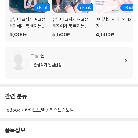
유부녀 교사가 여고생
유부녀 교사가 여고생
아다치와 시마무라 12
제자에게 푹 빠지는 이
제자에게 푹 빠지는 이
권
야기 03권 (완결)
야기 02권
6,000
5,500
4,500
원
원
원
그림
논
관심작가 알림신청
관련 분류
eBook
라이트노벨
익스트림노벨
품목정보