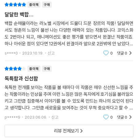
종이책
구매
달달한 백합...
백합 순애물이라는 라노벨 시장에서 드물디 드문 장르의 작품! 달달하면
서도 청춘의 느낌이 물씬 나는 다양한 매력이 있는 작품입니다. 코믹스화
도 2번이나 되고, 애니메이션도 좋은 평가를 받으면서 완결난 작품이죠.
하나 아쉬운 점이 있다면 12권에서 완결이라 앞으로 2권밖에 안 남았다는
점 뿐... 일본에서는 완결 직전인 11권까지 나왔는데 한국에도 얼른 정식 발
s****0
2023.10.19.
신고
0
댓글
0
매했으면 좋겠
종이책
구매
독특함과 신선함
독특한 전개를 보이는 작품을 볼 때마다 이 작품은 매우 신선한 느낌을 주
는 작품이라는 인상을 주며 이런 느낌은 많은 독자에게 호기심을 불러일으
키고 그만큼 집중해서 이야기를 볼 수 있도록 만드는 하나의 요인이 된다
고 생각합니다. 그만큼 새로움을 보여주는 것이 무척 중요하다고 할 수 있
으며 이런 모습은 갑자기 보여지는 것 보다 어느 정도 기본적인 요소를 갖
p*****9
2023.06.06.
신고
0
댓글
0
추었을 때 확실한
리뷰 전체보기