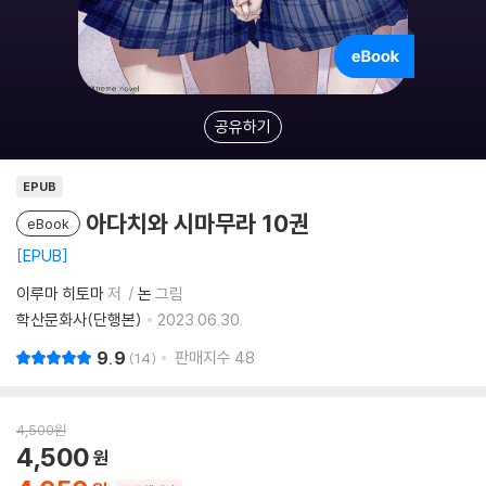
공유하기
EPUB
아다치와 시마무라 10권
eBook
EPUB
이루마 히토마
저
논
그림
학산문화사(단행본)
2023.06.30.
9.9
판매지수
48
14
4,500
원
4,500