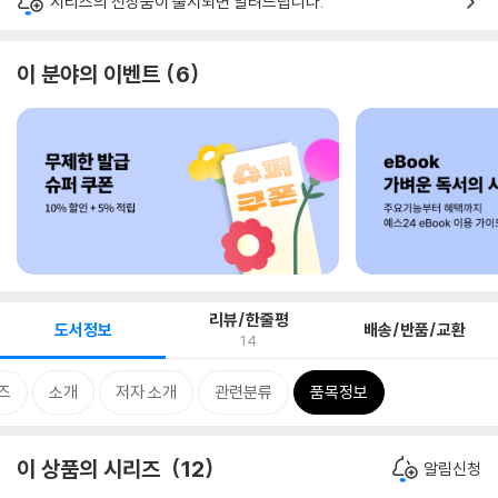
시리즈의 신상품이 출시되면 알려드립니다.
이 분야의 이벤트
6
리뷰/한줄평
도서정보
배송/반품/교환
14
즈
소개
저자 소개
관련분류
품목정보
이 상품의 시리즈
12
알림신청