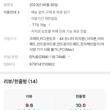
발행일
2023년 06월 30일
이용안내
배송 없이 구매 후 바로 읽기
이용기간 제한없음
TTS 가능
저작권 보호를 위해 인쇄 기능 제공 안함
지원기기
크레마,PC(윈도우 - 4K 모니터 미지원),아이폰,아이
패드,안드로이드폰,안드로이드패드,전자책단말기(저
사양 기기 사용 불가),PC(Mac)
파일/용량
EPUB(DRM) | 18.74MB
ISBN13
9791141110802
리뷰/한줄평
14
리뷰
한줄평
9.6
10.0