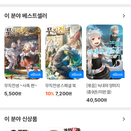
이 분야 베스트셀러
무직전생 ~사족 편~
무직전생 스페셜 북
[묶음] 늑대와 양피지
(총9권/미완결)
5,500
10
7,200
%
원
원
40,500
원
이 분야 신상품