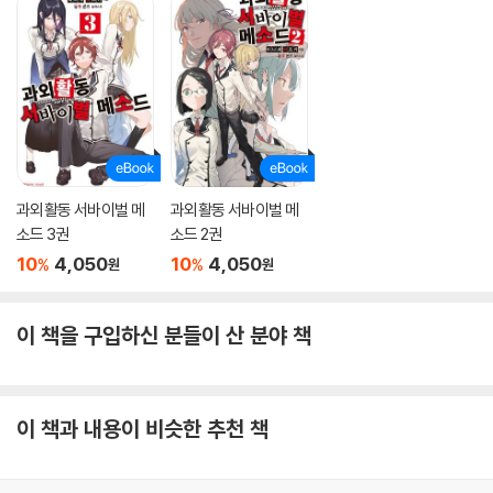
과외활동 서바이벌 메
과외활동 서바이벌 메
소드 3권
소드 2권
10
4,050
10
4,050
%
%
원
원
이 책을 구입하신 분들이 산 분야 책
이 책과 내용이 비슷한 추천 책