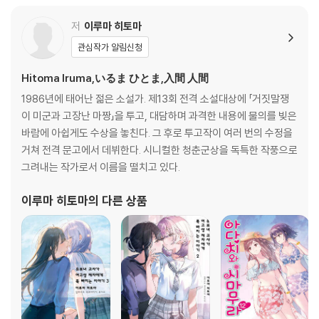
저
이루마 히토마
관심작가 알림신청
Hitoma Iruma,いるま ひとま,入間 人間
1986년에 태어난 젊은 소설가. 제13회 전격 소설대상에 「거짓말쟁
이 미군과 고장난 마짱」을 투고, 대담하며 과격한 내용에 물의를 빚은
바람에 아쉽게도 수상을 놓친다. 그 후로 투고작이 여러 번의 수정을
거쳐 전격 문고에서 데뷔한다. 시니컬한 청춘군상을 독특한 작풍으로
그려내는 작가로서 이름을 떨치고 있다.
이루마 히토마
의 다른 상품