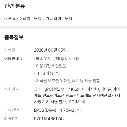
관련 분류
eBook
라이트노벨
기타 라이트노벨
품목정보
발행일
2020년 06월 05일
이용안내
배송 없이 구매 후 바로 읽기
이용기간 제한없음
TTS 가능
저작권 보호를 위해 인쇄 기능 제공 안함
지원기기
크레마,PC(윈도우 - 4K 모니터 미지원),아이폰,아이
패드,안드로이드폰,안드로이드패드,전자책단말기(저
사양 기기 사용 불가),PC(Mac)
파일/용량
EPUB(DRM) | 4.75MB
ISBN13
9791134861742