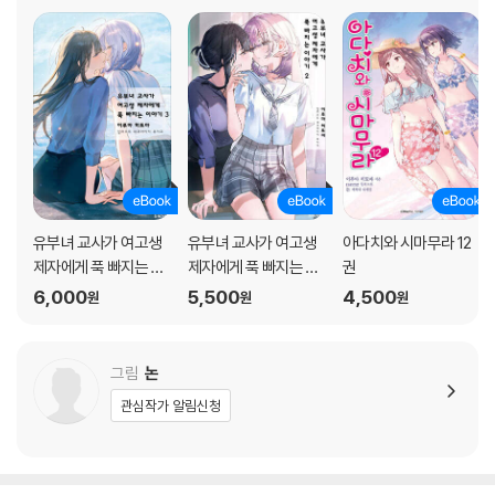
유부녀 교사가 여고생
유부녀 교사가 여고생
아다치와 시마무라 12
제자에게 푹 빠지는 이
제자에게 푹 빠지는 이
권
야기 03권 (완결)
야기 02권
6,000
5,500
4,500
원
원
원
그림
논
관심작가 알림신청