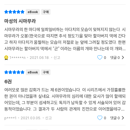
eBook
구매
마성의 시마무라
시마무라의 한 마디에 일희일비하는 아다치의 모습이 잊혀지지 않는다. 시
마무라가 오봉(한국으로 따지면 추석 정도?)을 맞아 할아버지 댁에 간다
고 하자 아다치가 움찔하는 모습이 저절로 눈 앞에 그려질 정도였다. 한편
시마무라는 할아버지 댁에서 "곤" 이라는 이름의 개와 만나는데 이 개와 3
일 동안 있는 정 없는 정 다 들면서 헤어지기 싫다고 징징거리며 떼쓰는 모
1******n
2021.06.18.
신고
0
댓글
0
습이 인상적이
eBook
구매
6권
여러모로 많은 감회가 드는 제 6권이었습니다. 이 시리즈에서 가장훌륭한
한 권이 아니었을까 싶네요. 시마무라의 심리에 대한 묘사가 많이 할애되
어있는데, 그 부분이 섬세하고도 독자가 납득할 수 있게 서술되어 있어 감
동적이었습니다. 그 결과가 두 사람의 관계의 진전으로 이어졌을테구요.
이루마 히토마 작가는 여러모로 많은 재능을 지니고 있는 작가라는 생각이
p****1
2021.03.05.
신고
0
댓글
0
듭니다.