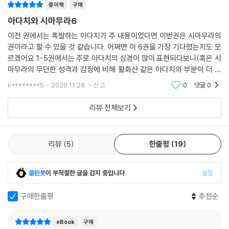
종이책
구매
아다치와 시마무라6
이전 권에서는 폭발하는 아다치가 주 내용이었다면 이번권은 시마무라의
권이라고 할 수 있을 것 같습니다. 어쩌면 이 6권을 가장 기다렸는지도 모
르겠어요 1-5권에서는 주로 아다치의 심경이 많이 표현되다보니(혹은 시
마무라의 무던한 성격과 감정에 비해 활화산 같은 아다치의 부분이 더 강
렬하게 기억에 남아서 인 것도 같네요..) 항상 시마무라의 감정 변화를 자
k********5
2020.11.28.
신고
0
댓글
0
세히 들여다 보고 싶
리뷰 전체보기
리뷰
5
한줄평
19
클린봇
이 부적절한 글을 감지 중입니다.
설정
구매한줄평
추천순
eBook
구매