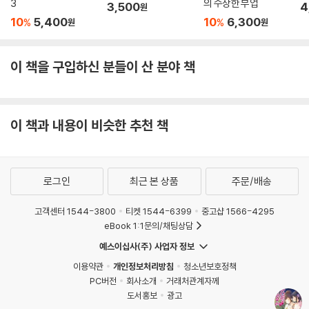
3
의 수상한 부업
3,500
4
원
10
5,400
10
6,300
%
%
원
원
이 책을 구입하신 분들이 산 분야 책
이 책과 내용이 비슷한 추천 책
로그인
최근 본 상품
주문/배송
고객센터 1544-3800
티켓 1544-6399
중고샵 1566-4295
eBook 1:1문의/채팅상담
예스이십사(주) 사업자 정보
이용약관
개인정보처리방침
청소년보호정책
PC버전
회사소개
거래처관계자께
도서홍보
광고