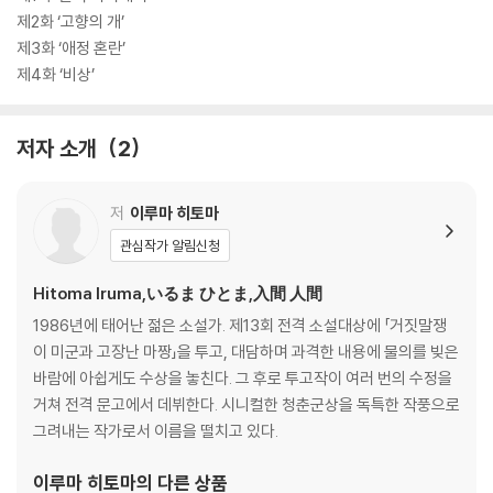
제2화 ‘고향의 개’
제3화 ‘애정 혼란’
제4화 ‘비상’
저자 소개
2
저
이루마 히토마
관심작가 알림신청
Hitoma Iruma,いるま ひとま,入間 人間
1986년에 태어난 젊은 소설가. 제13회 전격 소설대상에 「거짓말쟁
이 미군과 고장난 마짱」을 투고, 대담하며 과격한 내용에 물의를 빚은
바람에 아쉽게도 수상을 놓친다. 그 후로 투고작이 여러 번의 수정을
거쳐 전격 문고에서 데뷔한다. 시니컬한 청춘군상을 독특한 작풍으로
그려내는 작가로서 이름을 떨치고 있다.
이루마 히토마
의 다른 상품