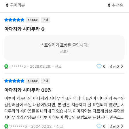
구매리뷰
추천순
eBook
구매
아다치와 시마무라 6
스포일러가 포함된 글입니다!
글보기
h******5
2026.02.28.
신고
0
댓글
0
eBook
구매
아다치와 시마무라 06권
이루마 히토마의 아다치와 시마무라 6권 입니다. 5권이 아다치의 폭주와
감정배설이 주된 내용이었다면, 본 권은 지금까지 잘 표현되지 않았던 시
마무라의 속마음들을 나타내고 있습니다. 이미지와는 다르게 항상 무던한
시마무라의 감정들이 이루마 히토마 특유의 문법으로 표현되니, 만족스럽
게 책을 즐길 수 있었습니다. 다음권이 기대되는 6권이었습니다.
t*******p
2024.02.22.
신고
0
댓글
0