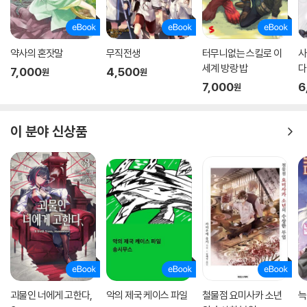
약사의 혼잣말
무직전생
터무니없는 스킬로 이
사
세계 방랑 밥
다
7,000
4,500
원
원
7,000
6
원
이 분야 신상품
괴물인 너에게 고한다,
악의 제국 케이스 파일
철물점 요미사카 소년
늑