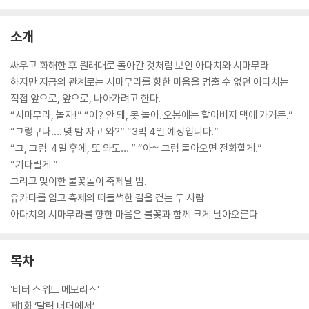
소개
싸우고 화해한 후 원래대로 돌아간 것처럼 보인 아다치와 시마무라.
하지만 지금의 관계로는 시마무라를 향한 마음을 멈출 수 없던 아다치는
직접 앞으로, 앞으로, 나아가려고 한다.
“시마무라, 놀자!” “어? 안 돼, 못 놀아. 오봉에는 할아버지 댁에 가거든.”
“그렇구나…. 몇 밤 자고 와?” “3박 4일 예정입니다.”
“그, 그럼. 4일 후에, 또 와도….” “아~ 그럼 돌아오면 전화할게.”
“기다릴게.”
그리고 맞이한 불꽃놀이 축제날 밤.
유카타를 입고 축제의 떠들썩한 길을 걷는 두 사람.
아다치의 시마무라를 향한 마음은 불꽃과 함께 크게 날아오른다.
목차
‘비터 스위트 메모리즈’
제1화 ‘달력 너머에서’