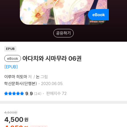
공유하기
EPUB
아다치와 시마무라 06권
eBook
EPUB
이루마 히토마
저
논
그림
학산문화사(단행본)
2020.06.05.
9.9
판매지수
72
24
4,500
원
4,500