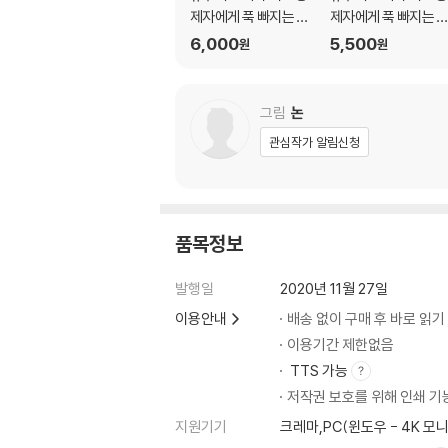
제자에게 푹 빠지는 이
제자에게 푹 빠지는 
야기 03권 (완결)
야기 02권
6,000
5,500
원
원
그림
논
관심작가 알림신청
품목정보
발행일
2020년 11월 27일
이용안내
배송 없이 구매 후 바로 읽기
이용기간 제한없음
TTS 가능
저작권 보호를 위해 인쇄 기
지원기기
크레마,PC(윈도우 - 4K 