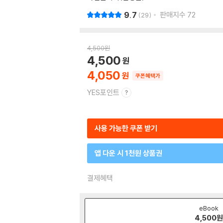
9.7
판매지수
72
29
4,500
원
4,500
4,050
쿠폰혜택가
YES포인트
사용 가능한 쿠폰 받기
앱 다운 시 1천원 상품권
결제혜택
eBook
4,500