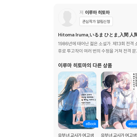
저
이루마 히토마
관심작가 알림신청
Hitoma Iruma,いるま ひとま,入間 人
1986년에 태어난 젊은 소설가. 제13회 전
후로 투고작이 여러 번의 수정을 거쳐 전격 
이루마 히토마
의 다른 상품
유부녀 교사가 여고생
유부녀 교사가 여고생