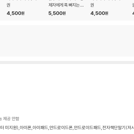
이
권
제자에게 푹 빠지는 이
권
야기 01권
4,500
5,500
4,500
원
원
원
능 제공 안함
모니터 미지원),아이폰,아이패드,안드로이드폰,안드로이드패드,전자책단말기(저사양 