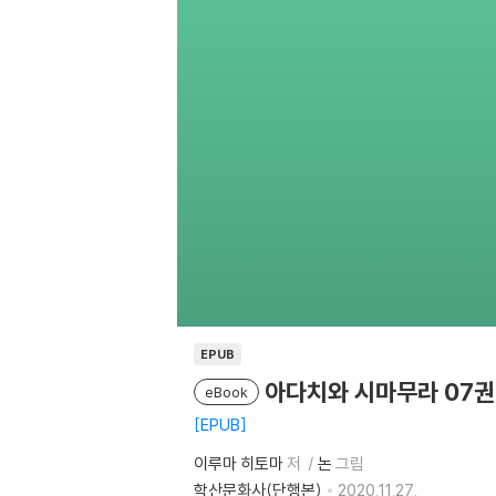
EPUB
아다치와 시마무라 07권
eBook
EPUB
이루마 히토마
저
논
그림
학산문화사(단행본)
2020.11.27.