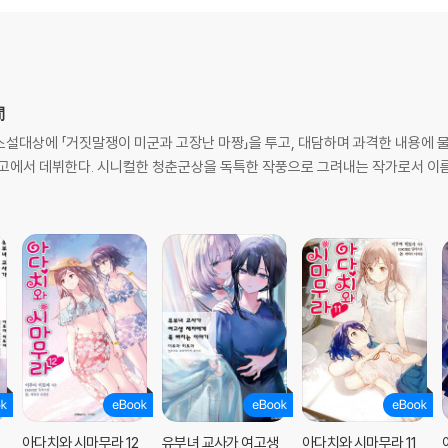
間
격 소설대상에 「거짓말쟁이 미군과 고장난 마짱」을 투고, 대담하며 과격한 내용에 
문고에서 데뷔한다. 시니컬한 청춘군상을 독특한 작풍으로 그려내는 작가로서 이름
아다치와 시마무라 12
유부녀 교사가 여고생
아다치와 시마무라 11