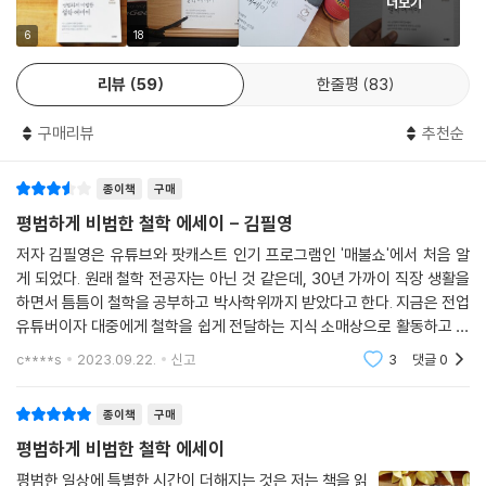
더보기
읽으면서, 전시회를 보면서, 여행을 하면서 생각하고 느낄 수 있는 것들을
철학적 관점에서 정리했다. 이렇게 정리된 26가지 스토리를 삶의 의미의
6
18
관점에서, 또 다른 나의 관점에서, 세계의 관점에서, 세계 너머의 관점에서
리뷰
59
한줄평
83
묶었다.
구매리뷰
추천순
『평범하게 비범한 철학 에세이』의 이야기 속에는 많은 철학자와 심리학자,
그리고 과학자가 등장한다. 소크라테스, 플라톤, 칸트, 헤겔, 니체, 러셀, 비
종이책
구매
트겐슈타인 같은 철학자와 프로이트, 라캉 같은 심리학자, 그리고 아인슈
타인, 밀그램 같은 과학자의 이론들을 이야기했다. 하지만 이들의 이론들
평범하게 비범한 철학 에세이 - 김필영
을 학술적 형태로 엄밀하게 다루지는 않았다. 다소 유연하게 해석하면서
저자 김필영은 유튜브와 팟캐스트 인기 프로그램인 '매불쇼'에서 처음 알
일상 속에 녹여 보려 했다. 「이방인」, 「변신」 같은 소설, 「고도를 기다리며」
게 되었다. 원래 철학 전공자는 아닌 것 같은데, 30년 가까이 직장 생활을
같은 연극, 「인터스텔라」, 「토리노의 말」, 「헤어질 결심」, 「셔터 아일랜드」
하면서 틈틈이 철학을 공부하고 박사학위까지 받았다고 한다. 지금은 전업
같은 영화, 「비비안 마이어전」 같은 전시회 등을 통해서 이들의 철학 이론
유튜버이자 대중에게 철학을 쉽게 전달하는 지식 소매상으로 활동하고 있
들을 좀 더 쉽고 재미있게 이야기를 했다. 그렇게 해야 독자 여러분이 이 책
다. 책에 등장하는 26가지 철학 스토리 중 내가 가장 관심이 가는 주제는
c****s
2023.09.22.
신고
3
댓글
0
영화 ＜컨텍트＞
을 통해서 철학에 좀더 편안하게 다가갈 수 있고, 또 평범한 일상에 숨겨져
있는 비범함을 발견할 수 있을 것이라고 생각했기 때문이다. 철학 유튜브 1
종이책
구매
위 ‘5분 뚝딱 철학’ 김필영 박사의 삶의 의미를 되묻는 26가지 스토리. 『평
평범하게 비범한 철학 에세이
범하게 비범한 철학 에세이』의 이야기를 통해 독자 여러분이 평범한 일상
속에 비범하게 반짝이는 순간들을 만날 수 있기를 기원한다.
평범한 일상에 특별한 시간이 더해지는 것은 저는 책을 읽