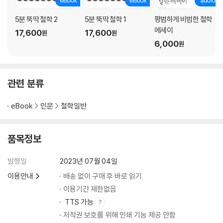
스, 가우디
내가 배틀그라운드에 빠져 있는 이유 _플라톤, 니체, 보드리야르
5분 뚝딱 철학 2
5분 뚝딱 철학 1
평범하게 비범한 철학
세상을 놀이터로 본 보모 _발터 벤야민, 비비안 마이어
에세이
17,600
17,600
원
원
무엇이든 괜찮다, 과학이든 무속이든 _핸슨, 토머스 쿤, 파이어아벤트
6,000
원
살아 있는 존재에 대하여 _스피노자, 헤겔, 러브록, 린 마굴리스
세계 너머에는 무엇이 있을까?
관련 분류
우연처럼 보이는 필연 _프로이트, 칼 융, 데이비드 봄, 화엄사상
eBook
인문
철학일반
이해할 수도 없고 어찌할 수도 없는 _라플라스, 카오스, 프랙털
우주는 왜 존재하는가? _라이프니츠, 브랜든 카터, 김한승
신화를 이해하는 방식에 대하여 _슐라이어마허, 불트만, 「라이프 오브 파
품목정보
이」
아인슈타인이 2,500년 만에 해결한 정신 나간 문제 _파르메니데스, 아인
발행일
2023년 07월 04일
슈타인
이용안내
배송 없이 구매 후 바로 읽기
이용기간 제한없음
[에필로그] 묻히고 사라질 것 같은 비범한 순간들의 이야기
TTS 가능
저작권 보호를 위해 인쇄 기능 제공 안함