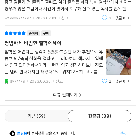
좋고 잠들기 전 출퇴근 할때도 읽기 좋은듯 하다.특히 철학책에서 빠지는
경우가 많은 그림이나 사진이 많아서 지루해 질수 있는 독서를 쉽게 할 수
있는것 같다.카테고리 정리도 잘되어 있어 필요한 부분을 따로 읽어도 좋
w**********7
2023.07.01.
신고
2
댓글
0
다
종이책
구매
평범하게 비범한 철학에세이
철학은 어렵다는 생각이 있었다그랬던 내가 추천으로 유
튜브 5분뚝딱 철학을 접하고, 그러다보니 책까지 구입해
서 읽고 있다철학책이라 그런가 읽고 생각하다보니 진도
는 빨리 안나가지만 재밌다^^;;; 뭐지??특히 `고도를 기
다리며..` 는 나는 무엇을 기다리며 살고 있는지 생각하고
s*****9
2023.06.30.
신고
2
댓글
0
또 생각해본다차 안에서 아이를 기다리면서 읽고 있으며
오늘 하루도 잘간다~
리뷰 전체보기
리뷰
59
한줄평
83
클린봇
이 부적절한 글을 감지 중입니다.
설정