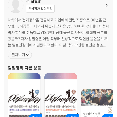
드」
저
김필영
카프카스러운 카프카의 「변신」 _아도르노, 카네티, 김진영, 「헤어질 결심」
관심작가 알림신청
불편한 진실과 편안한 믿음 _프로이트, 「셔터 아일랜드」
무아지경에 빠져버린 미니멀리스트 _불교, 데이비드 흄, 러셀
대학에서 전기공학을 전공하고 기업에서 관련 직종으로 30년을 근
우리의 생각이 헝클어지지 않는 이유 _에피메니데스, 호프스태터, 에셔
무했다. 직장을 다니면서 뒤늦게 철학을 공부하여 한국외대에서 철학
박사 학위를 취득하고 강의했다. 공대 출신 회사원이 왜 철학 공부를
평범하게 비범한 우리들의 이야기
했을까? 저자 김필영은 어릴 적부터 일상적으로 막연한 불안을 느끼
는 범불안장애에 시달렸다고 한다. 어릴 적의 막연한 불안은 청소년
천박하면서 숭고한 인간의 두 얼굴 _칸트, 칸토어, 로스코
기를 거치면서 실존적 불안으로 바뀌고, 그러한 불안을 극복하고자
펼쳐보기
도둑맞은 무의식 _프로이트, 라캉, 소쉬르, 「도둑맞은 편지」
자연스럽게 철학과 심리학에 관심을 가지게 되었다. 그리고 세계가
정상과 비정상 사이의 회색 지대 _푸코, 정신질환 통계
무엇인지, 인간이 무엇인지에 대한 공부를 통해 불안을 어느 정도 극
김필영
의 다른 상품
생각 없음이 죄가 되는 이유 _한나 아렌트, 스탠리 밀그램
복할 수 있었다. 한때는 철학만 공부하고 싶은데 먹고사는 문제
죽음을 준비하는 정신의 절차탁마 _소크라테스, 에피쿠로스, 스토아, 「제
7의 봉인」
어떻게 세계를 볼 것인가?
언어는 생각의 감옥인가 _비트겐슈타인, 「컨택트」
못 봐서 아쉬운 「시녀들」과 보아서 실망한 「성당」 _푸코, 라캉, 벨라스케