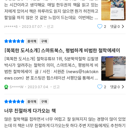
는 시간이라고 생각해요. 매일 한두권의 책을 읽고 있는
저에게 있어서 책은 하루라도 읽지 않으면 뭔가 허전하고
김필영 박사의 ‘5분 뚝딱 철학’ 유튜브 구독자들의 말
할일을 하지 않은 것 같은 느낌이 드는데요. 이번에는 평
범하게 비범한 철학 에세이 책을 읽어 보았는데 이 책은
하루도 쉴 틈 없이 바삐 살아가는 나날, 살아갈 이유에 대해 다시 생각해보
i*****6
2023.07.07.
신고
2
댓글
0
철학 유튜브 1위인 5분 뚝딱 철학 속의 내용들을 책으로
게 되는 좋은 내용이었습니다. _오*
엮어낸 구성입니다. 저는 이 책을 읽고
종이책
구매
항상 즐겁지 않은 제 인생에 회의를 느꼈는데 보고 나니 답을 얻은 기분입
[똑똑한 도서소개] 스마트북스, 평범하게 비범한 철학에세이
니다. 즐거움은 수단일 뿐이지 목적이 될 수 없다는 말씀에 너무 공감됩니
[똑똑한 도서소개] 철학유튜브 1위, 5분뚝딱철학 김필영
다. _알**
박사가 알려주는 철학의 의미, 스마트북스, 평범하게 비
범한 철학에세이 글 / 사진 : 서원준 (news@toktokn
자본주의의 에피스테메에 가려서 의미를 잊지 말자는 울림 있는 메시지 감
ews.com) 본 포스팅은 펍스테이션 서평단을 통해서 스
사합니다.
마트북스에서 도서를 제공받아 진행하였으며 도서소개
S****W
2023.07.04.
신고
2
댓글
0
_A***
성격이 강합니다. 이제 하반기인 7월이 본격적으로 시작
생각을 덩어리로 묶어 이렇게 바라볼 수도 있구나 하고 참 재미나게 보았
되었다. 상반기는 진짜 3년 이상이 흐른 것 같아
종이책
구매
습니다.
_허**
너무 친절하게 다가오는 책
많은 철학책을 접하면서 너무 여럽고 잘 읽혀지지 않는 경향이 많이 있었
는데 이 책은 너무 친절하게 다가오는듯 하다.주변 지인들에게도 추천하기