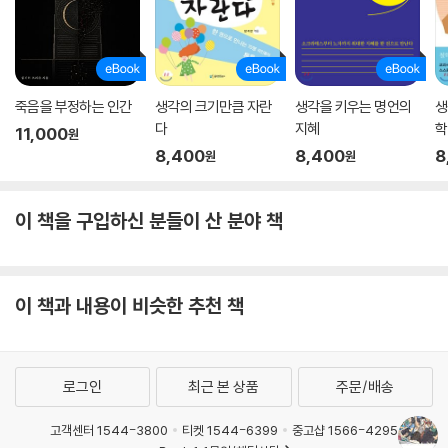
죽음을 부정하는 인간
생각의 크기만큼 자란
생각을 키우는 명언의
생
다
지혜
학
11,000
원
8,400
8,400
8
원
원
이 책을 구입하신 분들이 산 분야 책
이 책과 내용이 비슷한 추천 책
로그인
최근 본 상품
주문/배송
고객센터 1544-3800
티켓 1544-6399
중고샵 1566-4295