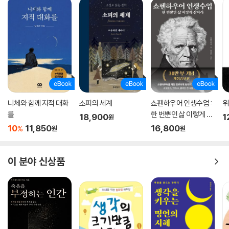
니체와 함께 지적 대화
소피의 세계
쇼펜하우어 인생수업 :
위
를
한 번뿐인 삶 이렇게 살
18,900
1
원
아라 (리커버 에디션)
10
11,850
16,800
%
원
원
이 분야 신상품