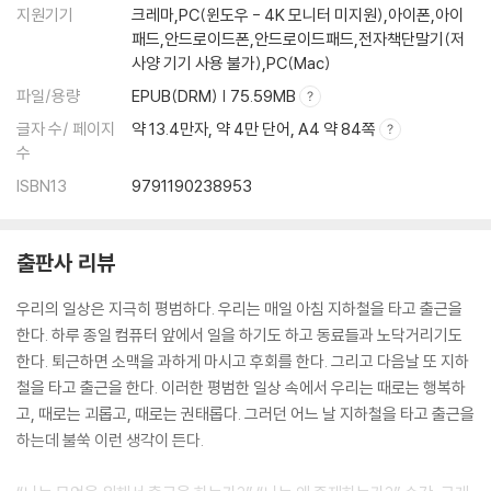
지원기기
크레마,PC(윈도우 - 4K 모니터 미지원),아이폰,아이
패드,안드로이드폰,안드로이드패드,전자책단말기(저
사양 기기 사용 불가),PC(Mac)
파일/용량
EPUB(DRM) | 75.59MB
글자 수/ 페이지
약 13.4만자, 약 4만 단어, A4 약 84쪽
수
ISBN13
9791190238953
출판사 리뷰
우리의 일상은 지극히 평범하다. 우리는 매일 아침 지하철을 타고 출근을
한다. 하루 종일 컴퓨터 앞에서 일을 하기도 하고 동료들과 노닥거리기도
한다. 퇴근하면 소맥을 과하게 마시고 후회를 한다. 그리고 다음날 또 지하
철을 타고 출근을 한다. 이러한 평범한 일상 속에서 우리는 때로는 행복하
고, 때로는 괴롭고, 때로는 권태롭다. 그러던 어느 날 지하철을 타고 출근을
하는데 불쑥 이런 생각이 든다.