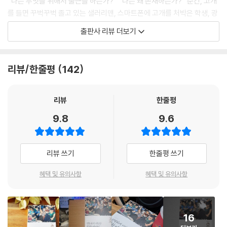
“나는 무엇을 위해서 출근을 하는가?” “나는 왜 존재하는가?” 순간, 고개
를 들면 꾸벅꾸벅 졸고 있는 샐러리맨, 스마트폰에 고개를 처박은 학생, 광
고판, 손잡이가 눈에 들어온다. 매일 보는 이 낯익은 광경이 갑자기 생소하
출판사 리뷰 더보기
게 보인다. 사람들이 존재한다는 사실이, 지하철 의자가 존재한다는 사실
이, 손잡이가 존재한다는 사실이, 광고판이 존재한다는 사실이, 심지어 내
가 존재한다는 사실이 갑자기 낯설게 느껴진다. 이처럼 모든 것이 낯설어
리뷰/한줄평
142
보이는 이 순간이 바로 비범한 순간이다. 우리의 삶은 이처럼 평범한 일상
속에 비범한 순간들이 다이아몬드처럼 박혀 있는 보석과도 같다.
리뷰
한줄평
우리의 존재와 정신, 그리고 우리의 삶과 삶을 대하는 태도에서 평범과 비
9.8
9.6
범은 이처럼 동전의 양면처럼 나타난다. 하지만 동전과는 다르게, 평범은
겉으로 드러나지만 비범은 안으로 은닉되어 잘 드러나지 않는다. 우리는
평범 속에 감추어진 비범을 발견하기 위해서, 평범한 일상에 대한 철학적
리뷰 쓰기
한줄평 쓰기
관점을 가져야 한다.
혜택 및 유의사항
혜택 및 유의사항
『평범하게 비범한 철학 에세이』는 우리가 일상에서 만나는 사람들, 소소한
사건들, 일상의 느낌을 철학적으로 풀어 쓴 에세이이다. 그래서 평범한 일
상을 비범한 관점에서 해석한 이야기라고 할 수 있다. 우리가 지하철에서,
16
일상의 삶의 공간에서, 그리고 영화를 보면서, 연극을 관람하면서, 소설을