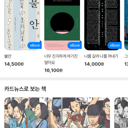
불안
너무 진지하게 여기진
나를 갈라 나를 꺼내기
그
말아요
14,500
14,000
1
원
원
16,100
원
카드뉴스로 보는 책