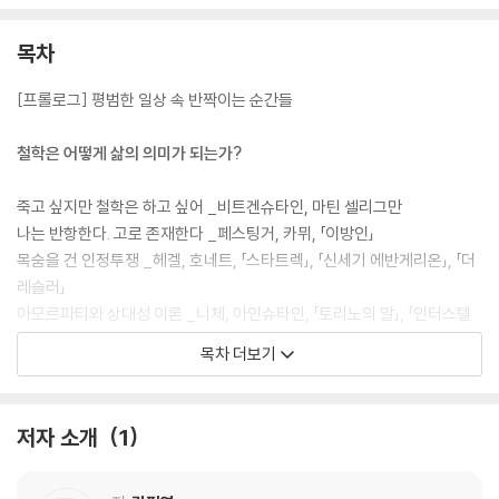
목차
[프롤로그] 평범한 일상 속 반짝이는 순간들
철학은 어떻게 삶의 의미가 되는가?
죽고 싶지만 철학은 하고 싶어 _비트겐슈타인, 마틴 셀리그만
나는 반항한다. 고로 존재한다 _페스팅거, 카뮈, 「이방인」
목숨을 건 인정투쟁 _헤겔, 호네트, 「스타트렉」, 「신세기 에반게리온」, 「더
레슬러」
아모르파티와 상대성 이론 _니체, 아인슈타인, 「토리노의 말」, 「인터스텔
라」
목차 더보기
고도를 기다리며 _사무엘 베케트, 「드라이브 마이 카」
또 다른 나에 관한 이야기
저자 소개
1
낯설고도 낯익은 내 안의 또 다른 나 _프로이트, 라캉, 「지킬 박사와 하이