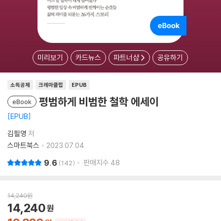
미리보기
카드뉴스
파트너샵
공유하기
소득공제
크레마클럽
EPUB
평범하게 비범한 철학 에세이
eBook
EPUB
김필영
저
스마트북스
2023.07.04.
9.6
판매지수
48
142
14,240
원
14,240