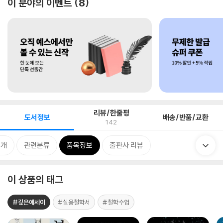
이 분야의 이벤트
8
리뷰/한줄평
도서정보
배송/반품/교환
142
소개
관련분류
품목정보
출판사 리뷰
이 상품의 태그
#깊은에세이
#실용철학서
#철학수업