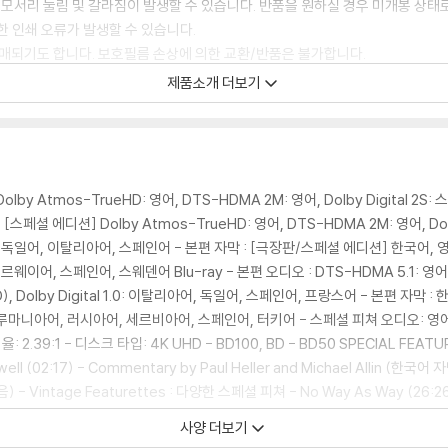
 모서리 눌림 및 갈라짐이 발생할 수 있습니다. 반품을 원하실 경우 미개봉 상태
한 인쇄 오류가 발생할 수 있습니다.
판매되기도 합니다. 보호필름 손상에 의한 교환/반품은 불가합니다.
포장한 경우, 카톤박스 손상에 의한 교환/반품은 불가합니다.
제품소개 더보기
교환/반품 신청시 불량 확인을 위해 개봉 시의 동영상을 요청할 수 있으며, 동영상
에 대해서는 반품/교환이 불가하니 최신 소프트웨어로 업데이트된 DVD/BD 전용
 경우가 있습니다. 디스크를 마른 천으로 닦으시거나, DVD 클리너 등 전용 제품
lby Atmos-TrueHD: 영어, DTS-HDMA 2M: 영어, Dolby Digital 2S: 스페인
문제로 정상적인 디스크도 재생이 불가능한 경우가 있습니다. 독립형 전용 플레이어
스페셜 에디션] Dolby Atmos-TrueHD: 영어, DTS-HDMA 2M: 영어, Dolby
 있음을 알려드립니다.
.0: 프랑스어, 독일어, 이탈리아어, 스페인어 - 본편 자막 : [극장판/스페셜 에디션] 한국
어, 스페인어, 스웨덴어 Blu-ray - 본편 오디오 : DTS-HDMA 5.1: 영어, Dolb
어(VO), Dolby Digital 1.0: 이탈리아어, 독일어, 스페인어, 프랑스어 - 본편 자막
 깨끗하지 않은 경우가 있으며, 상품의 불량이 아닙니다. 단, 재생에 이상이 
루마니아어, 러시아어, 세르비아어, 스페인어, 터키어 - 스페셜 피쳐 오디오: 영어 
 2.39:1 - 디스크 타입: 4K UHD - BD100, BD - BD50 SPECIAL 
ldwell (02:17) - Commentary by Paul Heller and Michael Allin (한
intage Featurettes : 다양한 스페셜 피쳐 - No Way As Way (26:26) - T
확인을 위해 개봉 시의 동영상을 요청할 수 있으며, 동영상이 없는 경우 교환/반품
Fu to Bruce Lee (19:00) - Blood and Steel: THe Making of Enter th
사양 더보기
하여 첨부하여 고객센터에 문의 바랍니다.
view Gallery: Love and Kung Fu (00:43) - Linda Lee Caldwell Intervi