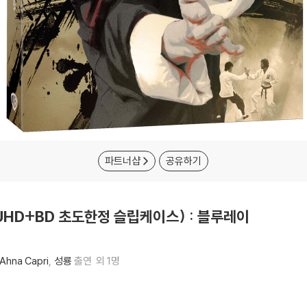
파트너샵
공유하기
K UHD+BD 초도한정 슬립케이스) : 블루레이
Ahna Capri
성룡
출연
외 1명