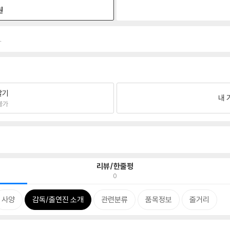
원
.
팔기
내 
불가
리뷰/한줄평
0
사양
감독/출연진 소개
관련분류
품목정보
줄거리