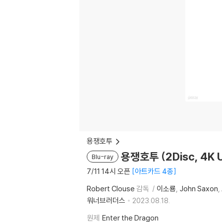
용쟁호투
용쟁호투 (2Disc, 4
Blu-ray
7/11 14시 오픈
아트카드 4종
Robert Clouse
감독
이소룡
John Saxon
워너브러더스
2023.08.18.
원제
Enter the Dragon