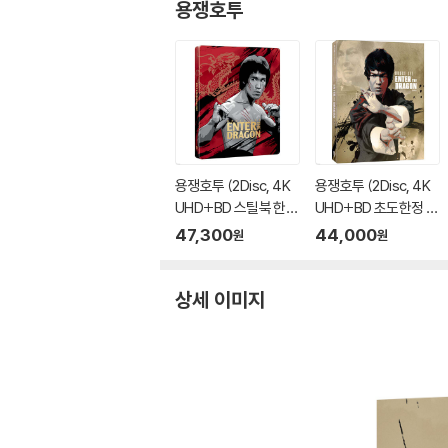
용쟁호투
용쟁호투 (2Disc, 4K
용쟁호투 (2Disc, 4K
UHD+BD 스틸북 한정
UHD+BD 초도한정 슬
수량) : 블루레이
립케이스) : 블루레이
47,300
44,000
원
원
상세 이미지