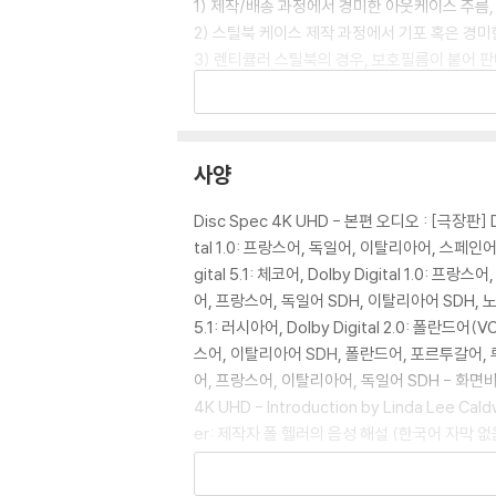
1) 제작/배송 과정에서 경미한 아웃케이스 주름,
2) 스틸북 케이스 제작 과정에서 기포 혹은 경미
3) 렌티큘러 스틸북의 경우, 보호필름이 붙어 
4) 본품 보호를 위해 노란색의 카톤 박스로 재
5) 아웃케이스/구성품/포장 상태 불량에 의한 
※ 디스크 재생 불량
사양
1) 기기 문제로 인해 발생하는 재생 불량 현상
2) 정전기와 먼지로 인해 재생이 원활하지 않은
Disc Spec 4K UHD - 본편 오디오 : [극장판] Do
3) 일부 PC 연결형 ODD의 경우 호환 상의 
tal 1.0: 프랑스어, 독일어, 이탈리아어, 스페인어 [
량의 경우 교환 시에도 동일한 오류가 발생할 수
gital 5.1: 체코어, Dolby Digital 1
어, 프랑스어, 독일어 SDH, 이탈리아어 SDH, 노르웨이
※ 디스크 외관 불량
5.1: 러시아어, Dolby Digital 2.0: 폴란드
디스크에 미세한 잔 흠집이 남아있거나 인쇄 면이
스어, 이탈리아어 SDH, 폴란드어, 포르투갈어, 
다.
어, 프랑스어, 이탈리아어, 독일어 SDH - 화면비율:
4K UHD - Introduction by Linda Lee Ca
※ 교환/반품 안내
er: 제작자 폴 헬러의 음성 해설 (한국어 자막 없음) - V
1) 불량으로 인한 교환/반품 요청 시에는 불량 
Wing Chun: The Art that Introduced Kung 
관련 사진과 동영상 및 재생 기기 모델명을 첨부
Words (19:19) - Linda Lee Caldwell Inter