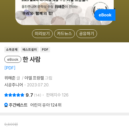
미리보기
카드뉴스
공유하기
소득공제
베스트셀러
PDF
한 사람
eBook
PDF
위해준
글
야엘 프랑켈
그림
시공주니어
2023.07.20.
9.7
판매지수
126
14
주간베스트
어린이 유아
124위
9,800
원