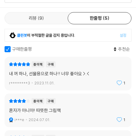
야엘 프랑켈 작가의 그림은 글에 드러나지 않은 구체적인 서사를 부여해
글과는 또 다른 이야기를 만들어 낸다. 각기 다른 역할을 하는 여러 등장인
리뷰
9
한줄평
5
물과 더불어 돌멩이와 나무, 애벌레와 공 등의 상징적인 장치로 독자들이
자신만의 이야기를 새롭게 만들고 풍부하게 해석할 여지를 준다. 2022년
볼로냐 라가치 논픽션 부문 아너상에 이어 2023년 볼로냐 라가치 픽션 부
클린봇
이 부적절한 글을 감지 중입니다.
설정
문 대상을 수상한 야엘 프랑켈 작가는 작품마다 새로운 시도를 꾀한다. 그
간에는 간결한 선과 제한된 색을 주로 사용했다면, 이번 작품에서는 채도
구매한줄평
추천순
가 낮은 색조과 원형의 이미지를 이용해 이야기를 꾸린다. 채도가 낮은 흐
린 색은 누구라도 한 사람이 될 수 있다는 입체성을, 원형의 이미지는 마치
종이책
구매
무한히 확장되고 이어지는 한 사람들의 연대의식과 연결감, 조화로운 관계
내 꺼 하나, 선물용으로 하나!! 너무 좋아요 >.<
를 말하는 듯하다.
r********3
2023.11.01.
1
다정한 연대와 단단한 연결이 만드는 작지만 큰 변화
종이책
구매
세계적인 단절의 시기, 그로 인한 혐오와 배제를 겪으면서, 우리는 한 사
혼자가 아니야! 따뜻한 그림책
람, 한 사람의 개성과 존재감도 중하지만 그것이 빛을 발하기 위해서는 한
i***e
2024.07.01.
1
사람, 한 사람의 연결감과 연대 의식이 더 중요함을 깨달았다. 우리는 모두
한 사람이 될 수 있고, 그때 비로소 연대의 시너지가 발할 것이다. 당장은
미미해 보이는 한 사람의 힘이 모이면 큰 변화가 될 수 있다는 것을 『한 사