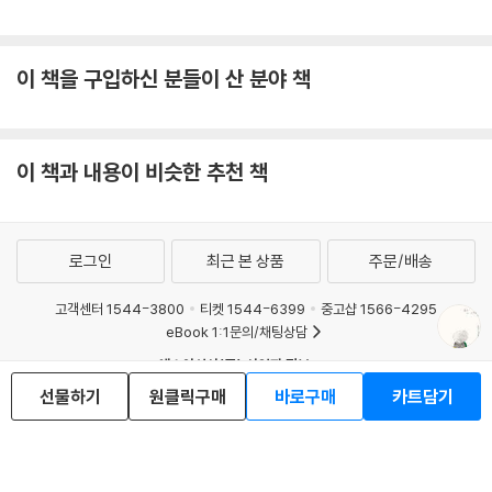
이 책을 구입하신 분들이 산 분야 책
이 책과 내용이 비슷한 추천 책
로그인
최근 본 상품
주문/배송
고객센터 1544-3800
티켓 1544-6399
중고샵 1566-4295
eBook 1:1문의/채팅상담
예스이십사(주) 사업자 정보
선물하기
원클릭구매
바로구매
카트담기
이용약관
개인정보처리방침
청소년보호정책
PC버전
회사소개
거래처관계자께
도서홍보
광고
Copyright © YES24 Corp. All Rights Reserved.
MATOM5