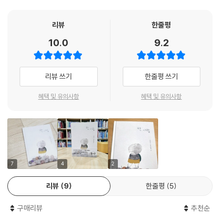
생하는 그림책이 그렇다. 문자 언어와 시각 언어는 형태도 기능도 다르지
만, 그림책이라는 매체에서는 독자들에게 한 목소리를 들려준다. 이 책『한
리뷰
한줄평
사람』의 글을 쓴 위해준 작가와 그림을 그린 야엘 프랑켈 작가도 그렇다.
10.0
9.2
둘은 공교롭게도 서로의 대척점인 한국과 아르헨티나에 각각 산다. 공간도
시간대도 언어도 문화도 다른 두 작가이지만 한 마음으로 이야기를 건넨
다. 하는 일도 다르고, 사는 곳도 다른 두 작가가 전하는 이야기 역시 둘이
리뷰 쓰기
한줄평 쓰기
만나 하나가 되는 이야기다. 외로운 사람 곁에 다정한 사람이, 힘든 사람 곁
에 힘 센 사람이, 나와 다른 처지에 놓인 사람 곁에 내가 가서 선다면, 우리
혜택 및 유의사항
혜택 및 유의사항
는 모두 온전하고 충만한 한 사람으로 설 수 있다는 메시지를 전한다.
누구나 ‘한 사람’이 될 수 있다고 말하는 용기의 언어
위해준 작가의 글은 오늘의 어린이가 무엇을 가슴에 품었을 때 용기를 낼
수 있는지 정답을 보여준다. 글은 “한 사람이 되지 않을 거야.”라는 두려움
7
4
2
을 버리고 “내가 그 곁의 한 사람이 될 거야.”라고 다가서게 하는 힘을 가졌
리뷰
9
한줄평
5
다. 야엘 프랑켈의 그림은 어떤 것이 용감한 그 한 사람의 모습인지 알려준
다. 그것은 잠깐 뒤돌아보는 웃음이기도 하고 책을 건네주는 손이기도 하
구매리뷰
추천순
고 도르르 굴러오는 공이기도 하며 함께 애벌레를 바라보는 눈길이기도 하