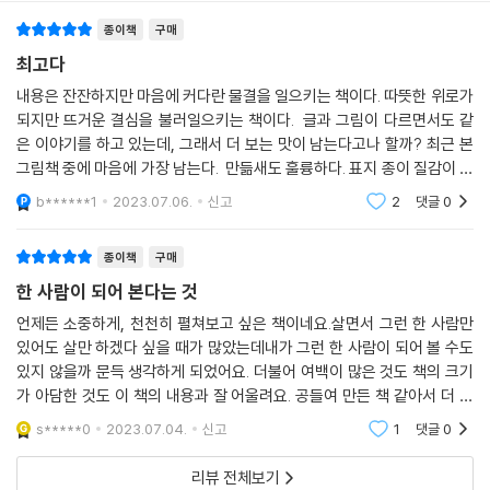
다.
종이책
구매
_김지은(아동문학평론가, 서울예대 교수)
최고다
시처럼 말맛이 살아있는 문장을 소리 내어 읽어보길 바란다. 누구나 ‘한 사
내용은 잔잔하지만 마음에 커다란 물결을 일으키는 책이다. 따뜻한 위로가
람’이 될 수 있다고 말하는 우정의 시를 읊다 보면 어느새 우리는 서로의 애
되지만 뜨거운 결심을 불러일으키는 책이다. 글과 그림이 다르면서도 같
틋한 친구가 되어 있을 테니까.
은 이야기를 하고 있는데, 그래서 더 보는 맛이 남는다고나 할까? 최근 본
_유지현(어린이청소년문학서점 '책방 사춘기' 대표)
그림책 중에 마음에 가장 남는다. 만듦새도 훌륭하다. 표지 종이 질감이 직
접적으로 느껴져서 책은 이런 맛에 사지, 이런 느낌에 집어들지 싶다.
b******1
2023.07.06.
신고
2
댓글
0
한 편의 시 같은 글에는 ‘한 사람’이라는 단어가 반복적으로 등장한다. 한
사람은 누군가를 따돌리거나 차별하는 사람일 수도, 차별적 상황에 놓인
종이책
구매
사람일 수도, 그를 외면하는 사람일 수도, 그 사람에게 손을 내미는 사람일
한 사람이 되어 본다는 것
수도 있다. 위해준 작가는 ‘한 사람’이라는 단어에 입체성을 부여함으로써
누구나 ‘한 사람’이 될 수 있다는 가능성을 이야기한다. ‘배제’라는 개인적
언제든 소중하게, 천천히 펼쳐보고 싶은 책이네요.살면서 그런 한 사람만
있어도 살만 하겠다 싶을 때가 많았는데내가 그런 한 사람이 되어 볼 수도
이고도 사회적인 문제를 독자가 다면적으로 바라볼 수 있도록 했으며, 자
있지 않을까 문득 생각하게 되었어요. 더불어 여백이 많은 것도 책의 크기
신도 역시 ‘한 사람’임을 깨닫고 진정한 ‘연대’란 무엇일까를 생각게 한다.
가 아담한 것도 이 책의 내용과 잘 어울려요. 공들여 만든 책 같아서 더 잘
제 12회 웅진주니어 문학상으로 등단한 위해준 작가는 장편 동화『모두가
간직하게 될 것 같네요. 아이에게도 어른에게도 꼭 필요한 것에 대한 짧은
원하는 아이』에서 보여줬듯이, 이번 작품에서도 어린이, 나아가 인간의 올
s*****0
2023.07.04.
신고
1
댓글
0
이야기라서
곧은 마음에 대한 믿음과 용기에 대해 말한다.
리뷰 전체보기