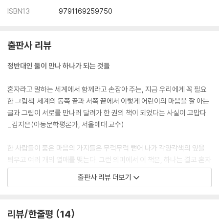
ISBN13
9791169259750
출판사 리뷰
정반대인 둘이 만나 하나가 되는 것들
혼자라고 말하는 세계에서 함께라고 손잡아 주는, 지금 우리에게 꼭 필요
한 그림책. 세계의 동쪽 끝과 서쪽 끝에서 이렇게 어린이의 마음을 잘 아는
글과 그림이 서로를 만나러 달려가 한 권의 책이 되었다는 사실이 고맙다.
_김지은(아동문학평론가, 서울예대 교수)
한 사람들이 품은 마음의 가지들은 무럭무럭 뻗어 나가 각양각색의 잎을
틔우고 여러 개의 열매를 맺는다. 그런 의미에서 이 책은, 하나는 결코 혼자
가 아니라는 새로운 가능성을 이야기한다. 조금씩 달라지면 좀 더 나은 세
출판사 리뷰 더보기
계가 되리라는 기대와 희망을 전한다. _유지현(어린이청소년문학서점 '책
방 사춘기' 대표)
리뷰/한줄평
14
정반대인 것 같지만 만나면 하나가 되는 것들이 있다. 글과 그림이 만나 탄