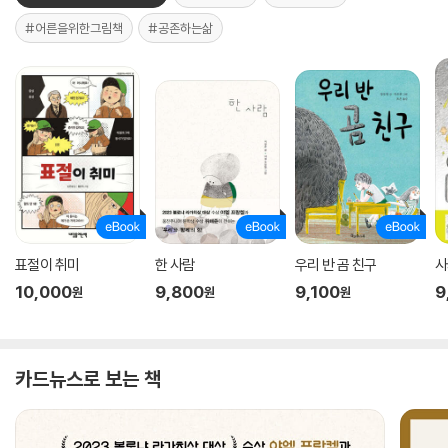
#어른을위한그림책
#공존하는삶
표절이 취미
한 사람
우리 반 곰 친구
사
10,000
9,800
9,100
9
원
원
원
카드뉴스로 보는 책