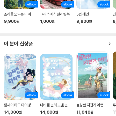
소리를 모으는 아이
크리스마스 컬러링북
5번 레인
긴
9,900
1,000
9,800
8
원
원
원
이 분야 신상품
휠체어 타고 다이빙
나비를 날려 보낸 날
불량한 자전거 여행
푸
14,000
14,000
11,040
1
원
원
원