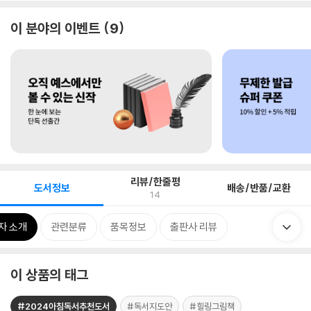
이 분야의 이벤트
9
리뷰/한줄평
도서정보
배송/반품/교환
14
자 소개
관련분류
품목정보
출판사 리뷰
이 상품의 태그
#2024아침독서추천도서
#독서지도안
#힐링그림책