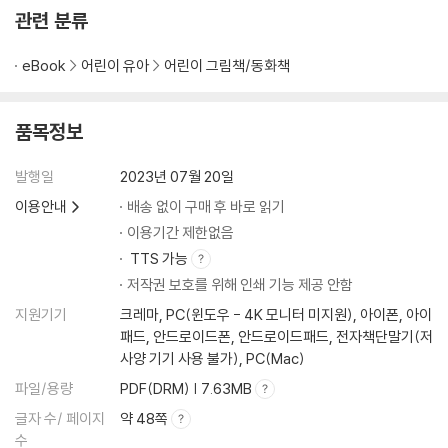
관련 분류
eBook
어린이 유아
어린이 그림책/동화책
품목정보
발행일
2023년 07월 20일
이용안내
배송 없이 구매 후 바로 읽기
이용기간 제한없음
TTS 가능
저작권 보호를 위해 인쇄 기능 제공 안함
지원기기
크레마, PC(윈도우 - 4K 모니터 미지원), 아이폰, 아이
패드, 안드로이드폰, 안드로이드패드, 전자책단말기(저
사양 기기 사용 불가), PC(Mac)
파일/용량
PDF(DRM) | 7.63MB
글자 수/ 페이지
약 48쪽
수