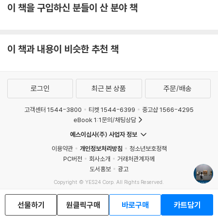
이 책을 구입하신 분들이 산 분야 책
묻힌 묘지, 걷는 사람만이 제대로 감상할 수 있는 야외 예술품들, 오르세·
루브르·오랑주리·로댕 미술관에서 꼭 봐야 할 작품들까지, 책에 실린 사진
과 그림은 파리지앵인 저자가 파리의 구석구석을 걸으며 직접 찍은 기록의
산물들이다. 파리만 보기 아쉽다면 RER선을 타고 ‘인상파의 길’이나 세잔
이 책과 내용이 비슷한 추천 책
과 고흐의 마을 ‘오베르쉬르와즈’, 17세기 프랑스를 느낄 수 있는 베르사유
궁, 1300년 동안 계속되는 순례자들의 성지 ‘몽생미셸’로 떠나는 짧은 여
행도 좋다.
로그인
최근 본 상품
주문/배송
『나는 왜 파리를 사랑하는가』는 여행 가이드북에서 한 걸음 나아가 좀 더
고객센터 1544-3800
티켓 1544-6399
중고샵 1566-4295
깊이 파리의 모든 곳에 스며 있는 예술의 힘을 다시 한번 느끼고 싶은 독자
eBook 1:1문의/채팅상담
를 위한 책이다. 작품 해설을 듣는 것처럼 책 속 이야기를 따라가 보자. 저
예스이십사(주) 사업자 정보
자가 선택한 특별한 예술 작품들은 힘든 세상을 살아가는 우리에게 따뜻한
이용약관
개인정보처리방침
청소년보호정책
위로가 되어줄 것이다.
PC버전
회사소개
거래처관계자께
도서홍보
광고
Copyright © YES24 Corp. All Rights Reserved.
MATOM10
선물하기
원클릭구매
바로구매
카트담기