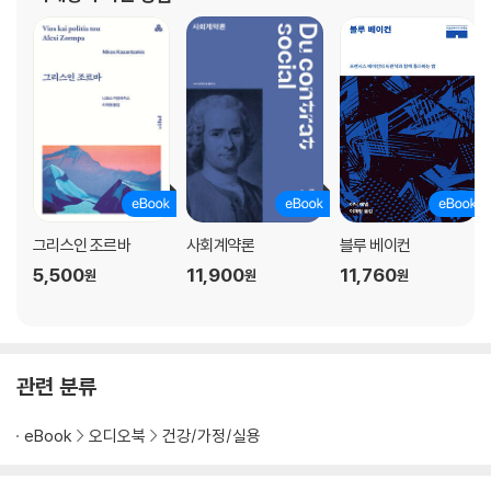
힘든 여행 끝에 루브르에 안착한 〈모나리자〉
깊은 잠에서 깨어나다
밝고 흥겨운 그림에 감춰진 상징들
카르파치오의 유래가 된 그림
나폴레옹, 새로운 제국의 탄생을 그림으로
역사의 현장을 그린 작품들
역사와 종교 속 들라크루아의 작품들
프랑스에 있는 가장 오래된 개인 초상화
17세기 고전주의 회화를 대표하는 니콜라 푸생
그리스인 조르바
사회계약론
블루 베이컨
성경 속 인간의 모습을 그리다
5,500
11,900
11,760
원
원
원
그림 속 프랑스 절대군주제의 상징들
개인의 자유와 인간존재의 감정을 표현하기 시작하다
여러 왕과 왕비를 거친 세계에서 가장 아름다운 다이아몬드
완전하지 않아 더더욱 신비로운
관련 분류
위대한 신을 숭배한 기원전 작품들
한 개의 돌로 만든 가장 큰 스핑크스상
eBook
오디오북
건강/가정/실용
빅토르 위고 ― 『레미제라블』의 현장을 찾아서