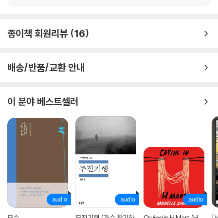
그 여정에 반드시 함께해야 할 책 『나는 왜 파리를 사랑하는가』가 출간되
추천의 글
었다. 저자 이재형은 30년 가까이 프랑스에서 살면서 150권이 넘는 프랑
스 작품을 번역한 불문학자다. 프랑스 문화에 대한 저자의 해박한 지식과
종이책 회원리뷰
16
해석이 독서의 즐거움을 배가하는 특별한 책이다.
책에 소개된 파리 구석구석을 찾아가며
배송/반품/교환 안내
예술을 가장 가까이에서 즐기는 방법
-로트렉과 르누아르, 드가, 모네, 졸라, 고흐가 드나들었던 몽마르트르의
이 분야 베스트셀러
‘본 프랑케트’ 식당 테라스에서 식사하기
- 비 오는 날이면 활기찬 도로 뒤편에 은밀하게 숨어 있는 아케이드에서 산
책하며 오래된 서점과 장난감 가게에서 쇼핑하는 소소한 즐거움을 느껴보
기
- 오르세 미술관에서 밀레와 쥘 브르통이 그린 〈이삭 줍는 여인들〉, 마네와
모네의 〈풀밭 위의 식사〉처럼 같은 제목 다른 느낌의 작품 비교해 보기
- 루브르 미술관에서 〈가나의 혼인 잔치〉에 등장하는 인물을 책에 소개된
내용을 따라가며 그림 속 상징을 찾아보기
- 오랑주리 미술관 〈수련〉 연작 앞 의자에 앉아 모네가 전하는 평화로운 시
간과 공간에 잠시 빠져 보기
모순
무진기행 (가수 장기하
Crying in H Mart (H
[