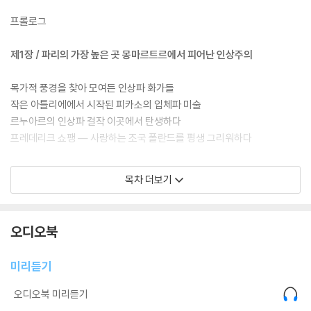
프롤로그
제1장 / 파리의 가장 높은 곳 몽마르트르에서 피어난 인상주의
목가적 풍경을 찾아 모여든 인상파 화가들
작은 아틀리에에서 시작된 피카소의 입체파 미술
르누아르의 인상파 걸작 이곳에서 탄생하다
프레데리크 쇼팽 ― 사랑하는 조국 폴란드를 평생 그리워하다
제2장 / 걷는 사람만이 온전히 감상할 수 있는 야외 예술 작품들
목차 더보기
파리 최고의 숨겨진 산책 장소 아케이드
‘파스타 스타일’이라고 불린 아르누보 작품들
오디오북
이 여성은 무슨 생각을 하고 있을까?
왜 ‘제4의 사과’일까?
미리듣기
피카소가 사랑한 연인 도라 마르
상처 난 마음이 치유되기를
오디오북 미리듣기
어니스트 헤밍웨이 ― ‘셰익스피어 앤 컴퍼니’ 서점의 문을 열고 들어가다