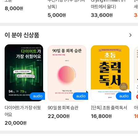
- 로댕 미술관에서 단테의 『신곡』을 소재로 만든 〈지옥문〉에 등장하는 인
낭독)
마트에서 울다)
새
8,000
원
물 하나하나를 찾아보기
5,000
33,600
3
원
원
- 페르라세즈 묘지 쇼팽의 무덤을 가게 되면 조성진이 연주한 「피아노 협
주곡 1번」 들어보기
- RER선을 타고 가는 ‘인상파의 길’에서 르누아르가 그림을 그린 현장을
이 분야 신상품
따라 걸어보기
놓치지 말아야 할 장소와 예술 작품들, 숨겨진 이야기
파리를 사랑하는 모든 이를 위한 책
“파리에 사는 건 결코 쉬운 일이 아니다. 무엇보다도 집값이나 집세 등을
비롯한 생활비가 말도 안 되게 비싸고, 공기가 그렇게 맑지도 않다. 게다가
날씨도 그다지 안 좋고 교통도 불편하며 어떤 동네는 지저분하고 위험하기
까지 하다. 하지만 나는 1996년 프랑스로 건너와 오랫동안 파리에 살고 있
으며 앞으로도 떠날 생각이 없다. 나는 왜 이렇게 파리를 사랑하게 된 것일
다이어트가 가장 쉬웠
90일 몸 회복 습관
[단독] 초등 출력 독서
아
까? 그것은 바로 ‘예술의 힘’이다. 나는 예술이 인간을 행복하게 만드는 힘
어요
22,000
16,800
1
원
원
을 가졌다고 믿는다.”
20,000
원
인상주의가 탄생한 몽마르트르부터 파리에서 영원히 숨 쉬는 예술가들이