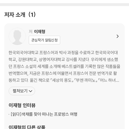
제3장 / 빛이 색채가 되고 주인공이 되다 오르세 미술관 속으로
저자 소개
1
밀레와 쥘 브르통이 그린 〈이삭 줍는 여인들〉
저
이재형
19세기 노동자의 삶을 표현한 그림들
프랑스 사실주의 회화를 대표하다
관심작가 알림신청
인상주의의 탄생
마네가 부러웠던 모네의 〈풀밭 위의 식사〉
한국외국어대학교 프랑스어과 박사 과정을 수료하고 한국외국어대
내가 화가가 된 건 꽃을 그리기 위해서였는지 모른다
학교, 강원대학교, 상명여자대학교 강사를 지냈다. 우리에게 생소했
현실과 그 현실이 반영되는 ‘물이라는 거울
던 프랑스 소설의 세계를 소개해 베스트셀러를 기록한 많은 작품들을
‘빛’을 주인공으로 그리다
번역했으며, 지금은 프랑스에 머물면서 프랑스어 전문 번역가로 활
오르세 미술관에서만 볼 수 있는 팡탱-라투르의 그림
동하고 있다. 옮긴 책으로 『세상의 용도』 『부엔 까미노』 『어느 하녀의
나는 사과로 파리 사람들을 놀라게 하고 싶다
일기』 『걷기, 두 발로 사유하는 철학』 『꾸뻬 씨의 시간 여행』 『꾸뻬 씨
펼쳐보기
과학과 예술의 결합으로 탄생한 신인상주의
의 사랑 여행』 『마르셀의 여름 1, 2』 『사막의 정원사 무싸』 『카트린 드
인상주의를 버리고 퐁타벤 화파를 이끈 고갱
메디치』 『장미와 에델바이스』 『이중설계』 『시티 오브 조이』 『조르주
이재형
인터뷰
19세기 인상주의와 20세기 표현주의를 잇는 고흐의 〈노란 방〉
바타유의 눈 이야기』 『레이스 뜨는
[읽다]
색채를 찾아 떠나는 프로방스 여행
제4장 / 역사 속 이야기가 예술로 승화되다 루브르 미술관 속으로
이재형
의 다른 상품