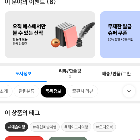
이 분야의 이벤트
8
리뷰/한줄평
도서정보
배송/반품/교환
0
 소개
관련분류
품목정보
출판사 리뷰
이 상품의 태그
#예술여행
#유럽미술여행
#해외도시여행
#오디오북