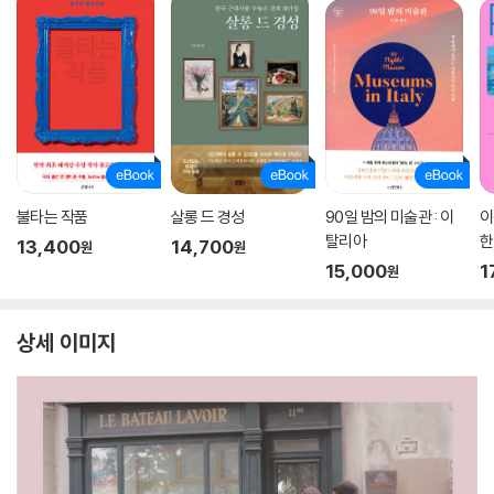
불타는 작품
살롱 드 경성
90일 밤의 미술관 : 이
이
탈리아
한
13,400
14,700
원
원
15,000
1
원
상세 이미지