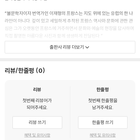
[1300년 동안 계속되는 순례자들의 성지, 몽생미셸]
“불문학자이자 번역가인 이재형의 프랑스는 지도 위에 있는 유럽의 한 나
라만이 아니다. 깊이 있고 세밀하게 추적된 프랑스 역사와 문화에 관한 관
[17-18세기 프랑스 절대왕권의 산실 속으로, 베르사유궁]
심은 그가 오랫동안 프랑스에 거주하면서 문화와 예술의 현장을 답사하며
오직 루이 14세를 위해 지어진 위대한 건축물
직접 촬영한 아름다운 사진과 함께 생생하게 전달된다.”
형식에 틀어박힌 궁정 생활을 싫어했던 왕과 왕비
출판사 리뷰 더보기
행성의 이름을 딴 왕의 방들
배우 김수로 추천!
베르사유궁을 대표하는 장소를 왜 거울로 장식했을까?
온종일 꽃향기가 가득했던 그랑 트리아농궁
“배우인 나는 파리의 공동묘지에 묻혀 있는 이브 몽탕과 시몬 시뇨레, 「시
리뷰/한줄평
0
마리-앙투아네트의 내밀한 공간 프티 트리아농궁
네마 천국」의 필리프 누아레, 영화인 부부인 자크 드미와 아네스 바르다,
마리-앙투아네트의 마지막 안식처
프랑수아 트뤼포와 잔 모로 같은 배우의 이야기를 흥미롭게 읽었다.”
리뷰
한줄평
[파리에서 RER선을 타고 떠나는 인상파의 길]
파리는 ‘2021년 세계에서 가장 여행하고 싶은 도시 1위’로 선정(유로모니
첫번째 리뷰어가
첫번째 한줄평을
르누아르의 작품 속 장소들
터 리서치)될 정도로 매력 넘치는 도시다. 파리의 무엇이 이렇게 사람들의
되어주세요.
남겨주세요.
마음을 잡아끄는 것일까? 바로 영원불멸한 예술을 삶 속에서 가장 가까이
[세잔과 고흐의 마을 오베르쉬르와즈]
느낄 수 있는 도시이기 때문이 아닐까. 파리에서 예술은 현실과 유리된 상
리뷰 쓰기
한줄평 쓰기
세잔 최초의 인상파 작품
류층의 장식품이 아닌, 모든 사람이 접근할 수 있는 삶의 일부다. 힘들 때
고흐의 마지막을 함께한 사람들
예술 작품을 보며 위로받고 용기를 얻는다. 파리 여행을 계획하고 있다면,
혜택 및 유의사항
혜택 및 유의사항