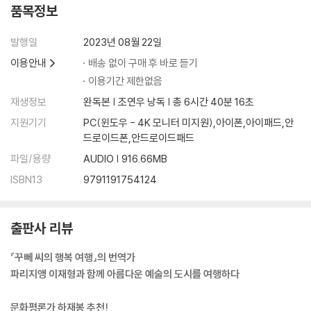
제5장 / 조금 더 사적인 공간으로
품목정보
[모네의 평화로운 명상 속으로, 오랑주리 미술관]
발행일
2023년 08월 22일
희망과 평화의 메시지가 담긴 〈수련〉 연작
이용안내
배송 없이 구매 후 바로 듣기
가장 화려한 유럽의 회화, 장 발테르-폴 귀욤 컬렉션
이용기간 제한없음
날 것의 아름다움을 표현한 카임 수틴
재생정보
완독본 | 조연우 낭독 | 총 6시간 40분 16초
소박파 앙리 루소
지원기기
PC(윈도우 - 4K 모니터 미지원),아이폰,아이패드,안
[인간의 모든 감정 속으로, 로댕 미술관]
드로이드폰,안드로이드패드
단테의 『신곡』 지옥 편을 소재로 로댕이 평생을 바친 작품
파일/용량
AUDIO | 916.66MB
진정한 예술가로 독립한 카미유 클로델의 작품
ISBN13
9791191754124
로댕이 수집한 회화작품들
[파리에서 영원히 숨 쉬는 예술가들, 공동묘지]
출판사 리뷰
페르라세즈 묘지
몽파르나스 묘지
『꾸뻬 씨의 행복 여행』의 번역가
몽마르트르 묘지
파리지앵 이재형과 함께 아름다운 예술의 도시를 여행하다
제6장 / 파리만 보기 아쉬운 여행자를 위해
문화평론가 하재봉 추천!