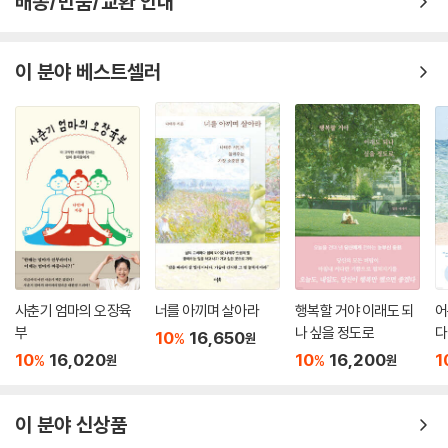
배송/반품/교환 안내
이 분야 베스트셀러
사춘기 엄마의 오장육
너를 아끼며 살아라
행복할 거야 이래도 되
어
부
나 싶을 정도로
다
10
16,650
%
원
10
16,020
10
16,200
1
%
%
원
원
이 분야 신상품