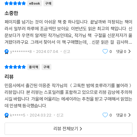
eBook
구매
소중한
페이지를 넘기는 것이 아쉬운 책 중 하나입니다. 끝날까봐 걱정되는 책이
라서 일부러 하루에 조금씩만 보아요. 이번년도 읽은 최고의 책입니다. 신
문보다가 우연히 알게된 작가님인데요, 작가님 책 구절을 신문저자가 옮
겨왔더라구요. 그래서 찾아서 이 책 구매했는데, ...신문 읽은 걸 감사하게
되는, 그런 책입니다. 시와 같은 에세이 입니다. 취향과 안목이 다르겠지
y********8
2024.07.04.
신고
0
댓글
0
만, 감히 추천
종이책
구매
리뷰
민음사에서 출간된 이응준 작가님의 ＜고독한 밤에 호루라기를 불어라＞
리뷰입니다. 본 리뷰는 스포일러를 포함하고 있으므로 리뷰 감상에 주의하
시길 바랍니다. 가을에 어울리는 에세이라는 추천을 받고 구매해서 읽었는
데 인생책 등극했습니다.
k*****5
2024.03.22.
신고
0
댓글
0
리뷰 전체보기