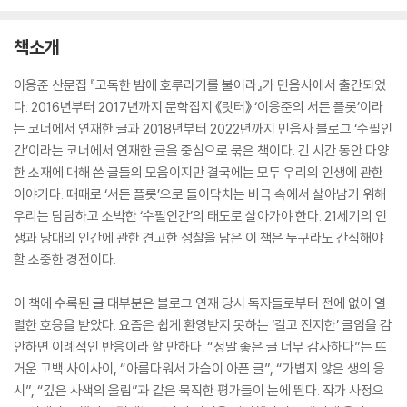
책소개
이응준 산문집 『고독한 밤에 호루라기를 불어라』가 민음사에서 출간되었
다. 2016년부터 2017년까지 문학잡지 《릿터》 ‘이응준의 서든 플롯’이라
는 코너에서 연재한 글과 2018년부터 2022년까지 민음사 블로그 ‘수필인
간’이라는 코너에서 연재한 글을 중심으로 묶은 책이다. 긴 시간 동안 다양
한 소재에 대해 쓴 글들의 모음이지만 결국에는 모두 우리의 인생에 관한
이야기다. 때때로 ‘서든 플롯’으로 들이닥치는 비극 속에서 살아남기 위해
우리는 담담하고 소박한 ‘수필인간’의 태도로 살아가야 한다. 21세기의 인
생과 당대의 인간에 관한 견고한 성찰을 담은 이 책은 누구라도 간직해야
할 소중한 경전이다.
이 책에 수록된 글 대부분은 블로그 연재 당시 독자들로부터 전에 없이 열
렬한 호응을 받았다. 요즘은 쉽게 환영받지 못하는 ‘길고 진지한’ 글임을 감
안하면 이례적인 반응이라 할 만하다. “정말 좋은 글 너무 감사하다”는 뜨
거운 고백 사이사이, “아름다워서 가슴이 아픈 글”, “가볍지 않은 생의 응
시”, “깊은 사색의 울림”과 같은 묵직한 평가들이 눈에 띈다. 작가 사정으