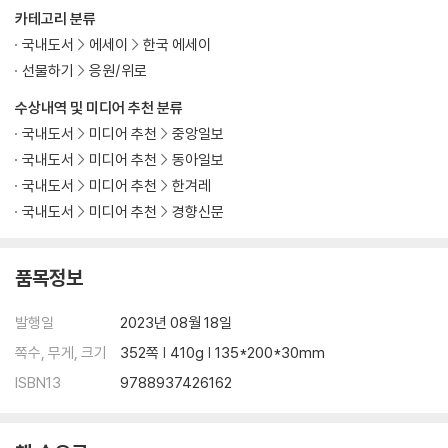
환란 중인 지구인들을 위한 유서 작성 교본 269
카테고리 분류
타투가 있는 그 사내는 왜 서쪽으로 갔는가? 287
국내도서
에세이
한국 에세이
선물하기
응원/위로
6부 성찰하는 괴물
수상내역 및 미디어 추천 분류
성찰하는 괴물 299
국내도서
미디어 추천
중앙일보
국가와 환멸과 나 307
국내도서
미디어 추천
동아일보
이 어두운 세계의 빛나는 작법 318
국내도서
미디어 추천
한겨레
비극에 대한 계몽 335
국내도서
미디어 추천
경향신문
인용문 출처 348
품목정보
발행일
2023년 08월 18일
쪽수, 무게, 크기
352쪽 | 410g | 135*200*30mm
ISBN13
9788937426162