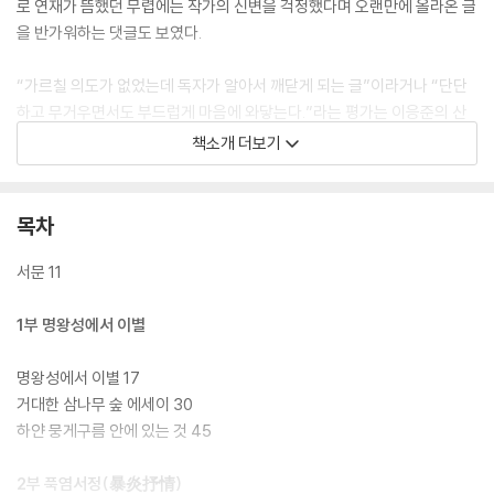
로 연재가 뜸했던 무렵에는 작가의 신변을 걱정했다며 오랜만에 올라온 글
을 반가워하는 댓글도 보였다.
“가르칠 의도가 없었는데 독자가 알아서 깨닫게 되는 글”이라거나 “단단
하고 무거우면서도 부드럽게 마음에 와닿는다.”라는 평가는 이응준의 산
문에 대한 가장 정확한 표현이다. 이토록 오랜 시간 동안 꾸준히 연재된 글
책소개 더보기
도 드물지만, 이토록 진지하게 작가를 응원하고 작가에게 고마워하는 반응
역시 드물다. “삶을 다시 생각하게 만드는 위대한 글”이라는 평가는, 그의
글이 올라오기를 기다리고 그의 글이 올라오면 반가워한 독자들이 직접 남
목차
긴 말이기에 더 진실하다.
서문 11
고독과 상처에 대한 진솔한 고백, 고백을 예술로 승화시키는 지적인 성찰,
너무 슬퍼지기 전에 튀어나와 분위기를 바꿔 주는 유머, 이 모든 과정을 가
1부 명왕성에서 이별
슴으로 읽게 하는 아름다운 문장, 거기 더해 글과 글 사이를 흐르는 하나의
선율이 수록된 모든 글을 완성된 노래로 만든다. 작가가 “천사의 사랑”이
명왕성에서 이별 17
라고 부르는 강아지 토토와 함께한 삶이 그것이다. 토토는 보슬보슬한 갈
거대한 삼나무 숲 에세이 30
색 털과 흰색 털로 뒤덮인, 갈색 눈동자를 가진 사랑스러운 시추다. 어쩌면
하얀 뭉게구름 안에 있는 것 45
이 책은, 토토와의 이별에서부터 시작된 것인지도 모른다.
2부 푹염서정(暴炎抒情)