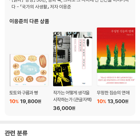
다 - 『국가의 사생활』 저자 이응준
4부 무장시론(武裝詩論)
이응준
의 다른 상품
무장시론(武裝詩論) 179
전사(戰士)로서의 작가, 작가로서의 전사 182
소행성에서의 글쓰기 187
사라지지 않을 권리 193
전갈자리 전문(電文) 202
시간여행자의 혁명적 산문 207
고전주의 작가의 전위소설 211
5부 나와 바오밥나무와 하나님과
토토와 구름과 빵
작가는 어떻게 생각을
무정한 짐승의 연애
시작하는가 (큰글자책)
10
19,800
10
13,500
%
%
원
원
나와 바오밥나무와 하나님과 225
36,000
원
노래의 바람을 타고 검은 별에서 멀리 233
잘못된 세계를 가로지르는 아름다운 밤길 239
사랑으로서의 질병이여, 사막과 별들의 바다여 250
관련 분류
장미와 장미, 그리고 장미를 위하여 257