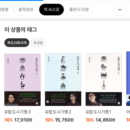
련분류
품목정보
책 속으로
출판사 리뷰
이 상품의 태그
#도시와사색
#성찰
유럽 도시 기행 3
유럽 도시 기행 2
유럽 도시 기행 1
아
10
17,010
10
15,750
10
14,850
1
%
%
%
원
원
원