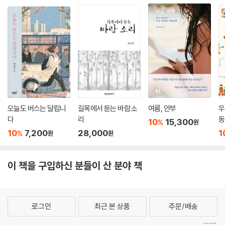
오늘도 버스는 달립니
길목에서 듣는 바람 소
여름, 안부
우
다
리
동
10
15,300
%
원
10
7,200
28,000
1
%
원
원
이 책을 구입하신 분들이 산 분야 책
로그인
최근 본 상품
주문/배송