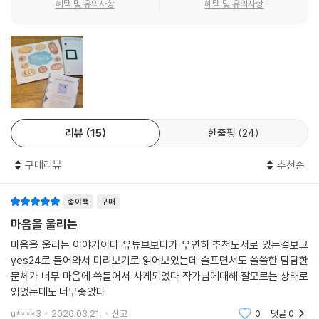
혜택 및 유의사항
혜택 및 유의사항
을 이미 거의 다 빼 먹은 이가 있을 것이고, 아직 한두 개도 빼 먹지 않은 이
향을 가리켜 보인다. 작가는 인생을 가리켜 사실 그것은 시나 소설이 아니
가 있다고 할 적에, 나는 당신과 내가 후자이면서도 이만큼 잘 버티고 있으
라고 말한다. 인생은 시처럼 비장하거나 아름답지도 않고 소설처럼 풍성하
며 그럼에도 불구하고 이룬 것들이 적잖은 자이기를 바란다. 우리에게는
고 구조적이지도 않기 때문이다. 그가 말하는 인생은 차라리 순간순간 한
아직 좋은 일들이 본격적으로 시작도 되지 아니하였으나, 웬걸 크게 나쁘
편의 수필에 더 가깝다. 자기만의 ‘수공업’을 무기 삼아 주어진 삶을 꾸준히
지는 않다. 그리고 훗날 우리는 전자의 쓸쓸함을 목도하는 동시에 우리가
견디어 내는 수필의 자세로 생의 “작은 신비”를 일구어 가야 한다는 것. 그
후자에 속하였기에 곶감 같은 것들의 유무와는 아무 상관없이 멋진 인생을
렇게 도달한 삶이란 결코 번뇌가 없는 삶이 아니다. 번뇌의 질이 높아진 삶
살았다는 것에 감사하게 될 것이다. 우리가 맨 처음 상상했던 그것은 사랑
이다.
그 자체이기도 했던 것이다. 희망은 쓸쓸해서 귀하다.”
리뷰
15
한줄평
24
--- p.99
■ 비극을 공부하는 힘
구매리뷰
추천순
그럼에도 슬픔은 오고 만다. 그러나 흔한 착각과 달리, 우리는 슬퍼서 불행
종이책
구매
한 것이 아니라 슬픔을 모를 때 불행하다. 세상은 우리가 이해할 수 없는 일
들이 벌어지는 불친절한 무대다. 극악무도한 테러로 삶과 죽음이 자리를
마음을 울리는
바꾸고, 쉽사리 빠져나올 수 없는 슬픔에 파묻히는 걸 막을 수도 없다. 비극
마음을 울리는 이야기이다 유튜브보다가 우연히 추천도서로 있는걸보고
앞에서 인간이 할 수 있는 일은 무에 가깝다. 그러나 우리는 우리에게 주어
yes24로 들어와서 미리보기로 읽어보았는데 슬프면서도 쓸쓸한 담담한
진 비극을 공부함으로써 비극에 대해 계몽될 수 있다. 문학, 철학, 정치, 역
문체가 너무 마음에 쏙들어서 사게되었다 작가님에대해 잘모르는 상태로
사, 종교를 망라하며 세상을 해석하고 자신을 관통하는 글들은 희망과 절
읽었는데도 너무좋았다
망이라는 문학적인 주제에 관한 가장 과학적인 글이다.
u****3
2026.03.21.
신고
0
댓글
0