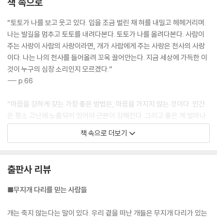
책 속으로
“토토가 나를 보고 웃고 있다. 입을 조금 벌린 채 혀를 내밀고 헤헤거리며.
나는 발길을 멈추고 토토를 내려다본다. 토토가 나를 올려다본다. 사람이
주는 사랑이 사람의 사랑이라면, 개가 사람에게 주는 사랑은 천사의 사랑
이다. 나는 나의 천사를 들어올려 꼬옥 끌어안는다. 지금 세상에 가득한 이
것이 누구의 심장 소리인지 모르겠다.”
--- p.66
“마음을 강하게 갖는 가장 좋은 방법은, 마음을 가지지 않는 것이다. 인간
은 평소 고난에 노출되어 있어야 근본이 강해진다. 그리고 좋은 게 얼마나
좋은 건지 알게 된다. 인간은 ‘하는 것’으로 혁명을 이루지만, ‘안 하는 것’으
책 속으로 더보기
로 구원받는다.”
--- p.70
출판사 리뷰
“죽음은 삶보다 위대하지 않다. 죽음을 위대하게 하는 것은 그의 삶이다.
죽어서도 살아 있는 사람들이 있다. 그러나 이런 것들보다 천만 배 더 중요
■무지개 다리를 믿는 사람들
한 사실이 있다. 사람은 살아서나 죽어서나 위대할 필요가 없다.”
--- p.80
개는 죽지 않는다는 말이 있다. 우리 곁을 떠난 개들은 무지개 다리가 있는