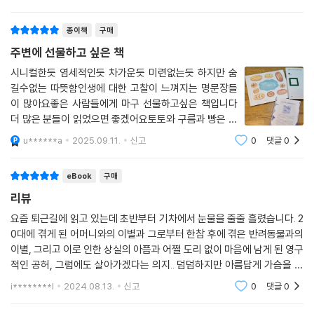
■ 고독한 밤과 호루라기
종이책
구매
주변에 선물하고 싶은 책
4부에 수록된 글은 작가 노트 형식의 글이다. 자신의 문학론인 동시에 현
대문학을 탄생시킨 현대성에 대한 치열한 고민이 담겨 있다. 이때의 현대
시니컬한듯 염세적인듯 차가운듯 미련없는듯 하지만 숨
길수없는 따뜻함인생에 대한 고찰이 느껴지는 명문장들
성은 문학과 시대에만 국한되지 않는다. 한겨울 혹한의 깊은 밤길을 혼자
이 많아요좋은 사람들에게 마구 선물하고싶은 책입니다
걷다가 불현듯 가슴이 미칠 것처럼 답답해 작은 호루라기라도 있으면 죽을
더 많은 분들이 읽었으면 좋겠어요토토와 구름과 빵은 호
힘을 다해 불어 버리고 싶은 충동이야말로 우리 내면의 고독에 대한 가장
루라기 중 첫 챕터만 수록된 그림책입니다 참고하시길 바
사실적인 이미지가 아닐까. 그 밤, 그 답답함, 그 고독의 한가운데에서 신에
u******a
2025.09.11.
신고
0
댓글
0
래요저는 팬심으로 구매했습니다
게 보내는 조난신호처럼 쓴 글들이 이제 우리의 밤, 우리의 답답함, 우리의
고독을 도와주려 한다. 우리의 밤바다를 비춰 주는 등대 불빛이 되려 한다.
eBook
구매
리뷰
요즘 퇴근길에 읽고 있는데 초반부터 기차에서 눈물을 줄줄 흘렸습니다. 2
0대에 겪게 된 어머니와의 이별과 그로부터 한참 후에 겪은 반려동물과의
이별, 그리고 이로 인한 상실의 아픔과 어쩔 도리 없이 마음에 남게 된 영구
적인 공허, 그럼에도 살아가겠다는 의지.. 덤덤하지만 아름답게 가슴을 후
벼파는 문장들이 줄줄이 이어져 눈물을 흘리며 형광펜을 칠했습니다. 그러
i********l
2024.08.13.
신고
0
댓글
0
다가 기차에서