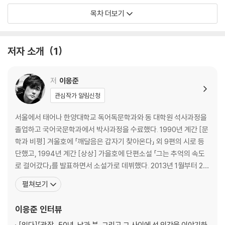
목차 더보기
폭염서정(暴炎抒情) 69
죽음에 관한 소견 74
수필인간(隨筆人間) 81
저자 소개
1
세상을 싫어하는 사람의 행복 86
꽃나무의 일 92
고독한 밤에 호루라기를 불어라 96
저
이응준
고독의 고백 101
관심작가 알림신청
괴로운 자의 행복 106
서울에서 태어나 한양대학교 독어독문학과와 동 대학원 석사과정을
3부 너는 어디에 있었느냐?
졸업하고 국어국문학과에서 박사과정을 수료했다. 1990년 계간 [문
학과 비평] 겨울호에 「깨달음은 갑자기 찾아온다」 외 9편의 시로 등
너는 어디에 있었느냐? 115
단했고, 1994년 계간 [상상] 가을호에 단편소설 「그는 추억의 속도
영혼을 일깨워 주는 식물 세 가지 122
로 걸어갔다」를 발표하면서 소설가로 데뷔했다. 2013년 1월부터 20
상처의 힘 129
15년 1월까지 [중앙선데이]에 21편의 칼럼을 연재하면서 정치·사회·
펼쳐보기
‘겸손’에 대한 철학적, 혹은 신학적 논고 138
문화 비평을 시작했다. 시집 『나무들이 그 숲을 거부했다』 『낙타와의
고래 배 속에서 등불을 켜고 145
장거리 경주』 『애인』 『목화, 어두운 마음의 깊이』, 소설집 『달의 뒤편
이응준
인터뷰
사막을 건너는 법 156
으로 가는 자전거 여행』 『내 여자친
내 왼편 어깨 위에 앉아 있는 오렌지색 카나리아의 노랫소리 161
[읽다]
『광장』 50년, 남과 북, 그리고 그 사이에 선 인간을 이야기하