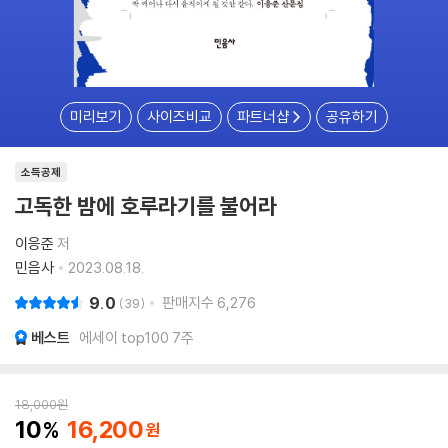
미리보기
사이즈비교
파트너샵
공유하기
소득공제
고독한 밤에 호루라기를 불어라
이응준
저
민음사
2023.08.18.
9.0
판매지수
6,276
39
베스트
에세이 top100 7주
18,000
원
10
16,200