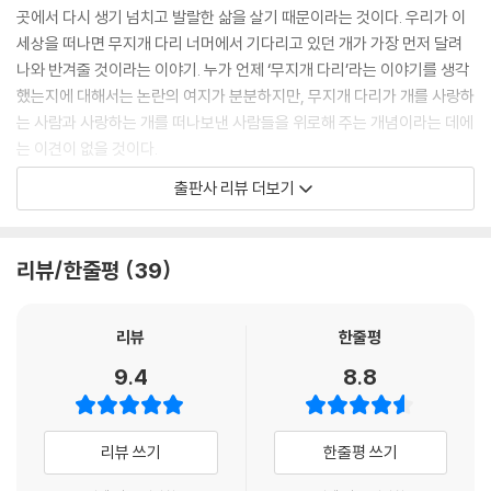
곳에서 다시 생기 넘치고 발랄한 삶을 살기 때문이라는 것이다. 우리가 이
“보잘것없어 보이는 일을 목숨처럼 여기며 살아간다는 것은 일제히 묘한
세상을 떠나면 무지개 다리 너머에서 기다리고 있던 개가 가장 먼저 달려
슬픔을 안겨 준다. 다만 나는 속삭이고 싶다. 사실상 인생은 시나 소설이 아
나와 반겨줄 것이라는 이야기. 누가 언제 ‘무지개 다리’라는 이야기를 생각
니라고. 인생은 순간순간 한 편의 수필(隨筆)이다. 우리는 모두 시인이나
했는지에 대해서는 논란의 여지가 분분하지만, 무지개 다리가 개를 사랑하
소설가나 수필가도 아닌 ‘수필인간(隨筆人間)’이다.”
는 사람과 사랑하는 개를 떠나보낸 사람들을 위로해 주는 개념이라는 데에
--- p.84
는 이견이 없을 것이다.
출판사 리뷰 더보기
“그러나 문득 그날은 꽃이 보고 싶었다. 한겨울에도 내 집 안에서 꽃을 본
작가 경력 30여 년이면 인간사에 더 놀랄 일도 없을 것 같지만 산전수전 다
다면 몸이든 마음이든 아니면 둘 다이든 회복되는 기적을 만나게 될 것만
겪었을 것 같은 작가라 하더라도 펫로스 증후군을 피해 갈 수는 없다. 이 책
같았다. 와중에 그 작은 화원의 주인인 청년에게서 이런 얘기를 들었다. 꽃
의 1부는 16년 동안 함께하며 작가의 30대와 40대를 온전히 지켜주었던
리뷰/한줄평
39
은 상황이 안온할 적에 피는 게 아니라 도리어 시달리게 되는 경우에 스스
강아지 ‘토토’를 떠나보내고 또 한 마리의 ‘토토’와 함께 살게 되기까지 겪
로 살고자 하는 몸부림 안에서 피게 되는 거라고. 창가에 두어 기온과 풍광
은 시간의 기록이다. 열한 개의 구슬로 변한 시니어 토토와 이제는 입양될
의 부침을 겪는 난(蘭)과 꽃나무가 오히려 자주 꽃을 피우게 되는 것은 바
당시의 아픈 몸에서 벗어난 주니어 토토. 두 토토 이야기에서 우리가 만나
리뷰
한줄평
로 그 때문이라고. 이것이 원예(園藝)의 정설인지 아닌지는 모르겠으나,
게 되는 사랑은 시시때때로 사납고 서럽고 쓸쓸해지는 우리 마음에도 큰
9.4
8.8
요즘 아침마다 꽃나무에 물을 주고 있는 나는 굳이 그 말을 믿고 싶다. 더
위로가 된다.
정확하게 그날 나는 꽃보다는 ‘꽃이 피어나는 것’을 보고 싶었으니까.”
--- p.94
■ 우리는 다 수필인간
리뷰 쓰기
한줄평 쓰기
“인생을 맛있는 곶감들이 주르륵 꿰어진 막대라고 상상해 보자. 그 곶감들
‘수필인간’이라는 독창적인 표현은 삶을 살아가는 태도에 대한 새로운 방