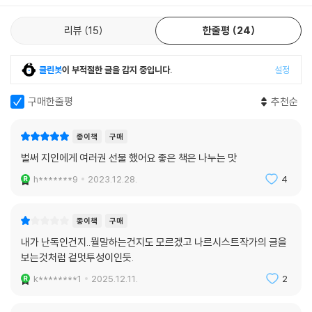
리뷰
15
한줄평
24
클린봇
이 부적절한 글을 감지 중입니다.
설정
구매한줄평
추천순
종이책
구매
벌써 지인에게 여러권 선물 했어요 좋은 책은 나누는 맛
h*******9
2023.12.28.
4
종이책
구매
내가 난독인건지..뭘말하는건지도 모르겠고 나르시스트작가의 글을
보는것처럼 겉멋투성이인듯.
k********1
2025.12.11.
2