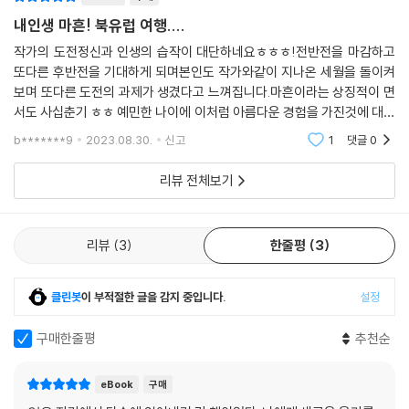
내인생 마흔! 북유럽 여행....
작가의 도전정신과 인생의 습작이 대단하네요ㅎㅎㅎ!전반전을 마감하고
또다른 후반전을 기대하게 되며본인도 작가와같이 지나온 세월을 돌이켜
보며 또다른 도전의 과제가 생겼다고 느껴집니다.마흔이라는 상징적이 면
서도 사십춘기 ㅎㅎ 예민한 나이에 이처럼 아름다운 경험을 가진것에 대하
여 부러우면서도 동기가 생기네요!중년이라면 누구나 공감되는 한편의 수
b*******9
2023.08.30.
신고
1
댓글
0
필과 같은 이야기 잘
리뷰 전체보기
리뷰
3
한줄평
3
클린봇
이 부적절한 글을 감지 중입니다.
설정
구매한줄평
추천순
eBook
구매