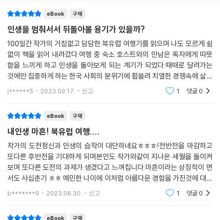
eBook
구매
인생을 멈춰서서 뒤돌아볼 용기가 있을까?
100일간 작가의 거침없고 담담한 북유럽 여행기를 읽으며 나도 모르게 쉼
없이 책을 읽어 내려갔다.여행 중 숙소 호스트와의 만남은 독자에게 따뜻
함을 느끼게 하고 인생을 돌아보게 되는 계기가 되었다.때때로 달려가는
것에만 집중하게 하는 한국 사회의 분위기에 휩쓸려 치열한 경쟁속에 살아
가며 쉼없이 살아가곤 하지만, 이 책을 읽으며 인생의 여정에 쉼을 찍을 수
j******5
2023.09.17.
신고
1
댓글
0
있는 용기가 생기
eBook
구매
내인생 마흔! 북유럽 여행....
작가의 도전정신과 인생의 습작이 대단하네요ㅎㅎㅎ!전반전을 마감하고
또다른 후반전을 기대하게 되며본인도 작가와같이 지나온 세월을 돌이켜
보며 또다른 도전의 과제가 생겼다고 느껴집니다.마흔이라는 상징적이 면
서도 사십춘기 ㅎㅎ 예민한 나이에 이처럼 아름다운 경험을 가진것에 대하
여 부러우면서도 동기가 생기네요!중년이라면 누구나 공감되는 한편의 수
b*******9
2023.08.30.
신고
1
댓글
0
필과 같은 이야기 잘
eBook
구매