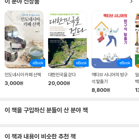
이 분야 신상품
인도네시아 카페 산책
대한민국을 걷다
액티브 시니어의 방구
일
석 탈출기
백
3,000
20,000
원
원
8,800
1
원
이 책을 구입하신 분들이 산 분야 책
이 책과 내용이 비슷한 추천 책