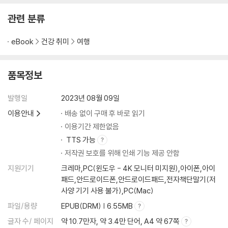
관련 분류
eBook
건강 취미
여행
품목정보
발행일
2023년 08월 09일
이용안내
배송 없이 구매 후 바로 읽기
이용기간 제한없음
TTS 가능
저작권 보호를 위해 인쇄 기능 제공 안함
지원기기
크레마,PC(윈도우 - 4K 모니터 미지원),아이폰,아이
패드,안드로이드폰,안드로이드패드,전자책단말기(저
사양 기기 사용 불가),PC(Mac)
파일/용량
EPUB(DRM) | 6.55MB
글자 수/ 페이지
약 10.7만자, 약 3.4만 단어, A4 약 67쪽