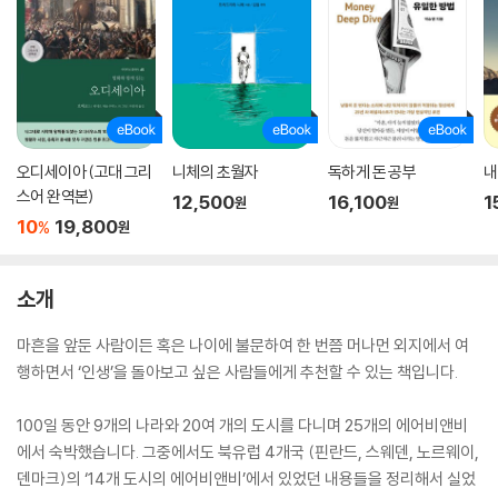
오디세이아 (고대 그리
니체의 초월자
독하게 돈 공부
내
스어 완역본)
12,500
16,100
1
원
원
10
19,800
%
원
소개
마흔을 앞둔 사람이든 혹은 나이에 불문하여 한 번쯤 머나먼 외지에서 여
행하면서 ‘인생’을 돌아보고 싶은 사람들에게 추천할 수 있는 책입니다.
100일 동안 9개의 나라와 20여 개의 도시를 다니며 25개의 에어비앤비
에서 숙박했습니다. 그중에서도 북유럽 4개국 (핀란드, 스웨덴, 노르웨이,
덴마크)의 ‘14개 도시의 에어비앤비’에서 있었던 내용들을 정리해서 실었