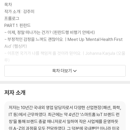
상 이런 ‘마이너한 여행’을 즐기는 것 같다. 남들과는 다르지만 이렇게 다니
목차
는 것이 내게는 좀 더 의미 있고 마음을 설레게 한다. 그래서 그런가 여행에
작가 소개 : 강주미
대한 기억이 마음속에 오래 남기도 한다.
프롤로그
-p.57 ‘직장에서 힘든 일이 있었나요?’ 중에서
PART 1. 핀란드
- 이제, 정말 떠나가는 건가? (핀란드행 비행기 안에서)
“저는 사실 제 일상에 너무 지쳐있었던 거 같아요. 그 누구도 아닌 제 자신
- 부정적인 감정을 느껴도 괜찮아요.ㅣMeet Up 'Mental Health First
이 저를 끝까지 몰아붙였던 거 같아요. 그런데 어느 순간 그냥 모두 놓아버
Aid' (헬싱키)
리고 싶더군요.”
- 아프면 국가가 나를 책임져 줄 것이라 믿어요.ㅣJohanna Karjula (오울
“그럴 수 있어요. 사람은 기계가 아니잖아요. 자연 속에서 생존하며 살아가
루)
게 만들어진 인간에게 '쉬지 않고 일하는 삶'이 오히려 더 이상하지 않아
- 직장에서 힘든 일이 있었나요? ㅣ미나림 (탐페레)
목차 더보기
요? 사람도 쉬어야 해요.”
- 나도, 50살 기념으로 산티아고 순례길을 다녀왔어요.ㅣMinna Glans
“쉬어갈 수 있다고요?”
(투르쿠)
“그럼요.”
PART 2. 스웨덴
저자 소개
-p. 203 ‘잠시 쉬어가도 괜찮아요’ 중에서
- 자유롭게 내 생각을 말할 수 있는 나라에서 살 수 있어서 기뻐요. ㅣMar
ouan Mensi (스톡홀름)
저자는 10년간 국내외 영업 담당자로서 다양한 산업현장(패션, 화학,
언젠가 그런 생각한 적이 있었다. 내게 다시 1,600만원이라는 돈이 생긴다
- 나눌수록 행복감을 느껴요. ㅣ Stella Borg (말뫼)
IT 등)에서 근무하였다. 최근에는 약 4년간 ‘스마트홈 IoT 브랜드 런
면? 그 돈에 조금 더 보태서 ‘차를 살 것인가, 아니면 이번 여행을 다시 할
PART 3. 노르웨이
칭’을 통해 브랜드 총괄 매니저로서 일하며 작은 사업체를 운영하듯
것인가?’ 하는…. 그리고 10초도 되지 않아 바로 답을 알 수 있었다. 다시 내
- 우리는 신발 대신 '스키'를 신어요. (트롬쇠)
이 A-Z의 과정을 모두 전담하였다. 그 덕분에 국내뿐만 아니라 미국
게 1,600만원과 100일의 시간이 주어진다고 하더라도 지금과 같은 나를
- 국가는 모든 것을 알고 있어요.ㅣILDIKO LECZFALVY (베르겐)