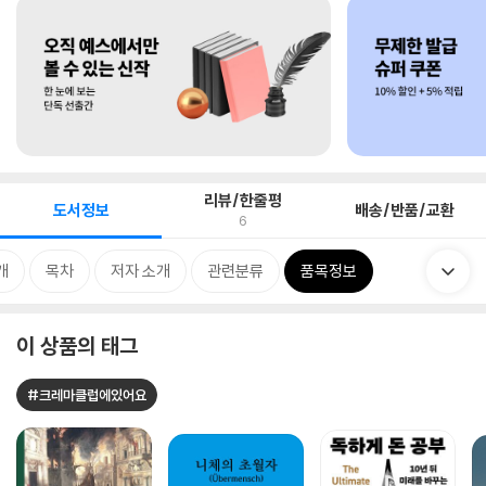
리뷰/한줄평
도서정보
배송/반품/교환
6
개
목차
저자 소개
관련분류
품목정보
이 상품의 태그
#크레마클럽에있어요