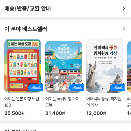
배송/반품/교환 안내
이 분야 베스트셀러
에이든 일본 여행 도감
에이든 국내여행 가이
이태백의 풍류, 최치원
리
100
드북
의 기상
2
25,500
21,400
12,000
1
원
원
원