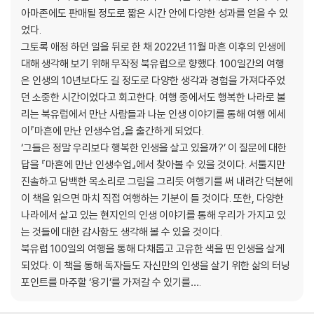
아마존에도 판매될 정도로 짧은 시간 안에 다양한 성과를 얻을 수 있
돌아보는 여행을 했을 것이라고….
- 우리는 그들을 "석유 키즈"라고 불러요.ㅣ Melissa (스타방에르)
었다.
-p. 240 에필로그 중에서
- 내 아내이지만 차갑다고 느껴요. (오슬로)
그토록 애정 하던 일을 뒤로 한 채 2022년 11월 마흔 이후의 인생에
PART 4. 덴마크
대해 생각해 보기 위해 무작정 북유럽으로 향했다. 100일간의 여행
- 잠시 쉬어가도 괜찮아요.ㅣAnne Margrethe (코펜하겐)
은 인생의 10년보다도 길 정도로 다양한 생각과 경험을 가져다주었
- 밥은 안 먹고 가요? ㅣKirstine (코펜하겐)
던 소중한 시간이었다고 회고한다. 여행 중에서도 행복한 나라로 불
- 후련한 마음과 함께 다음 여정을 준비하다.ㅣ (오덴세)
리는 북유럽에서 만난 사람들과 나눈 인생 이야기를 통해 여행 에세
에필로그
이『마흔에 만난 인생수업』을 출간하게 되었다.
판권
‘그들은 정말 우리보다 행복한 인생을 살고 있을까?’ 이 질문에 대한
답을 『마흔에 만난 인생수업』에서 찾아볼 수 있을 것이다. 서툴지만
진솔하고 담백한 목소리로 그림을 그리듯 여행기를 써 내려간 덕분에
이 책을 읽으면 마치 직접 여행하는 기분이 들 것이다. 또한, 다양한
나라에서 살고 있는 현지인의 인생 이야기를 통해 우리가 가지고 있
는 것들에 대한 감사함도 생각해 볼 수 있을 것이다.
북유럽 100일의 여행을 통해 다채롭고 고유한 색을 띤 인생을 살게
되었다. 이 책을 통해 독자들도 자신만의 인생을 살기 위한 삶의 터닝
포인트를 마주할 ‘용기’를 가져갈 수 있기를….