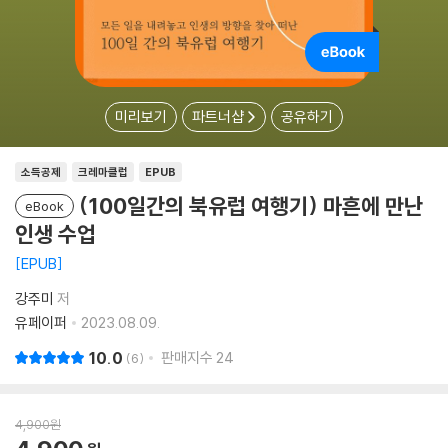
미리보기
파트너샵
공유하기
소득공제
크레마클럽
EPUB
(100일간의 북유럽 여행기) 마흔에 만난
eBook
인생 수업
EPUB
강주미
저
유페이퍼
2023.08.09.
10.0
판매지수
24
6
4,900
원