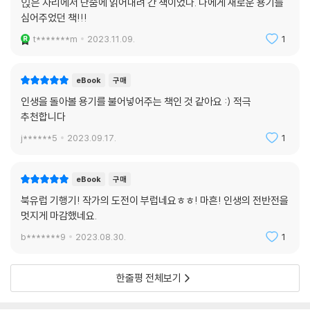
읹은 자리에서 단숨에 읽어내려 간 책이었다. 나에게 새로운 용기를
심어주었던 책!!!
t*******m
2023.11.09.
1
eBook
구매
인생을 돌아볼 용기를 불어넣어주는 책인 것 같아요 :) 적극
추천합니다
j******5
2023.09.17.
1
eBook
구매
북유럽 기행기! 작가의 도전이 부럽네요ㅎㅎ! 마흔! 인생의 전반전을
멋지게 마감했네요.
b*******9
2023.08.30.
1
한줄평 전체보기