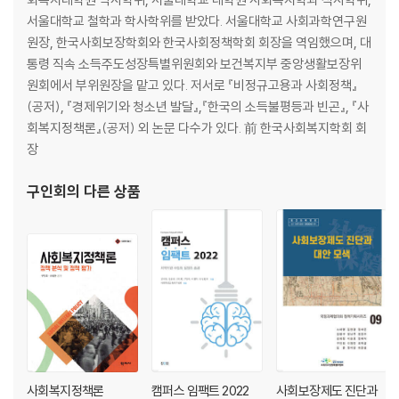
1. 생태체계론
서울대학교 철학과 학사학위를 받았다. 서울대학교 사회과학연구원
2. 사회사업의 이론과 실천기술
원장, 한국사회보장학회와 한국사회정책학회 회장을 역임했으며, 대
3. 사회복지정책 및 행정의 이론과 실천기술
통령 직속 소득주도성장특별위원회와 보건복지부 중앙생활보장위
원회에서 부위원장을 맡고 있다. 저서로 『비정규고용과 사회정책』
제9장 사회복지의 유형과 실천방법
(공저), 『경제위기와 청소년 발달』,『한국의 소득불평등과 빈곤』, 『사
1. 대상체계별 유형
회복지정책론』(공저) 외 논문 다수가 있다. 前 한국사회복지학회 회
2. 접근방법별 유형
장
3. 사회정책 방법별 유형
4. 문제(욕구) 영역별 유형
구인회
의 다른 상품
5. 대상자 특성별 유형
6. 실천현장별 유형
7. 사회복지 유형화의 한계
제10장 사회복지실천의 이해와 쟁점1. 사회복지
2. 사회복지실천
3. 사회복지실천의 쟁점
제2부 사회변화와 사회복지학
사회복지정책론
캠퍼스 임팩트 2022
사회보장제도 진단과