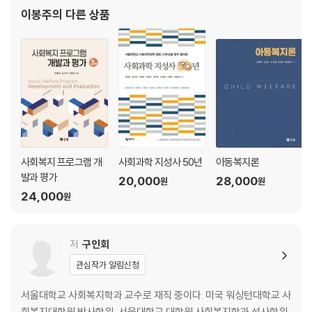
이봉주
의 다른 상품
제5장 사회복지의 역사
1. 서양 사회복지의 역사적 전개
2. 한국 사회복지의 역사적 전개
제6장 사회복지와 복지국가
1. 복지국가 발전론
2. 복지국가 유형론
3. 복지국가 위기론
사회복지 프로그램 개
사회과학 지성사 50년
아동복지론
4. 복지국가 재편론
발과 평가
20,000
28,000
원
원
24,000
제7장 사회복지의 공급자: 정부, 시장, NGO의 협력관계
원
1. 사회복지 공급자의 유형
2. 공공과 민간의 협력체계
저
구인회
3. 공공과 민간 자원 간의 관계
4. 사회복지 공급체계의 새로운 패러다임
관심작가 알림신청
서울대학교 사회복지학과 교수로 재직 중이다. 미국 워싱턴대학교 사
제8장 사회복지의 지식과 기술
회복지대학원 박사학위, 서울대학교 대학원 사회복지학과 석사학위,