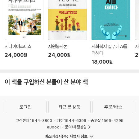
시니어비즈니스
자원봉사론
사회복지 실무에 AI를
사
더하다
24,000
24,000
2
원
원
18,000
원
이 책을 구입하신 분들이 산 분야 책
로그인
최근 본 상품
주문/배송
고객센터 1544-3800
티켓 1544-6399
중고샵 1566-4295
eBook 1:1문의/채팅상담
예스이십사(주) 사업자 정보