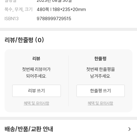
발행일
2023년 08월 30일
쪽수, 무게, 크기
480쪽 | 188*235*20mm
ISBN13
9788999729515
리뷰/한줄평
0
리뷰
한줄평
첫번째 리뷰어가
첫번째 한줄평을
되어주세요.
남겨주세요.
리뷰 쓰기
한줄평 쓰기
혜택 및 유의사항
혜택 및 유의사항
배송/반품/교환 안내