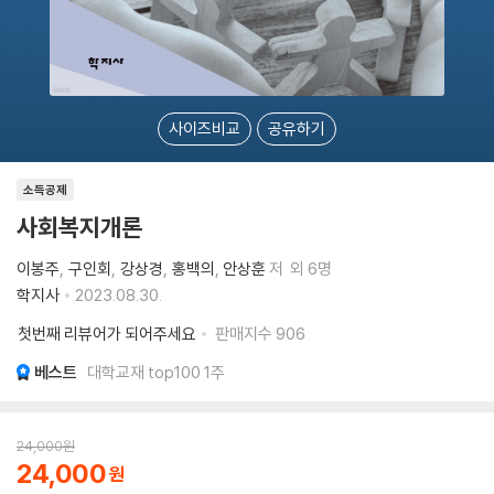
사이즈비교
공유하기
소득공제
사회복지개론
이봉주
구인회
강상경
홍백의
안상훈
저
외 6명
학지사
2023.08.30.
첫번째 리뷰어가 되어주세요
판매지수
906
베스트
대학교재 top100 1주
24,000
원
24,000