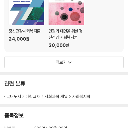
3. 현황과 욕구
4. 양성평등정책과 법률
5. 양성평등 전달체계
정신건강사회복지론
인권과 대안을 위한 정
제15장 문화 다양성과 사회복지
신건강 사회복지론
24,000
원
1. 문화와 문화 다양성의 개념
20,000
원
2. 이주민과 다문화 사회
3. 한국의 다문화인구 현황 및 실태
4. 한국 다문화 사회통합 정책
더보기
5. 결론
찾아보기
관련 분류
국내도서
대학교재
사회과학 계열
사회복지학
품목정보