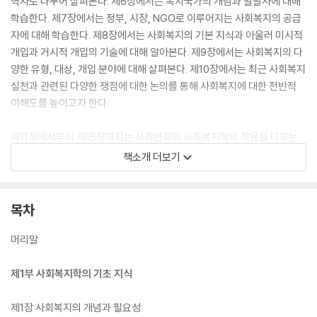
역사로 나누어 살펴본다. 제6장에서는 복지국가의 개념과 발달사에 대해
학습한다. 제7장에서는 정부, 시장, NGO로 이루어지는 사회복지의 공급
자에 대해 학습한다. 제8장에서는 사회복지의 기본 지식과 아울러 미시적
개입과 거시적 개입의 기술에 대해 알아본다. 제9장에서는 사회복지의 다
양한 유형, 대상, 개입 분야에 대해 살펴본다. 제10장에서는 최근 사회복지
실천과 관련된 다양한 쟁점에 대한 논의를 통해 사회복지에 대한 전반적
이해도를 높이고자 한다.
제11장에서부터 제15장까지는 사회변화와 사회복지학의 적용을 다루는
제2부이다. 제11장에서는 불평등과 빈곤의 개념과 현황을 사회복지학의
책소개 더보기
시각을 통해 알아본다. 제12장은 4차 산업혁명과 사회구조의 변화가 사회
복지에 주는 함의를 살펴본다. 제13장에서는 저출산·고령화로 대표되는
인구변동과 사회복지에의 함의에 대해 학습한다. 제14장에서는 양성평등
목차
과 사회복지에 대해 알아본다. 제15장에서는 문화 다양성과 사회복지에
대해 학습한다.
머리말
각 장의 앞부분에는 그 장에서 학습할 내용에 대한 간단한 소개를 제공하
제1부 사회복지학의 기초 지식
여 독자의 편의를 돕고자 했다. 또 각 장의 마지막에는 그 장의 주요 내용을
요점정리 형식으로 요약하여 학습효과를 높이고자 하였다.
제1장 사회복지의 개념과 필요성