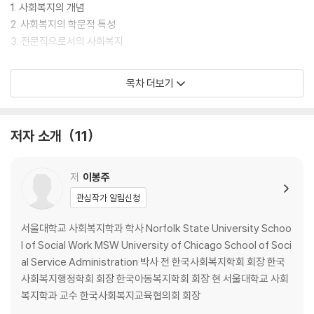
1. 사회복지의 개념
2. 사회복지의 학문적 특성
3. 전문직으로서의 사회복지
제2장 사회복지의 동기와 가치
목차 더보기
1. 사회복지의 동기
2. 사회복지실천윤리
3. 사회복지정책의 이념
저자 소개
11
제3장 사회복지와 인권
1. 인권의 개념과 사회복지의 관계
저
이봉주
2. 시민권 이론
관심작가 알림신청
3. 사회복지의 인권론적 접근에 대한 비판과 옹호
4. 사회복지와 인권 보장에 대한 전망
서울대학교 사회복지학과 학사 Norfolk State University Schoo
l of Social Work MSW University of Chicago School of Soci
제4장 사회복지의 구성요소
al Service Administration 박사 전 한국사회복지학회 회장 한국
1. 욕구
사회복지행정학회 회장 한국아동복지학회 회장 현 서울대학교 사회
2. 자원
복지학과 교수 한국사회복지교육협의회 회장
3. 전달체계