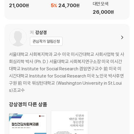
제11장 빈곤과 불평등, 사회복지
대안 모색
21,000
5
24,700
%
원
원
1. 왜 빈곤과 불평등인가
26,000
원
2. 불평등과 빈곤, 분배정의
3. 빈곤과 불평등의 정의와 측정
4. 한국 빈곤 및 불평등의 실태
저
강상경
5. 소득분배 개선을 위한 사회복지정책
관심작가 알림신청
제12장 4차 산업혁명 시대의 도래와 사회복지
서울대학교 사회복지학과 교수 미국 미시간대학교 사회사업학 및 사
1. 4차 산업혁명과 사회구조 변화
회심리학 박사 (Ph. D.) 서울대학교 사회복지연구소장 미국 미시간
2. 4차 산업혁명과 새로운 사회문제
대학교 Institute for Social Research 겸임연구교수 前 미국 미
3. 디지털 전환기의 사회복지
시간대학교 Institute for Social Research 미국 노인국 박사후연
구원 前 미국 워싱턴대학교 (Washington University in St.Loui
제13장 인구변동과 사회복지
s)조교수
1. 저출산과 사회복지
2. 인구고령화와 사회복지
강상경
의 다른 상품
제14장 양성평등과 사회복지
1. 양성평등의 개념
2. 이론적 관점