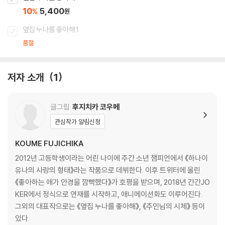
10
5,400
%
원
옆집 누나를 좋아해 1
품절
저자 소개
1
글그림
후지치카 코우메
관심작가 알림신청
KOUME FUJICHIKA
2012년 고등학생이라는 어린 나이에 주간 소년 챔피언에서 《하나이
유나의 사랑의 형태》라는 작품으로 데뷔한다. 이후 트위터에 올린
《좋아하는 애가 안경을 깜빡했다》가 호평을 받으며, 2018년 간간JO
KER에서 정식으로 연재를 시작하고, 애니메이션화도 이루어진다.
그외의 대표작으로는 《옆집 누나를 좋아해》, 《주인님의 시체》 등이
있다.