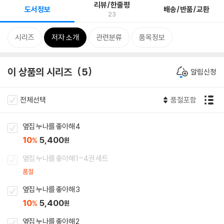
리뷰/한줄평
도서정보
배송/반품/교환
23
시리즈
저자 소개
관련분류
품목정보
이 상품의 시리즈
5
알림신청
전체선택
품절포함
옆집 누나를 좋아해 4
10
5,400
%
원
옆집 누나를 좋아해 1~4권 세트
품절
옆집 누나를 좋아해 3
10
5,400
%
원
옆집 누나를 좋아해 2