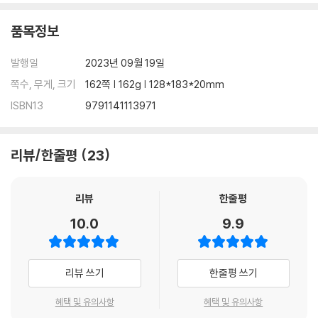
품목정보
발행일
2023년 09월 19일
쪽수, 무게, 크기
162쪽 | 162g | 128*183*20mm
ISBN13
9791141113971
리뷰/한줄평
23
리뷰
한줄평
10.0
9.9
리뷰 쓰기
한줄평 쓰기
혜택 및 유의사항
혜택 및 유의사항