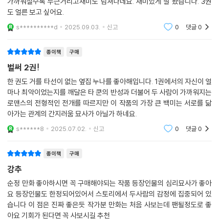
가까워질수록 두근거리고재미도 넘쳐나네요. 재미있게 잘 봤습니다. 3권
도 얼른 보고 싶어요.
s**********d
2025.09.03.
신고
0
댓글
0
종이책
구매
벌써 2권!
한 권도 거를 타선이 없는 옆집 누나를 좋아해입니다. 1권에서의 자신이 얼
마나 최악이었는지를 깨달은 타 쿤의 반성과 더불어 두 사람이 가까워지는
로맨스의 전형적인 전개를 따르지만 이 작품의 가장 큰 백미는 서로를 닮
아가는 관계의 간지러움 묘사가 아닐가 하네요.
s******8
2025.07.02.
신고
0
댓글
0
종이책
구매
강추
순정 만화 좋아하시면 꼭 구매해야되는 작품 등장인물의 심리묘사가 좋아
요 등장인물도 한정되어있어서 스토리에서 두사람의 감정에 집중되어 있
습니다 이 점은 진짜 좋은듯 작가분 만화는 처음 사보는데 팬될정도로 좋
아요 기회가 된다면 꼭 사보시길 추천