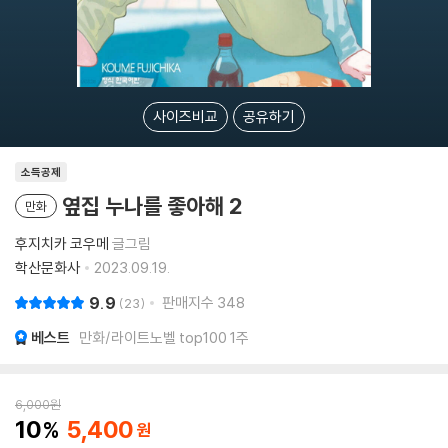
사이즈비교
공유하기
소득공제
옆집 누나를 좋아해 2
만화
후지치카 코우메
글그림
학산문화사
2023.09.19.
9.9
판매지수
348
23
베스트
만화/라이트노벨 top100 1주
6,000
원
10
5,400