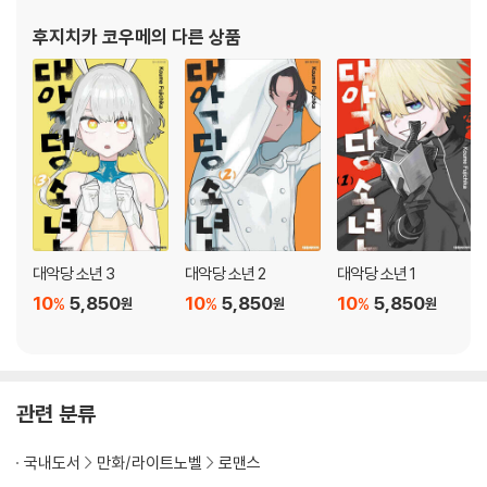
후지치카 코우메
의 다른 상품
대악당 소년 3
대악당 소년 2
대악당 소년 1
10
5,850
10
5,850
10
5,850
%
%
%
원
원
원
관련 분류
국내도서
만화/라이트노벨
로맨스