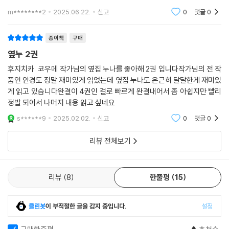
m********2
2025.06.22.
신고
0
댓글
0
종이책
구매
옆누 2권
후지치카 코우메 작가님의 옆집 누나를 좋아해 2권 입니다작가님의 전 작
품인 안경도 정말 재미있게 읽었는데 옆집 누나도 은근히 달달한게 재미있
게 읽고 있습니다완결이 4권인 걸로 빠르게 완결내어서 좀 아쉽지만 빨리
정발 되어서 나머지 내용 읽고 싶네요
s******9
2025.02.02.
신고
0
댓글
0
리뷰 전체보기
리뷰
8
한줄평
15
클린봇
이 부적절한 글을 감지 중입니다.
설정