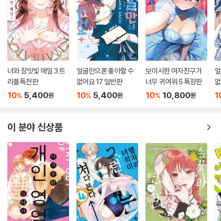
너와 장밋빛 매일 3 트
얼굴만으론 좋아할 수
보이시한 여자친구가
얼
리플특전판
없어요 17 일반판
너무 귀여워 5 특장판
없
10
5,400
10
5,400
10
10,800
1
%
%
%
원
원
원
이 분야 신상품