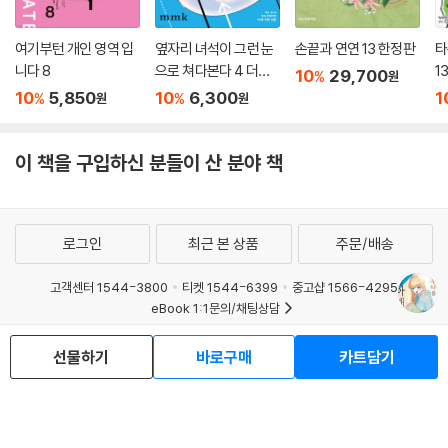
여기부턴 개인 영역 입
옆자리 녀석이 그런 눈
손끝과 연연 13 한정판
타
니다 8
으로 쳐다본다 4 더블
1
10
29,700
%
원
특전판
10
5,850
10
6,300
1
%
%
원
원
이 책을 구입하신 분들이 산 분야 책
로그인
최근 본 상품
주문/배송
고객센터 1544-3800
티켓 1544-6399
중고샵 1566-4295
eBook 1:1문의/채팅상담
예스이십사(주) 사업자 정보
선물하기
바로구매
카트담기
이용약관
개인정보처리방침
청소년보호정책
PC버전
회사소개
거래처관계자께
도서홍보
광고
Copyright © YES24 Corp. All Rights Reserved.