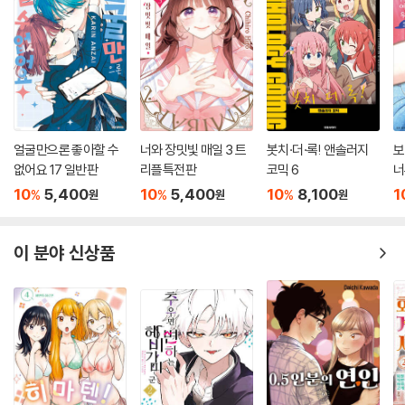
얼굴만으론 좋아할 수
너와 장밋빛 매일 3 트
봇치·더·록! 앤솔러지
보
없어요 17 일반판
리플특전판
코믹 6
너
10
5,400
10
5,400
10
8,100
1
%
%
%
원
원
원
이 분야 신상품