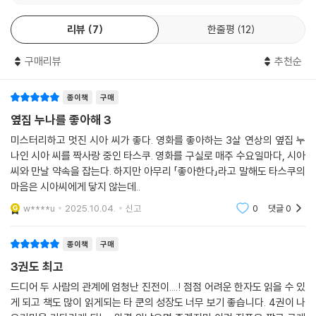
리뷰
7
한줄평
12
구매리뷰
추천순
종이책
구매
옆집 누나를 좋아해 3
미스터리하고 멋진 시아 씨가 좋다. 영화를 좋아하는 3살 연상의 옆집 누
나인 시아 씨를 짝사랑 중인 타스쿠. 영화를 구실로 매주 수요일마다, 시아
씨와 만날 약속을 잡는다. 하지만 아무리 「좋아한다」라고 말해도 타스쿠의
마음은 시아씨에게 닿지 않는데..
w****u
2025.10.04.
신고
0
댓글
0
종이책
구매
3권도 최고
드디어 두 사람의 관계에 엄청난 진전이....! 점점 어려운 한자도 읽을 수 있
게 되고 책도 많이 읽게되는 타 쿤의 성장도 너무 보기 좋습니다. 4권이 나