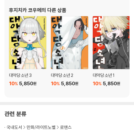
후지치카 코우메
의 다른 상품
대악당 소년 3
대악당 소년 2
대악당 소년 1
10
5,850
10
5,850
10
5,850
%
%
%
원
원
원
관련 분류
국내도서
만화/라이트노벨
로맨스