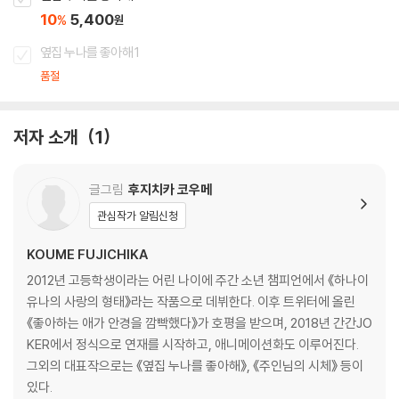
10
5,400
%
원
옆집 누나를 좋아해 1
품절
저자 소개
1
글그림
후지치카 코우메
관심작가 알림신청
KOUME FUJICHIKA
2012년 고등학생이라는 어린 나이에 주간 소년 챔피언에서 《하나이
유나의 사랑의 형태》라는 작품으로 데뷔한다. 이후 트위터에 올린
《좋아하는 애가 안경을 깜빡했다》가 호평을 받으며, 2018년 간간JO
KER에서 정식으로 연재를 시작하고, 애니메이션화도 이루어진다.
그외의 대표작으로는 《옆집 누나를 좋아해》, 《주인님의 시체》 등이
있다.