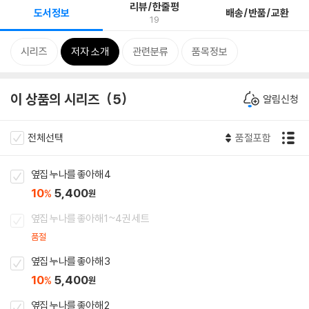
리뷰/한줄평
도서정보
배송/반품/교환
19
시리즈
저자 소개
관련분류
품목정보
이 상품의 시리즈
5
알림신청
전체선택
품절포함
옆집 누나를 좋아해 4
10
5,400
%
원
옆집 누나를 좋아해 1~4권 세트
품절
옆집 누나를 좋아해 3
10
5,400
%
원
옆집 누나를 좋아해 2