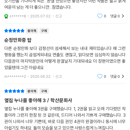
오기만을 기다리게 되는...완결 안났으면 좋겠지만 이런 작품은 짧고 굵게
여운이 남는 게 더 좋으니깐...참겠습니다..
s******8
2025.07.02.
신고
0
댓글
0
종이책
구매
순정만화중 탑
다른 순정만화 보다 감정선이 섬세해서 보는 내내 재미있습니다 왜 그런
행동을 했는지 곱씹게되네요 연출도 괜찮고, 읽다보면 심심하지 않습니다
다음권이 마지막권인데 어떻게 완결날지 기대되네요 더 장편이였으면 좋
았을텐데 그건 아쉽네요
m********2
2025.06.22.
신고
0
댓글
0
종이책
구매
옆집 누나를 좋아해 3 / 학산문화사
옆집 누나를 좋아해 3권을 구매했습니다. 1, 2권을 읽고 오래 기다렸던 작
품이라 그런지 한참 된 것 같은데, 드디어 나와서 기쁘게 구매했습니다. 3
권이 나와서 너무 기쁜데, 바로 다음 권인 4권이 완결이라니 동시에 너무
아쉽기도 하네요. 둘의 모습을 보고 있으면 사랑스럽게 느껴집니다.