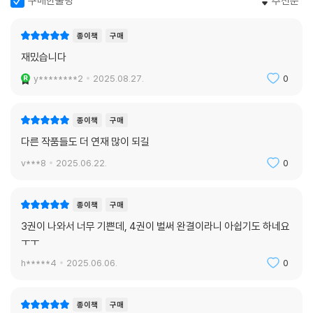
구매한줄평
추천순
종이책
구매
재밌습니다
y********2
2025.08.27.
0
종이책
구매
다른 작품들도 더 연재 많이 되길
v***8
2025.06.22.
0
종이책
구매
3권이 나와서 너무 기쁜데, 4권이 벌써 완결이라니 아쉽기도 하네요
ㅜㅜ
h*****4
2025.06.06.
0
종이책
구매