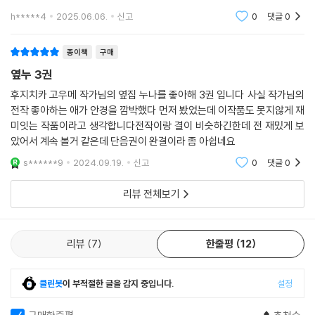
h*****4
2025.06.06.
신고
0
댓글
0
종이책
구매
옆누 3권
후지치카 고우메 작가님의 옆집 누나를 좋아해 3권 입니다 사실 작가님의
전작 좋아하는 애가 안경을 깜박했다 먼저 봤었는데 이작품도 못지않게 재
미잇는 작품이라고 생각합니다전작이랑 결이 비슷하긴한데 전 재밌게 보
았어서 계속 볼거 같은데 단음권이 완결이라 좀 아쉽네요
s******9
2024.09.19.
신고
0
댓글
0
리뷰 전체보기
리뷰
7
한줄평
12
클린봇
이 부적절한 글을 감지 중입니다.
설정