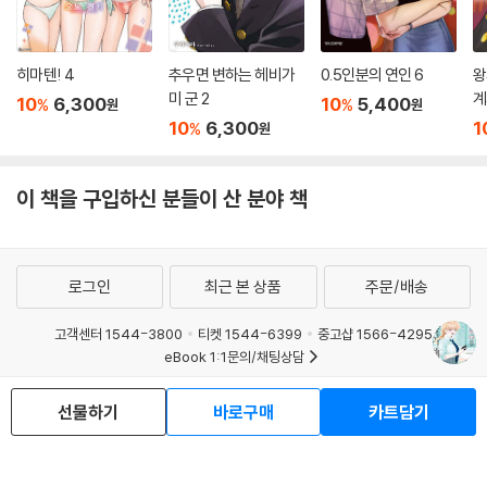
히마텐! 4
추우면 변하는 헤비가
0.5인분의 연인 6
왕
미 군 2
계
10
6,300
10
5,400
%
%
원
원
10
6,300
1
%
원
이 책을 구입하신 분들이 산 분야 책
로그인
최근 본 상품
주문/배송
고객센터 1544-3800
티켓 1544-6399
중고샵 1566-4295
eBook 1:1문의/채팅상담
예스이십사(주) 사업자 정보
선물하기
바로구매
카트담기
이용약관
개인정보처리방침
청소년보호정책
PC버전
회사소개
거래처관계자께
도서홍보
광고