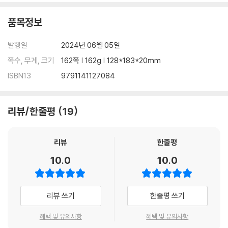
품목정보
발행일
2024년 06월 05일
쪽수, 무게, 크기
162쪽 | 162g | 128*183*20mm
ISBN13
9791141127084
리뷰/한줄평
19
리뷰
한줄평
10.0
10.0
리뷰 쓰기
한줄평 쓰기
혜택 및 유의사항
혜택 및 유의사항