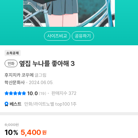
사이즈비교
공유하기
소득공제
옆집 누나를 좋아해 3
만화
후지치카 코우메
글그림
학산문화사
2024.06.05.
10.0
판매지수
372
19
베스트
만화/라이트노벨 top100 1주
6,000
원
10
5,400