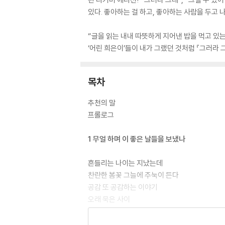
있다. 좋아하는 걸 하고, 좋아하는 사람을 두고
“글을 읽는 내내 따뜻하게 지어낸 밥을 먹고 있는
‘어린 희은이’들이 내가 그랬던 것처럼 『그러라 
목차
추천의 말
프롤로그
1 무얼 하며 이 좋은 날들을 보냈나
흔들리는 나이는 지났는데
찬란한 봄꽃 그늘에 주눅이 든다
공감 또 공감하는 이야기
오래 묵은 사이
동갑내기들의 노년 준비
그깟 스케줄이 뭐라고