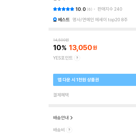
10.0
판매지수
240
6
베스트
명사/연예인 에세이 top20 8주
14,500
원
10
13,050
YES포인트
앱 다운 시 1천원 상품권
결제혜택
배송안내
배송비