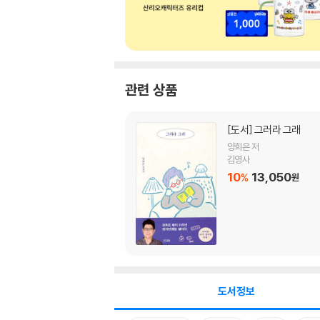
관련 상품
[도서]
그러라 그래
양희은 저
김영사
10
13,050
%
원
도서정보