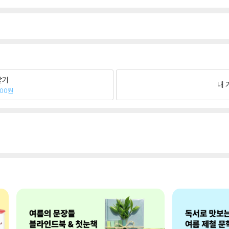
팔기
내 
800원