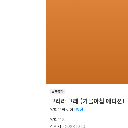
소득공제
그러라 그래 (가을아침 에디션)
양희은 에세이
양장
양희은
저
김영사
2023.10.10.