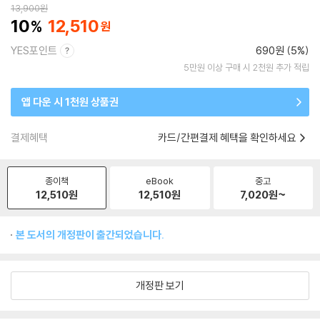
13,900
원
10
12,510
YES포인트
690원 (5%)
5만원 이상 구매 시 2천원 추가 적립
앱 다운 시 1천원 상품권
결제혜택
카드/간편결제 혜택을 확인하세요
종이책
eBook
중고
12,510
원
12,510
원
7,020
원~
본 도서의 개정판이 출간되었습니다.
개정판 보기