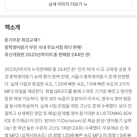
상세 이미지 더보기
책소개
듣기부문 최강교재!!
중학영어듣기 부문 국내 주요서점 최다 판매!
최신개정판 2023년까지의 총 판매량 244만 권!
2023년까지의 누적판매량 총 244만 권! 전국 16개 시·도 교육청 공동 주
관 중학영어듣기 능력 평가 완벽 반영, 서울시 중학영어듣기 문제 반영했
다. 실제 시험과 동일한 속도, 1.25배 빠른 속도, 1.5배 빠른 속도의 3가지
MP3 파일을 제공한다. 회별 QR코드를 통해 스마트 기기로 빠르고 편리한
음원 재생 가능하다. 영국 성우 녹음이 포함되어 미국식, 영국식 영어 발음
을 동시에 학습하자. 실제 시험 만점을 위한 고난도 문제 수록했다. 보다 친
절하고 상세해진 정답 및 해설(문제별 영어 듣기대본 & LISTENING ADV
ICE 추가제공)이 있다. 받아쓰기(Dictation)로 복습 완성! 영어듣기 실력
Up! 한 학년 높은 수준의 고난도 1회분(24회) 수록했다. 무료제공 ① 회
별 MP3 (실제시험속도) ② 회별 1.25배 빠른 속도 MP3 ③ 회별 1.5배 빠