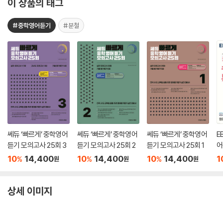
이 상품의 태그
#중학영어듣기
#분철
쎄듀 ‘빠르게’ 중학영어
쎄듀 ‘빠르게’ 중학영어
쎄듀 ‘빠르게’ 중학영어
E
듣기 모의고사 25회 3
듣기 모의고사 25회 2
듣기 모의고사 25회 1
어
10
14,400
10
14,400
10
14,400
1
%
%
%
원
원
원
상세 이미지