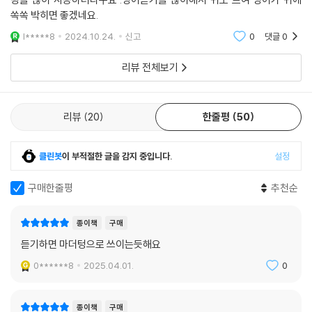
쏙쏙 박히면 좋겠네요.
l*****8
2024.10.24.
신고
0
댓글
0
리뷰 전체보기
리뷰
20
한줄평
50
클린봇
이 부적절한 글을 감지 중입니다.
설정
구매한줄평
추천순
종이책
구매
듣기하면 마더텅으로 쓰이는듯해요
0******8
2025.04.01.
0
종이책
구매