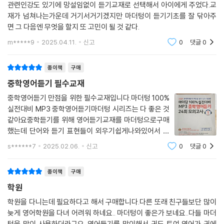
관련인강도 있기에 망설임없이 듣기교재로 선택해서 아이에게 주었다.교
재가 넘쳐나는가운데 거기서거기겠지만 마더텅이 듣기기초를 잘 닦아주
면 그 다음엔 무엇을 할지 또 고민이 될 것 같다.
m*****9
2025.04.11.
신고
0
댓글
0
종이책
구매
중학영어듣기 필수교재
중학영어듣기 만점을 위한 필수교재입니다.마더텅 100%
실전대비 MP3 중학영어듣기마더텅 시리즈는 다 좋은 것
같아요중학듣기를 위해 영어듣기교재를 마더텅으로구매
했는데 단어와 듣기 표현들이 외우기쉽게나와있어서 듣
기 단어 공부에도 도움이 많이 되고mp3발음이 있어서
s******7
2025.02.06.
신고
0
댓글
0
단어 공부하기가 편하고영국 미국 발음이 있어서 발음 구
분하기도 쉽고속도 조절도 되어서 좋아요
종이책
구매
학원
학원을 다니는데 필요하다고 해서 구매합니다.다른 또래 친구들보단 많이
늦게 영어학원을 다녀 어려워 하네요.. 마더텅이 좋은가 보네요..다들 마더
텅을 많이 사용하더라구요 .영어듣기를 많이해서 귀도 트여 영어가 귀에