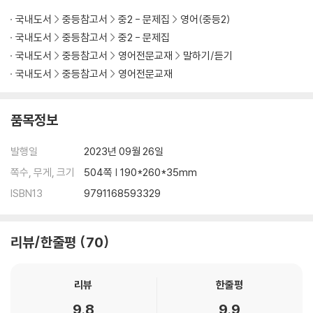
13회 모의고사 192
국내도서
중등참고서
중2 - 문제집
영어(중등2)
14회 모의고사 208
국내도서
중등참고서
중2 - 문제집
15회 모의고사 224
국내도서
중등참고서
영어전문교재
말하기/듣기
16회 모의고사 240
국내도서
중등참고서
영어전문교재
17회 모의고사 256
18회 모의고사 272
19회 모의고사 288
품목정보
20회 모의고사 304
21회 모의고사 320
발행일
2023년 09월 26일
22회 모의고사 336
쪽수, 무게, 크기
504쪽 | 190*260*35mm
23회 모의고사 352
ISBN13
9791168593329
24회 고난도 모의고사 368
정답편
리뷰/한줄평
70
01회 모의고사 001
02회 모의고사 006
리뷰
한줄평
03회 모의고사 011
9.8
9.9
04회 모의고사 015