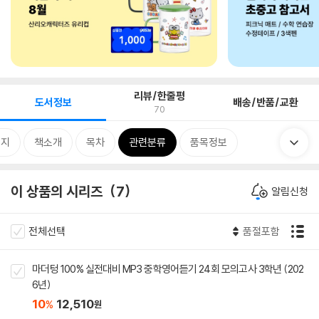
리뷰/한줄평
도서정보
배송/반품/교환
70
미지
책소개
목차
관련분류
품목정보
이 상품의 시리즈
7
알림신청
전체선택
품절포함
마더텅 100% 실전대비 MP3 중학영어듣기 24회 모의고사 3학년 (202
6년)
10
12,510
%
원