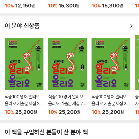
10
12,150
10
15,300
10
15,300
1
%
%
%
원
원
원
이 분야 신상품
적중100 영어 알리오
적중100 영어 알리오
적중100 영어 알리오
중
올리오 기출문제집 2학
올리오 기출문제집 2학
올리오 기출문제집 2학
사
기 전과정 중2 미래엔
기 전과정 중2 비상(황
기 전과정 중2 YBM 박
말
10
25,200
10
25,200
10
25,200
1
%
%
%
원
원
원
(문영인) (2026년)
종배) (2026년)
준언 (2026년)
별
기
이 책을 구입하신 분들이 산 분야 책