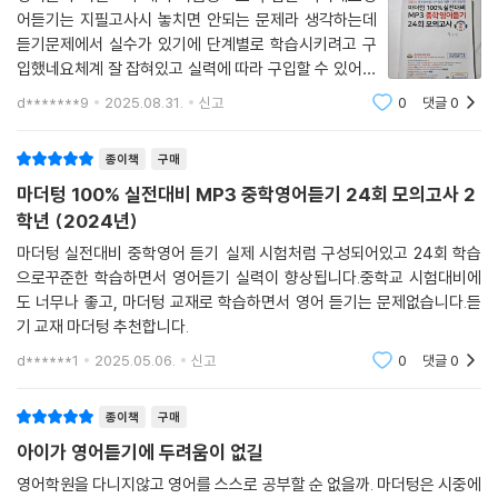
23회 모의고사 110
어듣기는 지필고사시 놓치면 안되는 문제라 생각하는데
24회 고난도 모의고사 115
듣기문제에서 실수가 있기에 단계별로 학습시키려고 구
입했네요체계 잘 잡혀있고 실력에 따라 구입할 수 있어서
좋았습니다꾸준히 이 교재로 학습하게 하려구요
d*******9
2025.08.31.
신고
0
댓글
0
종이책
구매
마더텅 100% 실전대비 MP3 중학영어듣기 24회 모의고사 2
학년 (2024년)
마더텅 실전대비 중학영어 듣기 실제 시험처럼 구성되어있고 24회 학습
으로꾸준한 학습하면서 영어듣기 실력이 향상됩니다.중학교 시험대비에
도 너무나 좋고, 마더텅 교재로 학습하면서 영어 듣기는 문제없습니다.듣
기 교재 마더텅 추천합니다.
d******1
2025.05.06.
신고
0
댓글
0
종이책
구매
아이가 영어듣기에 두려움이 없길
영어학원을 다니지않고 영어를 스스로 공부할 순 없을까. 마더텅은 시중에