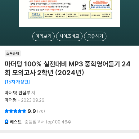
미리보기
사이즈비교
공유하기
소득공제
마더텅 100% 실전대비 MP3 중학영어듣기 24
회 모의고사 2학년 (2024년)
15차 개정판
마더텽 편집부
저
마더텅
2023.09.26.
9.9
70
베스트
중등참고서 top100 46주