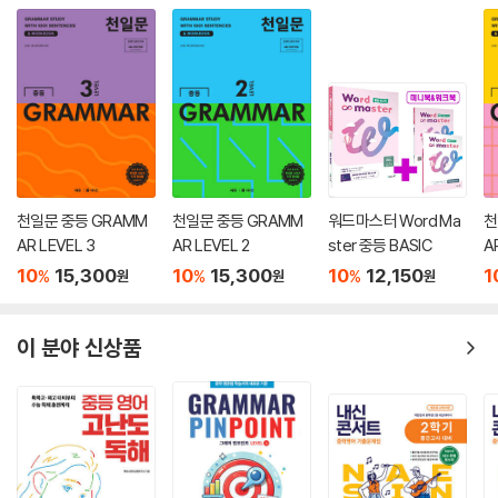
천일문 중등 GRAMM
천일문 중등 GRAMM
워드마스터 Word Ma
천
AR LEVEL 3
AR LEVEL 2
ster 중등 BASIC
A
10
15,300
10
15,300
10
12,150
1
%
%
%
원
원
원
이 분야 신상품