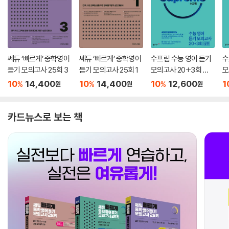
쎄듀 ‘빠르게’ 중학영어
쎄듀 ‘빠르게’ 중학영어
수프림 수능 영어 듣기
수
듣기 모의고사 25회 3
듣기 모의고사 25회 1
모의고사 20+3회 실
모
전
10
14,400
10
14,400
10
12,600
1
%
%
%
원
원
원
카드뉴스로 보는 책