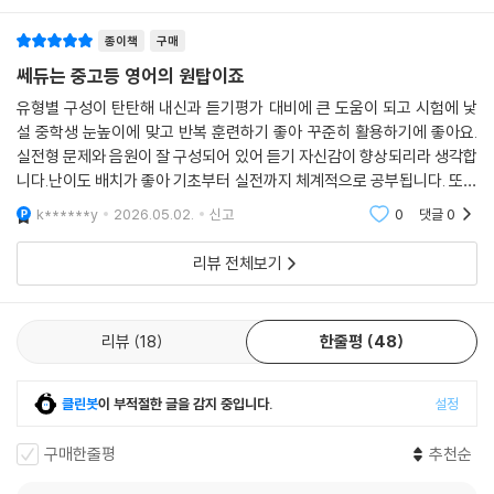
종이책
구매
쎄듀는 중고등 영어의 원탑이죠
유형별 구성이 탄탄해 내신과 듣기평가 대비에 큰 도움이 되고 시험에 낯
설 중학생 눈높이에 맞고 반복 훈련하기 좋아 꾸준히 활용하기에 좋아요.
실전형 문제와 음원이 잘 구성되어 있어 듣기 자신감이 향상되리라 생각합
니다.난이도 배치가 좋아 기초부터 실전까지 체계적으로 공부됩니다. 또한
학교 시험 대비와 영어듣기 습관 잡기에 만족도 높은 교재일꺼라 생각됩니
k******y
2026.05.02.
신고
0
댓글
0
다.
리뷰 전체보기
리뷰
18
한줄평
48
클린봇
이 부적절한 글을 감지 중입니다.
설정
구매한줄평
추천순