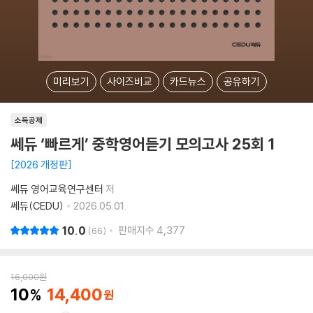
미리보기
사이즈비교
카드뉴스
공유하기
소득공제
쎄듀 ‘빠르게’ 중학영어듣기 모의고사 25회 1
2026 개정판
쎄듀 영어교육연구센터
저
쎄듀(CEDU)
2026.05.01.
10.0
판매지수
4,377
66
16,000
원
10
14,400