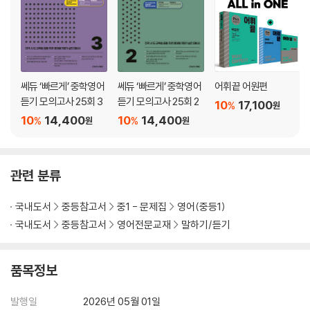
기출 듣기평가 4회
기출 듣기평가 5회
문제 유형 공략 및 필수 표현 익히기
유형 01 화제 추론
쎄듀 ‘빠르게’ 중학영어
쎄듀 ‘빠르게’ 중학영어
어휘끝 어원편
유형 02 그림 정보 파악
듣기 모의고사 25회 3
듣기 모의고사 25회 2
10
17,100
%
원
유형 03 날씨 파악
10
14,400
10
14,400
%
%
원
원
유형 04 의도 파악
유형 05 미언급 파악
유형 06 숫자 정보 파악
관련 분류
유형 07 직업·장래 희망 파악
유형 08 심정 추론
국내도서
중등참고서
중1 - 문제집
영어(중등1)
유형 09 할 일/한 일 파악
유형 10 교통수단 찾기
국내도서
중등참고서
영어전문교재
말하기/듣기
유형 11 이유 파악
유형 12 대화 장소 추론
품목정보
유형 13 위치 찾기 / 길 찾기
유형 14 도표·실용문 파악
발행일
2026년 05월 01일
유형 15 부탁/제안 파악