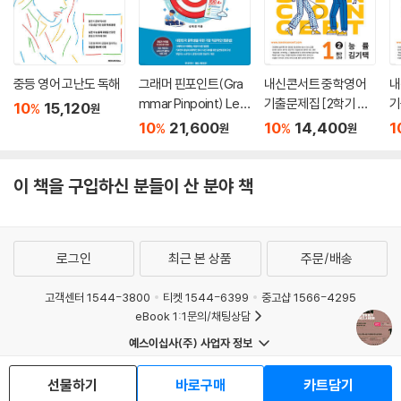
중등 영어 고난도 독해
그래머 핀포인트(Gra
내신콘서트 중학영어
내
mmar Pinpoint) Lev
기출문제집 [2학기 중
기
10
15,120
%
원
el 1
간고사] - 중1영어 능률
간
10
21,600
10
14,400
1
%
%
원
원
김기택 (2026년)
M
이 책을 구입하신 분들이 산 분야 책
로그인
최근 본 상품
주문/배송
고객센터 1544-3800
티켓 1544-6399
중고샵 1566-4295
eBook 1:1문의/채팅상담
예스이십사(주) 사업자 정보
이용약관
개인정보처리방침
청소년보호정책
선물하기
바로구매
카트담기
PC버전
회사소개
거래처관계자께