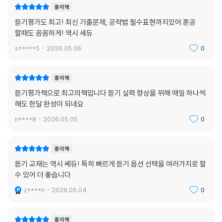
종이책
듣기평가도 최고! 최신 기출문제, 공략법 필수표현까지있어 혼공
할때도 꼼꼼하게! 역시 세듀
s*****5
2026.05.06.
0
종이책
듣기평가책으로 최고의책입니다 듣기 실력 향상을 위해 매일 하나씩
해도 한달 완성이 되네요
n****8
2026.05.05.
0
종이책
듣기 교재는 역시 쎄듀! 특히 빠르게 듣기 옵션 선택을 여러가지로 할
수 있어 더 좋습니다
z****n
2026.05.04.
0
종이책