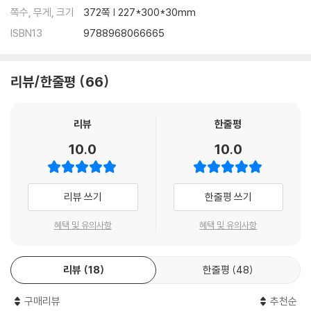
쪽수, 무게, 크기
372쪽 | 227*300*30mm
유형 16 알맞은 응답 찾기
ISBN13
9788968066665
리뷰/한줄평
66
리뷰
한줄평
10.0
10.0
리뷰 쓰기
한줄평 쓰기
혜택 및 유의사항
혜택 및 유의사항
리뷰
18
한줄평
48
구매리뷰
추천순