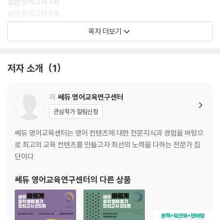
실전 모의고사 7회
실전 모의고사 8회
실전 모의고사 9회
목차 더보기
실전 모의고사 10회
실전 모의고사 11회
실전 모의고사 12회
저자 소개
1
실전 모의고사 13회
실전 모의고사 14회
실전 모의고사 15회
저
쎄듀 영어교육연구센터
실전 모의고사 16회
관심작가 알림신청
실전 모의고사 17회
실전 모의고사 18회
쎄듀 영어교육센터는 영어 컨텐츠에 대한 전문지식과 경험을 바탕으
실전 모의고사 19회
로 최고의 교육 컨텐츠를 만들고자 최선의 노력을 다하는 전문가 집
실전 모의고사 20회
단이다.
기출 듣기평가
쎄듀 영어교육연구센터
의 다른 상품
기출 듣기평가 1회
기출 듣기평가 2회
기출 듣기평가 3회