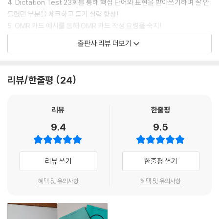
4. Dictation Test 23회를 통해 핵심 단어와 표현을 받아쓰기하며 잘 안
Dictation Test 16회
들렸던 부분을 체크하고 듣기 실력 향상!
Dictation Test 17회
5. OMR 카드 예시를 통해 OMR 카드 작성 요령을 숙지!
Dictation Test 18회
6. 정답 및 해설에 문항별 대본 해석과 문제 해결 전략, 어휘 및 표현 정리
출판사 리뷰 더보기
Dictation Test 19회
를 자세히 정리!
Dictation Test 20회
Dictation Test 21회
리뷰/한줄평
24
Dictation Test 22회
Dictation Test 23회
리뷰
한줄평
부록-OMR카드
9.4
9.5
부록-정답 및 해설
리뷰 쓰기
한줄평 쓰기
혜택 및 유의사항
혜택 및 유의사항