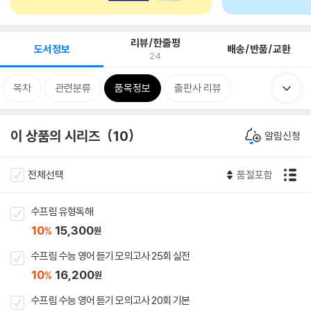
리뷰/한줄평
도서정보
배송/반품/교환
24
목차
관련분류
품목정보
출판사 리뷰
이 상품의 시리즈
10
알림신청
전체선택
품절포함
수프림 유형독해
10
15,300
%
원
수프림 수능 영어 듣기 모의고사 25회 실전
10
16,200
%
원
수프림 수능 영어 듣기 모의고사 20회 기본