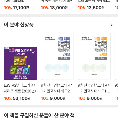
1 Sentences
어 독해 기본 (2026년)
ster 고등 베이직 Basi
해
c
10
17,100
10
18,900
10
13,500
1
%
%
%
원
원
원
이 분야 신상품
EBS 고2부터 모의고사
9월 전국연합 모의고사
9월 전국연합 모의고사
9
시리즈 세트 (2026년)
+기말고사 대비 고2 영
+기말고사 대비 고1 영
+
어 7개년 (2026년)
어 7개년 (2026년)
어
10
53,100
10
9,000
10
9,000
1
%
%
%
원
원
원
이 책을 구입하신 분들이 산 분야 책