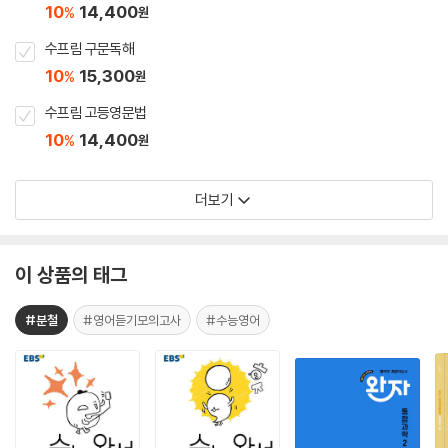
10
14,400
%
원
수프림 구문독해
10
15,300
%
원
수프림 고등영문법
10
14,400
%
원
더보기
이 상품의 태그
#분철
#영어듣기모의고사
#수능영어