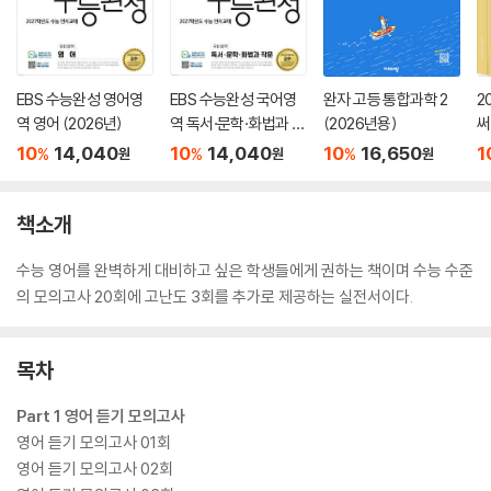
EBS 수능완성 영어영
EBS 수능완성 국어영
완자 고등 통합과학 2
2
역 영어 (2026년)
역 독서·문학·화법과 작
(2026년용)
써
문 (2026년)
서
10
14,040
10
14,040
10
16,650
1
%
%
%
원
원
원
책소개
수능 영어를 완벽하게 대비하고 싶은 학생들에게 권하는 책이며 수능 수준
의 모의고사 20회에 고난도 3회를 추가로 제공하는 실전서이다.
목차
Part 1 영어 듣기 모의고사
영어 듣기 모의고사 01회
영어 듣기 모의고사 02회