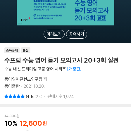
미리보기
공유하기
소득공제
분철
수프림 수능 영어 듣기 모의고사 20+3회 실전
수능·내신 프리미엄 고등 영어 시리즈
개정판
동아영어콘텐츠연구팀
저
동아출판
2021.10.20.
9.5
판매지수
1,074
24
14,000
원
10
12,600