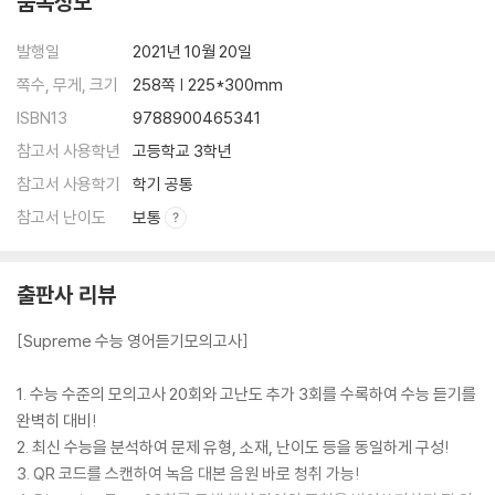
품목정보
영어 듣기 모의고사 22회
영어 듣기 모의고사 23회
발행일
2021년 10월 20일
쪽수, 무게, 크기
258쪽 | 225*300mm
Part 2 Dictation Test
ISBN13
9788900465341
Dictation Test 01회
Dictation Test 02회
참고서 사용학년
고등학교 3학년
Dictation Test 03회
참고서 사용학기
학기 공통
Dictation Test 04회
참고서 난이도
보통
Dictation Test 05회
Dictation Test 06회
Dictation Test 07회
출판사 리뷰
Dictation Test 08회
Dictation Test 09회
[Supreme 수능 영어듣기모의고사]
Dictation Test 10회
Dictation Test 11회
1. 수능 수준의 모의고사 20회와 고난도 추가 3회를 수록하여 수능 듣기를
Dictation Test 12회
완벽히 대비!
Dictation Test 13회
2. 최신 수능을 분석하여 문제 유형, 소재, 난이도 등을 동일하게 구성!
Dictation Test 14회
3. QR 코드를 스캔하여 녹음 대본 음원 바로 청취 가능!
Dictation Test 15회