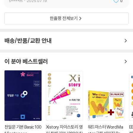
s****m
2025.07.19.
0
한줄평 전체보기
배송/반품/교환 안내
이 분야 베스트셀러
천일문 기본 Basic 100
Xistory 자이스토리 영
워드마스터 Word Ma
E