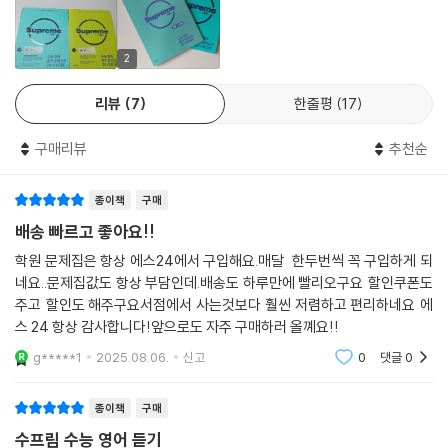
2
리뷰
7
한줄평
17
구매리뷰
추천순
종이책
구매
배송 빠르고 좋아요!!
학원 문제집은 항상 에스24에서 구입해요.매달 한두번씩 꼭 구입하게 되
네요..문제집값도 항상 부담인데.배송도 하루만에 빨리오구요 할인쿠폰도
주고 할인도 해주구요서점에서 사는것보다 훨씬 저렴하고 편리하네요 에
스 24 항상 감사합니다!앞으로도 자주 구매하러 올꼐요!!
g*****1
2025.08.06.
신고
0
댓글
0
종이책
구매
수프림 수능 영어 듣기