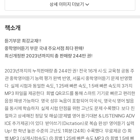
상세 이미지 더보기
책소개
듣기부문 최강교재!!
중학영어듣기 부문 국내 주요서점 최다 판매!
최신개정판 2023년까지의 총 판매량 244만 권!
2023년까지의 누적판매량 총 244만 권! 전국 16개 시·도 교육청 공동 주
관 중학영어듣기 능력 평가 완벽 반영, 서울시 중학영어듣기 문제 반영했
다. 실제 시험과 동일한 속도, 1.25배 빠른 속도, 1.5배 빠른 속도의 3가지
MP3 파일을 제공한다. 회별 QR코드를 통해 스마트 기기로 빠르고 편리한
음원 재생 가능하다. 영국 성우 녹음이 포함되어 미국식, 영국식 영어 발음
을 동시에 학습하자. 실제 시험 만점을 위한 고난도 문제 수록했다. 보다 친
절하고 상세해진 정답 및 해설(문제별 영어 듣기대본 & LISTENING ADV
ICE 추가제공)이 있다. 받아쓰기(Dictation)로 복습 완성! 영어듣기 실력
Up! 한 학년 높은 수준의 고난도 1회분(24회) 수록했다. 무료제공 ① 회
별 MP3 (실제시험속도) ② 회별 1.25배 빠른 속도 MP3 ③ 회별 1.5배 빠