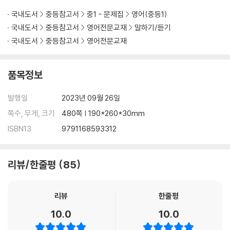
13회 모의고사 192
국내도서
중등참고서
중1 - 문제집
영어(중등1)
14회 모의고사 208
국내도서
중등참고서
영어전문교재
말하기/듣기
15회 모의고사 224
국내도서
중등참고서
영어전문교재
16회 모의고사 240
17회 모의고사 256
18회 모의고사 272
품목정보
19회 모의고사 288
20회 모의고사 304
발행일
2023년 09월 26일
21회 모의고사 320
쪽수, 무게, 크기
480쪽 | 190*260*30mm
22회 모의고사 336
ISBN13
9791168593312
23회 모의고사 352
24회 고난도 모의고사 368
리뷰/한줄평
85
정답편
01회 모의고사 001
리뷰
한줄평
02회 모의고사 004
10.0
10.0
03회 모의고사 008
04회 모의고사 012