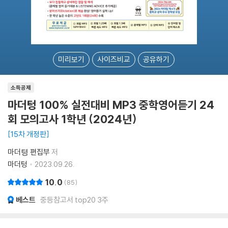
미리보기
사이즈비교
공유하기
소득공제
마더텅 100% 실전대비 MP3 중학영어듣기 24
회 모의고사 1학년 (2024년)
15차 개정판
마더텽 편집부
저
마더텅
2023.09.26.
10.0
85
베스트
중등참고서 top20 3주