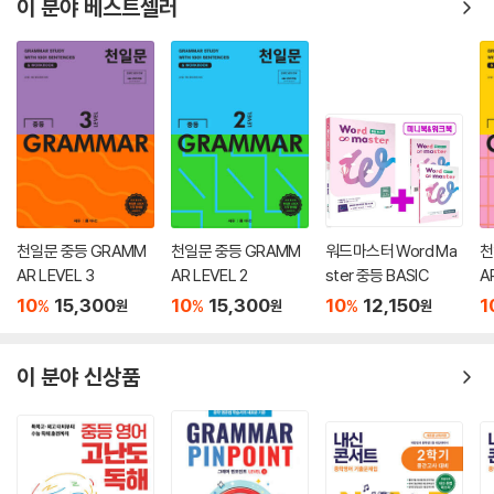
이 분야 베스트셀러
천일문 중등 GRAMM
천일문 중등 GRAMM
워드마스터 Word Ma
천
AR LEVEL 3
AR LEVEL 2
ster 중등 BASIC
A
10
15,300
10
15,300
10
12,150
1
%
%
%
원
원
원
이 분야 신상품