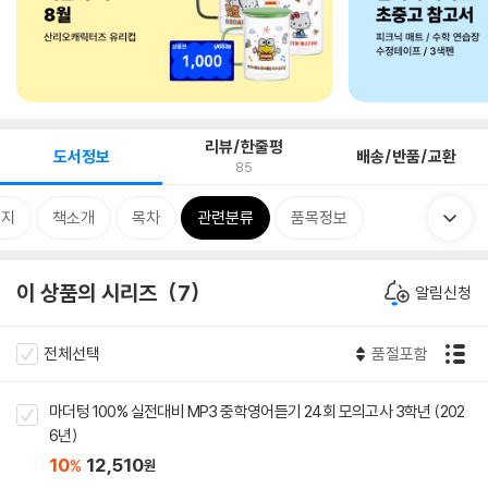
리뷰/한줄평
도서정보
배송/반품/교환
85
미지
책소개
목차
관련분류
품목정보
이 상품의 시리즈
7
알림신청
전체선택
품절포함
마더텅 100% 실전대비 MP3 중학영어듣기 24회 모의고사 3학년 (202
6년)
10
12,510
%
원