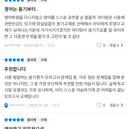
23회 모의고사 088
영어는 듣기부터..
24회 고난도 모의고사 092
영어학원을 다니지않고 영어를 스스로 공부할 순 없을까. 마더텅은 시중에
관련인강도 있기에 망설임없이 듣기교재로 선택해서 아이에게 주었다.교
재가 넘쳐나는가운데 거기서거기겠지만 마더텅이 듣기기초를 잘 닦아주
면 그 다음엔 무엇을 할지 또 고민이 될 것 같다.
m*****9
2025.04.11.
신고
0
댓글
0
종이책
구매
추천합니다.
시중 범람하는 듣기평가 모의고사 문제집 중, 아주 많은 문제집을 접해 본
것은 아니지만, 그 중 가장 무난하며 추천할 만한 자습서 입니다. 실제 학교
시험 유형과도 가장 유사하며, 아이 스스로 자습하기에 큰 어려움이 없는
모의고사 교재입니다.
n******i
2025.01.30.
신고
0
댓글
0
종이책
구매
영어듣기 입문용으로,