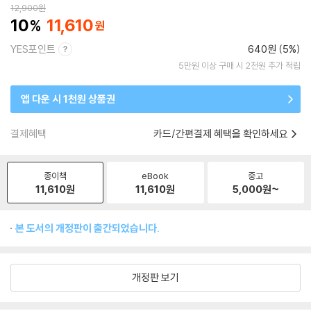
12,900
원
10
11,610
YES포인트
640원 (5%)
5만원 이상 구매 시 2천원 추가 적립
앱 다운 시 1천원 상품권
결제혜택
카드/간편결제 혜택을 확인하세요
종이책
eBook
중고
11,610
원
11,610
원
5,000
원~
본 도서의 개정판이 출간되었습니다.
개정판 보기