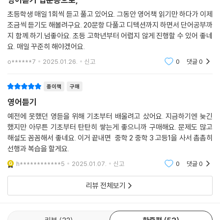
초등학생 매일 1회씩 듣고 풀고 있어요. 그동안 영어책 읽기만 하다가 이제
조금씩 듣기도 해볼려구요. 20문항 다풀고 디텍션까지 하면서 단어공부까
지 함께.하기.넘좋아요. 초등 고학년부터 어렵지 않게 진행할 수 있어 좋네
요. 매일 꾸준히 해야겠어요.
o******7
2025.01.26.
신고
0
댓글
0
종이책
구매
영어듣기
예전에 못했던 영듣을 위해 기초부터 배울려고 샀어요. 지금하기엔 늦긴
했지만 아무튼 기초부터 탄탄히 쌓는게 좋으니까 구매해요. 문제도 많고
해설도 꼼꼼해서 좋네요. 이거 끝내면 중학 2 중학 3 고등1을 사서 촘촘히
선행과 복습을 할게요.
h************5
2025.01.07.
신고
0
댓글
0
리뷰 전체보기