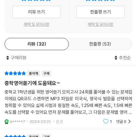
05회 모의고사 016
리뷰 쓰기
한줄평 쓰기
06회 모의고사 020
07회 모의고사 024
혜택 및 유의사항
혜택 및 유의사항
08회 모의고사 028
09회 모의고사 032
10회 모의고사 036
리뷰
32
한줄평
53
11회 모의고사 040
구매리뷰
추천순
12회 모의고사 044
13회 모의고사 048
14회 모의고사 052
종이책
구매
15회 모의고사 056
중학영어듣기에 도움돼요~
16회 모의고사 060
중학교 1학년생을 위한 영어듣기 모의고사 24회를 풀어볼 수 있는 문제집
17회 모의고사 064
이에요.QR코드 스캔하면 MP3 파일로 미국식, 영국식 발음을 선택하여
18회 모의고사 068
청취할 수 있어요.실제 시험과 동일한 속도, 1.25배 빠른 속도, 1.5배 빠른
19회 모의고사 072
속도를 선택할 수 있어요.먼저 문제를 풀어보고, 그 다음은 문제별 영어 듣
20회 모의고사 076
기 대본을 확인하며 복습할 수 있어요.만점을 위한 시험 대비 문제로 도움
a*****7
2024.03.01.
신고
1
댓글
0
21회 모의고사 080
이 되네요.
22회 모의고사 084
종이책
구매