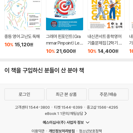
중등 영어 고난도 독해
그래머 핀포인트(Gra
내신콘서트 중학영어
내
mmar Pinpoint) Lev
기출문제집 [2학기 중
기
10
15,120
%
원
el 1
간고사] - 중1영어 능률
간
10
21,600
10
14,400
1
%
%
원
원
김기택 (2026년)
M
이 책을 구입하신 분들이 산 분야 책
로그인
최근 본 상품
주문/배송
고객센터 1544-3800
티켓 1544-6399
중고샵 1566-4295
eBook 1:1문의/채팅상담
예스이십사(주) 사업자 정보
이용약관
개인정보처리방침
청소년보호정책