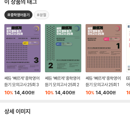
이 상품의 태그
#중학영어듣기
#분철
쎄듀 ‘빠르게’ 중학영어
쎄듀 ‘빠르게’ 중학영어
쎄듀 ‘빠르게’ 중학영어
E
듣기 모의고사 25회 3
듣기 모의고사 25회 2
듣기 모의고사 25회 1
어
10
14,400
10
14,400
10
14,400
1
%
%
%
원
원
원
상세 이미지