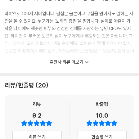
바야흐로 100세 시대입니다. 팔십은 물론이고 구십을 넘어서도 일하는 사
람을 볼 수 있지요. 누군가는 ‘노화의 종말’을 말합니다. 실제로 아흔이 가
까운 나이에도 깨끗한 피부와 건강한 신체를 자랑하는 유명 CEO도 있지
요. 하지만 이 부러운 노년의 삶이 누구에게나 해당되는 것은 아닙니다. 그
러니 당연히 고민과 불안이 생길 수밖에요. 살림은 어떻게 꾸려가야 할지,
건강은 어떻게 유지해야 할지, 자식들에게 손 안 벌릴 수 있을지, 혼자 남아
외롭지는 않을지, 가는 길에 너무 폐를 끼치지는 않을지 등등.
출판사 리뷰 더보기
생(生)이 길어졌다는 말은, 어찌 보면 그리 좋은 것만은 아닐지도 모릅니
다. 그만큼 감내해야 하는 삶의 무게와 고민이 더해졌다는 의미도 될 테니
리뷰/한줄평
20
까요. 게다가 길어진 노년의 삶을 걷기 시작한 사람이 늘어난 것은 아주 최
근의 일입니다. 그런 만큼 처음 맞이하는 긴 여생이 막막하고 두렵기도 하
겠지요.
리뷰
한줄평
9.2
10.0
이 책 『나이 듦을 받아들일 때 얻는 것들』은 이러한 고민과 불안을 나눌 수
있는 다정한 책입니다. 70년간 정신과 전문의로 활동한 아흔두 살의 나카
무라 쓰네코 선생님과 한창 왕성한 활동을 하고 있는 쉰네 살의 현역 정신
리뷰 쓰기
한줄평 쓰기