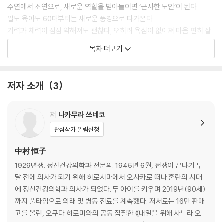
을 받아들였을 때 얻는 것들이 분명 있음을 깨닫게 되면 좋겠습니다. 현재
주연에서 조연으로, 새로운 역할을 받아들이면 ‘근사한 노인’이 된다
를 사는 우리 모두, 긴 노후는 처음이니까요.
일도 육아도 60대부터는 새로운 풍경으로 다가온다
기력과 체력이 점점 약해져도 괜찮다, 오히려 욕심이 없어져 마음 편히 살
수 있다
목차 더보기
[칼럼_불로불사에 얽힌 옛이야기]
2장 인간관계를 서서히 내려놓는다
저자 소개
3
남의 마음을 움직이려고 하면 힘들어진다, 포기하면 오히려 인간관계가 순
조로워진다
저
나카무라 쓰네코
내가 기대하지 않으면 상대방도 기대하지 않는다
관심작가 알림신청
끝이 좋으면 모든 것이 좋다, 그러니 그때까지는 기댈 수 있는 곳에서 버텨
내자
中村 恒子
친구가 많으면 좋기도 하지만, 넓은 교우관계만큼 고민도 늘어난다
1929년생. 정신건강의학과 전문의. 1945년 6월, 전쟁이 끝나기 두
사람들과 어울릴 수 있는 것도 하나의 재능일 뿐, 그렇지 않은 사람도 있으
달 전에 의사가 되기 위해 히로시마에서 오사카로 떠나 혼란의 시대
니 괜찮다
에 정신건강의학과 의사가 되었다. 두 아이를 키우며 2019년(90세)
인간은 본래 고독한 존재, 혼자만의 시간은 나를 풍요롭게 만든다
까지 풀타임으로 외래 및 병동 진료를 계속했다. 저서로는 16만 판매
고작 한두 사람에게 미움을 받는다고 해서 인생이 끝난 건 아니다
고를 올린, 오쿠다 히로미와의 공동 집필한 《내일을 위해 사느라 오
인간관계에서 오는 피로감은 잘 풀리지 않는다, 사람을 골라 사귀는 것도