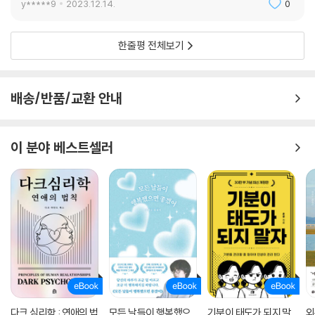
y*****9
2023.12.14.
0
한줄평 전체보기
배송/반품/교환 안내
이 분야 베스트셀러
다크 심리학 : 연애의 법
모든 날들이 행복했으
기분이 태도가 되지 말
외