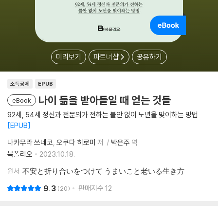
미리보기
파트너샵
공유하기
소득공제
EPUB
나이 듦을 받아들일 때 얻는 것들
eBook
92세, 54세 정신과 전문의가 전하는 불안 없이 노년을 맞이하는 방법
EPUB
나카무라 쓰네코
오쿠다 히로미
저
박은주
역
북폴리오
2023.10.18.
원서
不安と折り合いをつけて うまいこと老いる生き方
9.3
판매지수
12
20