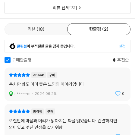
리뷰 전체보기
현재를 사는 우리 모두, 긴 노후는 처음입니다. 아무래도 처음 걷는 길이니
만큼 여러 사람의 지혜를 모으는 일이 필요할지 모릅니다. 『나이 듦을 받아
들일 때 얻는 것들』은 바로 그러한 시작점입니다. 노년의 삶에 대한 하나의
리뷰
18
한줄평
2
‘길잡이’로서 잠시 숨 고르기가 필요할 때 도움을 주는 이정표이자 용기를
가지고 현재의 삶을 꾸려갈 수 있는 원동력이 되어줄 것입니다.
클린봇
이 부적절한 글을 감지 중입니다.
설정
구매한줄평
추천순
eBook
구매
목차만 봐도 이미 좋은 느낌의 이야기입니다
n*****m
2024.06.26.
0
종이책
구매
오랜만에 마음과 머리가 맑아지는 책을 읽었습니다. 간결하지만
의미있고 멋진 인생을 살기위함