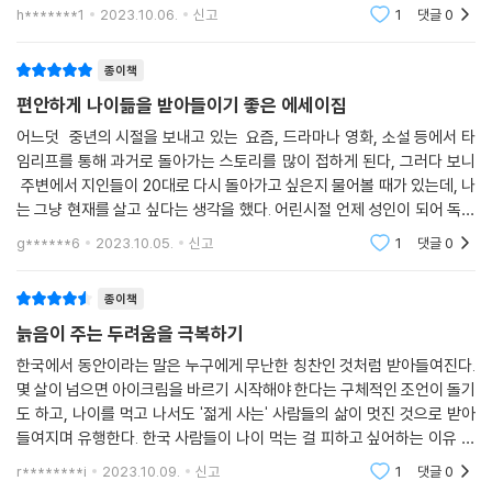
어감이 완전히 분리되어 있지는 않다는 걸 실감했다. 더
h*******1
2023.10.06.
신고
1
댓글
0
이상 나이 듦을 저항하고 부정한다고 해서 모든 인간에게
“내일의 걱정과 어제의 후회는 이제 그만!”
주어진 순리가 나만
종이책
오늘의 삶에 집중하는 것이 중요합니다.
편안하게 나이듦을 받아들이기 좋은 에세이집
사실 의학과 생활 기술의 발달로 우리는 조금 더 젊게, 더 많은 것을 누리
어느덧 중년의 시절을 보내고 있는 요즘, 드라마나 영화, 소설 등에서 타
며, 활동적으로 노년을 보낼 수 있게 되었습니다. 이는 분명 축복입니다. 하
임리프를 통해 과거로 돌아가는 스토리를 많이 접하게 된다, 그러다 보니
지만 이 축복이 영원한 것은 아닙니다. 그럼에도 우리는 나이보다 젊게 사
주변에서 지인들이 20대로 다시 돌아가고 싶은지 물어볼 때가 있는데, 나
는 걸 동경하고, 안티에이징으로 세월을 미루려고 합니다. 이렇게 젊음에
는 그냥 현재를 살고 싶다는 생각을 했다. 어린시절 언제 성인이 되어 독립
집착하다 보면 노년의 삶을 받아들이기가 더 힘들어질 뿐입니다. 기술은
을 할까 고민을 했었는데, 이제는 어떻게 하면 노후를 잘 보낼 수 있을까를
g******6
2023.10.05.
신고
1
댓글
0
고민하게
우리의 노화를 조금 늦춰줄 뿐 영원히 살게 하는 것은 아니니까요. 언제고
우리가 머릿속에 그리는 삶을 살지 못하는 때가 옵니다. 그렇다고 인생이
종이책
끝인 걸까요?
늙음이 주는 두려움을 극복하기
아닙니다. 지금의 삶은 지금의 삶대로 받아들이면 됩니다. 젊었던 지난날
한국에서 동안이라는 말은 누구에게 무난한 칭찬인 것처럼 받아들여진다.
몇 살이 넘으면 아이크림을 바르기 시작해야 한다는 구체적인 조언이 돌기
에 지나치게 집착할 필요도, 더 나이 든 나를 떠올리며 두려워할 필요도 없
도 하고, 나이를 먹고 나서도 '젊게 사는' 사람들의 삶이 멋진 것으로 받아
습니다. 어찌 되었든 우리는 지금 여기, 내가 속한 이 시간과 공간 속에 살
들여지며 유행한다. 한국 사람들이 나이 먹는 걸 피하고 싶어하는 이유 중
고 있으니까요. 그렇게 ‘지금 여기’의 삶을 살면, 나다움을 지키면서 자연스
하나가, 한국이 고령화 사회에다 노인빈곤율이 높은 사회라서가 아닌가 싶
럽게 나이 드는 삶에도 익숙해질 수 있습니다.
r********i
2023.10.09.
신고
1
댓글
0
기도 하다. 개