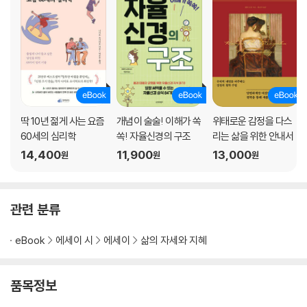
딱 10년 젊게 사는 요즘
개념이 술술! 이해가 쏙
위태로운 감정을 다스
60세의 심리학
쏙! 자율신경의 구조
리는 삶을 위한 안내서
14,400
11,900
13,000
원
원
원
관련 분류
eBook
에세이 시
에세이
삶의 자세와 지혜
품목정보