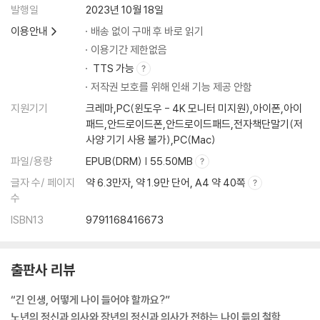
발행일
2023년 10월 18일
이용안내
배송 없이 구매 후 바로 읽기
이용기간 제한없음
TTS 가능
저작권 보호를 위해 인쇄 기능 제공 안함
지원기기
크레마,PC(윈도우 - 4K 모니터 미지원),아이폰,아이
패드,안드로이드폰,안드로이드패드,전자책단말기(저
사양 기기 사용 불가),PC(Mac)
파일/용량
EPUB(DRM) | 55.50MB
글자 수/ 페이지
약 6.3만자, 약 1.9만 단어, A4 약 40쪽
수
ISBN13
9791168416673
출판사 리뷰
“긴 인생, 어떻게 나이 들어야 할까요?”
노년의 정신과 의사와 장년의 정신과 의사가 전하는 나이 듦의 철학