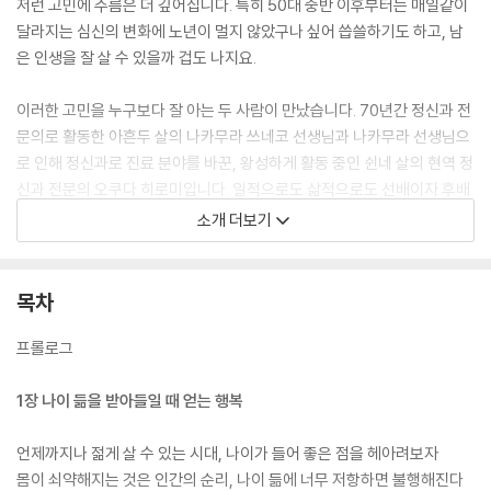
저런 고민에 주름은 더 깊어집니다. 특히 50대 중반 이후부터는 매일같이
달라지는 심신의 변화에 노년이 멀지 않았구나 싶어 씁쓸하기도 하고, 남
은 인생을 잘 살 수 있을까 겁도 나지요.
이러한 고민을 누구보다 잘 아는 두 사람이 만났습니다. 70년간 정신과 전
문의로 활동한 아흔두 살의 나카무라 쓰네코 선생님과 나카무라 선생님으
로 인해 정신과로 진료 분야를 바꾼, 왕성하게 활동 중인 쉰네 살의 현역 정
신과 전문의 오쿠다 히로미입니다. 일적으로도 삶적으로도 선배이자 후배
로 깊은 교감을 나누는 두 사람은, 이 풍요의 시대에 많은 사람이 나이 드는
소개 더보기
것을 불안해한다는 것에 주목하고 필요한 조언을 대화 형식으로 한 권의
책에 담았습니다.
목차
중년과 노년의 변곡점에 서 있는 오쿠다 히로미가 중장년층을 대신해, 90
대의 삶도 적극적으로 꾸려가고 있는 나카무라 선생님에게 ‘나이 든다는
프롤로그
것의 의미’와 ‘어떻게 나이 들어갈 것인지’에 대해 묻고 의견을 구합니다.
각자 살아온 삶은 물론이고 직업상 수많은 사람을 상담한 경험이 녹아든
1장 나이 듦을 받아들일 때 얻는 행복
두 사람의 따뜻하면서도 통찰력 있는 대화는 노화, 고독, 관계, 죽음 등 노
년을 앞두고 불안을 떨치지 못하는 중장년층 및 노년층에게 지금의 삶을
언제까지나 젊게 살 수 있는 시대, 나이가 들어 좋은 점을 헤아려보자
꾸려갈 수 있는 용기를 줍니다. 이를 통해 나이 드는 것의 즐거움과 나이 듦
몸이 쇠약해지는 것은 인간의 순리, 나이 듦에 너무 저항하면 불행해진다