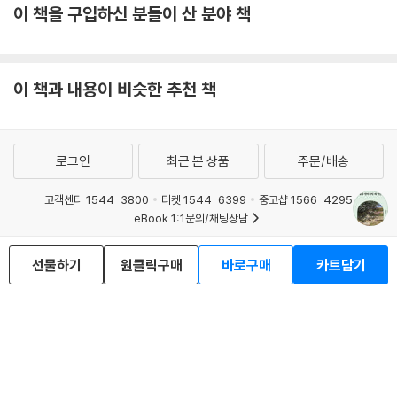
이 책을 구입하신 분들이 산 분야 책
이 책과 내용이 비슷한 추천 책
로그인
최근 본 상품
주문/배송
고객센터 1544-3800
티켓 1544-6399
중고샵 1566-4295
eBook 1:1문의/채팅상담
예스이십사(주) 사업자 정보
선물하기
원클릭구매
바로구매
카트담기
이용약관
개인정보처리방침
청소년보호정책
PC버전
회사소개
거래처관계자께
도서홍보
광고
Copyright © YES24 Corp. All Rights Reserved.
MATOM4