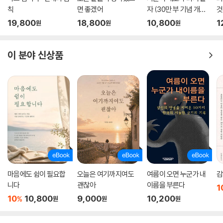
칙
면 좋겠어
자 (30만 부 기념 개정
것
판)
19,800
18,800
10,800
1
원
원
원
이 분야 신상품
마음에도 쉼이 필요합
오늘은 여기까지여도
여름이 오면 누군가 내
감
니다
괜찮아
이름을 부른다
1
10
10,800
9,000
10,200
%
원
원
원