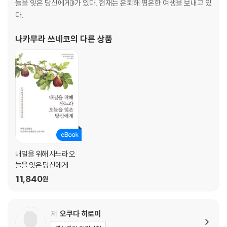
늘을 잊은 당신에게》가 있다. 현재는 은퇴해 평온한 여생을 보내고 있
좋다
다.
무의미한 인사치레는 이제 그만! 허울뿐인 관계는 서서히 정리하자
나카무라 쓰네코
의 다른 상품
3장 마음을 지금 여기에
막연하게 불안하다면, 남과 나를 비교하고 있는 건 아닌지 살펴보자
밤이 되면 불안해질 수 있으니, 몸을 바쁘게 움직여서 머릿속 불안을 떨쳐
버리자
내일의 걱정 어제의 후회가 마음을 차지한다면, 명상을 통해 ‘지금 여기’로
마음을 돌리자
충분한 수면과 균형 잡힌 식사, 평온한 저녁 시간으로 마음에 영양분을 주
자
내일을 위해 사느라 오
자기혐오에 빠질 때는 ‘뭐, 어쩔 수 없지’라며 단념하고 얼른 잠자리에 들자
늘을 잊은 당신에게
사람 얼굴이 저마다 다른 것처럼 우리 인생도 모두 다르다
11,840
원
인생의 답은 마지막이 되어야 알 수 있으니, 지금은 현재에 충실하자
몸을 돌보지 않으면 건강을 해치듯이, 마음도 보살피지 않으면 병이 든다
[칼럼_몸과 마음을 건강하게 가꾸기 위한 수면과 음식]
저
오쿠다 히로미
[칼럼_집에서 할 수 있는 마음챙김 명상법]