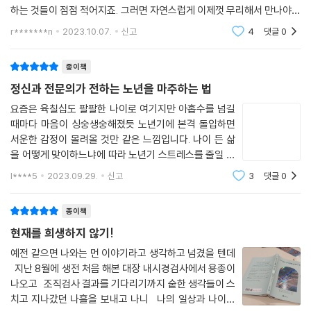
1. ‘자유로움’입니다. 나이가 들면 사회적, 정서적 역할뿐만 아니라 나를 옭
하는 것들이 점점 적어지죠. 그러면 자연스럽게 이제껏 무리해서 만나야만
아매는 욕심에서도 점점 자유로워집니다. “나이가 들면 조연이 되는 것은
했던 사람도 줄어들겠죠. 나키무라 : 그래요. 나이를 들수록 생활을 위해,
r*******n
2023.10.07.
신고
4
댓글
0
자녀를
당연합니다. 젊은 세대의 힘이 된다면 그걸로 만족할 수 있습니다.”
종이책
2. 삶을 관통하는 ‘통찰력과 회복력’입니다. 상처를 받아도 그 또한 지나간
정신과 전문의가 전하는 노년을 마주하는 법
다는 것을 자연스럽게 알게 되지요. “상대를 바꾸려고 하거나 남의 마음을
움직여 상황을 바꾸려는 마음을 내려놓으면 고민은 줄어듭니다.”
요즘은 육칠십도 팔팔한 나이로 여기지만 아홉수를 넘길
때마다 마음이 싱숭생숭해졌듯 노년기에 본격 돌입하면
서운한 감정이 몰려올 것만 같은 느낌입니다. 나이 든 삶
3. ‘시간 활용성’입니다. 자신의 취미와 관심사에 더 많은 시간을 할애할 수
을 어떻게 맞이하느냐에 따라 노년기 스트레스를 줄일 수
있습니다. “자녀들이 크면 시간적으로 여유가 생겨서 취미 활동이나 자원
있겠지요. 92세, 54세 정신과 전문의가 이야기 나누며
봉사를 할 수 있지요.”
l****5
2023.09.29.
신고
3
댓글
0
자연스럽게 나이 드는 방법을 알려줍니다. ＜나이 듦을 받
아들일 때 얻는 것들＞이라는 제목
4. ‘자율성과 독립성’입니다. 보다 자유롭고 독립적으로 내 삶을 결정하며,
종이책
타인의 시선과 기대에 영향받지 않고 원하는 대로 살아갈 수 있습니다. “젊
현재를 희생하지 않기!
음이나 아름다움에 얽매이지 않아서 편하지요.”
예전 같으면 나와는 먼 이야기라고 생각하고 넘겼을 텐데
지난 8월에 생전 처음 해본 대장 내시경검사에서 용종이
5. ‘공헌의 역할’입니다. 책임감이나 압박에서 벗어나 편하게 일하고, 아낌
나오고 조직검사 결과를 기다리기까지 숱한 생각들이 스
없이 도움을 줄 수 있는 것이지요. “중심 세대를 받쳐줄 수 있는 역할을 할
치고 지나갔던 나흘을 보내고 나니 나의 일상과 나이들
수 있습니다.”