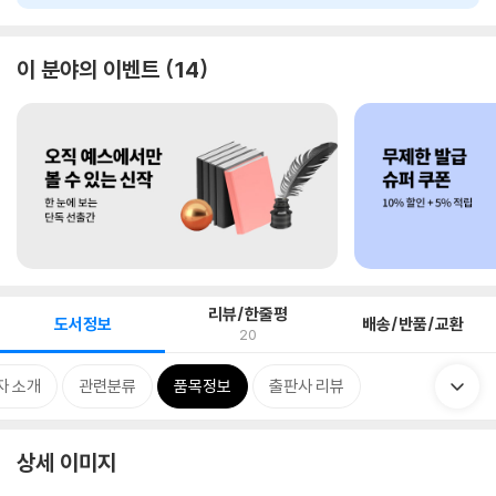
이 분야의 이벤트
14
리뷰/한줄평
도서정보
배송/반품/교환
20
자 소개
관련분류
품목정보
출판사 리뷰
상세 이미지