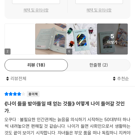
과 전문의 오쿠다 히로미가 함께 풍요의 시대에 나이 드는 것이 불안한 사
람들을 위해 필요한 조언을 대화 형식으로 담아냈습니다. 두 사람의 따뜻
혜택 및 유의사항
혜택 및 유의사항
하면서도 통찰력 있는 대화는 노화, 고독, 관계, 죽음 등 노년을 앞두고 불
안을 쉽게 떨치지 못하는 중장년층 및 노년층에게 지금의 삶을 꾸려갈 수
있는 용기와 희망의 메시지를 전합니다. 더욱이 노년 생활을 즐기는 나카
5
무라 선생님의 노하우가 담긴 칼럼과 본문에 삽입된 명화는 책의 메시지를
더보기
한층 더 풍부하게 전달하며 책 읽는 재미를 높여줍니다.
2
6
“나이 드는 것을 부정해 봤자 불행해질 뿐이에요.”
리뷰
18
한줄평
2
나이 듦을 받아들일 때 얻는 것들
리뷰전체
추천순
누구에게나 ‘나이 드는 것’은, 그리고 ‘나이 든 삶을 산다’는 것은 회피하고
싶은 일입니다. 점점 삶의 끝으로 간다는 의미와도 같으니까요. 하지만 그
종이책
또한 우리 삶의 일부입니다. 두려워하고 불안해한다고 해서 해결되는 일은
없습니다. 그러니 나이 듦을 받아들이고, 현재의 삶을 꾸려가야 합니다. 그
《나이 듦을 받아들일 때 얻는 것들》 어떻게 나이 들어갈 것인
럴 때 우리는 얻게 되는 것이 많아지고, 한층 더 풍부한 삶을 살 수 있습니
가.
다. 그렇다면 나이 듦을 받아들일 때 얻을 수 있는 것들에는 무엇이 있을까
오쿠다 : 불필요한 인간관계는 늙음을 의식하기 시작하는 50대부터 하나
요?
씩 내려놓으면 편해질 것 같습니다. 나이가 들면 사회인으로서 생활하는
것도 끝이 보이기 시작합니다. 자녀들은 부모 품을 떠나 독립하니 지켜야