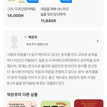
마지막 배려, 주변 사람에게 내 의사를 확실히 전달하자
그거, 다 과긴장이에요
내일을 위해 사느라 오
늘을 잊은 당신에게
에필로그
14,000
원
11,840
원
역
박은주
관심작가 알림신청
사람의 마음을 더 깊이 헤아리고 싶다는 포부를 안고 교토로 유학을
떠나 10년간 머물렀다. 일본 도시샤대학교대학원에서 심리학을 공부
했으며, 현재는 한국으로 돌아와 일본인과 한국인의 정서를 연구한
다. 동시에 언어로도 마음과 마음을 연결하고 싶다는 꿈이 생겨 틈틈
이 번역 작업을 이어가고 있다. 옮긴 책으로는 《감정의 철학 수업》
《나이 듦을 받아들일 때 얻는 것들》이 있다.
박은주
의 다른 상품