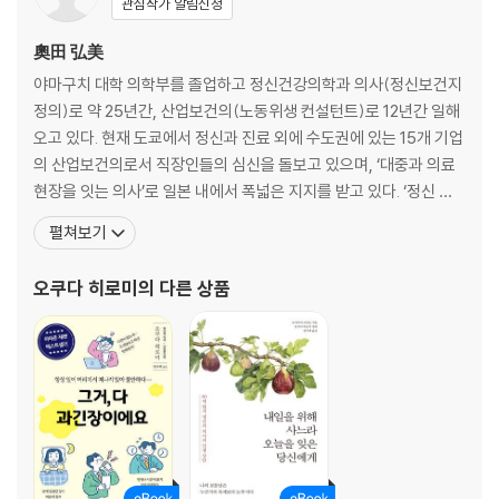
관심작가 알림신청
4장 죽음과 제대로 마주하는 방법
奧田 弘美
야마구치 대학 의학부를 졸업하고 정신건강의학과 의사(정신보건지
나에게 물어보자, 5년 후 죽는다면 무엇을 하고 싶은가?
정의)로 약 25년간, 산업보건의(노동위생 컨설턴트)로 12년간 일해
하고 싶은 일을 미루지 않으면, 마지막에도 웃을 수 있다
오고 있다. 현재 도쿄에서 정신과 진료 외에 수도권에 있는 15개 기업
몸을 움직이기 어려워지더라도 즐길 수 있는 취미를 찾아보자
의 산업보건의로서 직장인들의 심신을 돌보고 있으며, ‘대중과 의료
고독에 익숙해지는 것은 어렵지 않다, 일에 좀 더 시간과 수고를 들여서 마
현장을 잇는 의사’로 일본 내에서 폭넓은 지지를 받고 있다. ‘정신 건
음을 다하자!
강’, ‘몸과 마음 챙김’, ‘행복한 인생’을 주제로 20권 이상의 저서를 집
[칼럼_나카무라 선생님의 건강 비결, 현실에 순응하기]
펼쳐보기
필하였으며, 일하는 사람들을 대상으로 강연도 활발하게 하고 있다.
국내에 번역출간된 도서로는 『내일을 위해 사느라 오늘을 잊은 당신
5장 웃는 얼굴로 마지막을 맞이하기
오쿠다 히로미
의 다른 상품
에게』, 『나이 듦을 받아들일 때 얻는 것들
고령자라면 마주하게 되는 연명치료, 확실히 알아두자
자연스럽게 마지막을 맞이하려면, 유서를 미리 준비하자
혼자 맞이하는 죽음 괜찮다, 어차피 저세상에 갈 때는 혼자다
장례식이나 무덤은 어차피 남겨진 사람들의 몫, 죽은 후의 일은 생각하지
말자
자손을 위해 기름진 땅을 사지 않는다, 자식에게 남겨야 할 것은 돈이 아니
라 지혜!