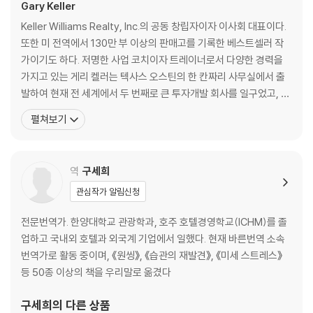
Gary Keller
부록_ 단 하나를 실생활에 적용하는 방법
Keller Williams Realty, Inc.의 공동 창립자이자 이사회 대표이다.
감사의 말
또한 미 전역에서 130만 부 이상의 판매고를 기록한 베스트셀러 작
가이기도 하다. 저명한 사업 코치이자 트레이너로서 다양한 경력을
가지고 있는 게리 켈러는 텍사스 오스틴의 한 칸짜리 사무실에서 출
발하여 현재 전 세계에서 두 번째로 큰 투자개발 회사를 일구었고, 세
권의 베스트셀러를 통해 소기업주와 기업가들이 성공을 찾도록 도와
펼쳐보기
주었다. Ernst & Young 선정 ‘올해의 기업가 상’을 비롯, 《Inc.》에서
선정한 ‘올해의 기업가’ 최종 후보에 오른 바 있다. 또한 그의 회사 ‘Ke
ller
역
구세희
관심작가 알림신청
전문번역가. 한양대학교 관광학과, 호주 호텔경영학교(ICHM)를 졸
업하고 국내외 호텔과 외국계 기업에서 일했다. 현재 바른번역 소속
번역가로 활동 중이며, 《원씽》, 《습관의 재발견》, 《미세 스트레스》
등 50종 이상의 책을 우리말로 옮겼다
구세희
의 다른 상품