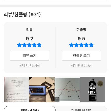
스콧 포스톨이라는 사람의 이야기를 들려주고자 한다. 그는 새로운 팀에
대로 풀리는 게 없다고 여기는 사람들도 있다. 이들은 타고난 팔자라거나
필요한 인재들을 뽑는 자리에서 지원자들에게 이 일급기밀 프로젝트를 맡
운이 좋았다는 식으로 다른 사람의 성공을 단정 짓고 자신들의 ‘운 없음’에
으면 “많은 실수를 저지르며 고생하겠지만 결과적으로 평생 기억에 남을
리뷰/한줄평
971
좌절하곤 한다. 하지만 그건 사실이 아니다. 위대한 성과를 내는 남다른 인
무언가를 하게 될 기회가 무궁무진할 것”이라고 말했다. 그는 회사 전반에
생과 평범한 인생을 결정짓는 차이는 바로 ‘꼭 해야 할 일’에만 파고들었느
있는 인재들에게 이 알쏭달쏭한 말을 전했고, 이 도전에 즉각적으로 나선
냐, ‘필요 없는 일’에 에너지를 낭비했느냐에 있다.
리뷰
한줄평
사람들만 팀원으로 뽑았다. 나중에 그가 드웩의 책을 읽고 그녀에게 말한
성공은 도미노처럼 작동한다. 성공한 사람들은 늘 성공에 ‘꼭 필요한 일
것처럼 ‘성장의 사고방식’(growth-minded)을 가진 사람들을 찾고 있었
9.2
9.5
들’의 ‘순서’를 계획해놓고 ‘가장 알맞은 타이밍’에 첫 번째 일을 ‘제대로’ 해
던 것이다. 이 이야기가 왜 중요할까? 스콧 포스톨의 이름은 들어 본 적이
낸다. 한 번 넘어지기 시작하면 멈추지 않는 도미노처럼 그들은 처음의 성
없다고 해도 그가 그렇게 소집한 팀이 내놓은 결과물을 모를 수는 없을 것
공을 다음 행동과 연결 지음으로써 더 크고 더 위대한 성공을 이끌어낸다.
이다. 포스톨은 애플의 수석 부사장이었고, 그가 뽑은 팀원들이 만든 것은
리뷰 쓰기
한줄평 쓰기
그들은 첫 번째 도미노만 정확히 찾아 쓰러뜨린다면 줄지어 늘어선 수많은
바로 아이폰이었다. ---「제9장, 크게 벌이는 일은 위험하다」
도미노는 자연히 쓰러지게 된다는 성공의 도미노 효과를 누구보다 잘 알고
혜택 및 유의사항
혜택 및 유의사항
있다. 모든 일을 시작하게 하는 단 하나의 도미노, 우리가 ‘원씽(The One
‘오늘’을 당신이 가진 ‘모든 내일’과 연결시켜라. 이를 뒷받침하는 연구 결
Thing)’이라 부르는 이것을 찾아낼 수만 있다면 누구나 술술 잘 풀리는 인
과도 있다. 총 262명의 학생들을 대상으로 시각화가 결과에 어떤 영향을
생을 경험할 수 있다.
미치는지 조사했다. 학생들을 두 그룹으로 나누고 한 그룹의 학생들은 원
56
하는 결과를 마음속에 그려 보았고(예를 들어 시험에서 A학점을 받는 것),
더보기
The One Thing, 복잡한 세상에서 나만의 중심을 잃지 않는 법
다른 한 그룹은 원하는 결과를 얻기 위해 필요한 과정(시험에서 A학점을
《원씽 The One Thing》은 미국에서 가장 큰 투자개발 회사의 대표이자
2
받기 위해 필요한 공부 과정 등)을 머릿속에 그렸다. 결론적으로 말하면 과
총 130만 부 이상이 팔린 베스트셀러의 저자 게리 켈러와 제이 파파산이
정을 시각화한 학생들이 전반적으로 더 나은 결과를 얻었다. 결과만을 그
리뷰
436
한줄평
535