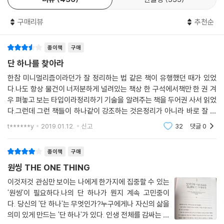
쓴, 이제까지의 통념을 뒤엎는 신개념 자기계발서이다. 이 책이 말하고 있
려 본 학생들보다 먼저 공부를 시작하고 더 자주 함으로써 더 높은 성적을
는 인생의 성공과 행복에 대한 단순한 진리는 바로 ‘원씽’(The One Thin
거둔 것이다.
구매리뷰
추천순
g), 자신에게 가장 중요한 단 하나, 가장 중요한 한 가지 일에 집중하고 파
---「제14장, 우선순위에 따라 살아라」중에서
고들라는 것이다.
종이책
구매
‘원씽One Thing’은 세상의 모든 분야에 적용될 수 있는 개념이다. 기업의
입장에서는 회사를 상징하거나 정체성을 드러내는 하나의 제품이나 서비
단 하나를 찾아라
스, 개인의 삶에서는 자신의 인생을 의미 있게 만들어주는 한 가지 목표를
한참 미니멀리즘이라던가 잘 정리하는 법 같은 책이 유행했던 때가 있었
의미한다. 다시 말해 기업의 수익성과 매출, 개인의 직업과 연봉과 같은 단
다.나도 항상 물건이 너저분하게 널려있는 책상 한 구석에서책만 한 권 겨
선적인 시각이 아닌 보다 본질을 관통하는 주제이며 목적을 항해 나아가도
우 펴놓고 보는 타입이라정리하기 기술을 알려주는 책을 두어권 사서 읽었
록 해주는 원천인 것이다. 그래서 저자는 이 책에서 “당신에게 가장 중요한
다.그런데 그런 책들이 하나같이 강조하는 것은정리가 아니라 바로 잘 버
‘단 하나’는 무엇인가?”(What‘s your ONE Thing?)라고 계속해서 질문
리기였다.나한테 필요하지 않고 중요하지 않은 물건들을죄다 끌어안고 살
t******y
2019.01.12.
신고
32
댓글
0
려니 정리가 되지 않
을 던진다.
종이책
구매
중요하지 않은 것은 버려라.
원씽 THE ONE THING
당신의 에너지를 오직 한 가지에 집중하라!
자신만의 ‘원씽’을 찾는 방법을 알려주기 위해 씌여진 이 책은 총 3부로 구
이것저것 관심만 보이는 나에게 한가지에 집중할 수 있는
'원씽'이 필요하다.나의 단 하나가 뭔지 계속 고민중이
성되어 있다. 먼저 1부에서는 모두가 성공의 원칙이라고 믿어온 여섯 가지
다. 당신의 '단 하나'는 무엇인가?누구에게나 자신의 삶을
주장(모든 일이 다 중요하다/멀티태스킹은 곧 능력이다/성공은 철저한 자
의미 있게 만드는 '단 하나'가 있다. 인생 전체를 감싸는 혹
기관리에서 온다/의지만 있다면 못할 일은 없다/균형 잡힌 삶이 아름답