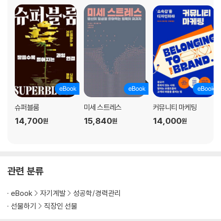
슈퍼블룸
미세 스트레스
커뮤니티 마케팅
14,700
15,840
14,000
원
원
원
관련 분류
eBook
자기계발
성공학/경력관리
선물하기
직장인 선물