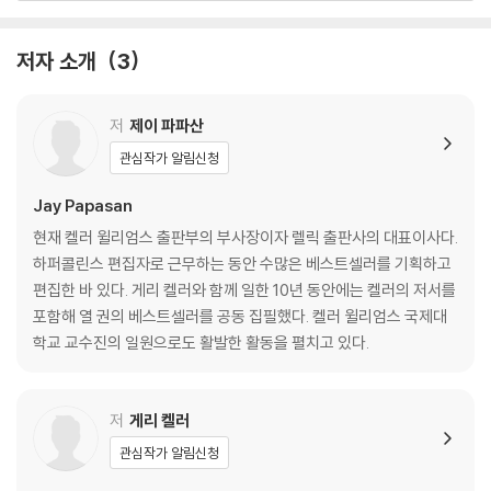
제7장 의지만 있다면 못할 일은 없다
제8장 일과 삶에 균형이 필요하다
저자 소개
3
제9장 크게 벌이는 일은 위험하다
제2부 : 진실_복잡한 세상에서 중심을 잃지 않는 법
저
제이 파파산
관심작가 알림신청
제10장 미래의 크기를 바꾸는 초점탐색 질문
제11장 도미노를 세워라
Jay Papasan
제12장 삶의 해답으로 가는 길
현재 켈러 윌리엄스 출판부의 부사장이자 렐릭 출판사의 대표이사다.
하퍼콜린스 편집자로 근무하는 동안 수많은 베스트셀러를 기획하고
제3부 : 위대한 결과_인생의 반전을 불러오는 단순한 진리
편집한 바 있다. 게리 켈러와 함께 일한 10년 동안에는 켈러의 저서를
포함해 열 권의 베스트셀러를 공동 집필했다. 켈러 윌리엄스 국제대
제13장 목적의식을 가지고 살아라
학교 교수진의 일원으로도 활발한 활동을 펼치고 있다.
제14장 우선순위에 따라 살아라
제15장 생산성을 위해 살아라
제16장 세 가지 약속
저
게리 켈러
제17장 네 종류의 도둑들
관심작가 알림신청
제18장 위대함으로 가는 변화의 시작