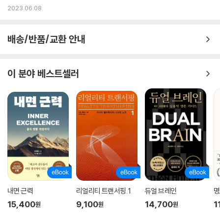
매 동향
2023.06.08.
배송/반품/교환 안내
이 분야 베스트셀러
내면 근력
리얼리티 트랜서핑. 1
듀얼 브레인
명
15,400
9,100
14,700
1
원
원
원