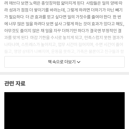
려 애쓰다 보면 노력은 종잇장처럼 얇아지게 된다. 사람들은 일의 양에 따
라 성과가 점점 더 쌓이기를 바라는데, 그렇게 하려면 더하기가 아닌 빼기
가 필요하다. 더 큰 효과를 얻고 싶다면 일의 가짓수를 줄여야 한다. 한 번
에 너무 많은 일을 하려다 보면 설사 그렇게 하는 것이 효과가 있다고 해도,
아무것도 줄이지 않은 채 일을 자꾸 더하기만 하다가 결국엔 부정적인 결
과를 맞게 된다. 마감 기한을 수시로 놓치게 되고, 만족스럽지 못한 결과가
나타나며, 스트레스가 높아지고, 업무 시간이 길어지며, 수면 시간이 줄어
들고, 영양 상태가 나빠지며, 운동을 못하고, 가족은 물론이고 친구들과 함
께 보내는 시간도 줄어든다. 이 모두가 생각보다 얻기 쉬운 것들을 좇으며
책 속으로 더보기
쓸데없이 노력을 낭비했기 때문이다. 파고드는 것은 남다른 성과를 내기
위한 간단한 방법이다. 게다가 효과도 좋다. 언제든, 어디에서든, 어떤 경우
에서든 통한다. 왜일까? 단 하나의 목적의식, 궁극적으로 본인이 원하는
관련 자료
곳까지 도달한다는 단 하나의 목표만을 갖게 하기 때문이다.
---「제1장, 당신에게 가장 중요한 ‘단 하나’는 무엇인가」
훌륭한 성공은 동시다발적으로 일어나는 것이 아니라 순차적으로 일어나
기 때문이다. 선형으로 시작된 것이 기하급수적으로 변한다. 올바른 결정
을 내리고, 그 다음에 또 한 가지 올바른 결정을 내린다. 시간이 흐르면서
이것들이 쌓이다 보면 성공의 잠재력이 봇물 터지듯 발산된다. 도미노 효