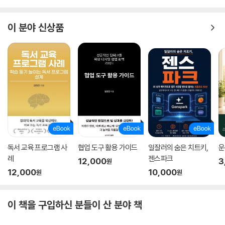
이 분야 신상품
독서 교육 프로그램 사
협업 도구 활용 가이드
일잘러의 숨은 치트키,
운
례
젠스파크
12,000
3
원
12,000
10,000
원
원
이 책을 구입하신 분들이 산 분야 책