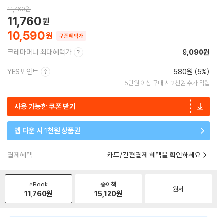
11,760
원
11,760
10,590
쿠폰혜택가
크레마머니 최대혜택가
9,090원
YES포인트
580원 (5%)
5만원 이상 구매 시 2천원 추가 적립
사용 가능한 쿠폰 받기
앱 다운 시 1천원 상품권
결제혜택
카드/간편결제 혜택을 확인하세요
eBook
종이책
원서
11,760
원
15,120
원