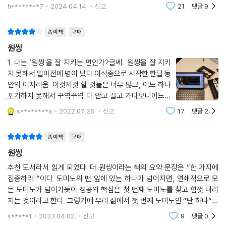
은 개인적인 삶, 인간관계, 커리어, 사업, 재정문제 등 삶
다/크게 벌이는 일은 위험하다)의 허상을 조목조목 비판한다. 이런 잘못된
h********7
2024.04.14.
신고
21
댓글
9
의 여러 부분들에서 가장 본질적으로 생각하는 '단 하
믿음으로 인해 우리는 바쁘게 일하는 것만이 능사이고, 모든 일을 다 완벽
나'가 있을 것이다.각각 자신만의 '단 하나
히 잘하기 위해 동시에 여러 가지 일을 하다 결국 아무것도 제대로 하지 못
종이책
구매
하고 지쳐 떨어지고 만다는 것이다. 또한 이렇게 여러 일을 해내지 못하면
원씽
‘자기관리’와 ‘의지’가 부족한 것으로 자책하게 만드는 것 또한 각종 미디어
1. 나는 '원씽'을 잘 지키는 편인가?글쎄.. 원씽을 잘 지키
와 자기계발서가 만들어낸 거짓일 뿐이라고 저자는 지적한다. 우리에게 필
지 못해서 얼마전에 병이 났다.이석증으로 시작한 한달 동
요한 것은 중요한 일을 지속시킬 수 있는 ‘습관’일 뿐이며 이러한 습관 만들
안의 어지러움. 이것저것 할 것들은 너무 많고, 어느 하나
기에 필요한 실질적인 지침을 소개한다.
포기하지 못해서 꾸역꾸역 다 안고 끌고 가다보니어느것
2~3부에서는 성공을 둘러싼 허상에서 벗어나 자신만의 큰 목표를 세우도
하나 제대로 된 것이 없이 번아웃 되어버렸다.건강 - 운동
s********a
2022.07.26.
신고
17
댓글
2
록 우리를 안내한다. 그 첫 단계에 해당하는 ‘초점탐색 질문’은 ‘아무리 강
- 하루 1시간 운동 가족 - 청소, 식단, 아이들 케어, 신랑
렬한 햇빛이라도 초점을 맞추기 전에는 절대로 종이 한 장 태울 수 없다’는
어시 투자공부 - 부동산, 주식 스터
종이책
구매
말처럼 최종의 목표인 ‘원씽’에 다가가기 위해 지금 당장 해야 하는 ‘원
씽’이 무엇인지 알려준다. 그리고 더 큰 성공에 도달하기 위한 도미노를 세
원씽
우는 데 필요한 요소들을 분석한다. 이 과정을 통해 성공의 열쇠는 우리가
추천 도서라서 읽게 되었다. 더 원씽이라는 책의 요약 문장은 “한 가지에
‘모든 일’을 다 잘 해낼 때 오는 것이 아니라 가장 핵심적인 일을 가장 ‘적합
집중하라!”이다. 도미노의 맨 앞에 있는 하나가 넘어지면, 연쇄적으로 모
한’ 순간에 해내는 것임을 깨닫게 해주고 그 핵심적인 일을 찾기 위한 우선
든 도미노가 넘어가듯이 성공의 핵심은 첫 번째 도미노를 찾고 힘껏 내리
순위를 결정하는 법에 대해 명확히 설명해준다.
치는 것이라고 한다. 그렇기에 우리 삶에서 첫 번째 도미노인 “단 하나”의
중요성을 설파하고, 그것이 무엇인지 찾으라고 한다. 제1부에서는 41쪽
s*****1
2023.04.02.
신고
9
댓글
0
인생에도 뺄셈이 필요하다