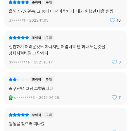
지를 전달하는 이 책은 베스트셀러에 오를 수밖에 없다. 당신이 에너지를
종이책
구매
한 가지에 몰입하라. 놀라운 삶이 시작될 것이다.
올해 47권 완독. 그 중에 이 책이 탑이다. 내가 원했던 내용.원씽
_《뉴욕 타임스》
d******1
2022.11.05.
10
이 책은 당신의 성공을 가로막고, 당신의 계획을 좌절시키는 거짓말들이
무엇인지 보여 준다. 그리고 ‘단 하나’(The One Thing)를 통해 완벽하게
종이책
구매
새로운 전략을 제안한다. 당신이 일하는 방식, 선택하는 방식, 그리고 성과
실천하기 어려운것도 아니지만 어렵네요 단 하나 모든것을
를 내는 방식 그 모든 부분에서 이 책은 획기적인 변화를 선사할 것이다.
상쇄시켜버릴 그 단하나
_《월스트리트 저널》
d********e
2021.10.17.
8
이 책은 어떻게 멀티태스킹을 가장한 ‘주의력 결핍’에서 벗어나며, 우선순
위를 정하고 한 곳에 집중해야 하는지 알려 준다. 세계에서 가장 큰 투자개
종이책
구매
발 회사를 소유한 백만장자가 들려주는 가치 있는 성공의 조언들이 가득하
중구난방. 그냥 그렇습니다.
다.
c********3
2019.04.28.
7
_《포브스》
쳇바퀴 안에서 늘 똑같은 인생이 계속된다고 느끼는가? 지금 당장 이 책을
종이책
구매
집어라. 당신의 삶에 기막힌 변화를 가져다줄 것이다. 당신의 선택에 인생
원씽을 찾으러 떠나요
의 성공이 달려 있다.