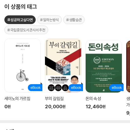
이 상품의 태그
#성공하고싶다면
#일하는방식
#생활습관
#국립중앙도서관사서추천
세이노의 가르침
부의 갈림길
돈의 속성
생
가
0
20,000
12,460
원
원
원
9