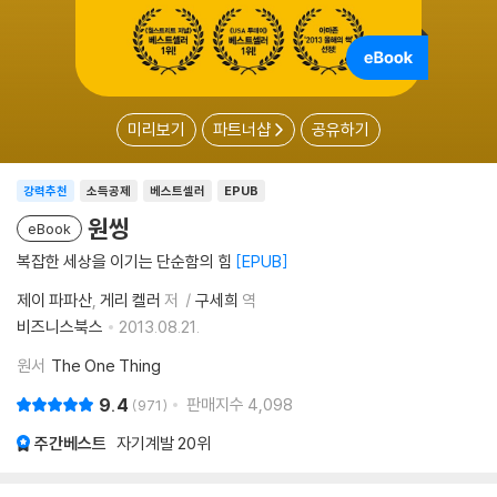
미리보기
파트너샵
공유하기
강력추천
소득공제
베스트셀러
EPUB
원씽
eBook
복잡한 세상을 이기는 단순함의 힘
EPUB
제이 파파산
게리 켈러
저
구세희
역
비즈니스북스
2013.08.21.
원서
The One Thing
9.4
판매지수
4,098
971
주간베스트
자기계발
20위