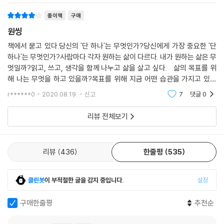
오늘날 대부분의 사람들은 자신의 인생에 중요하지 않은 일들을 하고 필요
종이책
구매
없는 관계들을 유지하느라 인생의 대부분의 시간과 에너지를 빼앗기고 있
원씽
다. 당장 오늘 하루를 돌아보자. 오늘 한 일 중에서 자신이 생각하는 인생의
최종 목표에 반걸음이라도 가까이 가게 해준 것이 있는지, 혹 나의 꿈이 아
책에서 묻고 있다.당신의 '단 하나'는 무엇인가?당신에게 가장 중요한 '단
하나'는 무엇인가?사람마다 각자 원하는 삶이 다르다. 내가 원하는 삶은 무
닌 누군가의 꿈을 이뤄주기 위해 나의 소중한 하루를 희생하지 않았는지
엇일까?읽고, 쓰고, 생각을 함께 나누고 삶을 살고 싶다. 삶의 목표를 위
말이다. 당신의 인생에서 가장 중요한 ‘원씽One Thing’은 무엇인가? 자
해 나는 무엇을 하고 있을까?목표를 위해 지금 어떤 습관을 가지고 있을
신이 지금 하고 있는 일이 인생의 ‘원씽One Thing’에 이르기 위한 도미노
까? 목표를 향해 오늘 하루에 해야 할 ‘단 하나’는 무엇일까? 책 속에 이런
블록 중 하나인가? 이 두 가지 질문에 자신 있게 대답하지 못한다면 지금
r******0
2020.08.19.
신고
7
댓글
0
문구가 있
바로 저자들의 이야기에 귀를 기울여야 할 것이다. 결코 모든 일을 다 잘하
리뷰 전체보기
려고 하지 마라. 한꺼번에 많은 일을 해내는 사람이 승자가 되는 것이 아니
라 한 가지라도 제대로 해내는 사람이 최종 승자가 된다는 단순명쾌한 진
리를 한번 따라가 보자. 그리고 사방에 흩어져 있는 도미노들의 열을 우선
리뷰
436
한줄평
535
순위에 맞춰 세우고 첫 번째 도미노를 쓰러뜨리자. 뒤로 줄줄이 넘어질 준
비가 되어 있는 더 큰 성공으로 이어지는 긴 도미노를 발견하게 될 것이다.
클린봇
이 부적절한 글을 감지 중입니다.
설정
추천의 글
구매한줄평
추천순
과중한 업무와 멀티태스킹이 만연한 이 세상에서 단순하지만 명확한 메시