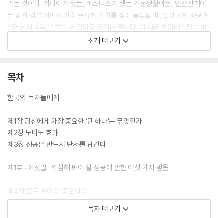
라는 것이다. 커리어가 됐든, 비즈니스가 됐든 가정생활이든, 인간관계이
든 삶의 각 분야에서 가장 중요한 가치를 찾아 몰두할 때, 일에서의 성공과
삶에서의 행복을 얻을 수 있다고 저자는 말한다. 이 책은 멀티태스킹을 비
롯한 성공에 대한 거짓신화를 바로잡고, ‘원씽 The One Thing’의 일을
소개 더보기
찾아 집중하는 법, 그리고 그 ‘원씽 The One Thing’을 찾아 어떻게 습관
화하고 삶의 부분에 적용할 것인지 그 방법을 제시한다.
목차
한국의 독자들에게
제1장 당신에게 가장 중요한 ‘단 하나’는 무엇인가
제2장 도미노 효과
제3장 성공은 반드시 단서를 남긴다
제1부 : 거짓말_의심해 봐야 할 성공에 관한 여섯 가지 믿음
제4장 모든 일이 다 중요하다
제5장 멀티태스킹은 곧 능력이다
목차 더보기
제6장 성공은 철저한 자기관리에서 온다