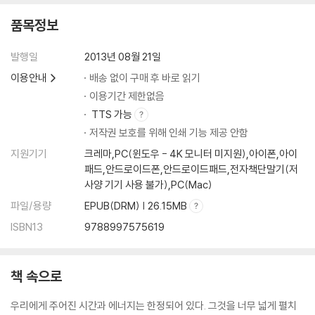
품목정보
발행일
2013년 08월 21일
이용안내
배송 없이 구매 후 바로 읽기
이용기간 제한없음
TTS 가능
저작권 보호를 위해 인쇄 기능 제공 안함
지원기기
크레마,PC(윈도우 - 4K 모니터 미지원),아이폰,아이
패드,안드로이드폰,안드로이드패드,전자책단말기(저
사양 기기 사용 불가),PC(Mac)
파일/용량
EPUB(DRM) | 26.15MB
ISBN13
9788997575619
책 속으로
우리에게 주어진 시간과 에너지는 한정되어 있다. 그것을 너무 넓게 펼치