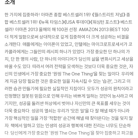
소개
한 가지에 집중하라! 아마존 종합 베스트셀러 1위! 《월스트리트 저널》 종
합 베스트셀러 1위! 《뉴욕 타임스》《USA 투데이》《워싱턴 포스트》 베스트
셀러! 아마존 2013 올해의 해 100권 선정. AMAZON 2013 BEST 100
더 적게 일함으로써 상대적으로 깊게 집중하여 더 크게 성공하는 비결을
소개한다. 애플에게는 아이폰이 있었고, 인텔에는 마이크로프로세서가 코
카콜라에게는 그들만의 레시피 하나가 있었다. 가장 중요한 단 하나의 가
치, 단 한 명의 사람, 단 하나의 아이디어가 당신의 삶을 변화시키고 세상을
바꿀 수도 있다. 따라서 여러 전략을 모색하는 것보다 더욱 중요한 것은, 자
신의 인생에서 가장 중요한 ‘원씽 The One Thing’을 찾는 일이다. 우리에
게 지금 당장 필요한 것은 중요한 일을 지속시킬 수 있는 ‘습관’, 그리고 이
러한 습관 만들기에 필요한 실질적인 지침이다. 모두가 성공의 원칙이라고
인정했던 잘못된 믿음으로 인해 우리는 바쁘게 일하는 것만이 능사라고 여
기지만, 성공을 둘러싼 허상에서 벗어나 자신만의 큰 목표를 세우는 것이
더욱 중요하다. 성공의 열쇠는 우리가 ‘모든 일’을 다 잘 해낼 때가 아니라
가장 핵심적인 일을 가장 ‘적합한’ 순간에 해낼 때 찾아온다는 것을 잊지 말
자. 책에서 말하고 있는 인생의 성공과 행복에 대한 진리는 너무도 단순하
다. 당신에게 가장 중요한 '원씽 The One Thing'을 찾아 집중하고 파고들