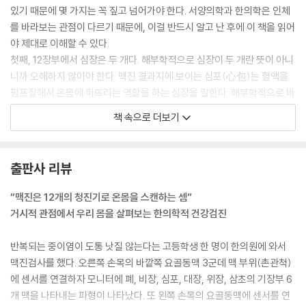
있기 때문에 몇 가지는 꼭 짚고 넘어가야 한다. 서양의학과 한의학은 인체
를 바라보는 관점이 다르기 때문에, 이걸 반드시 알고 난 후에 이 책을 읽어
야 제대로 이해할 수 있다.
첫째, 12장부에서 심장은 두 개다. 해부학적으로 심장이 두 개란 뜻이 아니
니까 오해하지 않아야 한다. 맥진 결과지에 보이는 심포(心包)는 혈액을
펌프질해서 온몸에 퍼뜨리는 역할을 하는 심장을 말한다. 해부학적으로 바
라보는 심장에 좀 더 가까워서, 현대인들이 보통 ‘심장병’이라고 생각하는
책 속으로 더보기
협심증, 심근경색 등의 질병을 이 심포맥에서 볼 수 있다.
반면 심장(心臟)은 마음을 보는 기관이다. 해부학적 분류보다는 기능적인
분류라고 생각해야 한다. 우리나라 땅에 최초의 서양식 병원이 생긴 지가 2
출판사 리뷰
023년 현재 기점으로 150년이 채 되지 않았다. 우리가 서양의학적 사고방
식에 젖어든 지도 150년이 안 되었다는 뜻이다. 반면에 한의학적 사고는
“맥진은 12개의 청진기로 온몸을 스캔하는 셈”
우리가 쓰는 말에 고스란히 담겨 있다. 우리 몸속 DNA에는 몇 세기 동안
거시적 관점에서 우리 몸을 살펴보는 한의학적 건강검진
저장된 한의학적 사고가 있다는 말이다. 그러니 심장이 두 개라는 말도 이
해할 수 있을 것이다. 어떤 일로 마음이 아플 때 우리는 “심장이 아파”라는
반복되는 중이염이 도통 낫질 않는다는 고등학생 한 명이 한의원에 와서
말을 쓰기도 한다. 그때의 ‘심장’이 바로 맥진 결과지에 있는 심장이다. 영
맥진검사를 했다. 오른쪽 손목의 바깥쪽 요골동맥 3군데 맥 부위(촌관척)
어 사전을 찾아봐도 heart는 심장이기도 하고 마음이기도 하다.
에 센서를 연결하자 모니터에 폐, 비장, 심포, 대장, 위장, 삼초의 기장부 6
--- p.30, 「"먹는 즐거움과 위장장애를 바꾸셨네요”」 중에서
개 맥을 나타내는 파형이 나타났다. 또 왼쪽 손목의 요골동맥에 센서를 연