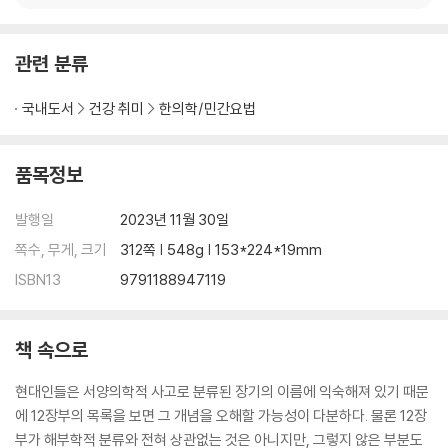
에필로그 _ 소니 회장이 한국에 찾아온 이유
관련 분류
국내도서
건강 취미
한의학/민간요법
품목정보
발행일
2023년 11월 30일
쪽수, 무게, 크기
312쪽 | 548g | 153*224*19mm
ISBN13
9791188947119
책 속으로
현대인들은 서양의학적 사고로 분류된 장기의 이름에 익숙해져 있기 때문
에 12장부의 목록을 보면 그 개념을 오해할 가능성이 다분하다. 물론 12장
부가 해부학적 분류와 전혀 상관없는 것은 아니지만, 그렇지 않은 부분도