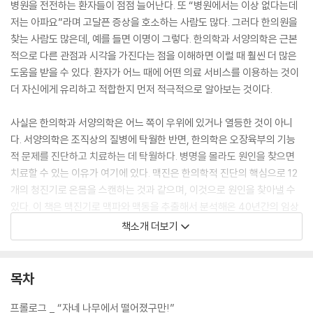
병원을 전전하는 환자들이 점점 늘어난다. 또 “병원에서는 이상 없다는데
저는 아파요”라며 고달픈 증상을 호소하는 사람도 많다. 그러다 한의원을
찾는 사람도 많은데, 예를 들면 이명이 그렇다. 한의학과 서양의학은 근본
적으로 다른 관점과 시각을 가진다는 점을 이해하면 이럴 때 훨씬 더 많은
도움을 받을 수 있다. 환자가 어느 때에 어떤 의료 서비스를 이용하는 것이
더 자신에게 유리하고 적합한지 먼저 적극적으로 알아보는 것이다.
사실은 한의학과 서양의학은 어느 쪽이 우위에 있거나 열등한 것이 아니
다. 서양의학은 조직상의 질병에 탁월한 반면, 한의학은 오장육부의 기능
적 문제를 진단하고 치료하는 데 탁월하다. 병명을 몰라도 원인을 찾으면
치료할 수 있는 이유가 여기에 있다. 맥진은 한의학적 진단의 핵심으로 12
개의 청진기로 온몸을 스캔하는 것과 같으며, 이것으로 원인을 찾아낼 수
있다. 이 책은 맥진기로 맥파와 맥동을 추출해서 분석해온 40년간의 임상
데이터를 통해 한의학적 진단을 이야기하고 있다. 고가의 진단검사를 받았
책소개 더보기
지만 병의 원인을 모를 때, 심인성 질환이 의심될 때, 숨어 있는 질병을 찾
아낼 때, 적은 비용으로 자주 건강검진을 하고 싶을 때 맥진검사를 해보자.
목차
프롤로그 _ “자네 나무에서 떨어졌구만!”