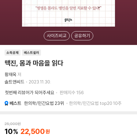
사이즈비교
공유하기
소득공제
베스트셀러
맥진, 몸과 마음을 읽다
황재옥
저
솔트앤씨드
2023.11.30.
첫번째 리뷰어가 되어주세요
판매지수
156
베스트
한의학/민간요법
23위
한의학/민간요법 top20 10주
25,000
원
10
22,500