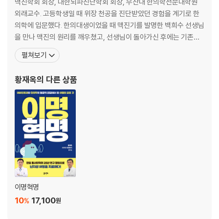
상초와 하초는 밸런스를 이뤄야 한다｜심장은 12장부의 사령탑이다｜폐
맥진학회 회장, 대한뇌파진단학회 회장, 부산대 한의학전문대학원
는 기를 관장하는 으뜸 기관이다｜간은 몸을 방어하는 장군과 같다｜비장
외래교수. 고등학생일 때 위장 천공을 진단받았던 경험을 계기로 한
맥에서 뇌의 활동을 본다｜신장과 방광은 비뇨기와 척추를 본다｜육부에
의학에 입문했다. 한의대생이었을 때 맥진기를 발명한 백희수 선생님
병이 있는데 원인은 오장에 있다?
을 만나 맥진의 원리를 깨우쳤고, 선생님이 돌아가신 후에는 기존의
맥진기를 디지털화한 심안맥진기를 개발해 40년 가까이 임상 데이
펼쳐보기
4장 마음이 다쳐서 몸이 아픈 사람들
터를 쌓았다. 30여 년 전 이명 때문에 농약 음독, 한강 투신, 수면제
과다 복용 등 자살 시도를 할 정도로 괴로워하던 3명의 환자를 만났
황재옥
의 다른 상품
마음속 깊은 상처는 맥에 나타난다｜퇴근하면 집에 가서 또 일해야 하는
다. 그 뒤로 중국으로 일본으로, 동양의학이든 서양의
워킹맘｜아프진 않지만 심장이 추운 사람들｜엄마 아빠가 행복하면 아이
도 행복하다｜엄마의 욕심과 아이의 희망이 충돌할 때｜꽁한 남자, 여성
스러운 남자｜치료를 위해 일을 그만둘 수 있을까
5장 12장부를 이해하면 양생법이 보인다
무리하면 기력이 딸려 폐가 싫어한다｜팔다리를 움직여야 비장이 건강하
다｜마음의 상처는 심장에 타격을 입힌다｜화를 다스리지 못하면 간담이
이명혁명
상한다｜낮밤의 구별이 있어야 신장이 편안하다｜위와 장은 찬물에 괴로
10
17,100
워한다｜허리를 숙이고 걸으면 인생도 꺾인다
%
원