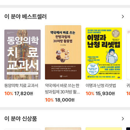
는 “인생에서 공부가 최고는 아냐”라고 하니까 위안을 얻는 것이다. 아이
제도 아니다. 의사와 얼굴 마주보고 대면하는 진료 시간이 2분, 3분밖에 안
들은 “제가 하고 싶은 거 하고 싶어요”라고 하는데 엄마 아빠가 안 들어주
된다거나 자신의 이야기를 제대로 들어주지 않는 병원에서 환자들은 갑갑
이 분야 베스트셀러
는 상황이면, 아이를 잠시 내보내고 부모와 한참 이야기하기도 한다.
증을 느낀다. 이건 난치병이 아닌 경우에도 마찬가지다. “제 병이 뭐예
--- p.235, 「총명탕을 먹였는데 왜 성적이 안 오를까」 중에서
요?” “제가 왜 아픈 거예요?” “고칠 수 있어요?” 이것이 그동안 환자들이
저자에게 가장 많이 질문하며 궁금해했던 것이라고 한다. 저자는 책에서
한 여성 환자의 맥진을 봤는데 심장 맥이 뚝 떨어져 있었다. “환자분은 가
맥진의 원리를 풀어냄으로써 이런 궁금증을 해소하는 답을 하고 있다.
슴이 철렁 내려앉았네요. 누가 죽었습니까?” 물었다. 가슴이 뚝 떨어진 맥
이 나타나는 경우는 시련을 겪은 것인데, 여성의 경우 가장 많은 임상 사례
손목 안쪽의 요골동맥 박동이 느껴지는 곳에 손가락을 얹고 맥을 파악하는
가 자식이 죽었거나 친정엄마가 돌아가셨거나 그런 일들이다. 자식의 죽음
것을 ‘진맥’ 또는 ‘맥진’이라고 한다. 한의학의 맥진은 거창한 의료장비 없
은 가슴에 못 박힌 맥으로 나타나기도 한다. 환자는 신기하다면서 몇 주 전
이도 언제 어디서나 진단을 내릴 수 있어 주요한 진단법으로 활용해왔지
에 50대 초반의 남동생이 자살한 현장을 보았다고 고백했다. 상상해보면
만, 손의 감각으로만 알아내려고 하면 너무 어렵고 배우고 익히는 데 시간
참 끔찍한 경험이다. 그런 일을 겪으면 이명이 간헐적으로 있던 사람도 급
이 오래 걸린다는 단점이 있다. 그 때문에 안타깝게도 현실에서 맥진의 고
동양의학 치료 교과서
약국에서 바로 쓰는 한
이명과 난청 리셋법
귀
격히 나빠진다. 그 정도면 잠을 잘 수가 없을 것이다.
수가 점점 줄어들고 있다. 한의학은 치료 기술이 잘 발달돼 있어 개인의 상
방과립제 30처방 활용
--- p.274, 「환자가 마음의 상처를 먼저 털어놓진 않는다」 중에서
10
17,820
10
15,930
1
%
%
원
원
태에 따라 맞춤 치료를 할 수 있다는 장점이 있지만, 진단이 제대로 이뤄져
법
10
18,000
%
원
야 치료도 정확해질 것이다. 그동안 손으로 맥을 짚는 한의학은 너무 주관
우리 말에는 마음의 병이 장기에 영향을 준다는 사실이 반영된 표현들이
적이며 가변적이라는 비평을 받아왔고, 몇몇 고수를 제외하면 너무 감으로
많다. 맥진을 해보면 실제 임상에서도 그 모습을 볼 수 있다. 뜻하는 바를
치료한다는 이야기를 들었다. 그러나 한의학 이론에 따라 디지털화된 과학
이 분야 신상품
이루지 못하고 낙담(落膽)하면 실제로 담낭맥이 아래로 떨어진다. ‘간 떨
적 기기로 개발된 맥진기 덕분에 정확도, 객관성, 가시성을 확보하게 되었
어질 뻔했다’는 표현이 있는데, 크게 놀란 일이 있었을 때는 간장맥이 뚝 떨