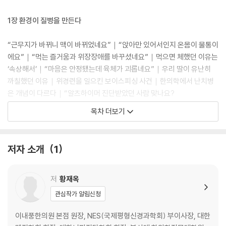
1장 환경이 질병을 만든다
“근무지가 바뀌니 맥이 바뀌었네요”｜“앉아만 있어서인지 온몸이 물통이
에요”｜“먹는 즐거움과 위장장애를 바꾸셨네요”｜먹으면 체했던 이유는
‘속상해서’｜“마음은 안정됐는데 육체가 괴롭네요”｜우리 딸이 유난히
까칠했던 이유｜위경련을 일으킨 보이스피싱 사건｜한의학에서 난치병
은 개념이 다르다｜“알츠하이머 진단받았던 사람 맞나요?
목차 더보기
2장 오장육부의 기능을 한눈에 바라본다
12장부의 관찰에는 순서가 있다｜영육의 건강이 27맥에 담겨 있다｜남
저자 소개
1
자는 기장부, 여자는 혈장부 위주로｜오장의 문제인가, 육부의 문제인가
｜만성적인가, 최근에 발병했는가｜맥파에 나타나는 근골격계 질환들｜
기능적 관점에서 보면 난치병도 고친다
저
황재옥
관심작가 알림신청
3장 12장부는 관계성을 가진다
이내풍한의원 본점 원장, NES(국제평형신경과학회) 부이사장, 대한