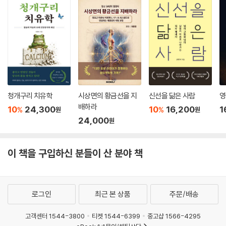
다. 한의학 이론을 적용한 12장부의 27맥을 그려낼 수 있는 전세계 유일의
어져 있다. 낙담과 달리 ‘낙심(落心)하다’라는 말도 있는데, 이때는 심장맥
의료기구인 맥진기는 1993년에 처음 의료보험에 포함되어 보건복지부 지
에서 뚝 떨어져 있는 모양을 확인할 수 있다.
정 한방의료기 1호가 되었다(당시엔 한 번 맥진할 때 1만 원). 대중적으로
인간은 뇌의 지배도 받지만 영의 지배를 받는다. 인간은 이성적으로 사유
잘 알려지지 않았지만 사실은 가장 적은 비용으로 오장육부를 모두 살펴볼
하는 능력만 있는 것이 아니며, 감성의 동물이다. 맥에는 그 사람의 감정,
수 있는 건강검진 방법이 바로 맥진기로 맥진검사를 하는 것이다.
기능이 그대로 반사되어 나오기 때문에 건강한 상태에서 맥진을 하면 기질
적인 것도 알 수 있다. 산만한 성격인지 예민한 성격인지 활발한지 조용한
“조직의 병은 서양의학, 기능의 병은 한의학”
지, 맥을 보면 그 사람의 성격을 금방 포착할 수 있다. (중략) 그래서 나는
12장부의 한의학적 해석을 알면 병을 이해할 수 있다!
결혼 적령기의 자녀를 둔 한의사 후배들에게 사위나 며느리를 맞게 되면
청개구리 치유학
시상면의 황금선을 지
신선을 닮은 사람
영
꼭 맥진을 하라고 말하곤 한다. 나쁜 사람, 착한 사람, 독한 사람, 까칠한 사
배하라
10
24,300
10
16,200
1
현대에 난치병이라 불리는 것들의 공통점은 병의 원인을 하나로 규정할 수
%
%
원
원
람 등 맥파를 보면 파악할 수 있기 때문이다.
24,000
없다는 것이다. 현대 의학에서도 통합의학, 기능의학 등의 흐름이 나타나
원
--- p.205~206, 「마음속 깊은 상처는 맥에 나타난다」 중에서
서 인체가 독립된 기관들의 집합체가 아니라 시스템으로서 작동한다는 것
을 받아들이기 시작했다. 이것은 하나의 질병에 하나의 약물을 적용한다는
이 책을 구입하신 분들이 산 분야 책
그래서 화가 났을 때는 오히려 굶는 것이 더 좋다. 위장 경락이 심장으로 연
현대 의학의 문제점을 인지하기 시작했기 때문이다. 원래 서양철학은 유물
결되기 때문인데, 위장병 걸린 사람에게 가장 많은 경우가 골치 아픈 것이
론적 사고에 바탕을 두기 때문에 사람을 보고 치료하기보다 질병만 보고
다. “저놈 얼굴만 쳐다봐도 밥맛 떨어져”라는 말을 하는 사람이 있고, 물만
치료하는 데 집중한다. 따라서 조직을 관찰하고 미시적인 시각으로 더 작
먹어도 체한다는 사람이 있다. 그것은 생각과 감정에서 오는 것으로, 위장
은 단위로 세밀하게 국소적으로 살펴보는 것이 발달해왔다. 만약 동양적
로그인
최근 본 상품
주문/배송
은 감정의 지배를 가장 많이 받기 때문이다. (중략)
사고가 유입되지 않았다면 인체를 시스템으로 보는 시각은 나타나지 못했
한의사는 위장이 담고 있는 에너지, 감정, 흐르는 길을 설명해야 한다. 밥맛
고객센터 1544-3800
티켓 1544-6399
중고샵 1566-4295
을 것이다.
이 좋으려면 기분도 좋아야 한다. 신나면 밥맛이 꿀맛 같다. 감정이 불편하