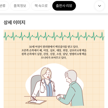
분류
품목정보
책 속으로
출판사 리뷰
상세 이미지