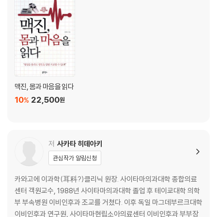
에 환자가 알아둘 것들|이명은 완화와 악화를 오간다
Chapter 5 한의학으로 이명을 치료하다
한약은 양약 치료의 간극을 메울 수 있다|한의학은 감각신경성 이명을 고
친다|이명은 전신 질환이자 기능적 질환이다|한의학 관점에서 본 이명 환
자의 특징|“이유 없이 늘 불안하고 가슴이 두근거려요”|“이명 소리는 줄
었는데 몸이 너무 힘들어요”|소리재활훈련을 반드시 해야 하는 환자|한약
처방의 이름이 곧 치료 목적
맥진, 몸과 마음을 읽다
10
22,500
%
원
Chapter 6 이명 치료는 계속 발전해야 한다
악화 환경을 관리하라|순음청력검사를 재검토해야 한다|치료 목표를 어디
에 둘 것인가|입체적, 통합적 치료를 고려해야 한다|“견뎌보세요”를 넘어
‘환자 중심’으로
저
사카타 히데아키
관심작가 알림신청
카와고에 이과학(耳科?)클리닉 원장. 사이타마의과대학 종합의료
센터 객원교수, 1988년 사이타마의과대학 졸업 후 테이쿄대학 의학
부 부속병원 이비인후과 조교를 거쳤다. 이후 독일 마그데부르크대학
이비인후과 연구원, 사이타마현립소아의료센터 이비인후과 부부장