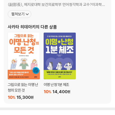
(副部長), 메지로대학 보건의료학부 언어청각학과 교수?이과학연
구소 클리닉 원장을 지냈다. 2015년에 카와고에 이과학클리닉을 개
펼쳐보기
설해 이명, 난청, 어지럼증 등 난치성 질환 환자들을 진료해왔다. 그
는 중이강(고실)에 스테로이드 주사를 직접 주입하는 방법으로 돌발
사카타 히데아키
의 다른 상품
성 난청을 상당히 높은 비율로 개선시키는 일본 내 이명?난청 치료의
일인자
그림으로 읽는 이명 난
이명 난청 1분 체조
청의 모든 것
10
14,400
%
원
10
15,300
%
원