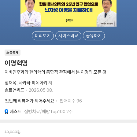
미리보기
사이즈비교
공유하기
소득공제
이명혁명
이비인후과와 한의학의 통합적 관점에서 본 이명의 모든 것
황재옥
사카타 히데아키
저
솔트앤씨드
2026.05.08.
첫번째 리뷰어가 되어주세요
판매지수
96
베스트
질병치료/예방 top100 2주
19,000
원