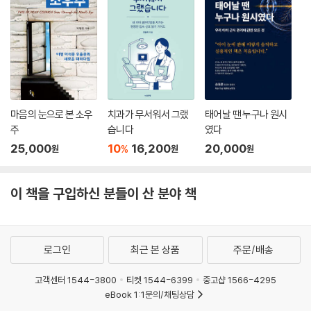
이 아니며 모두가 같은 패턴으로 나타나는 것이 아니다. 어떤 사람은 이명
한약 치료의 기본 전제는 병명보다는 환자가 겪는 상태를 전체적으로 살피
소리에 지나치게 집착하는 것이 문제이며, 어떤 사람은 이명보다는 집중력
는 것입니다. 이명과 동반 증상, 체질과 정서 반응을 함께 고려해서 치료 전
이 떨어지고 몸이 힘들다고 한다. 어떤 사람은 피곤하면 이명이 심해지고,
략을 세웁니다. ‘귀에 소리가 울리는 증상이 왜 나타나게 되었는가’를 치료
어떤 사람은 1시간이라도 잠을 덜 자면 악화된다. 어떤 사람은 고음의 이명
대상으로 하는 것으로, 이명 자체보다는 이명을 키우는 환경을 먼저 바꾸
소리가 들리고, 어떤 사람의 저음의 이명 소리가 들린다. 이명이 생기는 원
는 치료라고 할 수 있습니다.
인과 배경은 다양하며 복합적이다. 따라서 치료 또한 입체적이고 통합적인
병이 명확한 양상일 때 양약은 매우 강력하게 작용하지만, 이명이 생활습
마음의 눈으로 본 소우
치과가 무서워서 그랬
태어날 땐 누구나 원시
치료여야 한다는 것이 두 사람의 주장이며 25년간 유지해온 연구 협업의
관, 감정, 체질과 얽혀 만성 상태가 되면 이때는 한약이 치료가 아니라 양약
주
습니다
였다
결론이다.
의 빈틈을 메워주는 확장 치료가 되는 것입니다. 불면, 예민해짐, 피로에 취
25,000
10
16,200
20,000
%
원
원
원
약함 등에 해당하거나, 스트레스에 이명이 악화된다면 한약이 치료 속도와
사카타 히데아키 박사가 진료 중인 사이타마현에서는 그의 부친인 사카타
깊이를 바꾸는 데 도움을 줄 것입니다.
에이지 박사의 연구 공로를 인정해 고실내 주입요법(스테로이드 고막주
이 책을 구입하신 분들이 산 분야 책
60대 여성 미순(가명) 씨는 밤이 되면 이명이 커져서 잠들기 어려웠고, 새
사)에 보험이 적용된다. 다른 지역은 보험이 안 되는 곳이 대부분이라 환자
벽에 깨고 나면 다시 잠들지 못하는 날이 많았습니다. 항불안제와 수면제
들도 일본 전역에서 오고 있다. 그런데도 그는 통합적 치료가 필요할 때는
를 복용 중이었으나 효과는 제한적이었습니다. 귀비(歸脾), 양혈(養血),
침과 한약을 즐겨 쓴다. “두통을 호소하는 이명 환자 중에는 삼차신경이 과
안신 목적의 한약 치료를 한 뒤로 수면은 안정되기 시작했고, 이명에 대한
민해져 끈질긴 통증을 유발하는 타입이 많습니다. 저는 이럴 때 침 치료를
로그인
최근 본 상품
주문/배송
집착과 공포 반응이 눈에 띄게 감소했습니다.
합니다”라고 그는 말한다. 일본에는 한의사가 따로 없지만, 의과대학에서
--- pp.160-161 「한약은 양약 치료의 간극을 메울 수 있다」 중에서
고객센터 1544-3800
티켓 1544-6399
중고샵 1566-4295
한방의학 교육을 받는 사람이 많고 양방과 한방의 통합 치료가 일반적이
eBook 1:1문의/채팅상담
다. 90%의 의사가 한방약을 처방한 경험이 있다고 할 정도다. 제도적 뒷받