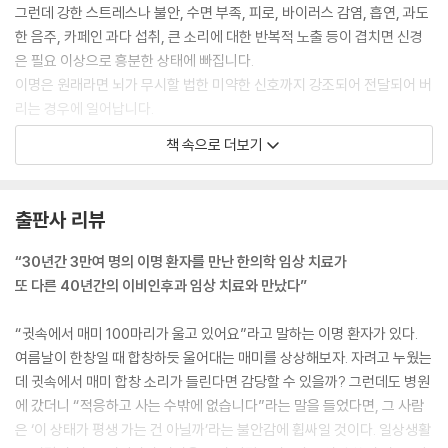
그런데 강한 스트레스나 불안, 수면 부족, 피로, 바이러스 감염, 흡연, 과도
한 음주, 카페인 과다 섭취, 큰 소리에 대한 반복적 노출 등이 겹치면 신경
은 필요 이상으로 흥분한 상태에 빠집니다.
이명은 원래라면 뇌가 무시할 법한 미약한 신호까지 강조되어 전달되어 버
리는 경우에 일어납니다.
다만 초기 단계에서 충분한 휴식을 취하고 신경 흥분을 가라앉히면 이명은
책 속으로 더보기
일시적인 현상으로 끝납니다. 그러나 흥분 상태가 오래 지속되면 소리를
느끼는 방식 자체가 비정상적으로 증폭되어 인접한 유모세포에 손상이 생
기고 신경의 이상 흥분이 일어납니다.
출판사 리뷰
--- pp.38-39 「이명은 두명으로 바뀌나」 중에서
“30년간 3만여 명의 이명 환자를 만난 한의학 임상 치료가
이명과 난청은 한 세트가 되어 일어나는 경우가 아주 많습니다. 그것은 내
또 다른 40년간의 이비인후과 임상 치료와 만났다”
이가 불과 1세제곱센티미터라는 작은 기관임에도 불구하고 소리를 전기
신호로 바꾸는 중요한 역할을 하고 있기 때문입니다.
“귓속에서 매미 100마리가 울고 있어요”라고 말하는 이명 환자가 있다.
내이에는 거미줄처럼 가는 혈관이 촘촘히 뻗어 있습니다. 눈에 보이지 않
여름날이 한창일 때 합창하듯 울어대는 매미를 상상해보자. 자려고 누웠는
을 만큼 미세한 혈관망이라서 ‘혈관조(stria vascularis)’라고도 부릅니
데 귓속에서 매미 합창 소리가 들린다면 감당할 수 있을까? 그런데도 병원
다. 그렇게 극도로 가느다란 혈관이 내이의 기능에 필요한 산소와 영양을
에 갔더니 “적응하고 사는 수밖에 없습니다”라는 말을 들었다면, 그 사람
보내고 있는 것입니다.
은 ‘이 상태가 평생 가는 건 아닐까’라는 불안감에 휩싸일 것이다. 일상생활
이것은 무엇을 의미할까요? 혈관이 가늘기 때문에 아주 사소한 일로도 혈