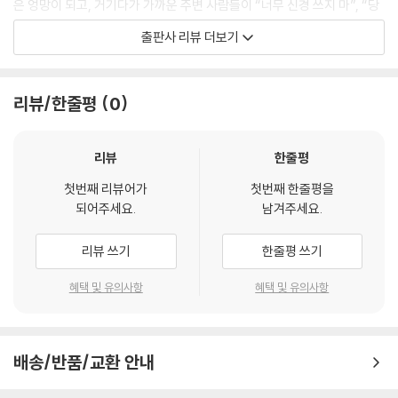
은 엉망이 되고, 거기다가 가까운 주변 사람들이 “너무 신경 쓰지 마”, “당
류가 끊어지기 쉽습니다. 그러면 내이는 정상적으로 작동할 수 없게 됩니
장 생명이 위태로운 건 아니잖아”라고 한다면, 환자는 고독감이 깊어져 ‘더
출판사 리뷰 더보기
다. 그 결과, 유모세포의 마찰음을 강하게 느껴 이명이 발생하는 것입니다.
이상 살고 싶지 않다’라는 생각에 이를 수 있다.
즉, 내이에서 기인하는 이명의 원인은 혈류장애라고 할 수 있습니다.
--- pp.42-43 「난청을 동반하는 이명은 내이 혈류장애가 주 원인」 중에
신간 『이명혁명』의 두 저자는 모두 자살을 시도했던 이명 환자를 지켜본
리뷰/한줄평
0
서
경험이 있다. 40대 후반의 한 여성은 수면제 40알을 삼키고 자살을 시도
했다가 가족들에게 발견되어 응급실로 옮겨졌다고 하는데, 한의원 진료실
양측성 이명 타입의 환자는 뇌의 과민으로 인해 두명으로 진행되고 있는
에서 그녀는 이렇게 말했다고 한다. “오죽하면 자살하려고 했겠습니까. 아
리뷰
한줄평
경우가 많이 보입니다. 뇌의 과민은 뇌가 자극에 대해 필요 이상으로 반응
픈 게 표시 나는 것도 아니고 혼자서만 느끼는 고통인데 누구한테 보여줄
하는 바람에 소리나 빛, 감각을 강하게 느끼게 되는 상태입니다.
첫번째 리뷰어가
첫번째 한줄평을
수도 없고, 이루 말할 수 없이 못 견딜 지경입니다. 이대로 안 멈추면 그야
되어주세요.
남겨주세요.
특히 눈에 띄는 것은 두통이나 불면증이 강하게 나타나는 타입입니다. 우
말로 미쳐버릴 것 같아요. 이럴 바엔 죽는 게 낫죠.”
리의 뇌에는 얼굴의 감각을 뇌로 전달하는 삼차신경이 이어져 있습니다.
리뷰 쓰기
한줄평 쓰기
이 신경은 촉각과 온도감각 외에 통각도 담당합니다. 이명이 악화되어 두
일본의 이비인후과 진료실에서도 안타까운 일이 있었다. 초진부터 정성을
명이 되어버리면, 와우신경의 흥분이 영향을 주어 삼차신경의 기능도 과민
다해 증상을 줄여가고 있었던 이명 환자가 어느 날 극단적인 선택을 시도
혜택 및 유의사항
혜택 및 유의사항
해져 끈질긴 통증을 일으키는 경우가 있습니다.
한 것이다. 다행히 생명에는 지장이 없었지만 치료자 입장에서는 큰 충격
이러한 유형의 환자에 대해서는 이명뿐만 아니라 두통을 완화하는 치료도
이었다. 증상이 안정되어 건강을 찾아가는 것 같았지만, 이명에 동반된 깊
중요합니다. 그 방법으로 저희 클리닉에서는 침 치료를 실시하고 있습니
은 우울감이 환자를 결국 벼랑 끝으로 몰았던 것이다.
다. 서양의학 클리닉에서 침 치료를 하는 것은 보기 드문 광경일지도 모르
배송/반품/교환 안내
지만, 삼차신경의 과민이나 두통 등의 신경 흥분을 진정시키는 데는 효과
환자가 한 명뿐이어도, 단 1%라도 고통을 덜어줄 수 있다면 치료를 시도하