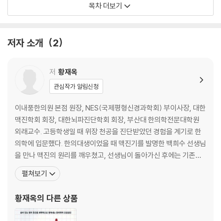
목차 더보기
과 원인|이명에 따른 증상 ① 불면|이명에 따른 증상 ② 우울·불안|이명에
따른 증상 ③ 어지럼증|이명에 따른 증상 ④ 대사 질환|턱관절장애나 염색
약이 이명을 악화시킨다|담배나 커피가 이명을 일으킬 가능성|헤르페스
저자 소개
2
바이러스가 재활성화되면
Chapter 3 도심에서 떨어진 병원에 환자가 몰리는 이유
저
황재옥
이런 이명 환자가 일부러 찾아온다|이명 치료로 쓰이는 내복약과 근육주
관심작가 알림신청
사|내이성 이명에 효과적인 ‘고실내 주입요법’|완고한 이명에 ‘내이마취요
법’|이명 치료로 얼마나 나아질 수 있을까|치료 가능한 환자, 치료가 어려
이내풍한의원 본점 원장, NES(국제평형신경과학회) 부이사장, 대한
운 환자|식생활과 운동은 얼마나 영향을 미칠까|장 건강 식사법이 이명과
맥진학회 회장, 대한뇌파진단학회 회장, 부산대 한의학전문대학원
난청을 막는다|“왜 여성에게 한방 치료가 효과적이죠?”|TSC 소리재활훈
외래교수. 고등학생일 때 위장 천공을 진단받았던 경험을 계기로 한
련, 소음성 이명에 희소식|“더 이상 불안하지 않고 신경쓰이지 않아요”
의학에 입문했다. 한의대생이었을 때 맥진기를 발명한 백희수 선생님
을 만나 맥진의 원리를 깨우쳤고, 선생님이 돌아가신 후에는 기존의
Chapter 4 이명 치료가 어려운 보다 근원적 요인
맥진기를 디지털화한 심안맥진기를 개발해 40년 가까이 임상 데이
펼쳐보기
기질적 질병과 기능적 질환의 차이|‘이명 없애기’를 목표로 해야 할까?|한
터를 쌓았다. 30여 년 전 이명 때문에 농약 음독, 한강 투신, 수면제
약 치료는 어떤 환자에게 도움이 되는가|약물요법이 효과 있는 사람과 치
과다 복용 등 자살 시도를 할 정도로 괴로워하던 3명의 환자를 만났
황재옥
의 다른 상품
료적 한계|음향요법의 장점과 치료적 한계|한의학적으로 이명은 어떻게
다. 그 뒤로 중국으로 일본으로, 동양의학이든 서양의
분류할까|의사의 역할은 보이지 않는 고통에 귀 기울이는 것|치료 시작 전