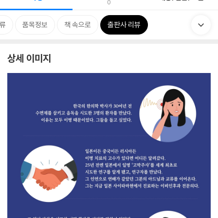
0
류
품목정보
책 속으로
출판사 리뷰
상세 이미지