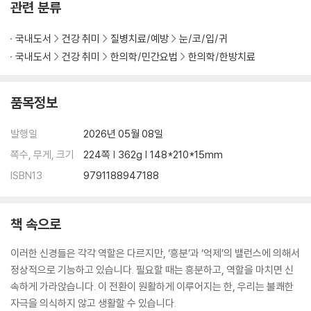
관련 분류
국내도서
건강 취미
질병치료/예방
눈/코/입/귀
국내도서
건강 취미
한의학/민간요법
한의학/한방치료
품목정보
발행일
2026년 05월 08일
쪽수, 무게, 크기
224쪽 | 362g | 148*210*15mm
ISBN13
9791188947188
책 속으로
이러한 신경들은 각각 역할은 다르지만, ‘흥분’과 ‘억제’의 밸런스에 의해서
정상적으로 기능하고 있습니다. 필요할 때는 흥분하고, 역할을 마치면 신
속하게 가라앉습니다. 이 전환이 원활하게 이루어지는 한, 우리는 불쾌한
자극을 의식하지 않고 생활할 수 있습니다.