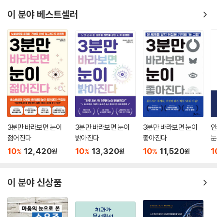
적인 선택지 중 하나입니다.
는 것이 맞다는 의사로서의 사명감을 『이명혁명』의 공저자 두 사람은 뼈저
이 분야 베스트셀러
--- p.84 「이런 이명 환자가 일부러 찾아온다」 중에서
리게 통감하며 공유해왔다. “이명 앓아보셨나요? 안 아파본 사람은 쉽게
이야기합니다”라고 환자가 던지는 푸념은 결코 가볍지 않다. 이명에는 난
환자들은 특히 한약을 어느 때 쓰는지 궁금해합니다. 제가 이명 환자에게
청, 어지럼증, 불안, 우울, 두통, 불면, 소화장애, 인지 저하 등 다양한 동반
한약을 쓰는 목적을 세 가지로 정리해보았습니다.
증상이 따라오기 때문에 더욱 문제는 심각하다. 오랫동안 치료를 따로 받
첫째, 과흥분된 신경계를 ‘진정 가능한 상태’로 되돌리기 위해서 한약을 씁
지 못해 만성화되었다면 이명은 더욱 중증이 되고 복합적으로 원인이 서로
니다. 많은 이명 환자들이 항상 긴장되어 있습니다. 작은 자극에도 과민하
얽혀 치료를 더 어렵게 만든다.
게 반응하며, 쉬어야 할 때도 뇌가 쉬지를 못 합니다. 이 상태에서는 소리재
활훈련도 침 치료도 효과가 일시적이거나 불안정해집니다. 한약은 뇌와 신
“치료자의 관점이 아니라 불편을 경험하는 환자 관점에서 보면
경계를 ‘치료를 받아들일 수 있는 상태’로 만드는 것이 목적입니다.
단일 접근이 아니라 입체적, 통합적 접근이 필요하다”
둘째, 이명이 계속 유지되는 것은 몸 전체에 그것을 작동시키는 요인들이
3분만 바라보면 눈이
3분만 바라보면 눈이
3분만 바라보면 눈이
안
있기 때문인데, 한약은 이것들을 조절할 수 있습니다. 불면, 소화장애, 만
사카타 히데아키 박사는 이명 진단에 있어 문진(問診)의 중요성을 특별히
젊어진다
밝아진다
좋아진다
눈
성피로, 불안, 우울, 냉증, 두근거림 등은 이명 환자에게 흔히 동반되는 증
강조한다. 환자로부터 “선생님은 왜 그렇게 꼬치꼬치 물어보십니까”라는
관
10
12,420
10
13,320
10
11,520
1
%
%
%
원
원
원
상들입니다. 서양의학에서는 이것들을 각각 다른 문제로 다루지만, 한의학
질문을 자주 받을 정도다. 과거로 거슬러 올라가 자세한 이야기를 듣지 않
에서는 이것들이 이명과 동일한 병리 흐름 위에 있는 증상들이라고 봅니
으면 지금 이명이 일어나고 있는 진짜 배경을 알 수 없다는 신념 때문이다.
다.
귀만 보고 있어서는 알 수 없는 원인이 생활습관, 스트레스, 과거의 어떤 사
이 분야 신상품
한약은 이명만을 겨냥하지 않습니다. 이명을 지속시키는 몸 전체의 조건을
건 속에 숨어 있는 경우가 많다는 것이다.
함께 바꿀 수 있기 때문에 한약을 씁니다.
--- p.132 「한약 치료는 어떤 환자에게 도움이 되는가」 중에서
이명은 하나의 증상이지만, 이명 환자가 겪고 있는 고통들은 하나의 증상