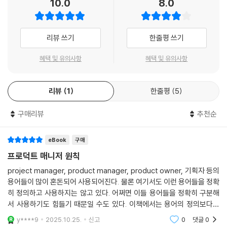
10.0
8.0
자 원칙》의 개발자나, 《데이터 과학자 원칙》의 데이터 과학자에 비해서 프
으로 배우기 시작했습니다. 여러 PM 책을 보면 책마다 일하는 방식과 역할
로덕트 매니저가 되는 방법이 상대적으로 흐릿합니다. 단적으로 말해 개발
이 조금씩 다르다는 것을 알 수 있습니다. 이 책은 여러 PM이 자신의 노하
자는 컴공과가, 데이터 과학자는 통계학과가 전공으로 떠오르죠. 그런데
우와 경험을 담으면서도 서로 연결되고 있기 때문에 다양한 관점을 배우기
리뷰 쓰기
한줄평 쓰기
프로덕트 매니저는 딱히 전공이 떠오르지 않습니다. 분명히 존재하지만,
에 좋습니다. PM이 되는 전형적인 방법이 없기 때문에 그 역할에 대한 의
어떻게 탄생하는지 대체 알 수가 없는 PM·PO이 되는 방법! 9가지 길을 알
견과 어떻게 PM이 될 수 있는지를 다양하게 다뤄준 부분이 특히 유익하다
혜택 및 유의사항
혜택 및 유의사항
려드립니다.
고 할 수 있습니다.
실전에서 통하는 PM·PO 원칙이 9가지나 된다고요!?
리뷰
1
한줄평
5
남들이 정해주는 것을 단지 만들고 실행하기만 하는 것으로는 만족하지 못
하는 사람들이 있습니다. 내가 하면 더 잘할 것 같다거나, 직접 마음껏 해보
쇼펜하우어는 말합니다. “진리는 한 사람의 의해 만들어지고 창조되지 않
구매리뷰
추천순
고 싶다는 생각일 수도 있습니다. 아마 PM을 꿈꾸는 사람들도 이런 열정과
는다. 길과 길이 이어져 전 인류가 도달하는 동산이다. 그것을 잊지 말아야
기대를 가지고 있을 것 같습니다. 그렇다면 결국 돌고돌아 언젠가 PM을 하
한다.”
게 될지도 모릅니다. 쓸만한 제품을 만드는 것이라는 본질에 집중하면 언
eBook
구매
젠가 그런 기회가 올 겁니다. 현업의 PM들은 사람들의 생각과 달리 얼마나
프로덕트 매니저 원칙
쇼펜하우어의 말을 빌려 “진리는 한 사람의 의해 만들어지고 창조되지 않
고되고 어려운 일인지 잘 알고 있습니다. 그렇기 때문에 그 현실에 대해서
project manager, product manager, product owner, 기획자 등의
는다. 원칙과 원칙이 이어져 전 인류가 도달하는 동산이다. 그것을 잊지 말
알려주려고 하고, 환상만 가지고 시작하지 않도록 주의하기도 합니다. 실
용어들이 많이 혼돈되어 사용되어진다. 물론 여기서도 이런 용어들을 정확
아야 한다”로 응용해봅니다. 원칙은 진리가 아닙니다. 더 많은 원칙과 원칙
제 PM의 일은 고되고 지루한 작업의 연속입니다. 고생 끝에 보람을 얻는
히 정의하고 사용하지는 않고 있다. 어쩌면 이들 용어들을 정확히 구분해
이 이어져야 합니다. 이 책이 각양각색의 경험을 담은 원칙을 실은 이유이
직무이기 때문에, 그과정 자체를 즐길 수 있어야 오래할 수 있습니다.
서 사용하기도 힘들기 때문일 수도 있다. 이책에서는 용어의 정의보다는
기도 합니다. 때로는 상반되고, 겹치고, 낯선 원칙들이 이 책에 가득합니다.
경험을 공유하게 한다. 그리고 용어를 정희하는 것보다는 그것이 PM을 꿈
y****9
2025.10.25.
신고
0
댓글
0
그럼에도 그러한 각각의 원칙이 의미있는 이유는, 원칙과 원칙이 거부반
이 책에서는 PM을 꿈꾸는 사람들이 그 과정에서 무엇을 익혀야 하며, 어
꾸는, PM인 사람들 모두에게