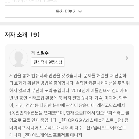
__‘서점직원’ 선배와의 3문3답
__‘이상범’ 선배와의 3문3답
목차 더보기
__‘장홍석’ 선배와의 3문3답
01 시작하는 PM을 위한 5가지 스킬
저자 소개
9
__글쓰기와 말하기 능력
__오너십
저
신필수
__영어
관심작가 알림신청
__호기심과 배우는 자세
__다양한 사람과 맞는 성격
게임을 통해 컴퓨터와 인연을 맺었습니다. 문제를 해결할 때 단순하
되 효과가 확실한 방법을 좋아합니다. 솔직한 커뮤니케이션을 두려워
02 더 큰 차이를 만드는 킥오프 기술
하지 않으려 부단히 노력 중입니다. 2014년에 베를린으로 건너가 5
년 반 동안 스타트업 환경에 푹 빠져 일했습니다. 기술, 미디어, 외국
__킥오프가 중요한 이유
어, 게임, 건강 등 다양한 분야에 관심이 많습니다. 레진코믹스에서
__킥오프를 통해서 얻어야 하는 2가지
《독일만화》 웹툰을 연재했으며, 현재 요즘IT에서 맨오브피스라는 필
__킥오프에서 제대로 동기화하기
명으로 글을 연재 중입니다. _현) OP.GG Ad 스페셜리스트 _전) 펍
__킥오프에서 팀워크 구축하기
네이티브 시니어 프로덕트 매니저 외 다수 _전) 앱리프트 어카운트
__킥오프를 성공적으로 만드는 4가지
매니저 _전) 이노게임스 프로젝트 매니저