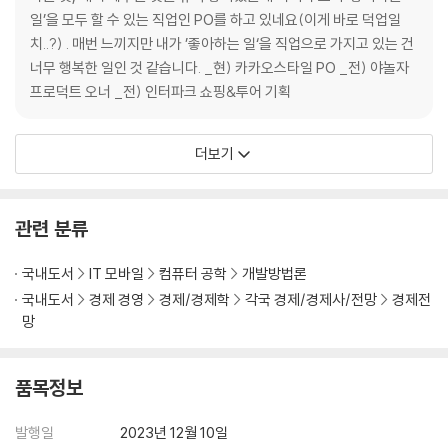
__‘아하 모먼트’와 ‘리텐션’
일’을 모두 할 수 있는 직업인 PO를 하고 있네요(이게 바로 덕업일
__‘아하 모먼트’까지 가는 가장 빠르고 쉬운 길
치..?) . 매번 느끼지만 내가 ’좋아하는 일‘을 직업으로 가지고 있는 건
__‘아하 모먼트’를 널리 알리기
너무 행복한 일인 것 같습니다. _현) 카카오스타일 PO _전) 야놀자
__고객이 ‘아하 모먼트’에 가장 쉽고 빠르게 도달할 수 있는 방법을 고민하
프로덕트 오너 _전) 인터파크 쇼핑&투어 기획
기
__아하 모먼트 어게인
더보기
06 의심하고 또 의심하라. 악마도 천사처럼 웃는다
관련 분류
__지표 : 확실하지 않으면 승부를 걸지 마라
__인터뷰 : 니즈 파악하기
국내도서
IT 모바일
컴퓨터 공학
개발방법론
__분석 : 사용자 행동으로 찾는 ‘아하 모먼트’
국내도서
경제 경영
경제/경제학
각국 경제/경제사/전망
경제전
__가설 & 실험 : 생각하고 행동하라
망
07 ‘왜 안 되는가’에 집중하라
품목정보
__비즈니스에 대한 이해 없이 프로덕트를 만들면 생기는 문제
__비용대비 편익의 문제
발행일
2023년 12월 10일