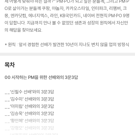
체 어떻게 맞춰야 하는 걸까?” PM·PO가 되고 싶은 분들께, 그리고 PM·P
O로 살아가는 분들께 쿠팡, 야놀자, 카카오스타일, 인터파크, 리멤버, 크
몽, 엔카닷컴, 에너지엑스, 라인, KB국민카드, 네이버 전현직 PM·PO 9명
이 답합니다. 지금까지 만나 볼 수 없었던 생존과 성장의 원칙에서 자신만
의 해답을 찾아보세요.
* 원칙 : 앞서 경험한 선배가 발견한 10년이 지나도 변치 않을 업의 방정식
목차
00 시작하는 PM을 위한 선배와의 3문3답
__‘신필수 선배’와의 3문3답
__‘김수미’ 선배와의 3문3답
__‘이미림’ 선배와의 3문3답
__‘김승욱’ 선배와의 3문3답
__‘황인혜’ 선배와의 3문3답
__‘강형모’ 선배와의 3문3답