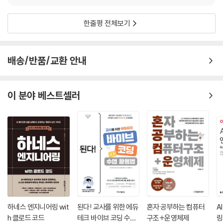
이해관계자와 소통하며 진행 상황과 지표를 가시화하는 역할은 (이름이야
에서 Ad 스페셜리스트로 일합니다. 서비스 여기저기에 배너나 비디오 광
어찌되었든) 팀에 있거나, 없더라도 누군가가 (딱히 책임을 가지진 않지
고 등을 붙여 수익화하는 업무를 책임지고 있어요. 혹시나 오피지지를 이
한줄평 전체보기
만) 이미 하고 있습니다.
용하면서 광고 때문에 불편하셨다면 저를 욕하면 됩니다. 나도 모르게 정
리하고 체계화하는 성격이신가요? 핵심만 쏙쏙 골라내는 능력이 있나요?
이 책은 이처럼 아직 명확하지 않은 이 직군의 미래를 정의할 분들을 위한
다양한 사람과 일하는 것을 좋아하시나요? 그리고 혹시 개발자와 디자이
배송/반품/교환 안내
책입니다. 프로덕트의 성공 문법은 단순합니다. 유저의 사랑을 받고야 말
너를 반복적으로 괴롭혀보고 싶은가요? 그게 바로 나라는 느낌이 드셨다
겠다는 강한 의지만으로 돈이 바닥날 때까지 시도하는 겁니다. 사람마다
면, PM이 되는 확실한 방법을 알려드리겠습니다.
고백하는 방법이 다르듯, 유저의 사랑을 받기 위해 무엇이 더 중요한지, 무
이 분야 베스트셀러
엇을 해야 유저의 마음에 보고 또 보고 싶은 프로덕트로 남을지에 대한 생
02_ 더 큰 차이를 만드는 킥오프 기술 (김수미_ (전) 무신사 제품 리더)
각은 프로덕트 매니저마다 다를 겁니다. 저는 강력한 프로덕트팀을 만드는
일을 합니다. 팀 하나를 만들면서 프로덕트 매니저, 프로젝트 매니저, 프로
“킥오프부터 차이를 만드는 프로덕트 매니저가 되세요.”
덕트 오너, 기획자, TPM(Tech PM) 등의 직군으로 200명 넘게 면접을
보고 50개 넘는 프로덕트와 수백 번의 릴리즈를 겪었지만, 이 책에서 무엇
SI로 시작해 다양한 커머스 서비스, 물류 플랫폼 회사에서 제품팀의 문제
하나가 더 중요하다고 제가 감히 말할 수는 없습니다. 그럼에도 이 책에서
를 해결해왔습니다. 프로덕트 매니저는 생명주기 전체를 책임지는 사람입
제가 보석같이 생각했던 부분을 꼽으라면 김수미 님이 소개한 ‘킥오프의
니다. 문제를 해결해 결과적으로 좋은 제품을 만든다는 목표를 달성하기까
중요성’과 김승욱 님이 소개한 ‘PIC 2 단계에서 VOC를 생각/감정/행동으
지 모든 이해관계자가 같은 목표를 갖고 각자 역할에 집중할 수 있게 해야
로 분류하는 점’을 언급하고 싶습니다. 이 두 가지만 해도 이 책의 소장가치
합니다. 따라서 문제 해결의 킥오프 단계에 그 누구보다 많은 에너지를 쏟
하네스 엔지니어링 wit
된다! 교사를 위한 에듀
혼자 공부하는 컴퓨터
A
는 충분하다고 말하고 싶습니다. 이 책은 누군가에게는 시행착오를 함께
아부어 뚜렷한 하나의 목표를 가진 팀워크를 구축해야 할 책임도 프로덕트
h 클로드 코드
테크 바이브 코딩 수업
구조+운영체제
링