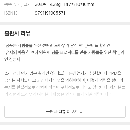
__주객이 전도되었을 때 생기는 문제
쪽수, 무게, 크기
304쪽 | 438g | 147*210*16mm
__감과 직관이 아니라 현장과 데이터로
ISBN13
9791191905571
__정말 해야 할까요?
08 ‘프로덕트 떼루아’를 파악하라
출판사 리뷰
__‘프로덕트 떼루아’를 아시나요?
‘꿈꾸는 사람들을 위한 선배의 노하우가 담긴 책’ _원티드 황리건
__어떤 와인을 만들고 싶은가?
‘유저의 마음 한 켠에 영원히 남을 프로덕트를 만들 사람들을 위한 책’ _라
__와인의 활용 가치를 고민하는가?
인 김영재
__간편결제사의 ‘선불’ 포도를 활용한 와인 만들기
__커머스사의 ‘선불’ 포도를 활용한 와인 만들기
출간 전에 먼저 읽은 황리건 〈원티드〉 공동창업자가 추천합니다. “PM을
__‘선불’ 포도로 만든 와인 맛 비교
꿈꾸는 사람들이 그 과정에서 무엇을 익혀야 하며, 어떻게 역량을 쌓아 가
는지를 현실적으로 경험에 비추어 구체적으로 다루고 있습니다. 저자 분들
09 “Why”라고 자문하라
의 경험과 노하우가 여러분에게 좋은 인사이트가 되길 바랍니다.”
__PM은 끝없는 Why를 찾는 여정
김영재 〈LINE〉 기술임원이 추천합니다. “이 책으로 유저의 마음 한 켠에 영
__제품의 이해 : 제품은 ‘왜’ 있어야 할까요?
출판사 리뷰 더보기
원히 남을 프로덕트를 만들고, 나아가 어느 나라에서든 하나의 문화가 되
__PM의 이해 : PM은 ‘왜’ 있어야 할까요?
는 프로덕트를 만들 수 있기를 바랍니다.”
__PM의 성장 : 생각의 근육을 키우는 방법