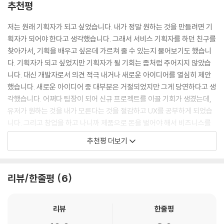
추천평
쿠O, 야OO, 카카OOOO, 리OO, 크O, 엔OO컴, 라O, 네OO 등 국내 사
례 리얼 수록!
저는 원래 기획자가 되고 싶었습니다. 내가 정말 원하는 것을 만들려면 기
획자가 되어야 한다고 생각했습니다. 그래서 서비스 기획자를 하던 친구를
“이렇게 다 공개해도 되는 것인가?”라는 생각이 들 정도로 리얼하게 현장
찾아가서, 기획을 배우고 싶은데 가르쳐 줄 수 있는지 물어보기도 했습니
모습을 있는 그대로 보여드립니다. 어디에서도 볼 수 없었던 핀테크, 오픈
다. 기획자가 되고 싶었지만 기획자가 될 기회는 좀처럼 주어지지 않았습
마켓, 숙박업, 리크루트, 재능기부, 중고차 등 다양한 카테고리에 걸친 국
니다. 대신 개발자로서 의견 적극 내거나 새로운 아이디어를 열심히 제안
내 유수 기업의 사례가 리얼하게 담겨 있습니다. 업종에 따라 달라지는 전
했습니다. 새로운 아이디어 중 대부분은 거절되었지만 그게 당연하다고 생
략, 관점을 파악하고 선배 PM·PO 가 어떻게 헤쳐나갔는지 살펴보면, 강력
각했습니다. 어쩌다 팀장이 되어 신규 프로젝트를 이끌 기회가 생겼는데,
한 간접 경험을 얻게 될 겁니다.
유저가 원하는 것을 내가 모른다는 것을 절감하고 UX를 공부하게 되었습
니다. 그리고 창업을 하고 나니까 제품으로 돈을 벌어야 해서 비즈니스를
〈시작하는 PM을 위한 선배와의 3문3답〉 수록!
배우게 되었습니다. 보통 PM은 기술/UX/비즈니스의 교집합이라고 하는
추천평 더보기
시작하는 PM·PO를 위해 앞선 경험한 아홉 선배에게 묻고 답했습니다.
데, 의도하지 않았지만 이 세 가지를 공부하게 되었습니다.
_1. 지금까지 PM·PO로서의 경력을 작성해주세요.
창업을 하고도 몇 년은 PM을 채용하지 않았습니다. 개발자, 디자이너의
리뷰/한줄평
6
_2. 내가 생각하는 PM·PO란 무엇인지 정의를 내려주세요.
팀장으로서 진행상의 이슈나 운영상의 문제를 논의해서 정리하는 일을 했
_3. 어떻게 하면 PM·PO가 되는지 안내해주세요.
습니다. 제품 조직이 커지면서 더 이상 혼자서 못하겠다 싶은 시점에 PM을
채용하게 되었습니다. 제품 조직에 PM이라는 역할이 탄생하는 순간이었
리뷰
한줄평
PM·PO가 되는 방법(혹은 갖춰야 할 것) 을 질문했습니다. 전작인 《개발
습니다. PM을 채용하고 조직을 운영하면서 PM의 역할에 대해서 체계적