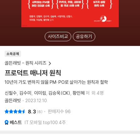
사이즈비교
공유하기
소득공제
골든래빗 - 원칙 시리즈
프로덕트 매니저 원칙
10년이 가도 변하지 않을 PM· PO로 살아가는 원칙과 철학
신필수
김수미
이미림
김승욱(CK)
황인혜
저
외 4명
골든래빗
2023.12.10.
8.3
판매지수
96
6
베스트
IT 모바일 top100 4주