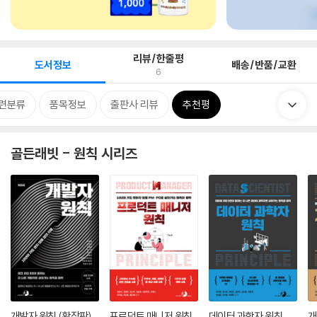
리뷰/한줄평
도서정보
배송/반품/교환
6
련분류
품목정보
출판사 리뷰
추천평
골든래빗 - 원칙 시리즈
개발자 원칙 (확장판)
프로덕트 매니저 원칙
데이터 과학자 원칙
개