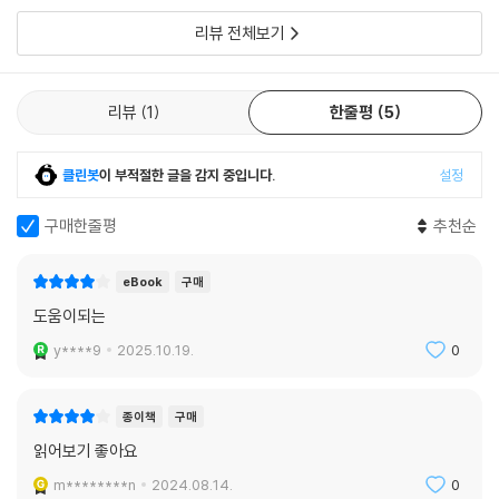
응과 융합이라는 소용돌이를 거쳐 우리가 자연스럽게 동산에 이르도록 돕
떻게 역량을 쌓아 가는지를 현실적으로 경험에 비추어 구체적으로 다루고
리뷰 전체보기
기 때문입니다. 그리고 자기만의 동산을 만들어야 하는 것은 온전히 독자
있습니다. PM의 일 자체가 어려운 일이기 때문에 책 내용도 쉽지만은 않을
개개인의 몫이기도 합니다.
것입니다. 하지만 이 책에 있는 내용이 유익하고 더 알고 싶고 공감까지 된
다면 어쩌면 당신도 PM 적임자일 것입니다. 저자 분들의 경험과 노하우가
리뷰
1
한줄평
5
이 책의 대상 독자
여러분에게 좋은 인사이트가 되길 바랍니다.
- 황리건 (원티드랩 공동창업자)
_PM·PO를 꿈꾸는 분
클린봇
이 부적절한 글을 감지 중입니다.
설정
_주니어 PM·PO를 꿈꾸는 분
이 책은 여러 IT 서비스를 경험한 프로덕트 매니저들의 이야기입니다. 모
구매한줄평
추천순
_프로덕를 성장시키고 싶은 분
두가 프로덕트 매니저인데 역할을 살펴보면 저마다 각도가 달라 흥미롭습
_조직을 성장시키고 싶은 스타트업 CTO
니다. 왜 그럴까요? 누군가는 실리콘밸리나 해외에는 기획자가 없다고 말
_조직 생활과 이직에 고민이 많으신 분
eBook
구매
합니다. PM은 어떤 역할이고 PO와 PM의 관계는 어느 하나가 위 또는 아
_효율적으로 일하는 방식에 고민이 많은 분
도움이되는
래라고 섣불리 정의하기도 합니다. 하지만 그것은 마치 한국 기업 두세 곳
y****9
2025.10.19.
0
을 다닌 후에 우리나라의 기업 문화가 어떻다고 말하는 것과 같습니다. 특
01_ 시작하는 PM을 위한 5가지 스킬 (신필수_ OP.GG Ad 스페셜리스
히나 PM, PO 영역은 유독 더 저마다의 해석이 갈립니다. 이는 또 왜 그럴
트)
까요? 그 이유는, 이 직군이 아직 성숙하지 않아서 발굴하고 발견할 역할
종이책
구매
이 많기 때문이 아닐까요? 한 단계 더 깊이 생각하면 좋은 프로덕트를 만드
“PM으로 성장하고 싶다면 소통 능력, 신뢰감, 지식을 쌓으세요.”
읽어보기 좋아요
는 일이 그만큼 어렵기 때문인지도 모릅니다. 분명한 것은 하나의 멋진 프
m********n
2024.08.14.
0
로덕트가 나올 수 있도록 서비스 스펙을 정의하고 사업팀을 비롯한 다양한
게임 〈리그 오브 레전드〉의 전적 검색 서비스로 유명한 오피지지(OP.GG)