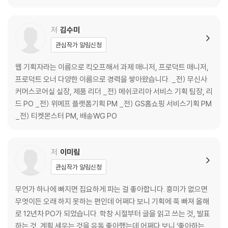
03 서비스 뜯어보기 신공
저
김수미
__왜 뜯어봐야 할까요?
관심작가 알림신청
__어떻게 뜯어봐야 할까요?
__어떻게 적용해야 할까요?
웹 기획자라는 이름으로 킥오프해서 과제 매니저, 프로덕트 매니저,
프로덕트 오너 다양한 이름으로 경력을 쌓아왔습니다. _전) 무신사
04 본질적인 문제를 풀어라, 알맞는 방법으로
커머스코어실 실장, 제품 리더 _전) 메쉬코리아 서비스 기획 팀장, 리
드 PO _전) 위메프 플랫폼기획 PM _전) GS홈쇼핑 서비스기획 PM
__제품 개선 순환 과정
_전) 티켓몬스터 PM, 배송WG PO
__PIC 1단계 : 기회 포착
__PIC 2단계 : 가설 수립
__PIC 3단계 : 실행
저
이미림
__PIC 4단계 : 가설 검증
관심작가 알림신청
05 ‘아하 모먼트’를 찾아서
무언가 하나에 빠지면 집요하게 파는 걸 좋아합니다. 흥미가 없으면
무엇이든 오래 하지 못하는 편인데 어쩌다 보니 기획에 푹 빠져 올해
__고객으로부터 항상 시작하기
로 12년차 PO가 되었습니다. 학창 시절부터 글을 읽고 쓰는 것, 발표
__‘아하 모먼트’를 찾아서
하는 것, 계획 세우는 것을 유독 좋아했는데 어쩌다 보니 ‘좋아하는