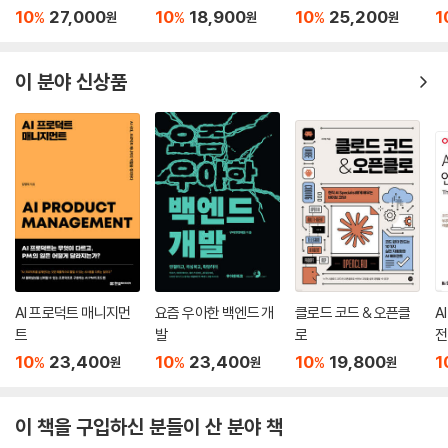
나누며 동료의식을 느끼게 해주기도 하고, 앞으로 더 멋진 프로덕트를 만
매니저에게 있습니다. 좋은 프로덕트 매니저라면 이런 킥오프의 차이를 발
활용법
10
27,000
10
18,900
10
25,200
1
%
%
%
원
원
원
들 누군가에게는 좋은 안내서로 읽히기도 합니다. 이 책으로 유저의 마음
판 삼아 과정과 결과물에서 차이를 만들어낼 수 있어야 합니다. 차이를 만
한 켠에 영원히 남을 프로덕트를 만들고, 나아가 어느 나라에서든 하나의
들어내는 시발점인 킥오프에서 어떤 역할을 해야 하고 무엇을 명확하게 해
문화가 되는 프로덕트를 만들 수 있기를 바라겠습니다.
야 하는지 소개하겠습니다.
이 분야 신상품
- 김영재 (LINE 기술임원)
03_ 서비스 뜯어보기 신공 (이미림_ 카카오스타일 PO)
“벤치마킹할 서비스를 선택하는 방법부터 자사에 적용하는 법까지 ‘뜯어
보기 원칙’을 알아봅시다.”
개발 인턴으로 첫 커리어를 시작하고, 기획자로 전향한 후 12년이 넘는 시
간 동안 쭉~ 기획의 매력에 매료되어 행복하게 일하고 있습니다. 현재는
AI 프로덕트 매니지먼
요즘 우아한 백엔드 개
클로드 코드 & 오픈클
A
카카오스타일에서 PO로 재직 중입니다. 다양한 인더스트리의 기업에서
트
발
로
전
경험하고 배웠던 기억을 되새기며 어떤 정보를 어떻게 나눠줄지 고민한 끝
10
23,400
10
23,400
10
19,800
1
%
%
%
원
원
원
에 기획자라면 모두가 경험했거나 경험하고 있을 ‘벤치마킹 방법’을 공유
하고자 합니다. 프로덕트를 담당하는 PO로서, 그리고 서비스를 사용하는
사용자로서 ‘어떤 서비스를 어떻게 벤치마킹할 것인가?’에 대한 ‘뜯어보기
이 책을 구입하신 분들이 산 분야 책
신공’을 소개합니다. 같은 기능이어도 비즈니스 모델과 서비스 성격, 유저