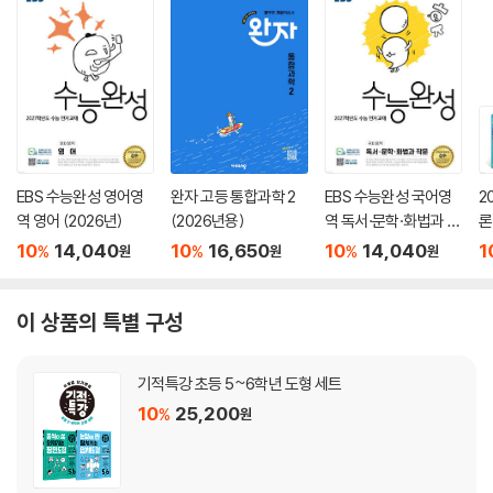
EBS 수능완성 영어영
완자 고등 통합과학 2
EBS 수능완성 국어영
2
역 영어 (2026년)
(2026년용)
역 독서·문학·화법과 작
론
문 (2026년)
(
10
14,040
10
16,650
10
14,040
1
%
%
%
원
원
원
이 상품의 특별 구성
기적특강 초등 5~6학년 도형 세트
10
25,200
%
원