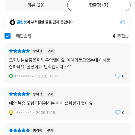
리뷰
29
한줄평
7
클린봇
이 부적절한 글을 감지 중입니다.
설정
구매한줄평
추천순
종이책
구매
도형부분보충을위해 구입했어요. 아이와풀고있는데 이해를
잘하네요. 잘샀어요. 만족합니다~^^
s*******7
2026.03.17.
0
종이책
구매
예습 복습 도형 어려워하는 아이 실력쌓기 좋아요
c******2
2025.11.18.
0
종이책
구매