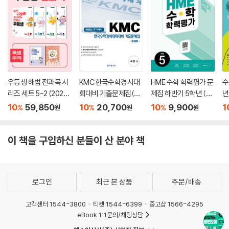
우등생 해법 전과목 시
KMC 한국수학경시대
HME 수학 학력평가 문
수
리즈 세트 5-2 (2026
회대비 기출문제집(후
제집 하반기 5학년 (20
년
년)
기) 초등 5 (2026년)
26년)
10
59,850
10
20,700
10
9,900
1
%
%
%
원
원
원
이 책을 구입하신 분들이 산 분야 책
로그인
최근 본 상품
주문/배송
고객센터 1544-3800
티켓 1544-6399
중고샵 1566-4295
eBook 1:1문의/채팅상담