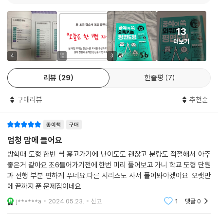
자.
특강+복습의 하루 학습으로 특강 속 기적쌤의 생생한 강의로 개념과 원리
13
를 이해하고, 복습 문제로 적용하며 실력을 단단히 하면 완벽하게 마스터
더보기
할 수 있습니다.
4
10
3
리뷰
29
한줄평
7
구매리뷰
추천순
종이책
구매
엄청 맘에 들어요
방학때 도형 한번 싹 훑고가기에 난이도도 괜찮고 분량도 적절해서 아주
좋은거 같아요.초6들어가기전에 한번 미리 풀어보고 가니 학교 도형 단원
과 선행 부분 편하게 푸네요.다른 시리즈도 사서 풀어봐야겠어요. 오랫만
에 끝까지 푼 문제집이네요
j******a
2024.05.23.
신고
1
댓글
0