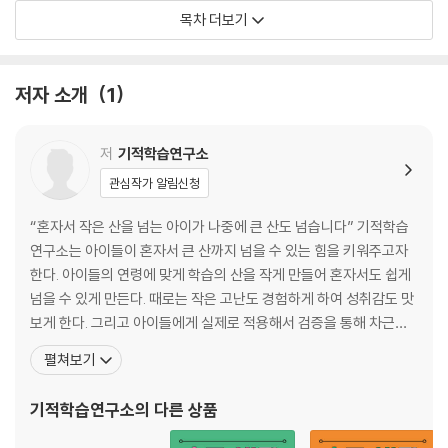
2. 다각형의 넓이
목차 더보기
8강 넓이와 단위
9강 넓이 단위 사이의 관계
10강 직사각형의 넓이
저자 소개
1
11강 평행사변형의 넓이
12강 삼각형의 넓이
13강 사다리꼴의 넓이
저
기적학습연구소
14강 마름모의 넓이
관심작가 알림신청
15강 다각형의 넓이 총정리
16강 둘레 알 때 넓이 구하기
“혼자서 작은 산을 넘는 아이가 나중에 큰 산도 넘습니다” 기적학습
17강 높이가 같은 도형
연구소는 아이들이 혼자서 큰 산까지 넘을 수 있는 힘을 키워주고자
18강 삼각형의 높이 활용
한다. 아이들의 연령에 맞게 학습의 산을 작게 만들어 혼자서도 쉽게
19강 색칠한 부분의 넓이?_도형의 합 또는 차
넘을 수 있게 만든다. 때로는 작은 고난도 경험하게 하여 성취감도 맛
20강 색칠한 부분의 넓이?_도형을 나눠서
보게 한다. 그리고 아이들에게 실제로 적용해서 검증을 통해 차근차
21강 색칠한 부분의 넓이?_부분을 모아서
근 책을 만들어 간다. 아이가 주인공인 기적학습연구소의 대표 저작
펼쳐보기
22강 평가
물은 『기적의 계산법』, 『기적의 계산법 응용up』, 『기적의 문제 해결
법』, 『툭 치면 바로 나오는 기적특강 구구단』, 『딱 보면 바로 아는 기
기적학습연구소
의 다른 상품
3. 원의 둘레와 넓이
적특강 시계보기』, 『30일 완성 한글 총
23강 원과 원주율