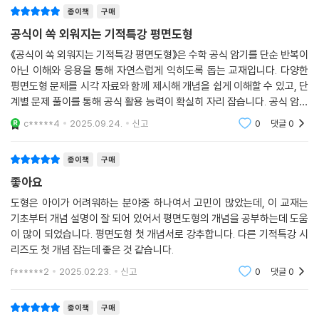
종이책
구매
공식이 쏙 외워지는 기적특강 평면도형
《공식이 쏙 외워지는 기적특강 평면도형》은 수학 공식 암기를 단순 반복이
아닌 이해와 응용을 통해 자연스럽게 익히도록 돕는 교재입니다. 다양한
평면도형 문제를 시각 자료와 함께 제시해 개념을 쉽게 이해할 수 있고, 단
계별 문제 풀이를 통해 공식 활용 능력이 확실히 자리 잡습니다. 공식 암기
가 어려운 아이들도 재미있게 학습할 수 있도록 구성되어 있어, 시험 대비
c*****4
2025.09.24.
신고
0
댓글
0
는 물론 평
종이책
구매
좋아요
도형은 아이가 어려워하는 분야중 하나여서 고민이 많았는데, 이 교재는
기초부터 개념 설명이 잘 되어 있어서 평면도형의 개념을 공부하는데 도움
이 많이 되었습니다. 평면도형 첫 개념서로 강추합니다. 다른 기적특강 시
리즈도 첫 개념 잡는데 좋은 것 같습니다.
f******2
2025.02.23.
신고
0
댓글
0
종이책
구매