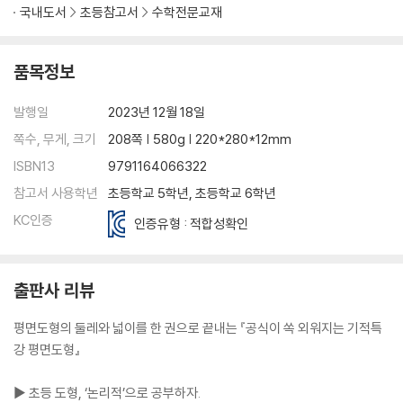
국내도서
초등참고서
수학전문교재
품목정보
발행일
2023년 12월 18일
쪽수, 무게, 크기
208쪽 | 580g | 220*280*12mm
ISBN13
9791164066322
참고서 사용학년
초등학교 5학년, 초등학교 6학년
KC인증
인증유형 : 적합성확인
출판사 리뷰
평면도형의 둘레와 넓이를 한 권으로 끝내는 『공식이 쏙 외워지는 기적특
강 평면도형』
▶ 초등 도형, ‘논리적’으로 공부하자.