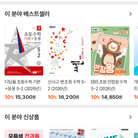
이 분야 베스트셀러
디딤돌 초등수학 기본
신사고 쎈 초등 수학 5-
EBS 초등 만점왕 수학
개
+응용 5-2 (2026년)
2 (2026년)
5-2 (2026년)
트
6
10
15,300
10
16,200
10
14,850
1
%
%
%
원
원
원
이 분야 신상품