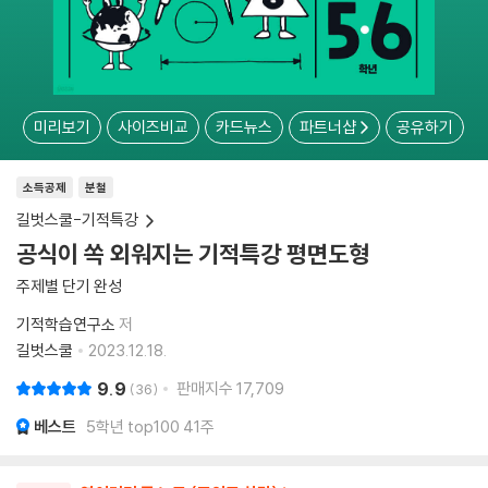
미리보기
사이즈비교
카드뉴스
파트너샵
공유하기
소득공제
분철
길벗스쿨-기적특강
공식이 쏙 외워지는 기적특강 평면도형
주제별 단기 완성
기적학습연구소
저
길벗스쿨
2023.12.18.
9.9
판매지수
17,709
36
베스트
5학년 top100 41주