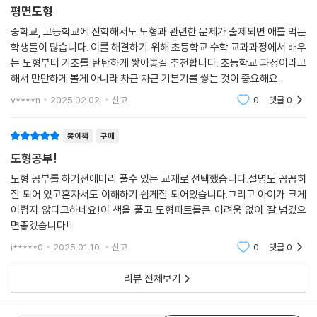
평면도형
중학교, 고등학교에 진학해서도 도형과 관련한 문제가 출제되면 애를 먹는
학생들이 많습니다. 이를 해결하기 위해 초등학교 수학 교과과정에서 배우
는 도형부터 기초를 탄탄하게 쌓아놓길 추천합니다. 초등학교 과정이라고
해서 만만하게 볼게 아니라 차근 차근 기본기를 쌓는 것이 중요해요.
v****n
2025.02.02.
신고
0
댓글
0
종이책
구매
도형공부!
도형 공부를 하기전에미리 풀수 있는 교재로 선택했습니다.설명도 꼼꼼히
잘 되어 있고혼자서도 이해하기 쉽게잘 되어있습니다.그리고 아이가 크게
어렵지 않다고하네요!이 책을 풀고 도형파트를큰 어려움 없이 잘 넘겼으
면좋겠습니다!!
i*****0
2025.01.10.
신고
0
댓글
0
리뷰 전체보기