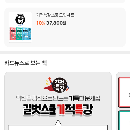
기적특강 초등 도형 세트
10
37,800
%
원
카드뉴스로 보는 책