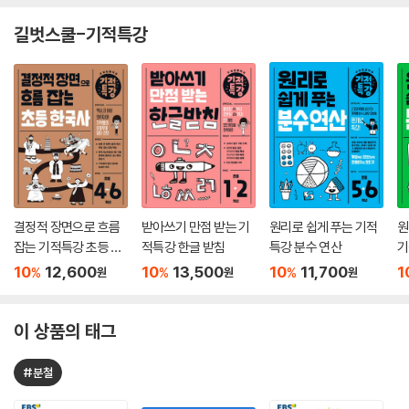
길벗스쿨-기적특강
결정적 장면으로 흐름
받아쓰기 만점 받는 기
원리로 쉽게 푸는 기적
원
잡는 기적특강 초등 한
적특강 한글 받침
특강 분수 연산
기
국사
10
12,600
10
13,500
10
11,700
1
%
%
%
원
원
원
이 상품의 태그
#분철