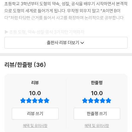
초등학교 3학년부터 도형의 약속, 성질, 공식을 배우기 시작하면서 본격적
으로 도형의 세계로 들어가게 됩니다. 무작정 외우지 말고 “A이면 B이
다”처럼 타당한 근거를 들어서 사고를 확장하며 논리적으로 공부합니다.
▶ 초등 도형, 약속·성질·공식 3가지만 기억하자.
약속, 성질, 공식은 언뜻 보면 너무 당연한 사실처럼 보여서 눈으로만 보고
출판사 리뷰 더보기
넘어가는 경우가 많습니다. 이런 잘못된 습관은 논리사고의 기초공사가 아
예 이루어지지 않게 합니다. 초등 도형 속 약속, 성질, 공식 이렇게 공부합
시다.
리뷰/한줄평
36
· 약속이란 수학 용어나 기호 등으로 이미 정해진 것.
특강 속 그림 덩어리로 먼저 기억하고, 정확한 수학 언어로 암기합니다.
· 성질이란 약속에 따라 나오는 특징과 규칙으로 잘 관찰하면 보이는 것.
리뷰
한줄평
기적쌤의 설명에 따라 수학적 논리에 근거하여 확실하게 기억합니다.
10.0
10.0
· 공식이란 약속과 성질을 바탕으로 증명된 사실은 문자나 기호로 나타낸
것.
무작정 외우는 것은 NO! 공식 유도 과정을 이해하면 공식이 저절로 외워
리뷰 쓰기
한줄평 쓰기
집니다.
혜택 및 유의사항
혜택 및 유의사항
▶ 특강+복습, 개념을 먼저 이해하고 문제에 적용하여 단단하게 학습하