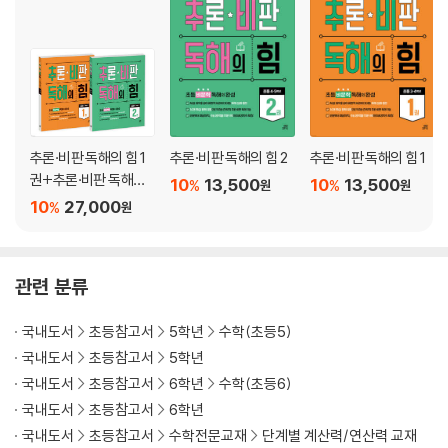
24강 원의 둘레
25강 원의 넓이
26강 둘레 센스 UP
27강 색칠한 부분의 둘레?_곡선의 합
28강 색칠한 부분의 둘레?_곡선과 직선의 합
29강 넓이 센스 UP
추론·비판 독해의 힘 1
추론·비판 독해의 힘 2
추론·비판 독해의 힘 1
30강 색칠한 부분의 넓이?_도형의 합 또는 차
권+추론·비판 독해의
10
13,500
10
13,500
31강 색칠한 부분의 넓이?_자르고 옮기기
%
%
원
원
힘 2권
10
27,000
%
32강 여러 개 원을 두른 둘레
원
33강 원이 굴러간 거리, 넓이
34강 평가
관련 분류
정답 및 풀이
국내도서
초등참고서
5학년
수학(초등5)
국내도서
초등참고서
5학년
국내도서
초등참고서
6학년
수학(초등6)
국내도서
초등참고서
6학년
국내도서
초등참고서
수학전문교재
단계별 계산력/연산력 교재