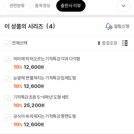
관련분류
품목정보
출판사 리뷰
이 상품의 시리즈
4
알림신청
전체선택
품절포함
머리에 탁 떠오르는 기적특강 각과 다각형
10
12,600
%
원
눈앞에 짠 펼쳐지는 기적특강 입체도형
10
12,600
%
원
기적특강 초등 5~6학년 도형 세트
10
25,200
%
원
공식이 쏙 외워지는 기적특강 평면도형
10
12,600
%
원