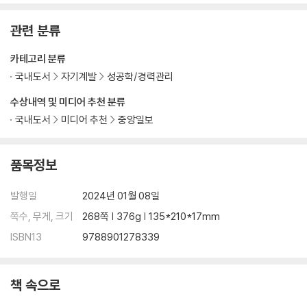
4단계, 즐겨 보는 콘텐츠를 영어로 보기| 5단계, 영어로 일기 쓰기
Chapter 11 외운 어휘는 반드시 써먹어야 한다
관련 분류
입력보다 출력| 아는 단어도 다시 보자
Chapter 12 발음 연습은 잘 알아듣기 위한 기초 훈련
카테고리 분류
꼭 원어민처럼 발음해야 할까?
국내도서
자기계발
성공학/경력관리
Chapter 13 듣기와 말하기, 쓰기 중 뭐가 더 먼저일까?
귀트영이 입트영을 만든다| 액티브 리스닝
수상내역 및 미디어 추천 분류
Chapter 14 말하기가 죽어도 늘지 않는다면
국내도서
미디어 추천
중앙일보
일상을 영어 연습의 장으로 만들자| 전화 영어 마스터 하려다가 보이스 피
싱에 걸린 사연| 영어 연습 상대를 찾아다니기
품목정보
Chapter 15 가장 좋은 교재는 ‘덕질’이다
좋아하는 콘텐츠를 영어로 ‘덕질’하기| 나에게 필요한 교재는 내가 만든다
발행일
2024년 01월 08일
Chapter 16 퍼블릭 스피치로 영어 울렁증을 극복하자
발표 공포증, 영어 때문일까?| 퍼블릭 스피치, 리더의 조건| 45번의 스피
쪽수, 무게, 크기
268쪽 | 376g | 135*210*17mm
치, 새로운 나를 발견하다
ISBN13
9788901278339
Chapter 17 쓰기 연습으로 영어를 더 정교하게
영어 실력이 ‘확’ 느는 쓰기 훈련| 반복되는 영어 실수를 줄이려면
책 속으로
AI 챗봇으로 영어 표현 익히는 팁