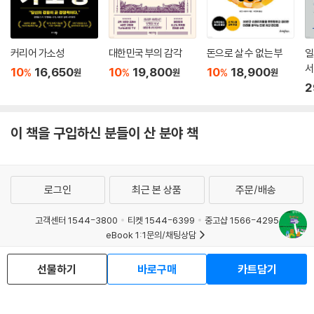
로이스 김은 현재 16년의 구글러의 생활을 마무리하고 실리콘밸리에 거주
하며 1년간의 갭이어를 보내고 있다. 트레이더 조와 스타벅스의 아르바이
커리어 가소성
대한민국 부의 감각
돈으로 살 수 없는 부
일
트생, 리프트의 택시기사, 검도 사범 등으로 일하며 ‘1만 명 만나기 프로젝
서
10
16,650
10
19,800
10
18,900
%
%
%
원
원
원
트’를 하고 있는 것. 그는 비즈니스 영어 너머 일상의 영어를 향상시키면서
2
눈앞에 어떤 새로운 도전이 기다릴지 기대하게 된다고 소회한다. 영어가
단지 소통의 도구에 그칠 뿐 아니라 더 큰 세상을 향한 용기의 원천임을 그
는 앞서 보여주고 있는 셈이다. 이 책의 독자들도 근력처럼 단단한 영어 습
이 책을 구입하신 분들이 산 분야 책
관을 통해 한발 더 힘차게 나아갈 수 있기를 바란다.
로그인
최근 본 상품
주문/배송
고객센터 1544-3800
티켓 1544-6399
중고샵 1566-4295
eBook 1:1문의/채팅상담
예스이십사(주) 사업자 정보
선물하기
바로구매
카트담기
이용약관
개인정보처리방침
청소년보호정책
PC버전
회사소개
거래처관계자께
도서홍보
광고