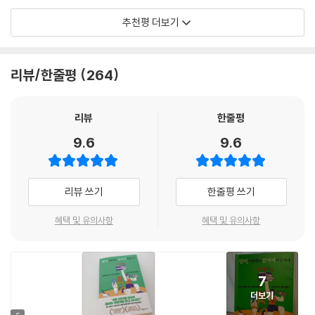
는 또 한 번 영어 때문에 가슴 뜨끔해지는 경험을 하게 됩니다. “오늘 미팅
로서 완벽한 커리어 패스를 그려온 그녀에게 딱 하나 부족한 것이 바로 ‘영
은 브라운백 런치로 진행됩니다. 참고해주세요.” 구글에서 중요한 내부 회
추천평 더보기
어 실력’이었다. 체력을 단련하듯 매일 서너 시간씩 영어와 사투를 벌인 결
나 역시 이 책의 저자처럼 영어라는 기술을 연마하는 데 더 많은 시간을 쏟
의를 준비하면서 참석자들에게 공지 메일을 돌렸습니다. 브라운백 런치 미
과, 2019년 남들 다 은퇴하는 50의 나이에 미국 구글 본사의 글로벌 커뮤
는다. 영어를 통해 더 넓은 세상을 마주하려는 이들에게 용기를 주는 책.
팅이란, 샌드위치처럼 종이봉투에 담을 수 있을 정도로 간단한 음식을 준
니케이션 디렉터의 자리로 옮기게 된다. 이 책은 그 놀라운 도전의 발판이
- 서은아 (메타 인터내셔널 마케팅 동북아시아 총괄)
비하여 이를 먹으면서 하는 간단한 회의를 말합니다. 그런데 메일을 보내
리뷰/한줄평
264
된 영어 실력이 어떻게 다져졌는지, 지난 15년간 온몸으로 부딪히며 터득
자마자 친하게 지내던 동료가 조용히 제 옆에 오더니 귀띔합니다. “로이스,
한 직장인 영어 공부 노하우를 다루고 있다.
아마 의도적인 건 아니겠지만 그 말은 안 쓰는 게 좋아”라고요. 제가 무슨
이 책에 담긴 저자의 ‘웃픈’ 경험담과 격동의 공부법은 영어 교육자로서 학
다시 영어 공부를 시작하기에 앞서 저자는 먼저 이 질문에 답해보기를 권
리뷰
한줄평
실수를 한 걸까요?
습자들에게 하고 싶었던 이야기를 속 시원하게 전해준다.
한다. ‘나는 지금 내 영어에 만족하는가?’ ‘한국어로 일을 잘하는 만큼 영어
---「1장 〈다시 영어를 시작하는 당신을 위한 체크리스트〉」중에서
9.6
9.6
로도 잘할 수 있는가?’ ‘지금 나는 내 생각을 후련하게 이야기하는 것을 넘
- 소피 반 (미국 공인 법정 및 의료 통역사, 영어 교육 유튜버)
어서 내 가치관과 캐릭터에 맞는 영어를 하고 있는가?’ 이 질문에 흔쾌히
『영어 공부 절대로 하지 마라』라는 책이 있어요. 제가 여기에 한 가지 덧붙
답할 수 없다면 지금이야말로 영어를 절실하게 공부할 때다.
말 잘하는 사람이 넘쳐나는 실리콘밸리에서도 통한 로이스의 영어 훈련법.
이자면, ‘영어 공부 결심, 절대로 하지 마라’라고 말할 겁니다. 결심이란, ‘내
리뷰 쓰기
한줄평 쓰기
영어와 친해질 수 있는 구체적이고 실용적인 방법을 제시한다.
가 살다 살다 그런 생산적인 생각을 하다니 내 자신이 너무 대견하다!’라고
■ “일은 프로처럼 하는데 영어는 초딩처럼 하고 있지 않나요? ”
- 김현유 (액트투벤처스 대표, 전 구글 디렉터)
여기기 위한 화려한 퍼포먼스일 뿐입니다. 정말 영어를 하기 위해서 내린
혜택 및 유의사항
혜택 및 유의사항
영어라는 걸림돌을 인생의 기회로 뒤바꾼 50대 직장인의 눈물겨운 영어
‘결심’은 얼마 안 가 힘이 빠지는 행위인 거죠. 굳게 결심했는데 왜 그렇게
분투기
쉽게 무너지는 걸까요? 문제가 뭘까요? 나의 인내력이 다른 사람보다 약
해서? 아닙니다. 자책하지 마세요. 원래 우리 모두가 그렇게 생겼기 때문이
첫 책을 출간한 뒤 유명 IT 기업의 강단에 서게 된 저자는 이런 질문을 던졌
7
에요. 우리 결심을 너무 과대평가하지 말고 있는 그대로 보면 돼요. 결심을
다. “영어 때문에 스트레스를 받는 사람 손들어 보세요.” 결과는 100퍼센
더보기
굳게 할수록 우리 뇌는 더 큰 보상을 바라는데, 영어는 그렇게 즉각적인 보
트가 “그렇다”라고 답했다. 직장인에게 영어란, 지금 당장 써먹을 일은 없