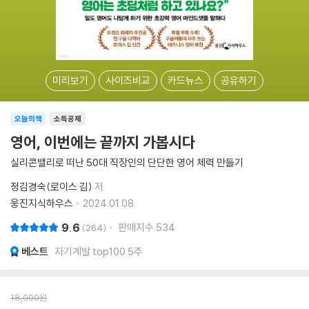
미리보기
사이즈비교
카드뉴스
공유하기
오늘의책
소득공제
영어, 이번에는 끝까지 가봅시다
실리콘밸리로 떠난 50대 직장인의 단단한 영어 체력 만들기
정김경숙(로이스 김)
저
웅진지식하우스
2024.01.08.
9.6
판매지수
534
264
베스트
자기계발 top100 5주
18,000
원