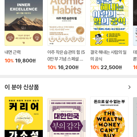
영어 실력 향상이야말로 비즈니스 현장에서 누구보다 빠르게 새롭고 폭 넓
은 정보를 접하는 동시에 더 나은 커리어를 얻을 수 있는 기회가 된다고 힘
주어 말한다. 비즈니스 현장에서 번역하지 않고 영어식으로 이메일을 쓰고
대화하는 소통법, 영어 토론의 현장에서 적절하게 끼어들어 분명하게 의사
전달하는 방법, 그리고 영어 연설 연습을 통해 자기만의 스토리텔링 만들
기 등은 단순한 팁에서 그치지 않고 비즈니스 현장에서 영어로 일하는 사
람이 가져야 할 태도까지 아우른다.
내면 근력
아주 작은 습관의 힘 (5
결국 해내는 사람의 일
데
0만 부 기념 스페셜 에
의 공식
론
10
19,800
%
원
저자가 이토록 영어에 집착하는 이유는 바로 ‘나답게 일하고 나답게 말하
디션)
무
10
16,200
10
22,500
1
%
%
원
원
기 위해서’다. 구글 코리아 시절부터 다양성 존중을 위한 여러 캠페인을 활
발하게 조직하고 참여했던 저자는 지금 자신의 영어가 인종, 젠더, 환경 등
시대정신을 담고 있는지를 확인하기 위해 스탠퍼드대 등에서 제시하는 포
이 분야 신상품
용적 언어 리스트(Inclusive Language)를 점검하고 또 점검한다.(20
장) 언어의 의미와 뉘앙스를 고려하며 정교하게 다듬는 섬세한 태도는 더
이상 영어에서 자유로울 수 없는 우리 시대 직장인들이 앞으로 어떠한 영
어를 추구해야 하는지에 대한 좋은 귀감이 되고 있다. 생각하는 순간 영어
가 저절로 튀어나오도록, 생각대로 정교하게 말하고 쓸 수 있도록, 그리고
영어로도 나답게 일할 수 있도록 우리의 영어는 지치지 않고 계속 가야 한
다는 결심을 절로 하게 된다.