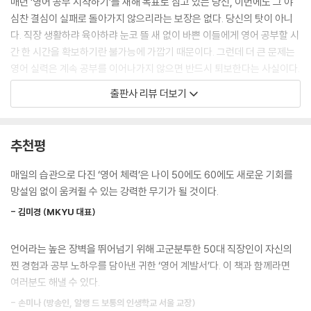
매년 ‘영어 공부 시작하기’를 새해 목표로 삼고 있는 당신, 이번에도 그 야
나가며
심찬 결심이 실패로 돌아가지 않으리라는 보장은 없다. 당신의 탓이 아니
감사의 글
구글 코리아에 입사한 뒤 몇 해 지나지 않았을 때의 일입니다. 당시 전 커뮤
다. 직장 생활하랴 육아하랴 눈코 뜰 새 없이 바쁜 이들에게 영어 공부할 시
니케이션 팀에 있었고, 옆 팀 부서장에게 업무 협조 메일을 보냈습니다. 이
간 한 시간을 확보하기란 불가능에 가깝기 때문이다. 그런데 더 큰 문제는
런 업무를 해야 하는데 당신네 팀에서 이 일을 맡아줄 수 있느냐는 내용이
영어 실력은 계속 공부를 이어나가지 않으면 반드시 퇴보한다는 사실이다.
었어요. 저는 별생각 없이 습관적으로 ‘Can you’로 시작하는 문장으로 여
제아무리 왕년에 토익 토플 고득점에 어학연수까지 다녀와서 영어 ‘좀’ 했
출판사 리뷰 더보기
부를 물어보았죠. “Can you finalize our event venue with the initia
다는 사람도 예외가 아니다. 십 수 년간 집착에 가까운 영어 공부를 해온 前
l design concept by next Friday?(다음 주 금요일까지 이벤트 장소와
구글러 로이스 김(정김경숙) 역시 단 한 달 공부를 쉬었을 뿐인데 미국에
초기 디자인 콘셉트를 확정해주실 수 있나요?)” 그런데 이메일 발송 버튼
갓 입성했던 4년 전 그날로 영어 실력이 퇴보하고 말았다고 토로한다. 20
추천평
을 누른 지 얼마 안 되어 그 부서장이 멀리서도 선명히 보일 정도로 붉으락
22년 tvN〈유퀴즈〉에 출연하여 나이 50에 실리콘밸리에 진출하는 놀라운
푸르락한 얼굴로 저를 향해 성큼성큼 걸어오는 게 아닙니까. 그는 약간 격
도전 정신과 영어 실력으로 화제가 되었던 그는 영어 실력이란 마치 근육
매일의 습관으로 다진 ‘영어 체력’은 나이 50에도 60에도 새로운 기회를
양된 말투로, 또 주변 사람이 다 들으라는 듯 큰 소리로 이렇게 말했습니다.
처럼 매일 다져야 하는 습관의 산물이라고 강조한다. 지금 이 순간에도 영
망설임 없이 움켜쥘 수 있는 강력한 무기가 될 것이다.
“로이스, ‘Can you’라뇨. 왜 그렇게 말을 무례하게 합니까? 저에게 명령하
어 공부를 하고 있지 않다면 우리의 영어에 ‘근손실’이 올 수밖에 없다는 것
는 건가요? 이럴 땐 ‘Would you’라고 해야죠!”
- 김미경 (MKYU 대표)
이다.
---「1장 〈다시 영어를 시작하는 당신을 위한 체크리스트〉」중에서
언어라는 높은 장벽을 뛰어넘기 위해 고군분투한 50대 직장인이 자신의
『계속 가봅시다 남는 게 체력인데』의 저자 로이스 김이 50대 직장인의 눈
대화의 흐름을 따라가는 것만큼 중요한 건 언어의 흐름을 따라가는 것이었
찐 경험과 공부 노하우를 담아낸 귀한 ‘영어 계발서’다. 이 책과 함께라면
물겨운 영어 분투기와 현실적인 영어 학습 노하우를 담은 영어 계발서 『영
습니다. 언어에 담긴 시대정신이나 의미를 정확하게 알고 사용하는 것 말
여러분도 해낼 수 있다.
어, 이번에는 끝까지 가봅시다』로 다시 독자들을 찾아왔다. 아침마다 10k
입니다. 미국에 건너와 영어가 어느 정도 입에 잘 붙었다고 느꼈을 즈음, 저
m씩 조깅을 하고 검도에 수영을 즐기는 등 ‘강철 체력’을 무기 삼아 구글러
- 손미나 (방송인, 알랭 드 보통의 인생학교 서울 교장)