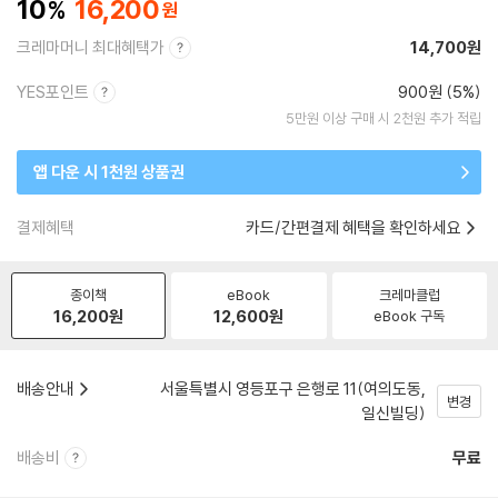
10
16,200
크레마머니 최대혜택가
14,700원
YES포인트
900원 (5%)
5만원 이상 구매 시 2천원 추가 적립
앱 다운 시 1천원 상품권
결제혜택
카드/간편결제 혜택을 확인하세요
종이책
eBook
크레마클럽
16,200
원
12,600
원
eBook 구독
배송안내
서울특별시 영등포구 은행로 11(여의도동,
변경
일신빌딩)
배송비
무료