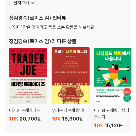
펼쳐보기
첫째, 내 영어가 나아지고 있다는 증거 쌓아놓기| 둘째, 모든 일상에 영어
을 한몸에 받았고 그로부터 정확히 6개월 만에 16년 동안 근무했던
끼워 넣기| 셋째, 나만의 영어 교재 만들기| 넷째, 배운 영어 100개 중 10개
구글에서 이메일 한 통으로 정리해고되었다. 하지만 이 강제적인 변
정김경숙(로이스 김)
인터뷰
라도 써먹기| 다섯째, 영어 불씨 함께 지키기
화를 오히려 30년 직장 생활에서 가장 많이 성장
Chapter 7 영어라는 망망대해에서 우리에게 필요한 것
[읽다]
작은 것이라도 몸을 쓰는 활동을 해보세요
‘영어 하는 사람’이라는 정체성| 원어민 영어라는 지향점을 향해| 원어민과
정김경숙(로이스 김)
의 다른 상품
같은 타이밍에 웃겠다는 꿈
Chapter 8 매일 실수하지만 결코 실패하지 않는다
반복되는 실수에서 배우는 것| 영어 오디오북 한 권 들어봤니?| 3년, 300
0시간, 200권의 성장 기록
Chapter 9 골방 영어에서 벗어나라
로이스, 너 영어에 무슨 짓을 한 거야?| 함께하는 시스템이 영어 불씨를 지
킨다| SNS 챌린지에 도전해보자
PART 3 영어를 숨 쉬듯 밥 먹듯 써먹습니다
비커밍 트레이더 조
우리는 다르게 팝니다
다정함도 체력에서 나
Chapter 10 영어를 숨 쉬듯 ‘써먹는’ 영어 마인드셋
옵니다
10
20,700
10
18,900
%
%
원
원
한국에서 어떻게 영어를 써먹을까?| 1단계, 내 주변의 사물 영어로 말해보
10
15,120
%
원
기| 2단계, 자신의 컨디션과 기분 말하기| 3단계, 내 주변 상황 묘사하기|