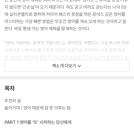
지 않으면 ‘근손실’이 오기 때문이다. 혀도 굳고 머리도 굳는다는 나이 50
에 실리콘밸리로 향하며 커리어 패스의 정점을 찍은 로이스 김은 영어를
마스터하는 가장 빠른 방법은 무조건 영어를 계속 오래 하는 것이라고 말
한다. 바로 평생 가는 영어 체력을 탑재하는 것이다.
『영어, 이번에는 끝까지 가봅시다』는 원어민도 어렵다는 구글 본사의 커뮤
니케이션 디렉터로 옮기게 된 저자가 눈물겨운 영어와의 사투 끝에 발견
한, 단단한 체력처럼 끝까지 가는 영어 습관을 만드는 노하우를 전한다. 눈
떠서 잠들 때까지 일상 모든 순간에 영어를 끼워 넣으며 영어를 생활화하
책소개 더보기
는 특별한 영어 마인드셋은 물론, 직장인의 비즈니스 영어 향상을 위한 구
체적인 학습 방법을 모두 담았다. 이 책과 함께 영어, 이번에는 포기하지 말
고 끝까지 가보자.
목차
추천의 글
들어가며 | 영어 때문에 잠 못 이루는 밤
PART 1 영어를 ‘또’ 시작하는 당신에게