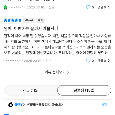
해보려고 심혈을 기울여 툭 던진 제 영어는 전혀 세련되지 못했습니다. 특
번 결심만 해서. 아무리 절박한 마음으로 결심하더라도 자신의 환경 안에
히 서로 지지 않으려는 듯 숨도 안 쉬면서 뱉어대는 대화에 끼어들기도 쉽
k******7
2025.03.10.
신고
0
댓글
0
서 지속적으로 영어 말하기를 시도하며 실력 향상을 온몸으로 느끼지 못하
지 않았습니다. 짧은 회의는 “I think so, too.”“It’s a good idea.”“I agr
면 누구라도 금방 포기에 이르게 된다는 것이다.
ee with you.” 같은 리액션만 하다가 제대로 한번 끼어들 새도 없이 후루
eBook
구매
룩 끝나버리기도 해요. 그래서인지 전 세계 커뮤니케이션 담당자들이 모이
바로 그 악순환의 고리를 깨기 위해 우리에게 필요한 건 영어를 근력처럼
영어, 이번에는 끝까지 가봅시다
는 콘퍼런스에 가면 저는 갑자기 내성적이고 소심한 사람이 되어버립니다.
기르는 시스템을 만드는 것이다. 영어는 계속 오래하는 것이 가장 빠른 지
전작에 이어 너무 잘 읽었습니다. 이전 책을 읽으며 직장을 얼마나 사랑하
거리낌 없이 사람들에게 먼저 다가가고 낯선 이들을 하나로 모으는 것이
름길이며, 그러려면 일부러 생각하지 않고도 영어를 습관처럼 반복할 수
시는지를 느꼈어서, 이번 책에서 해고당하셨다는 소식이 처음 나올 때 저
제 직장생활을 지탱한 큰 장점이었는데 말이죠.
있도록 만들어야 한다는 것이 저자의 지론이다. 밥 먹고 운동하고 출근하
까지 탄식했네요. 그러나 파트타임으로 쓰리잡이나ㅋㅋ 일하시는 모습을
---「18장 〈일잘러의 영어는 더 정교해져야 한다〉」중에서
는 모든 일상에 영어를 끼워넣는 습관을 다지면서 영어 공부의 동력을 유
보고 변함없는 열정에 안심했습니다. 두려워하는 영어에 당당히 부딪히는
지할 수 있도록 실력이 성장하고 있다는 증거 기록 남기기, 온오프라인의
모습이 굉장히 멋있으세요.
s*******2
2025.03.10.
신고
0
댓글
0
이게 바로 구글을 떠날 수 있는 기회다. 16년의 길고 긴 구글과의 인연을 여
사람들과 함께 영어하며 응원 받기, 일상에서 터득한 영어 표현을 기록하
기서 마무리하자. 저는 다시 취업하더라도 1년 동안은 해보고 싶은 것을 맘
며 자기만의 교재 만들기 등, 자신의 환경을 영어에 노출시키며 필요한 영
리뷰 전체보기
껏 해보자는 생각이 들었어요. 이번 1년을 갭이어 혹은 안식년이라 생각하
어를 영리하게 습득하는 저자의 오랜 공부 노하우가 등장한다. 이러한 방
기로 했습니다. (중략) 그 중심에는 영어가 있었습니다. 제가 갭이어 동안
법을 통해 ‘평생 가는 영어 습관’을 몸에 익히면 쓸데없는 의지력을 쓰지 않
하고 있는 도전은 이름하여 ‘1만 명 만나기 프로젝트’입니다. 1만 명의 다양
고도 그 자체로 영어 공부를 포기하지 않고 끝까지 이어나갈 동력이 된다
리뷰
112
한줄평
152
한 사람을 만나 그 사람들의 스토리를 듣는 프로젝트죠. 미국에 체류하면
는 것이다.
서 한국 교민들이 언어의 어려움 때문에 기피하는 미국 마트에서 일하기,
바리스타 도전하기, 우버 운전하기, 바텐더 되어보기, 도서관 사서로 일하
클린봇
이 부적절한 글을 감지 중입니다.
설정
■ 미국에 가지 않고도 영어를 써먹는 ‘영어 마인드셋’을 장착하라
기 등 영어로 사람들과 얘기할 수 있는 모든 일에 도전해보는 것이죠. 그렇
“유튜브만 본다고 영어가 늡니까? 숨 쉬듯이 밥 먹듯이 써먹어야 늘죠”