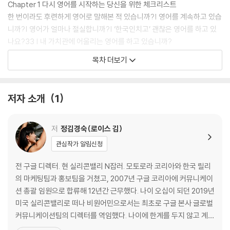
Chapter 1 다시 영어를 시작하는 당신을 위한 체크리스트
한 번이라도 후련하게 영어로 말해본 적 있습니까?| 영어를 계속하고 있습
니까?| 영어가 얼마나 절실합니까?| ‘한국인치고’ 괜찮은 영어를 하고 있
나요?33 | 내 가치관에 어울리는 영어를 하고 있습니까?
Chapter 2 반복되는 영어 실패, 악순환의 고리를 끊어라
목차 더보기
우리가 ‘또’ 영어 공부에 실패하는 이유| 영어, 더 이상 물러설 수 없다| 마
흔에 시작한 영어, 그 후 10년| 나이 쉰, 실리콘밸리로 향하다
Chapter 3 영어, 절박해지기 전에 절실해져라
저자 소개
1
스무 살, 아니 서른 살 때만이라도 돌아갈 수 있다면| 영어 불안증은 기회
를 놓치고 있다는 신호| 더 큰 기회, 더 큰 도약을 위해
Chapter 4 영어를 잘하는 가장 빠른 방법
저
정김경숙(로이스 김)
됐고, 일단 시작하라| 시작했다면 계속하라| 계속하는 사람은 미래가 두렵
관심작가 알림신청
지 않다
전 구글 디렉터. 현 실리콘밸리 N잡러. 모토로라 코리아와 한국 릴리
PART 2 영어, 끝까지 가보겠습니다
의 마케팅팀과 홍보팀을 거쳤고, 2007년 구글 코리아에 커뮤니케이
션 총괄 임원으로 합류해 12년간 근무했다. 나이 오십이 되던 2019년
Chapter 5 평생 가는 영어 체력을 다져라
미국 실리콘밸리로 떠나 비원어민으로서는 최초로 구글 본사 글로벌
영어 공부 ‘결심’, 절대 하지 마라| 영어도 근육처럼 평생 키우는 것
커뮤니케이션팀의 디렉터를 역임했다. 나이에 한계를 두지 않고 계속
Chapter 6 영어를 계속하기 위한 습관 설계
해나가는 실행력으로 〈유퀴즈〉, 〈세바시〉 등에 출연하며 언론의 관심