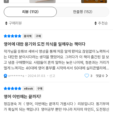
5
상으로 돌아오는 것이 아니기 때문입니다. (중략) 그럼 어떻게 해야 할까
지만 언젠가 내 커리어의 발목을 잡을 불안한 존재로서 받아들이고 있다는
요? 영어 공부하겠다고 결심하지 말고, 그냥 영어를 할 수밖에 없는 시스
방증이다. 저자 역시 미국 MBA를 졸업하고 모토로라 코리아, 한국 릴리
리뷰
112
한줄평
152
템을 만드는 겁니다.
등 유수 외국계 회사에서 초고속 승진을 거듭하며 나이 마흔에 구글 코리
---「5장 〈평생 가는 영어 체력을 다져라〉」중에서
아에 합류했지만, 결국 영어라는 한계 앞에 좌절해야 했다고 고백한다.
구매리뷰
추천순
그래서 실수를 안 했냐고요? 엄청나게 많이 합니다! 외운다고 외웠는데 틀
“아니, 내가 당신의 부하직원입니까? 업무 협조를 할 때 Can you~로 시
종이책
구매
리게 써먹어서 우스운 상황이 자주 벌어졌습니다. 한번은 제 미국인 친구
작하는 말투는 너무 무례하잖아요.” “시간이 날 때(If you have time) 해
영어에 대한 용기와 도전 의식을 일깨우는 책이다
에게 “나는 예전에는 굉장히 소극적이어서 남들 앞에 드러내는 것을 좋아
달라고 하셔서, 시간이 없어서 안 한 건데요?” “로이스, ‘브라운백 런치’라
하지 않았어(I did not like to expose myself.)”라고 말하며 이야기를
작가님을 유튜브 세바시 영상을 통해 처음 알게 됐어요.끊임없이 노력하시
는 말은 인종차별 언어라 쓰지 않는 게 좋아요.” 정확한 영어 문법이나 표
시작했어요. 그랬더니 이 친구가 갑자기 “워~워~워~” 하는 겁니다. 무슨
는 대단한 분이시다라는 생각을 했었어요. 그러다가 이 책이 출간된 걸 보
현의 뉘앙스를 따질 여유도 없는 급박한 업무 환경 속에서, 저자는 이와 같
고 냉큼 구매했어요. 사람들이 흔히 말하는 늦은 나이에, 청춘과는 거리가
문제냐고 되물으니 그 친구가 얼굴이 빨개져서는 “그럴 땐 수동태 be ex
이 영어로 인한 소통 미스에 시도 때도 없이 부딪혀야 했다.(1장) 일만 잘하
멀게 느껴지는 40대에 영어 홍부를 시작하셔서 50대에 실리콘밸리에서
posed를 써야 해”라고 하는 겁니다. “I did not like to be exposed t
면 영어 좀 못하는 게 흠이 아니라고 믿었건만, 일상적인 업무 협조 이메일
의 새로운 도전을 시작하신 부분이 무척 인상적이었어요.하고 싶은 일이
o the public.”라고요. 알고 보니 expose myself는 능동태로 쓰면 ‘성
n*******a
2024.01.03.
신고
3
댓글
0
에 원어민 동료가 버럭 화를 내고, 자기도 모르게 인종차별적 표현을 말한
있으면 도전해서 꾸
기를 드러내다’라는 의미였던 것입니다. 맙소사! (중략) 지금도 생각하면
뒤 지적을 받았을 때 비로소 깨달았다. 지금의 프로답지 못한 미완성 영어,
낯 뜨거워지는 실수들입니다. 하지만 그렇게 영어를 써먹는 과정에서 실수
eBook
구매
뉘앙스를 읽지 못하는 거친 영어, 업데이트 되지 않은 과거의 유물 같은 영
했다고 해서 주눅이 들거나 굴하지 않고 다음번에 정정해서 다시 한 번 말
어로는 결코 나의 가치관과 캐릭터를 지키며 일할 수 없다는 사실을 말이
영어 이번에는 끝까지!
해봅니다. 그렇게 실수한 건 절대 까먹지도, 다시 실수하지도 않게 됩니다.
다.
정김경숙 저 ＜영어, 이번에는 끝까지 가봅시다＞ 리뷰입니다. 동기부여
---「8장 〈매일 실수하지만 결코 실패하지 않는다〉」중에서
가 확실히 되는 책입니다. 영어공부 뿐만 아니라 저자의 마인드, 도전정신