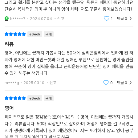
영어 발표 하나를 하기 위해 며칠씩 대본을 달달 외우고, 해외 출장길에서
그리고 활기를 본받고 싶다는 생각을 했구요. 뭐든지 체력이 중요하네요
사물을 보고 한국말을 떠올린 다음 영어로 번역해서 말하던 기존의 습관적
피자 한 판 시키는 것조차 부담스러웠던 저자는 나이 마흔, 비로소 본격적
단순히 육체적인 의미 뿐 아니라 영어 체력! 저도 꾸준히 쌓아보겠습니다!
사고 대신에, 영어로 생각하고 영어로 말하는 것을 새로운 습관으로 가져
인 영어 공부에 뛰어들었다. 왕초보 발음 공부부터 다시 시작해 자신의 영
h*****7
2024.07.04.
신고
1
댓글
0
보는 거예요. ‘영어 마인드셋’을 탑재하는 거죠. (중략) 틈나는 대로 일상 속
어 이름 로이스(Lois)의 발음을 15년 만에 고치고, ‘원어민처럼 영어를 하
에서 새로운 영어 단어와 표현을 익히고, 어떤 말을 영어로 하면 좋을지 일
겠다’는 막연한 목표를 향해 밤잠을 설쳐 가며 영어와의 사투를 벌였다. 그
상 속에서 계속 떠올려보는 겁니다. 하루 30분이라도 한국말에서 영어로
eBook
구매
리고 나이 50이 되었을 때 이전에는 꿈에도 상상할 수 없었던 실리콘밸리
번역하는 게 아니라, 영어로 생각하고 말하는 훈련을 하면서 우리 삶 자체
리뷰
행에 도전하게 된다. 미국 구글 본사에 자신이 제안하여 만든 글로벌 커뮤
를 영어에 계속 열어둘 수 있습니다. 그렇게 하루의 일부분을 영어화 하는
니케이션 팀에 디렉터로서 자리를 옮기게 된 것이다. 이것이야말로 인생의
영어, 이번에는 끝까지 가봅시다는 50대에 실리콘밸리에서 일하게 된 저
마인드셋을 유지하면 자연스럽게 영어를 하는 시간이 빠른 속도로 쌓이게
자가 영어에 대한 마인드셋과 매일 정해진 루틴으로 실천하는 영어 습관을
걸림돌이라 믿었던 영어가 만들어준 기회였다.
됩니다. 일상에 영어 마인드셋을 새기는 방법을 영어 수준에 따라 다섯 단
통해 꾸준히 영어 실력을 올리고 근력운동처럼 단단한 영어 체력을 만들
계로 나눠 소개하겠습니다.
수 있게 해주는 책입니다.
■ 영어 실패의 악순환을 깨고 영어를 근력처럼 키우는 시스템을 만들어라
---「10장 〈영어를 숨 쉬듯 ‘써먹는’ 영어 마인드셋〉」중에서
“영어에 ‘근손실’이 오지 않도록, 단단한 ‘영어 체력’을 다져야 합니다”
m****g
2025.03.10.
신고
0
댓글
0
직장생활을 하며 가장 속상했을 때는 영어 때문에 나답게 말하고 나답게
저자는 언제 찾아올지 모르는 일생일대의 기회를 망설임 없이 움켜쥐기 위
eBook
구매
일할 수 없다고 느낄 때였어요. 다름 아닌 해외 출장에서요. 눈떠서 잠드는
해서는 지금 절실하게 영어 공부를 시작해야 한다고 강조하며, 이제 영어
영어
순간까지 모두 다 영어로 해야 하는 출장길에서는 한순간도 맘을 놓을 수
공부를 시작했다가 곧 포기하고 마는 ‘패턴’을 깨트려보자고 권한다. 이 책
없는 긴장의 연속입니다. 내가 말하는 내용뿐 아니라 내 영어 수준으로 사
페이백으로 읽은 정김경숙(로이스김)의 ＜영어, 이번에는 끝까지 가봅시
은 우리가 매번 영어 공부를 ‘끝까지’ 해내지 못하는 이유로 세 가지를 지적
람들이 나를 평가한다는 생각이 들면, 한마디 말할 때마다 마음을 놓을 수
다＞ 리뷰입니다. 50대 직장인으로 살아가며 어떻게 영어를 갈고닦았는
한다. 첫째, 지금 당장 영어를 써먹지 않으니 절박하지 않아서. 둘째, 영어
지가 생생하게 기록되어 있어 재밌었어요. 저도 포기하지 않고 영어 공부
가 없어요. 수려한 영어를 구사하는 원어민 동료들 사이에서 한마디라도
실력이 향상되고 있는지 실감하지 못해서. 셋째, 영어 공부를 하겠다고 매
에 좀 더 매진해야겠다고 반성도 하구..