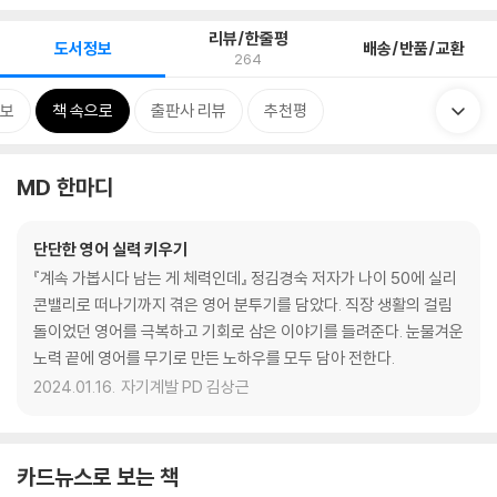
리뷰/한줄평
도서정보
배송/반품/교환
264
보
책 속으로
출판사 리뷰
추천평
MD 한마디
단단한 영어 실력 키우기
『계속 가봅시다 남는 게 체력인데』 정김경숙 저자가 나이 50에 실리
콘밸리로 떠나기까지 겪은 영어 분투기를 담았다. 직장 생활의 걸림
돌이었던 영어를 극복하고 기회로 삼은 이야기를 들려준다. 눈물겨운
노력 끝에 영어를 무기로 만든 노하우를 모두 담아 전한다.
2024.01.16.
자기계발 PD 김상근
카드뉴스로 보는 책