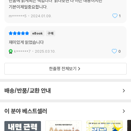
단숨에 읽게되는 책입니다. 읽다보면 다 아는 내용이지만
있는 실용적인 팁들을 제시한다. 오디오북이나 유튜브 채널에서 관심 콘텐
기본이제일중요합니다.
츠를 영어로 찾아보기, 새로운 어휘나 표현을 ‘나만의 노트’에 기록해 예문
을 만들고 써먹기, 챗GPT처럼 생성형 AI를 활용하여 쓰기를 정교하게 향
m******5
2024.01.09.
1
상시키기 등, 영어와의 고군분투 속에서 건져낸 학습 팁들을 총망라하고
있다. 나아가 저자가 구글러로서 일하며 가장 자주 쓰던 비즈니스 영어 표
eBook
구매
현 35개와 다양한 예문을 특별부록으로 수록하여 프로다운 영어를 꿈꾸
재미있게 읽었습니다
는 직장인들에게 실질적인 도움을 제공하고자 했다.
k******7
2025.03.10.
0
이러한 팁들을 실천하는 과정에서 무엇보다 중요한 건 실수해도 서툴러도
영어를 계속 써먹어보고 매일 이어가는 태도다. 한번 실수해서 망신당한
한줄평 전체보기
영어는 절대 잊히지 않는다는 믿음에서다. 전화 영어를 마스터하려다가 보
이스피싱에 걸리고, 잘못된 어휘 사용으로 직장에서 곤란한 상황에 처하게
되는 등 솔직담백한 실수담은 다시금 영어 말하기에 도전할 수 있는 용기
배송/반품/교환 안내
를 전하고 있다.
■ 실리콘밸리의 ‘포용적 언어 리스트’부터 비즈니스 영어의 ‘태도’까지
이 분야 베스트셀러
“일도 영어도 나답게 하는 그날까지, 우리의 영어는 계속되어야 합니다”
치열한 실리콘밸리 현장에서 여전히 영어 공부를 이어가고 있는 저자는,