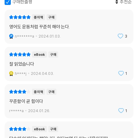
구매한줄평
추천순
게 저는 구글을 떠나 실리콘밸리의 ‘리프트(Lyft)’ 택시운전사가 되었습니
다. 스타벅스 바리스타가 되었고요, 미국 슈퍼체인 트레이더 조의 아르바
저자의 영어에 대한 집착은 때로 웃지 못할 해프닝으로 이어지기도 한다.
이트생이 되었습니다. 55세에 여전히 새로운 도전을 하고 있죠.
종이책
구매
전화로 영어하는 것에 대한 공포증을 떨쳐버리려다가 보이스피싱에 걸리
---「 〈나가며〉」중에서
영어도 운동처럼 꾸준히 해야 는다.
기도 하고, 새로 익힌 어휘를 대화 속에서 활용하다가 구글 내에서 곤란한
상황에 처할 뻔하기도 한다. 하지만 절대 굴하지 않는다. 한번 실수해서 망
n*******a
2024.01.03.
3
신당한 영어는 절대 잊히지 않는다고 믿기 때문이다. 이러한 솔직담백한
실수담에서 우리는 실수해도 서툴러도 영어를 끝까지 이어나가는 용기를
eBook
구매
엿볼 수 있다.
잘 읽었습니다
이 책에서 제시하는 저자만의 영어 학습 방법론인 ‘영어 마인드셋 장착하
h****j
2024.04.03.
1
기’는 어학연수를 가거나 외국인을 만나지 않는 이상 영어를 ‘써먹어 볼’ 기
회가 없는 일반인들에게 매우 유용하다. 일상 속에서 영어로 생각하고 입
종이책
구매
밖으로 꺼내보면서 자연스럽게 영어를 습관화하는 방법으로, 내 주변의 사
꾸준함이 곧 힘이다
물, 내 일과와 컨디션, 즐겨 보는 콘텐츠까지 나를 표현하는 영어 문장부터
뇌리에 착 붙이면서 실전 영어 실력을 향상시킬 수 있다.
r*****a
2024.01.26.
1
나아가 이 책의 3부에서는 영어 말하기, 듣기, 쓰기에 대하여 초보부터 고
eBook
구매
급 영어에 이르기까지 영어 실력을 좀 더 정교하게 다듬기 위해 적용할 수