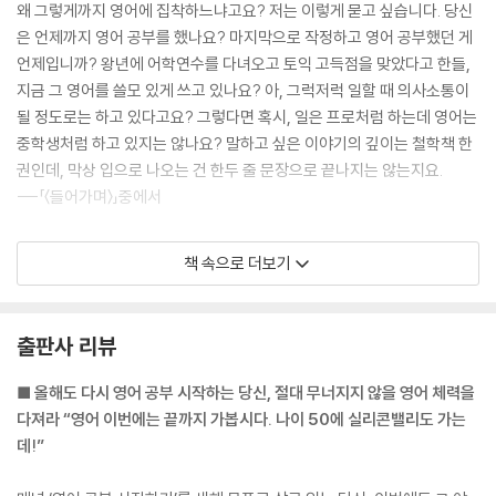
왜 그렇게까지 영어에 집착하느냐고요? 저는 이렇게 묻고 싶습니다. 당신
PART 4 나답게 일할 수 있도록, 비즈니스 영어
은 언제까지 영어 공부를 했나요? 마지막으로 작정하고 영어 공부했던 게
언제입니까? 왕년에 어학연수를 다녀오고 토익 고득점을 맞았다고 한들,
Chapter 18 일잘러의 영어는 더 정교해져야 한다
지금 그 영어를 쓸모 있게 쓰고 있나요? 아, 그럭저럭 일할 때 의사소통이
영어 말하기의 태도에 관하여| 나는 나답게 영어로 일하고 있을까
될 정도로는 하고 있다고요? 그렇다면 혹시, 일은 프로처럼 하는데 영어는
Chapter 19 결정적인 뉘앙스의 차이
중학생처럼 하고 있지는 않나요? 말하고 싶은 이야기의 깊이는 철학책 한
치명적인 영어 실수| 완성도 높은 영어를 향해
권인데, 막상 입으로 나오는 건 한두 줄 문장으로 끝나지는 않는지요.
Chapter 20 번역하지 말고 영어식으로 일하자
---「〈들어가며〉」중에서
상대의 시간을 아끼는 영어| 두괄식, 빨리 본론으로
Chapter 21 표현의 시대정신을 읽는 법
영어 한번 잘해보겠다고 온갖 좋다는 방법은 다 동원해보면서 제가 깨달은
책 속으로 더보기
실리콘밸리의 포용적 언어| 나의 가치관에 맞는 영어를 쓰고 있을까
건, 영어는 마치 근력을 키우듯 포기하지 않고 계속, 오래하는 게 가장 빠르
Chapter 22 업계 영어 습득하기
고 효율적인 방법이라는 사실입니다. 제가 영어라는 ‘체력’을 단단히 하기
비즈니스 영어 업데이트 하기| 영어로 업계 정보를 누구보다 발 빠르게
위해 시도해본 일련의 방법들은 영어를 계속하기 위해 자기만의 시스템을
출판사 리뷰
Chapter 23 회의부터 면접까지 커버하는 스토리텔링 전략
개발하고, 루틴을 만들고, 꺾이지 않는 열정을 찾아나가는 과정이었던 것
영어 대화를 이끄는 말하기 전략| 면접도 스토리텔링이다
이죠. 무얼 하든 가슴속의 불씨와 절실함을 끝까지 지켜나가는 게 세상에
■ 올해도 다시 영어 공부 시작하는 당신, 절대 무너지지 않을 영어 체력을
Chapter 24 무례하지 않게 의견 말하기
서 가장 어려운 일이라는 걸, 아마 여러분도 모르지 않을 겁니다. 바쁜 직장
다져라 “영어 이번에는 끝까지 가봅시다. 나이 50에 실리콘밸리도 가는
분명한 의사 표현의 중요성| 그렇다/아니다의 스펙트럼| 공감 받는 맞장구
생활 속에서도 어제보다 더 나은 나, 더 큰 내가 되기 위해 애쓰고 있는 분
데!”
치트키
이라면, 이 책이 큰 힘이 되리라 생각합니다.
---「〈들어가며〉」중에서