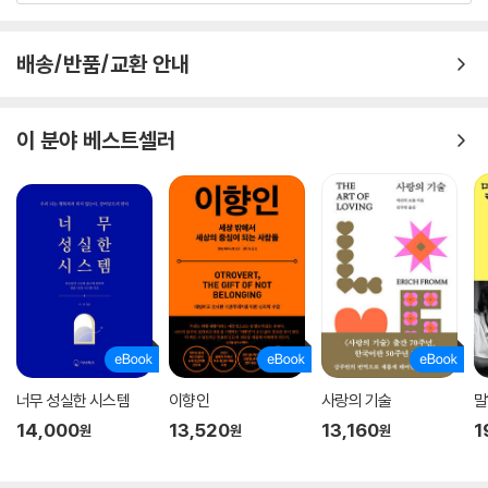
후회 없는 인생을 꿈꾸는 딸에게 해 주고 싶은 말
전문의가 되어 첫 직장인 국립정신병원(현 국립정신건강센터)에 들어갔
배송/반품/교환 안내
을 때 저자의 나이는 고작 스물일곱이었다. 저자는 20년 넘게 그곳에서 일
하며 참 많은 것을 배웠다고 한다. 그런데 오십이 다 되어 다른 꿈을 꾸게
되었다. 환자를 좀 더 심도 있게 치료하고 싶다는 열망이었다. 국립정신병
이 분야 베스트셀러
원에는 입원 환자뿐 아니라 외래 환자 등 무수한 환자들이 찾아오기 때문
에 환자 한 명, 한 명을 정신분석적으로 깊이 있게 치료하는 것이 사실상 불
가능했다. 그래서 고민 끝에 뒤늦게 개원을 준비했다. 그때 나이가 50이었
다. 사람들은 말렸다. 개원을 하기엔 너무 늦은 나이라고, 나이 들어 개원하
면 고생한다고. 하지만 저자는 미련 없이 직장을 그만두고 작은 병원을 차
렸다. 개원의 생활은 사람들의 말처럼 쉽지 않았지만 10년간 열심히 환자
를 돌보고 학술 활동을 이어 갔으며 첫 책도 출간했다.
그런데 또다시 새로운 일을 벌이고야 말았다. 나이 60에 미국 유학길에 오
른 것이다. 지금까지 해 온 정신분석 공부를 더 깊게 해 보고 싶다는 열망
너무 성실한 시스템
이향인
사랑의 기술
말
때문이었다. 학비도 만만치 않은 데다가 보통 10년은 걸리는 과정이었기
14,000
13,520
13,160
1
원
원
원
에 이번에도 주변의 시선은 호의적이지 않았다. 이제 은퇴할 나이인데 무
슨 시작이냐고, 환갑의 나이에 다시 학생이 되는 게 맞느냐고 고개를 저었