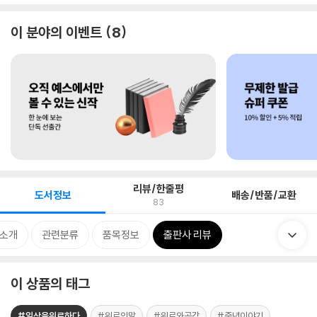
이 분야의 이벤트
8
리뷰/한줄평
도서정보
배송/반품/교환
83
 소개
관련분류
품목정보
출판사 리뷰
이 상품의 태그
#일상을위로하다
#위로의말
#위로와공감
#중년이야기