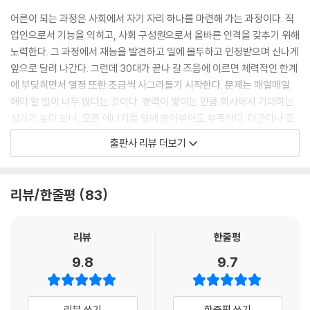
어른이 되는 과정은 사회에서 자기 자리 하나를 마련해 가는 과정이다. 직
업인으로서 기능을 익히고, 사회 구성원으로서 올바른 인격을 갖추기 위해
노력한다. 그 과정에서 재능을 발견하고 일에 몰두하고 인정받으며 신나게
앞으로 달려 나간다. 그런데 30대가 끝나 갈 즈음에 이르면 체력적인 한계
에 부딪히면서 열정 또한 조금씩 사그라들기 시작한다. 문제는 매일매일
해야 할 일이 너무 많다는 것이다. 경력이 쌓이는 만큼 회사에서 기대하는
성과가 높다 보니, 모든 에너지를 일에 쏟아부어도 부족하다. 더군다나 조
직의 허리가 되어 위에서 치이고 아래에서 들볶이며 인간관계에서 오는 스
출판사 리뷰 더보기
트레스도 감내해야 한다. 집에서는 아직 어린아이들이 엄마만 찾고, 쌓인
집안일과 각종 집안 대소사를 처리하다 보면 쉴 시간은 단 10분도 내기 힘
들다. 그렇게 살다 보면 박탈감이 들게 마련이다. 내 인생인데 도대체 나는
리뷰/한줄평
83
어디에 있나 싶은 것이다. 게다가 오늘 열심히 한 그 일을 내일도 똑같이 열
심히 해야 하고, 오늘 했던 전쟁 같은 육아를 내일 똑같이 반복해야 한다.
그쯤 되면 삶 전체가 벗어날 수 없는 덫처럼 느껴지게 마련이다. 쳇바퀴 같
리뷰
한줄평
은 하루하루의 삶에 지친 사람들은 묻는다. “인생, 정말 이게 다인가? 나는
9.8
9.7
무엇을 위해 지금까지 달려 온 걸까?” 그래서 정신분석가 칼 융은 ‘마흔이
되면 마음에 지진이 일어난다’라고 말하기도 했다.
리뷰 쓰기
한줄평 쓰기