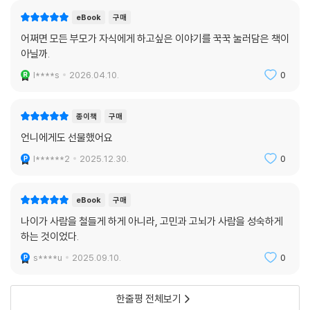
흔이 되면 페르소나의 삶을 이끌던 에너지는 거의 바닥이 나는 반면, 억눌
eBook
구매
러 놓았던 그림자의 에너지는 손쓸 수 없을 만큼 거대해진다. 그래서 마음
어쩌면 모든 부모가 자식에게 하고싶은 이야기를 꾹꾹 눌러담은 책이
속 욕구들을 무조건 억누르기만 하다가는 원하지 않는 방식으로 폭발해 정
아닐까.
말로 삶을 붕괴시킬 수도 있다. 그런 사태를 방지하려면 세상이 부여한 역
l****s
2026.04.10.
0
할과 책임을 다하는 데 그칠 것이 아니라 마음속의 억압된 욕망이나 꿈에
도 조금씩 눈길을 주는 훈련을 해야 한다. 진짜 원하는 건 억압된 욕구에 있
을 가능성이 높기 때문이다. 또 자신을 돌보는 일을 더 이상 뒤로 미뤄서는
종이책
구매
안 된다.
언니에게도 선물했어요
l******2
2025.12.30.
0
“딸아, 요즘 너는 너를 위해 뭘 해 주니? 혹시 너 자신은 뒷전으로 미뤄 둔
채 주위 사람들을 챙기느라 너무 많은 에너지를 쏟고 있지는 않니? 부디 그
러지 말기를. 그러는 게 네 주위 사람들을 편안하게 해 주는 것 같아도 절대
eBook
구매
로 그렇지 않다. 너를 사랑하는 사람들은 오직 너의 행복을 바란다. 그러니
나이가 사람을 철들게 하게 아니라, 고민과 고뇌가 사람을 성숙하게
그 어떤 경우라도 너 자신을 가장 먼저 챙겼으면 좋겠다. 남들 챙기느라 너
하는 것이었다.
의 행복을 뒤로 미루거나 함부로 희생하지 말라는 얘기다.”
s****u
2025.09.10.
0
“딸아, 남들이 뭐라든 그냥 네가 하고 싶은 걸 하며 살아가기를”
- 나이 50에 개원하고, 나이 60에 유학을 떠나며 깨달은 것들
한줄평 전체보기