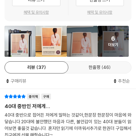
하지만 저자는 마흔의 흔들림 앞에서 너무 겁먹을 필요는 없다고 얘기한
다. 왜냐하면 마흔에 접어들며 경험하는 혼란은 전환의 시기가 왔음을 알
혜택 및 유의사항
혜택 및 유의사항
리는 신호이자 새로운 삶의 단계로 나아가라는 내면의 소리이기 때문이다.
즉 이때의 혼란은 삶을 재정비하고 다시 성장하기 위해 누구나 거치는 당
연하고도 필수적인 과정이다. 저자 또한 서른일곱 살에 ‘중년의 위기’를 겪
6
으며 힘들었지만 그 덕분에 인생에서 정말로 중요한 것이 무엇인지를 깊이
더보기
생각해 볼 수 있었고, 중요치 않은 일들은 과감하게 정리해 나갈 수 있었다.
마흔을 앞두고 인생을 한 번 가지치기할 수 있었고, 그것은 이후의 삶에 큰
8
도움이 되었던 것이다.
리뷰
37
한줄평
46
“딸아, 마흔의 흔들림 앞에서 너무 겁먹지 않았으면 좋겠다. 이제야말로 세
구매리뷰
추천순
상의 기준에 맞춰 오느라, 세상이 부여한 역할과 책임을 다하느라 억눌러
온 너의 욕구들을 돌아볼 때다. 남들이 뭐라든 네가 하고 싶고, 되고 싶었던
종이책
구매
너의 모습들을 찾아보렴. 그러면 네게 가장 소중한 것들은 무엇인지, 네가
원하는 삶은 과연 어떤 것인지를 깨닫게 될 것이다. 그처럼 생의 의미와 목
40대 중반인 저에게...
적을 찾게 되면 앞으로 어떤 시련이 닥쳐오든 너는 무너지지 않을 것이다.”
40대 중반으로 접어든 저에게 말하는 것같아,한문장 한문장이 마음에 와
닿습니다.20대에 불안했던 마음과 다른, 불안감이 있는 40대 분들이 읽
“모든 걸 잘하려고 너무 애쓰지 마라.
어보면 좋을것 같습니다. 혼자만 읽기에 아까워서추가로 한권더 구입해서
설령 네가 아무것도 되지 못한다 해도 나는 너를 응원할 것이다”
친구에게 선물 해줬습니다~