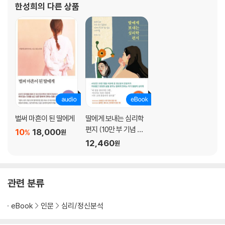
한성희
의 다른 상품
는 심리학 편지』가 있다. 43년간 환자들을 치료해 온 정신건강의학
아무 문제 없다던 그녀는 왜 울음을 멈추지 못했을까?
과 전
내가 너에게 걱정 다이어리를 권하는 까닭
나이 들수록 편안하고 부드러운 사람들의 비밀
지금 돌보지 않으면 안 되는 문제 : 콤플렉스
아이와 함께할 시간이 점점 줄어들고 있다는 사실
감정을 잘 드러내지 않는 사람들이 하는 뼈아픈 실수
그럼에도 누군가가 미워서 견딜 수 없다면
부모의 인생을 이해하게 될 때 진짜 어른이 된다
벌써 마흔이 된 딸에게
딸에게 보내는 심리학
편지 (10만 부 기념 스
chapter 4. 어떻게 살아야 하느냐고 묻는다면
10
18,000
%
원
페셜 에디션)
12,460
원
나이 듦 | 믿을 수 없겠지만, 나는 지금 내 나이가 참 좋다
인생 | 걱정이 많을수록 꼭 익혀 두어야 할 삶의 기술
배움 | 나이 들어 하는 공부가 진짜 공부다
관련 분류
결혼 | 결혼 10년 차인 너에게 해 주고 싶은 당부
우정 | 마흔이 넘으면 친구만큼 소중한 것도 없다
eBook
인문
심리/정신분석
자녀 교육 | 부모가 아이에게 해 줄 수 있는 가장 큰 선물