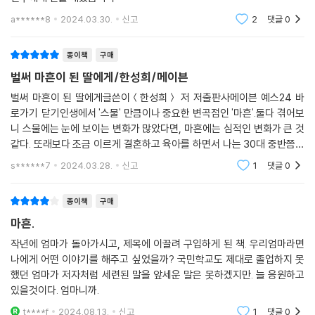
- 살아오는 내내 듣고 싶었던, 그러나 그 누구에게도 듣지 못했던
a******8
2024.03.30.
신고
2
댓글
0
삶과 일, 인간관계에 대한 38가지 인생 카운슬링
종이책
구매
요즘 마흔 살은 평생을 통틀어 단 한 번도 마음 편할 날이 없었다. 입시 경
벌써 마흔이 된 딸에게/한성희/메이븐
쟁, 입사 경쟁, 승진 경쟁, 육아 경쟁… 삶을 경쟁하듯 살아온 그들에게 세
상은 말했다. 입시만 끝나면, 입사만 하면 고생 끝 행복 시작일 거라고. 하
벌써 마흔이 된 딸에게글쓴이＜한성희＞ 저 저출판사메이븐 예스24 바
로가기 닫기인생에서 '스물' 만큼이나 중요한 변곡점인 '마흔'.둘다 겪어보
지만 행복한 시절은 한 번도 오지 않았다. 양질의 일자리는 줄어들고, 물가
니 스물에는 눈에 보이는 변화가 많았다면, 마흔에는 심적인 변화가 큰 것
는 치솟고, 여생은 늘어나는 등 환경은 더욱 각박해지고 있다. 조금 따라붙
같다. 또래보다 조금 이르게 결혼하고 육아를 하면서 나는 30대 중반쯤부
었다 싶으면 조롱하듯 저 멀리 달아나 버리는 성공과 행복. 게다가 소셜 미
터 심적 울렁임이 일었던 것 같다. 마치 낚시 바늘에 코가 껴서 끌려가는 물
디어가 지배하는 세상에는 젊은 나이에 부와 명예를 이룬 사람들투성이다.
s******7
2024.03.28.
신고
1
댓글
0
고기가 된 느낌,
그러다 보니 평범한 보통의 삶은 부족한 것이 되고 말았다. 세상은 자꾸 묻
는다. 지금껏 그 나이 먹도록 해 놓은 게 뭐냐고. 대기업에 근무하고 서울에
종이책
구매
집 한 채를 가지고 있는 것이 ‘뉴노멀’이 되어 버린 요즘, 하루하루 열심히
마흔.
살아가는 대다수 마흔 살은 스스로를 자랑스럽게 여기기는커녕 자괴감에
작년에 엄마가 돌아가시고, 제목에 이끌려 구입하게 된 책. 우리엄마라면
깊이 빠져든다. 오늘날 마흔 살이 누구보다 열심히 살아가는데도 스스로에
나에게 어떤 이야기를 해주고 싶었을까? 국민학교도 제대로 졸업하지 못
게 제일 야박할 수밖에 없는 이유다. 지금껏 자신의 쓸모를 증명하기 위해
했던 엄마가 저자처럼 세련된 말을 앞세운 말은 못하겠지만. 늘 응원하고
너무 고단하게 살아온 그들은 마흔 살이 되어서야 비로소 깨닫는다. 단 한
있을것이다. 엄마니까.
번도 자기 자신을 있는 그대로 사랑해 준 적이 없다는 사실을 말이다. 저자
t****f
2024.08.13.
신고
1
댓글
0