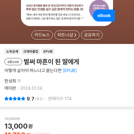
카드뉴스
파트너샵
공유하기
소득공제
크레마클럽
EPUB
벌써 마흔이 된 딸에게
eBook
어떻게 살아야 하느냐고 묻는다면
EPUB
한성희
저
메이븐
2024.01.24.
9.7
판매지수
174
83
13,000
원
13,000