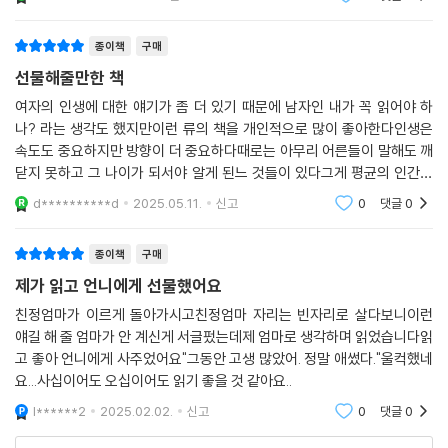
는 그것이 부모 세대로서 가장 가슴 아팠던 부분이라고 고백하며 딸에게
말한다.
종이책
구매
“앞으로도 세상은 너에게 더 열심히 노력하라고, 왜 이것밖에 못 하느냐고
선물해줄만한 책
다그칠 것이다. 하지만 세상이 네 인생을 대신 살아 주지는 않는 법이다. 네
여자의 인생에 대한 얘기가 좀 더 있기 때문에 남자인 내가 꼭 읽어야 하
인생의 주인은 너다. 네 느낌을 믿고 네 생각을 신뢰하고, 원하는 일을 하면
나? 라는 생각도 했지만이런 류의 책을 개인적으로 많이 좋아한다인생은
서 소중한 사람들과 함께 가면 성공한 인생이다. 그러니 모든 걸 잘하려고
속도도 중요하지만 방향이 더 중요하다때로는 아무리 어른들이 말해도 깨
너무 애쓰지 마라. 돌이켜 보면 네가 무엇을 잘해서 뿌듯하기는 했어도, 그
닫지 못하고 그 나이가 되서야 알게 된느 것들이 있다그게 평균의 인간이
게 너를 사랑하는 이유는 아니었다. 너는 그저 존재만으로도 내게 빛이었
고, 그렇지 않기 위해 우리는 노력하고 있는 것이다그런 관점에서 이런 종
d**********d
2025.05.11.
신고
0
댓글
0
류의 책들을 읽고 틈
다. 네가 그것을 충분히 느끼지 못했다면 그것은 나의 불찰이지, 너의 부족
이 아니다. 그러니 세상의 말에 주눅 들지 말기를. 설령 네가 아무것도 되지
종이책
구매
못한다 해도 나는 너를 응원할 것이다.”
제가 읽고 언니에게 선물했어요
“오십이 되기 전에 정리해 두어야 할 것들은 따로 있다”
친정엄마가 이르게 돌아가시고친정엄마 자리는 빈자리로 살다보니이런
얘길 해 줄 엄마가 안 계신게 서글펐는데제 엄마로 생각하며 읽었습니다읽
- 놓치기 쉬운, 그러나 지금 돌보지 않으면 안 되는 문제들
고 좋아 언니에게 사주었어요"그동안 고생 많았어. 정말 애썼다."울컥했네
요...사십이어도 오십이어도 읽기 좋을 것 같아요..
저자는 인생에서 가장 중요한 것은 ‘자기 자신과 사이좋게 지내는 것’이라
고 말한다. 나 자신을 좋아해야 내면으로부터 우러나는 느낌과 생각을 소
l******2
2025.02.02.
신고
0
댓글
0
중히 여기고 자신 있게 행동할 수 있다. 그러면 원하는 일을 해낼 가능성이