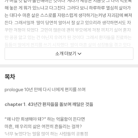
가 버릴 것 같아 불안해하는 것이다. 게다가 세상은 지금껏 그 나이 먹도록
해 놓은 게 뭐가 있느냐고 다그친다. 그러다 보니 하루하루 열심히 살아가
는 대다수 마흔 살은 스스로를 자랑스럽게 생각하기는커녕 자괴감에 빠져
든다. 그래서일까. 딸이 당연히 알아서 잘 살고 있으리라 생각하면서도 자
꾸만 걱정이 되었다. 고민이 많은데 괜히 부모에게 걱정 끼치기 싫어 혼자
만 끙끙 앓고 있는 건 아닌지 우려가 된 것이다. 그래서 환자들을 진료하는
틈틈이 딸에게 편지를 쓰기 시작했다. 딸이 마흔 살의 성장통을 겪고 있다
면 그에 대해 엄마로서, 정신분석가로서 해 줄 이야기들이 있고, 너무 늦기
소개 더보기
전에 그 이야기들을 전하고 싶었기 때문이다. 저자는 말한다. “딸아, 네가
가장 먼저 챙겨야 할 것은 바로 너 자신이다. 남들이 뭐라든 그냥 네가 하고
싶은 걸 하며 살아가기를….”
목차
prologue 10년 만에 다시 너에게 편지를 쓰며
chapter 1. 43년간 환자들을 돌보며 깨달은 것들
“왜 나만 희생해야 돼?” 하는 억울함이 든다면
마흔, 왜 우리의 삶은 여전히 흔들리는 걸까?
‘너무 늦었다’는 말을 많이 하는 사람들의 공통점