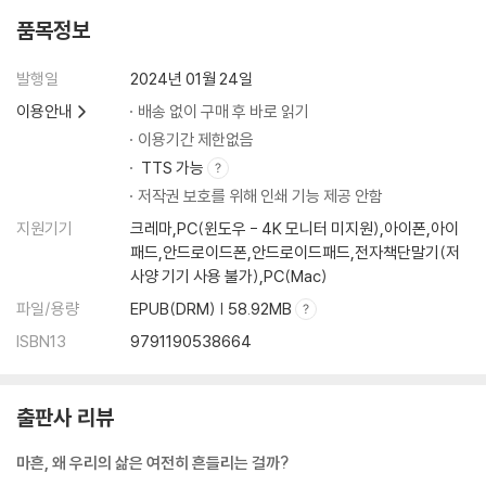
부부 관계 | 마흔 살 남자에게 아내의 도움이 절실한 이유
품목정보
chapter 5. 남들이 뭐라든 그냥 네가 하고 싶은 걸 하며 살아가기를
발행일
2024년 01월 24일
마흔에 시작한 일이 성공할 가능성이 높은 까닭
이용안내
배송 없이 구매 후 바로 읽기
누가 뭐래도 재미있게 사는 게 최고다
이용기간 제한없음
딸아, 너는 어떤 사람으로 기억되고 싶니?
TTS 가능
사람을 얻는 가장 현명한 방법
저작권 보호를 위해 인쇄 기능 제공 안함
어쩌면 삶에서 가장 중요한 기술, “힘을 빼세요. 힘을”
지원기기
크레마,PC(윈도우 - 4K 모니터 미지원),아이폰,아이
오십이 되기 전에 정리해 두어야 할 3가지
패드,안드로이드폰,안드로이드패드,전자책단말기(저
마지막으로 너에게 해 주고 싶은 말
사양 기기 사용 불가),PC(Mac)
파일/용량
EPUB(DRM) | 58.92MB
ISBN13
9791190538664
출판사 리뷰
마흔, 왜 우리의 삶은 여전히 흔들리는 걸까?