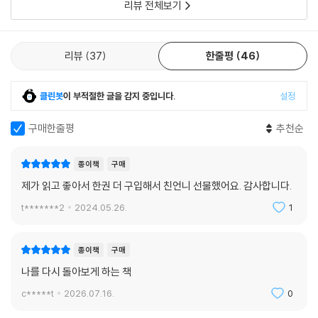
리뷰 전체보기
높아지고, 타인과 세상을 탓하는 일이 줄어들며, 전반적으로 삶이 평화로
워진다. 하지만 나 자신을 사랑하는 일이 말처럼 쉽지 않다. 게다가 대한민
국의 40대는 바빠도 너무 바쁘다. 그래서일까. 40대는 보통 노부모와 아
리뷰
37
한줄평
46
이들을 챙기고, 주위 사람들을 챙기느라 정작 자기 자신을 돌보는 일은 뒤
로 미루기 일쑤다.
클린봇
이 부적절한 글을 감지 중입니다.
설정
하지만 저자는 절대 그래서는 안 된다고 말한다. 왜냐하면 착한 자녀, 번듯
한 직장인, 남편과 아내 노릇, 사위와 며느리 노릇, 부모 노릇을 하느라 꾹
구매한줄평
추천순
꾹 눌러 온 마음속의 욕구들이 마흔을 기점으로 점점 커지기 때문이다. 어
른이 되는 동안 배우고 적응해야 하는 것은 ‘페르소나(persona)’, 즉 가면
종이책
구매
의 삶이다. 사회에서 용인하는 적합한 행동이자, 타인에게 인정받고 사회
제가 읽고 좋아서 한권 더 구입해서 친언니 선물했어요. 감사합니다.
적 지위를 누리기 위해 마땅히 수행해야 하는 역할이다. 사람들은 인생의
t*******2
2024.05.26.
1
전반부인 대략 마흔 살까지 페르소나의 삶을 사는 데 전력을 다한다. 그처
럼 세상에 적응하느라 묻어 둔 재능, 잠재력, 에너지, 살지 못한 삶은 ‘그림
자’가 된다. 한마디로 철드느라 참고 억눌러 온 모든 것이 그림자 안에 있
종이책
구매
다.
나를 다시 돌아보게 하는 책
c*****t
2026.07.16.
0
융에 의하면, 그림자는 한동안 잘 감춰져 있다가 마흔을 기점으로 그 모습
을 본격적으로 드러낸다고 한다. 그 이유는 에너지의 불균형 때문이다. 마