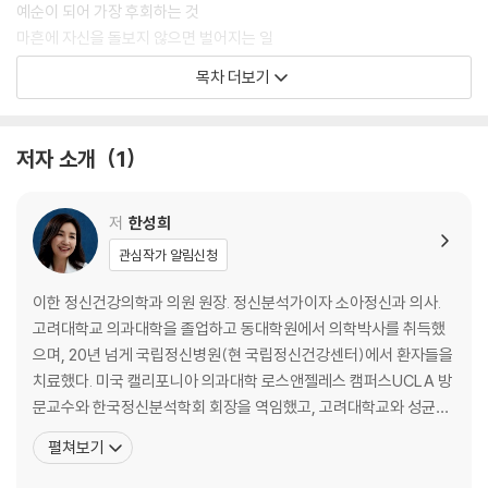
예순이 되어 가장 후회하는 것
마흔에 자신을 돌보지 않으면 벌어지는 일
“인생에 너무 많은 것을 기대하지 마, 그럼 불행해져.”
목차 더보기
과거를 탓하는 사람들이 빠지기 쉬운 함정
무라카미 하루키가 마흔을 앞두고 갑자기 떠난 이유
저자 소개
1
chapter 2. 딸아, 네가 가장 먼저 챙겨야 할 것은 너 자신이다
수많은 좌절을 겪으며 내가 배운 한 가지
저
한성희
40대에는 일하는 것보다 잘 쉬는 것이 먼저다
관심작가 알림신청
네가 자꾸만 화가 나는 진짜 이유
‘지나친 사랑이 아이를 망친다’는 오해에 대하여
이한 정신건강의학과 의원 원장. 정신분석가이자 소아정신과 의사.
마흔 살이 되면 스스로에게 꼭 물어야 할 질문
고려대학교 의과대학을 졸업하고 동대학원에서 의학박사를 취득했
딸아, 너는 너를 위해 뭘 해 주니?
으며, 20년 넘게 국립정신병원(현 국립정신건강센터)에서 환자들을
‘사는 게 힘들다’고 말하는 너에게 해 주고 싶은 말
치료했다. 미국 캘리포니아 의과대학 로스앤젤레스 캠퍼스UCLA 방
‘혼자만의 시간’을 가지는 것을 미안해하지 말 것
문교수와 한국정신분석학회 회장을 역임했고, 고려대학교와 성균관
대학교 의과대학 외래교수로 학생들을 지도했으며, 뉴욕정신분석연
펼쳐보기
chapter 3. 마흔, 놓치기 쉬운 그러나 지금 돌보지 않으면 안 되는 문제
구소에서 수련을 받은 끝에 미국정신분석가 및 국제정신분석가 자격
들
을 취득했다. 지은 책으로는 20만 독자의 공감을 얻은 『딸에게 보내