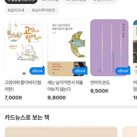
#삶의자세
#심리학처방전
고양이와 할아버지(컬
새는 날아가면서 뒤돌
언어의 온도
어
러판)
아보지 않는다
점
9,500
원
7,000
9,800
1
원
원
카드뉴스로 보는 책