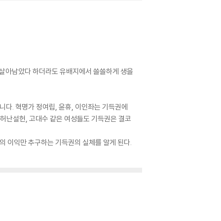
. 살아남았다 하더라도 유배지에서 쓸쓸하게 생을
니다. 혁명가 정여립, 윤휴, 이인좌는 기득권에
, 허난설헌, 고대수 같은 여성들도 기득권은 결코
의 이익만 추구하는 기득권의 실체를 알게 된다.