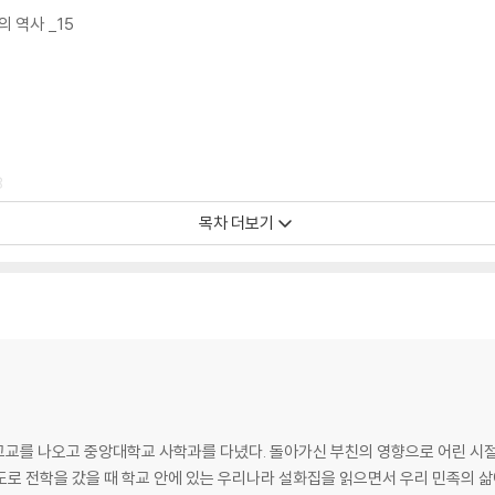
 역사 _15
8
목차 더보기
 _101
_127
41
, 고교를 나오고 중앙대학교 사학과를 다녔다. 돌아가신 부친의 영향으로 어린 시
도로 전학을 갔을 때 학교 안에 있는 우리나라 설화집을 읽으면서 우리 민족의 