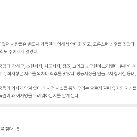
꿈꿨던 사람들은 반드시 기득권에 의해서 악마화 되고, 고통스런 최후를 맞았다
기회도 주어지지 않았다.
였다. 광해군, 소현세자, 사도세자, 정조, 그리고 노무현이 그러했다. 뿐만이 아
최제우, 최시형은 자주를 외치다 최후를 맞았다. 평등세상을 만들고자 항거한 용녀
죽음의 역사가 담겨 있다. 역사적 사실을 통해 우리는 오로지 권력 유지와 자신들
득권이 왜 이재명을 두려워하는지를 알게 된다.
를 찾다 _5