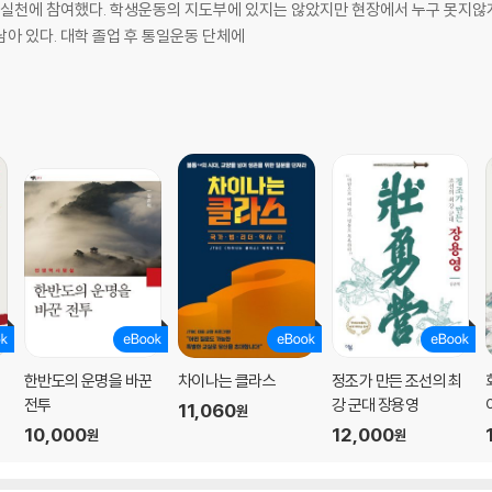
 실천에 참여했다. 학생운동의 지도부에 있지는 않았지만 현장에서 누구 못지않게
아 있다. 대학 졸업 후 통일운동 단체에
1
_174
187
다 _216
1
한반도의 운명을 바꾼
차이나는 클라스
정조가 만든 조선의 최
전투
강 군대 장용영
11,060
원
10,000
12,000
원
원