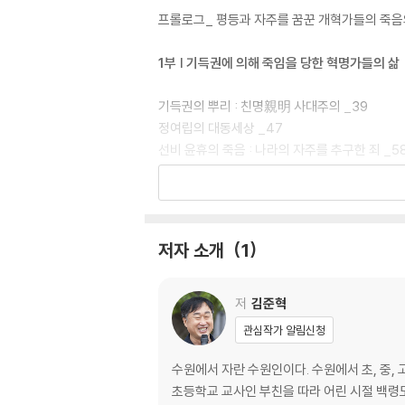
프롤로그_ 평등과 자주를 꿈꾼 개혁가들의 죽음의
1부 | 기득권에 의해 죽임을 당한 혁명가들의 삶
기득권의 뿌리 : 친명親明 사대주의 _39
정여립의 대동세상 _47
선비 윤휴의 죽음 : 나라의 자주를 추구한 죄 _5
이인좌의 꿈과 좌절, 그리고 백성의 나라 _71
2부 | 권력 유지에 방해가 되면 왕도 죽였다
저자 소개
1
광해군 시대의 비극 : 현실주의 외교의 좌절 _87
소현세자의 독살 : 사대주의가 몰고 간 세자의 죽음
사도세자의 죽음 : 기득권자들의 집단 음모 _113
저
김준혁
정조의 의문사 : 개혁을 추구하면 국왕도 죽인다 
관심작가 알림신청
노무현 대통령의 죽음 : 자살이 아닌 타살이다 _1
수원에서 자란 수원인이다. 수원에서 초, 중
3부 | 저주를 외치다 최후를 맞은 개혁가들
초등학교 교사인 부친을 따라 어린 시절 백령