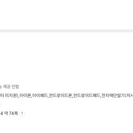
능 제공 안함
모니터 미지원),아이폰,아이패드,안드로이드폰,안드로이드패드,전자책단말기(저사양 
A4 약 74쪽