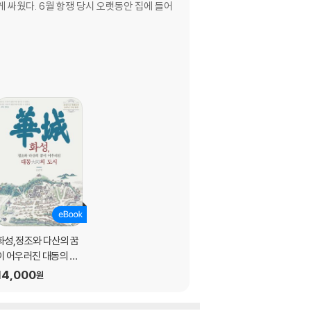
 싸웠다. 6월 항쟁 당시 오랫동안 집에 들어
화성,정조와 다산의 꿈
이 어우러진 대동의 도
시
14,000
원