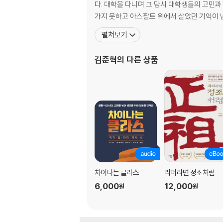
다. 대학을 다니며 그 당시 대학생들의 고민과
이가환 : 서학의 지도자이자 혁신 사상가 _153
가지 못하고 아스팔트 위에서 살았던 기억이 남
이승훈 : 사교邪敎의 우두머리로 몰려 죽다 _16
펼쳐보기
최제우 : 평등과 자주를 꿈꾸다 대역죄인이 되다 
최시형 : 척양척왜斥洋斥倭를 외친 동학 교주 _
김준혁
의 다른 상품
4부 | 평등세상을 만들고자 항거한 여성들
용녀 : 봉건체제와 맞서 싸우다 _201
허난설헌 : 여선女仙으로 자처하며 시대에 저항하
고대수 : 갑신정변에 참여한 혁명 궁녀 _229
에필로그-1_ 묘청, 만적, 이재명 _243
에필로그-2_ 새로운 세상의 정의를 위하여 _25
차이나는 클라스
리더라면 정조처럼
6,000
12,000
원
원