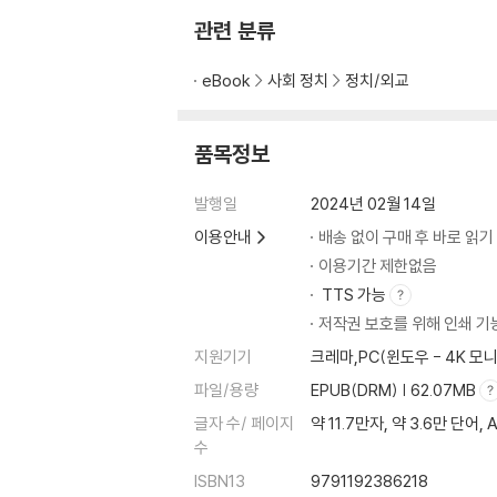
관련 분류
eBook
사회 정치
정치/외교
품목정보
발행일
2024년 02월 14일
이용안내
배송 없이 구매 후 바로 읽기
이용기간 제한없음
TTS 가능
저작권 보호를 위해 인쇄 기
지원기기
크레마,PC(윈도우 - 4K 
파일/용량
EPUB(DRM) | 62.07MB
글자 수/ 페이지
약 11.7만자, 약 3.6만 단어, 
수
ISBN13
9791192386218