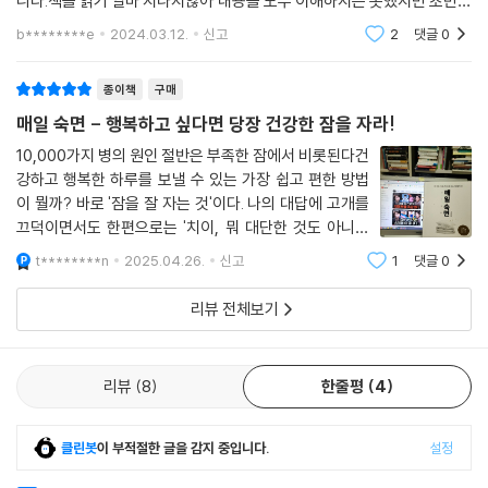
니다.책을 읽기 얼마 지나지않아 내용을 모두 이해하지는 못했지만 초반부
1) 몸의 성장과 회복을 돕는다
터 몰입이 되네요.독서에서 그치지않고 생활에 적용할 수 있길 스스로 바
b********e
2024.03.12.
신고
2
댓글
0
랍니다.
아이들은 잠을 자는 동안 키가 자라며, 아프거나 다쳐도 잠만 잘 자면 금방
회복된다. 암 환자 회복 클리닉에서도 수술 또는 항암 치료 후 잘 자는 것을
종이책
구매
강조한다. 깊은 잠은 몸을 구성하는 단백질 생성을 돕고, 양질의 잠을 자는
매일 숙면 - 행복하고 싶다면 당장 건강한 잠을 자라!
동안 뼈와 적혈구가 형성된다.
10,000가지 병의 원인 절반은 부족한 잠에서 비롯된다건
강하고 행복한 하루를 보낼 수 있는 가장 쉽고 편한 방법
2) 면역 기능을 유지한다
이 뭘까? 바로 '잠을 잘 자는 것'이다. 나의 대답에 고개를
잠이 부족하면 유독 피곤하고 몸에 이상이 느껴지는 이유는 무엇일까? 자
끄덕이면서도 한편으로는 '치이, 뭐 대단한 것도 아니네
는 동안 우리 몸은 외부 감염 물질에 대항하는 항체를 만들어 신체를 보호
뭐' 하련지도 모르겠지만, 곰곰이 따지고 보면 '잠'보다 소
한다. 잠이 부족하거나 품질이 나쁘면 여러 질환에 쉽게 걸리고 회복도 잘
t********n
2025.04.26.
신고
1
댓글
0
중한 것은 없다. 잠을 푹 자지 못하면 온갖 병에 시달린다.
되지 않는다.
일단 뭐든 쉽게 스트레스를 받고 화를
리뷰 전체보기
3) 신체대사를 조절한다
자는 동안 에너지를 보존하여 다음 날 활동을 준비한다. 우리 몸은 자는 동
리뷰
8
한줄평
4
안 음식을 섭취하지 않아도 혈당 수치가 정상으로 유지된다.
4) 뇌 건강, 특히 기억력 보존을 돕는다
클린봇
이 부적절한 글을 감지 중입니다.
설정
낮에 학습한 정보는 깊은 잠을 자는 동안 뇌 안에 해마에 저장된다. 만약 깊