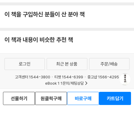
이 책을 구입하신 분들이 산 분야 책
이 책과 내용이 비슷한 추천 책
로그인
최근 본 상품
주문/배송
고객센터 1544-3800
티켓 1544-6399
중고샵 1566-4295
eBook 1:1문의/채팅상담
예스이십사(주) 사업자 정보
선물하기
원클릭구매
바로구매
카트담기
이용약관
개인정보처리방침
청소년보호정책
PC버전
회사소개
거래처관계자께
도서홍보
광고
Copyright © YES24 Corp. All Rights Reserved.
MATOM5