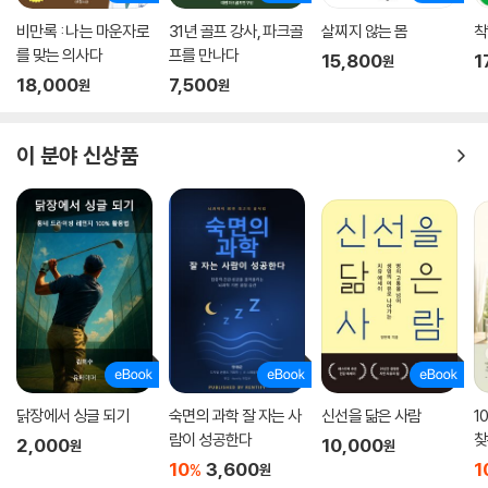
비만록 : 나는 마운자로
31년 골프 강사, 파크골
살찌지 않는 몸
착
를 맞는 의사다
프를 만나다
15,800
1
원
18,000
7,500
원
원
이 분야 신상품
닭장에서 싱글 되기
숙면의 과학 잘 자는 사
신선을 닮은 사람
1
람이 성공한다
찾
2,000
10,000
원
원
10
3,600
1
%
원