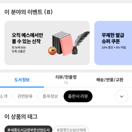
이 분야의 이벤트
8
리뷰/한줄평
도서정보
배송/반품/교환
12
 소개
관련분류
품목정보
출판사 리뷰
이 상품의 태그
#세종도서교양부문선정도서
#잠못드는당신에게