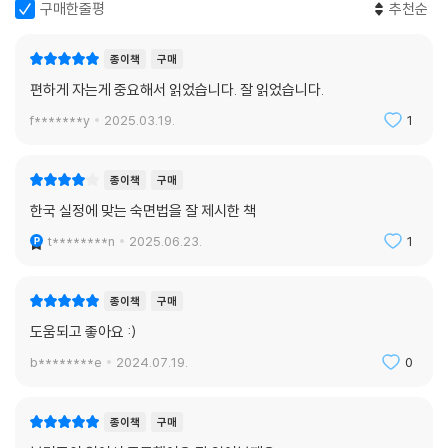
은 잠이 부족하면 정보가 제대로 저장되지 않기 때문에 다음 날 꺼낼 정보
구매한줄평
추천순
가 없어 기억력이 떨어진다고 느낀다.
종이책
구매
“잠이 보약이다”라는 말처럼 좋은 잠은 우리 삶의 질을 높인다. 건강한 잠
편하게 자는게 중요해서 읽었습니다. 잘 읽었습니다.
은 결국 건강한 인생과 이어진다. 많은 사람들이 너도나도 잘 자기를 희망
f*******y
2025.03.19.
1
하는 것이 그 증거이기도 하다. 만약 낮에 너무 피곤하다면, 집중하기 힘들
다면, 감정 조절이 되지 않고 의욕이 떨어진다면 내가 지금 잘 자고 있는지
를 확인해야 할 때이다.
종이책
구매
한국 실정에 맞는 숙면법을 잘 제시한 책
t********n
2025.06.23.
1
종이책
구매
도움되고 좋아요 :)
b********e
2024.07.19.
0
종이책
구매