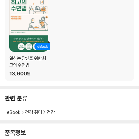
침실을 적절한 온도로
나만의 취침 루틴 만들기
수면 일기로 수면 상태 파악하기
4장 불면의 시대에 꼭 필요한 수면 진료
나는 수면장애 환자일까?
진료를 받기 전 꼭 확인해야 할 것들
일하는 당신을 위한 최
수면다원검사의 진행 과정
고의 수면법
13,600
원
5장 여성과 남성의 수면은 다르다?
잠 못 이루는 여성이 많은 이유
관련 분류
여성 호르몬이 수면에 미치는 영향
육아하는 엄마는 항상 잠이 부족하다
eBook
건강 취미
건강
완경 후 달라지는 여성의 수면
갱년기 불면증은 이렇게 나타난다
품목정보
6장 나이 들수록 점점 더 못 자는 이유