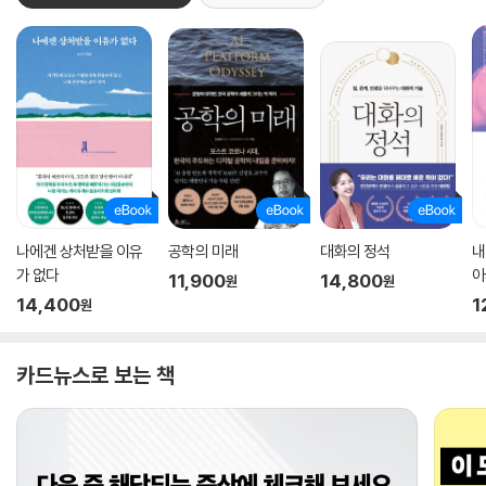
나에겐 상처받을 이유
공학의 미래
대화의 정석
내
가 없다
아
11,900
14,800
원
원
14,400
1
원
카드뉴스로 보는 책