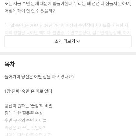
또는 지금 수면 문제 때문에 힘들어한다. 우리는 왜 점점 더 잠들지 못하며,
어떻게 해야 잘 잘 수 있을까?
『매일 숙면』은 20여 년 동안 2만 명 이상의 수면장애 환자들을 치료한 저
자의 경험을 녹여낸 책이다. 불면증, 수면호흡장애, 렘수면 행동장애, 하지
불안증후군 등 우리가 잠들지 못하는 이유부터 잘 자는 방법까지 책 한 권
소개 더보기
에 모두 모았다. 다양한 자료와 실제 환자 사례를 활용하여 생애주기별 수
면 특징까지 자세하게 설명해 준다.
목차
저자는 우리에게 필요한 잠은 ‘건강한 잠’이라고 이야기한다. 연령에 따라,
성별에 따라, 주변 환경에 따라 나에게 필요한 잠은 다르다. 우리가 원하는
들어가며
당신은 어떤 잠을 자고 있나요?
‘한 번도 깨지 않고 푹 자는 잠’은 10대 중반이 지나서부터는 사실상 불가능
하다. 잠에 대한 과도한 기대를 줄이고 나만의 수면 루틴을 만드는 것, 이것
1장 진짜 ‘숙면’은 따로 있다
이 저자가 말하는 건강한 잠을 자는 비결이다.
당신이 원하는 ‘꿀잠’의 비밀
건강한 잠을 자는 것은 마라톤 경기와도 같다. 매일 달리다 보면 5분, 10분
잠에 대한 잘못된 속설
더 달릴 수 있는 마라톤처럼 꾸준한 관리를 통해 매일 좋은 잠, 건강한 잠을
수면 구조와 수면 사이클
잘 수 있다. 저자는 잠 못 드는 밤 때문에 고생하는 모든 사람을 위해 규칙
악몽은 왜 꾸는 것일까?
적인 수면 습관부터 실천할 것을 제안한다. 평소 잠들기 어려워 고민하는
나이에 따라 다른 수면 시간