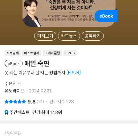
미리보기
카드뉴스
공유하기
소득공제
베스트셀러
크레마클럽
EPUB
매일 숙면
eBook
못 자는 이유부터 잘 자는 방법까지
EPUB
주은연
저
유노라이프
2024.02.21.
9.8
판매지수
228
12
주간베스트
건강 취미
143위
15,000
원