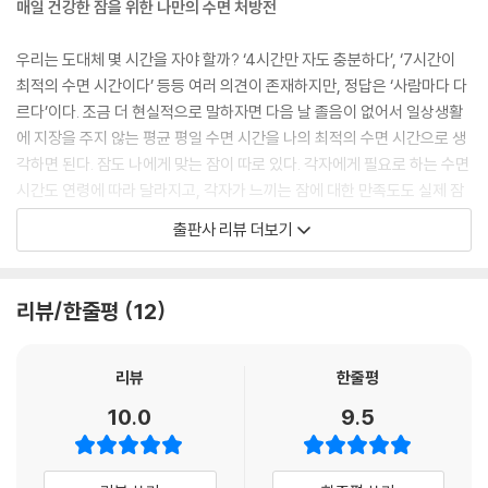
매일 건강한 잠을 위한 나만의 수면 처방전
찾아보기
우리는 도대체 몇 시간을 자야 할까? ‘4시간만 자도 충분하다’, ‘7시간이
최적의 수면 시간이다’ 등등 여러 의견이 존재하지만, 정답은 ‘사람마다 다
르다’이다. 조금 더 현실적으로 말하자면 다음 날 졸음이 없어서 일상생활
에 지장을 주지 않는 평균 평일 수면 시간을 나의 최적의 수면 시간으로 생
각하면 된다. 잠도 나에게 맞는 잠이 따로 있다. 각자에게 필요로 하는 수면
시간도 연령에 따라 달라지고, 각자가 느끼는 잠에 대한 만족도도 실제 잠
의 품질과 다른 경우도 많다. 보통 여성이 남성보다 스스로 잘 자지 못한다
출판사 리뷰 더보기
고 느끼며, 나이가 들수록 깊은 잠이 줄어든다. 따라서 나의 생애주기별 특
징에 맞게 나만의 수면 습관을 찾아나가는 과정이 필요하다. 불면의 원인
은 매우 다양하며, 그에 맞는 해결 방법 또한 다르기 때문이다. 저자 또한
리뷰/한줄평
12
책 곳곳에서 각자에게 맞는 수면에 대한 중요성을 강조한다.
우리가 원하는 꿀잠의 비밀,
리뷰
한줄평
어떻게 하면 잘 잘 수 있을까?
10.0
9.5
좋은 잠, 건강한 잠의 비밀은 바로 ‘규칙성’이다. 정해진 시간에 잠들고 일
어나기, 꾸준히 운동하기, 늦은 시간에는 음식을 먹지 않기 등 생각보다 쉬