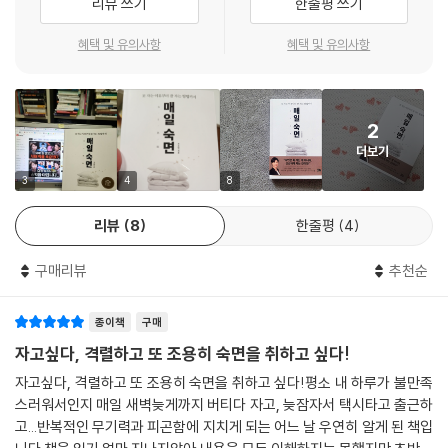
리뷰 쓰기
한줄평 쓰기
워 보이지만 막상 지키기는 어려운 것들이다. 과한 알코올과 카페인 섭취,
야간 스마트폰 사용 역시 우리가 개선해야 할 습관 중 하나이다. 이들은 수
혜택 및 유의사항
혜택 및 유의사항
면 품질을 떨어뜨려 우리가 자주 깨고 다시 잠들지 못하는 요인이 된다.
또한 잠에 대한 오해에서 빠져나오는 것도 중요하다. “수면제를 먹으면 치
2
매가 생긴다”, “잠꼬대가 심하면 파킨슨병에 걸린다”, “코를 골면 잘 자는
더보기
것이다”, “한 번도 깨지 않고 아침까지 쭉 자야 한다”… 우리는 매일 미디
어에서 잠과 관련된 수많은 정보를 접한다. 하지만 이러한 정보는 일부는
3
4
8
맞고 일부는 틀리다. 거름망 없이 전달되는 잘못된 정보 때문에 잠에 대한
리뷰
8
한줄평
4
강박이 생겨 오히려 수면에 문제가 생기거나 악화되는 사례도 많다.
구매리뷰
추천순
인생의 3분의 1을 책임지는 잠,
건강한 잠을 통해 우리가 얻을 수 있는 것들
종이책
구매
우리는 어젯밤 잘 잤는지를 판단할 때 보통 ‘얼마나 깊게 자는지’에만 집중
자고싶다, 격렬하고 또 조용히 숙면을 취하고 싶다!
한다. 하지만 충분한 수면 시간, 우수한 수면 품질, 규칙적인 수면-각성 주
자고싶다, 격렬하고 또 조용히 숙면을 취하고 싶다!평소 내 하루가 불만족
기, 이 세 가지 조건이 갖춰진 잠이 바로 우리가 추구해야 할 건강한 잠이
스러워서인지 매일 새벽늦게까지 버티다 자고, 늦잠자서 택시타고 출근하
다. 건강한 잠은 우리 몸에 다음과 같은 효과를 불러일으킨다.
고...반복적인 무기력과 피곤함에 지치게 되는 어느 날 우연히 알게 된 책입