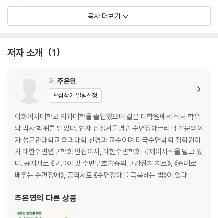
사람, 부족한 수면 시간 때문에 일상생활에 지장을 받는 사람, 나에게 딱 맞
잠이 부족하면 생기는 증상들
목차 더보기
는 수면 처방을 받고 싶은 사람에게 이 책이 해답을 줄 것이다.
수면 품질을 떨어뜨리는 것들
2장 당신이 밤마다 잠 못 드는 이유
저자 소개
1
원인은 불량한 생활 습관이다
주말과 주중의 수면 시차
저
주은연
저녁형 인간? 아침형 인간?
관심작가 알림신청
우울과 불면의 상관관계
이화여자대학교 의과대학을 졸업했으며 같은 대학원에서 석사 학위
3장 ‘건강한 잠’은 어떤 잠일까?
와 박사 학위를 받았다. 현재 삼성서울병원 수면장애클리닉 전문의이
자 성균관대학교 의과대학 신경과 교수이며 미국수면학회 정회원이
규칙적인 수면 습관의 중요성
자 대한수면연구학회 편집이사, 대한수면학회 국제이사직을 맡고 있
나만의 생체시계 맞추기
다. 공저서로 《코골이 및 수면무호흡증의 구강장치 치료》, 《증례로
슬기로운 빛 노출 전략
배우는 수면장애》, 공역서로 《수면장애를 극복하는 법》이 있다.
운동이 보장하는 좋은 잠
수면을 돕는 최고의 방법, 단식
주은연
의 다른 상품
짧은 낮잠이 커피보다 낫다