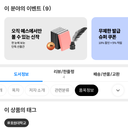
이 분야의 이벤트
9
리뷰/한줄평
도서정보
배송/반품/교환
4
개
목차
저자 소개
관련분류
품목정보
이 상품의 태그
#호원대학교