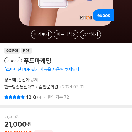
미리보기
파트너샵
공유하기
소득공제
PDF
푸드마케팅
eBook
스마트한 PDF 필기 기능을 사용해 보세요!
황조혜
,
김선아
공저
한국방송통신대학교출판문화원
2024.03.01.
10.0
판매지수
72
4
21,000
원
21,000