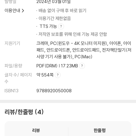
발행일
2024년 03월 01일
이용안내
배송 없이 구매 후 바로 읽기
이용기간 제한없음
TTS 가능
저작권 보호를 위해 인쇄 기능 제공 안함
지원기기
크레마, PC(윈도우 - 4K 모니터 미지원), 아이폰, 아이
패드, 안드로이드폰, 안드로이드패드, 전자책단말기(저
사양 기기 사용 불가), PC(Mac)
파일/용량
PDF(DRM) | 17.23MB
글자 수/ 페이지
약 554쪽
수
ISBN13
9788920050008
리뷰/한줄평
4
리뷰
한줄평