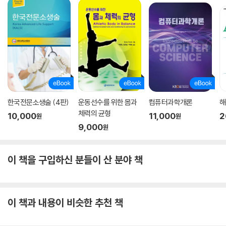
한국전문소생술 (4판)
운동선수를 위한 몸과
컴퓨터과학개론
해
체력의 균형
10,000
11,000
2
원
원
9,000
원
이 책을 구입하신 분들이 산 분야 책
이 책과 내용이 비슷한 추천 책