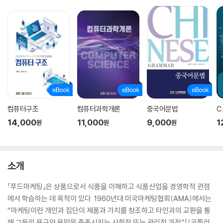
컴퓨터구조
컴퓨터과학개론
중국어문법
C
14,000
11,000
9,000
1
원
원
원
소개
『푸드마케팅』은 상품으로서 식품을 이해하고 식품산업을 경영학적 관점
에서 학습하는 데 목적이 있다. 1960년대 미국마케팅협회(AMA)에서는
“마케팅이란 개인과 집단이 제품과 가치를 창조하고 타인과의 교환을 통
해 그들의 욕구와 욕망을 충족시키는 사회적 또는 관리적 과정”[(코틀러