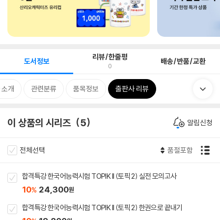
리뷰/한줄평
도서정보
배송/반품/교환
0
 소개
관련분류
품목정보
출판사 리뷰
이 상품의 시리즈
5
알림신청
전체선택
품절포함
합격특강 한국어능력시험 TOPIK II (토픽 2) 실전 모의고사
10
24,300
%
원
합격특강 한국어능력시험 TOPIK II (토픽 2) 한권으로 끝내기