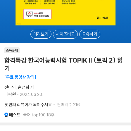
미리보기
사이즈비교
공유하기
소득공제
합격특강 한국어능력시험 TOPIK II (토픽 2) 읽
기
무료 동영상 강의
전나영
손성희
저
다락원
2024.03.20.
첫번째 리뷰어가 되어주세요
판매지수
216
베스트
국어 top100 18주