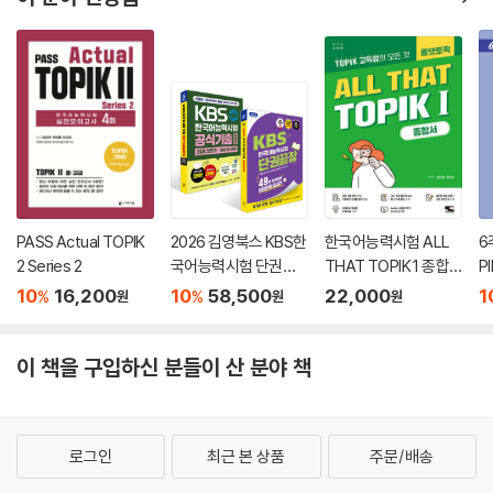
PASS Actual TOPIK
2026 김영북스 KBS한
한국어능력시험 ALL
6
2 Series 2
국어능력시험 단권끝
THAT TOPIK 1 종합
PI
장 + 2026 [상반기 공
서
10
16,200
10
58,500
22,000
1
%
%
원
원
원
식기출] KBS한국어능
력시험 공식기출문제
집 제91, 90, 89회+모
이 책을 구입하신 분들이 산 분야 책
의고사 2회+무료특강
세트
로그인
최근 본 상품
주문/배송