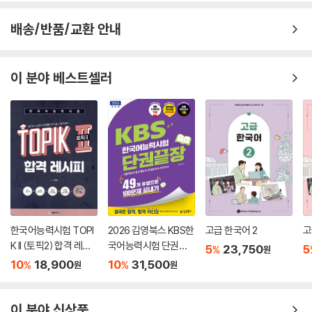
배송/반품/교환 안내
이 분야 베스트셀러
한국어능력시험 TOPI
2026 김영북스 KBS한
고급 한국어 2
고
K II (토픽2) 합격 레시
국어능력시험 단권끝
5
23,750
5
%
원
피
장
10
18,900
10
31,500
%
%
원
원
이 분야 신상품