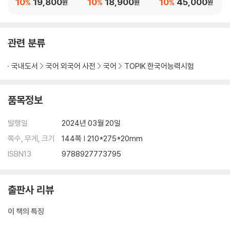
10
19,800
10
18,900
10
45,000
%
%
%
원
원
원
전 모의고사
정답 및 풀이
관련 분류
국내도서
국어 외국어 사전
국어
TOPIK 한국어능력시험
품목정보
발행일
2024년 03월 20일
쪽수, 무게, 크기
144쪽 | 210*275*20mm
ISBN13
9788927773795
출판사 리뷰
이 책의 특징