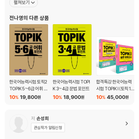
펼쳐보기
유형2A
어 듣기와 읽기 5 (연세대학교 대학출판문화원) - 새연세한국어 어
1. 각각의 문장을 순서에 맞게 배열하기
휘와 문법 6 (연세대학교 대학출판문화원) - 연세 대학한국어 어휘,
전나영
의 다른 상품
2. 주어진 문장이 들어갈 적당한 위치 찾기
문법
유형2B
1. 각각의 문장을 순서에 맞게 배열하기
2. 주어진 문장이 들어갈 적당한 위치 찾기
Reading Plus
유형3 전체 내용 이해하기
유형3A
1. 광고문의 의미 파악하기
한국어능력시험 토픽2
한국어능력시험 TOPI
합격특강 한국어능력
2. 글의 주제 파악하기
TOPIK 5~6급 어휘 포
K 3~4급 문법 포인트
시험 TOPIK I (토픽 1)
3. 머리기사의 의미 파악하기
인트
+ TOPIK II (토픽 2) 실
10
19,800
10
18,900
10
45,000
%
%
%
원
원
원
유형3B
전 모의고사
1. 광고문의 의미 파악하기
2. 글의 주제 파악하기
저
손성희
3. 머리기사의 의미 파악하기
관심작가 알림신청
Reading Plus