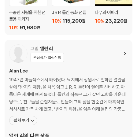
고유명사 목록
지도에 대하여
소중한 사람을 위한 선
J.R.R. 톨킨 동화 선집
나무와 이파리
물용 패키지
10
115,200
10
23,220
%
%
원
원
10
91,980
%
원
그림
앨런 리
관심작가 알림신청
Alan Lee
1947년 미들섹스에서 태어났다. 묘지에서 정원사로 일하던 열일곱
살에 『반지의 제왕』을 처음 읽고 J. R. R. 톨킨이 열어준 신비하고 아
름다운 세계에 빠져 들었다. 톨킨의 작품은 그가 살던 고향을 가운데
땅으로, 친구들을 순찰자들로 만들어 그의 삶을 한순간에 매혹적인
서사시로 가득 차게 했고, 『반지의 제왕』을 읽은 이래 톨킨의 작품은
그에게 늘 새로운 영감의 원천이 되어왔다. 얼링 아트 스쿨에서 그래
펼쳐보기
픽 디자인을 공부한 그는, 학창 시절부터 켈트 신화와 북유럽 신화를
연구하고 묘사하는 데에 주력해서 지금까지 신화의 매력에 푹 빠져
앨런 리
의 다른 상품