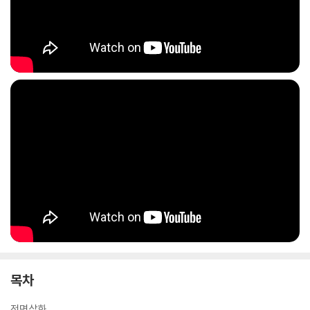
이 책 『후린의 아이들』은 J.R.R. 톨킨이 일찍이 1920년대 초부터 집필을
시작했으나 생전에 미처 완성하지 못한 유작으로, 톨킨의 삼남 크리스토퍼
톨킨이 서재에서 원고를 발견하고 30여 년에 걸쳐 “가능한 한 왜곡하거나
가감하지 않는 선에서 무엇보다도 이야기의 빈틈을 메우고 흐름을 연결하
여 한 편의 완결된 서사”가 될 수 있도록 복원하는 작업을 거쳐 비로소 출
간될 수 있었다. 2007년 이 책의 첫 출간 당시 런던과 뉴욕에서는 이 책을
구입하려는 독자들로 장사진을 이뤘으며, 출간 2주 만에 전 세계 90만 부
이상이 판매되어 J.R.R. 톨킨이 ‘판타지의 제왕’이라는 것을 다시금 증명하
였다.
목차
전면삽화