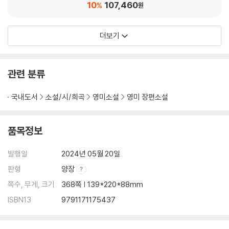
10
107,460
%
원
더보기
관련 분류
국내도서
소설/시/희곡
영미소설
영미 장편소설
품목정보
발행일
2024년 05월 20일
판형
양장
쪽수, 무게, 크기
368쪽 | 139*220*88mm
ISBN13
9791171175437