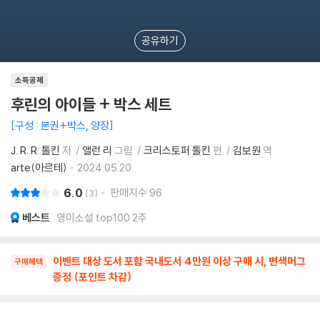
공유하기
소득공제
후린의 아이들 + 박스 세트
구성 : 본권+박스, 양장
J. R. R. 톨킨
저
앨런 리
그림
크리스토퍼 톨킨
편
김보원
역
arte(아르테)
2024.05.20.
6.0
판매지수
96
3
베스트
영미소설 top100 2주
이벤트 대상 도서 포함 국내도서 4만원 이상 구매 시, 변색머그
구매혜택
증정 (포인트 차감)