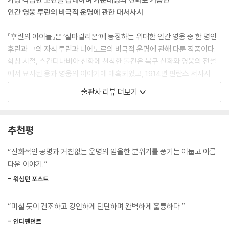
인간 영웅 투린의 비극적 운명에 관한 대서사시
사에로스는 경고를 무시하고 그의 눈길에 냉소로 답하면서 모두가 들을 수
있도록 크게 소리를 질렀다. “히슬룸 남자들이 그렇게 거칠고 사나우면, 그
『후린의 아이들』은 ‘실마릴리온’에 등장하는 위대한 인간 영웅 중 한 명인
곳 여자들은 어느 정도인가? 발가벗은 채 털만 날리며 사슴처럼 뛰어다니
후린과 그의 자식 투린과 니에노르의 비극적 운명에 관해 다룬 작품이다.
는가?
학창 시절, 스칸디나비아 신화에 천착한 톨킨은 북구 신화와 영웅의 전설
--- p.115
에서 묘사된 용과 영웅의 이야기에 매혹되었고, 1914년 핀란스 서사시
『쿨레르보 이야기』를 개작하며 “인간의 힘으로는 극복할 수 없는 강력한
출판사 리뷰 더보기
“고향이라고 했소? 높고 차가운 어둠산맥이 우리를 가로막고 서 있소. 그
절대악에게 굴복하지 않고 맞서다가 숙명적인 파멸을 맞은 인간 영웅” 투
뒤에는 울도르 사람들이 있고, 그들 주변에는 앙반드 군대가 배치되어 있
린이란 인물을 창조해냈다. ‘검은 적’ 모르고스의 끔찍한 저주를 타고난 인
소. 당신들, 일곱 명의 일곱 배가 되는 당신들이 그런 것에 굴하지 않는다
간 영웅의 끝없는 운명의 추락, 그것이 후린의 아이들에게 톨킨이 부여한
추천평
면, 내가 당신들을 고향으로 인도하리다. […]”
운명이었다. 그렇게 ‘후린의 아이들’의 가슴 저리는 사연은 북구 신화 전형
--- p.138
적 면모를 드러내는 동시에, 장중한 그리스 비극의 정조와 울림 또한 담아
“신화적인 공명과 거침없는 운명의 암울한 분위기를 풍기는 어둡고 아름
내며 온전한 한 편의 작품으로 완성되었다.
다운 이야기.”
“내가 자네하고 같이 있게 된다면, 그건 지혜가 아니라 사랑 때문일 걸세.
내 마음은 우리가 도리아스로 돌아가야 한다고 경고하고 있네. 다른 곳은
- 워싱턴 포스트
『반지의 제왕』으로부터 약 6500년 전, 상고대의 가운데땅에는 암흑의 군
어디나 어둠의 그림자가 우리 앞에 놓여 있거든.”
주 모르고스가 마수를 뻗치고 있었다. 그러나 아직 세상은 젊고 요정들은
--- p.150
“미칠 듯이 건조하고 강인하게 단단하며 완벽하게 훌륭하다.”
의기양양했다. 위대한 영웅들이 동과 서에서 빛나는 검을 맞잡고 모르고스
의 세력을 가로막고 있었다. 페아노르의 장자 마에드로스가 모든 세력을
- 인디펜던트
그러나 귄도르가 그의 이름을 말하려 하자, 투린은 그를 가로막으며 이렇