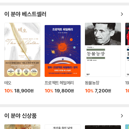
지 못했다. 톨킨의 작품을 더 폭넓게 이해하는 데 있어 이 점은 오랫동안 높
이 분야 베스트셀러
은 장벽으로 남아 있었다.
북이십일 아르테에서는 지난 2018년부터 톨킨의 다양한 저작에 대한 번
역 출판과 기존 번역의 재검토를 추진하여 2021년부터 톨킨의 책들을 출
간해왔다. 『호빗』(2021)과 『반지의 제왕』(2021), 『실마릴리온』(2022),
『끝나지 않은 이야기』(2022)의 뒤를 이어 2023년 톨킨 세계관에서 가장
핵심을 이루는 작품들 중 일부인 『후린의 아이들』, 『베렌과 루시엔』, 『곤돌
린의 몰락』을 출간, 앞으로도 톨킨의 책들을 꾸준히 선보일 계획이다. 옥스
퍼드 보들리언 도서관의 톨킨 관련 특별 전시 도록 『J.R.R. 톨킨: 가운데땅
의 창조자』에 이어 『햄의 농부 가일스』, 『톰 봄바딜의 모험』, 『큰 우튼의 대
장장이』, 『로버랜덤』, 『톨킨 전기』, 『톨킨의 편지들-개정증보판』 등 더욱
폭넓고 깊이 있는 톨킨의 작품들을 향후 선보이기 위해 준비하고 있다.
테오
프로젝트 헤일메리
동물농장
1
10
18,900
10
19,800
10
7,200
1
%
%
%
원
원
원
이 분야 신상품