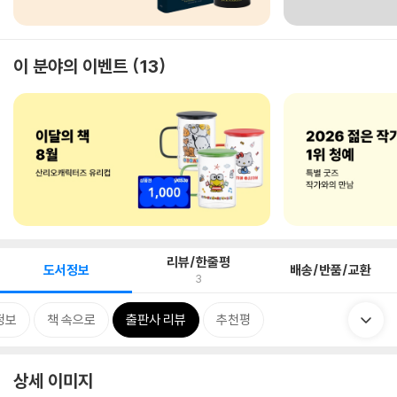
이 분야의 이벤트
13
리뷰/한줄평
도서정보
배송/반품/교환
3
정보
책 속으로
출판사 리뷰
추천평
상세 이미지