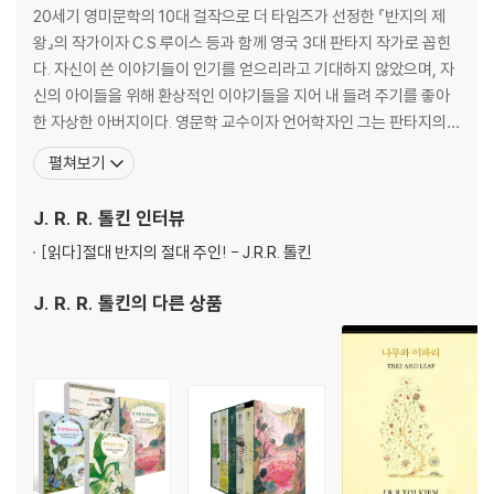
Chapter 12 투린의 도르로민 귀환
20세기 영미문학의 10대 걸작으로 더 타임즈가 선정한 『반지의 제
Chapter 13 투린, 브레실로 들어가다
왕』의 작가이자 C.S.루이스 등과 함께 영국 3대 판타지 작가로 꼽힌
Chapter 14 모르웬과 니에노르의 나르고스론드행
다. 자신이 쓴 이야기들이 인기를 얻으리라고 기대하지 않았으며, 자
Chapter 15 브레실의 니에노르
신의 아이들을 위해 환상적인 이야기들을 지어 내 들려 주기를 좋아
Chapter 16 글라우룽의 출현
한 자상한 아버지이다. 영문학 교수이자 언어학자인 그는 판타지의
Chapter 17 글라우룽의 죽음
세계에 언어의 고찰과 문학의 새 지평을 열었다는 평을 받는다. 1892
펼쳐보기
Chapter 18 투린의 죽음
년 남아프리카에서 태어나 네 살 때 가족과 함께 영국으로 건너갔다.
그는 버밍햄의 킹 에드워드 학교에서 중세 영어와 고전에 대한 소양
J. R. R. 톨킨
인터뷰
가계도
을 키웠으며 '요정'들의 언어를 만들면서 그의
[읽다]
절대 반지의 절대 주인! - J.R.R. 톨킨
1) 하도르 가문과 할레스 사람들
2) 베오르 가문
J. R. R. 톨킨
의 다른 상품
3) 놀도르 군주들
부록
1) ‘위대한 이야기들’의 진화 과정
2) 텍스트의 구성
발음에 대하여