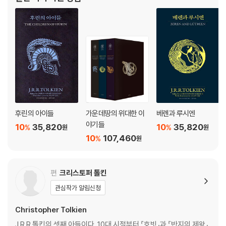
있다. 그는 『요정의 나라 Faeries』
후린의 아이들
가운데땅의 위대한 이
베렌과 루시엔
야기들
10
35,820
10
35,820
%
%
원
원
10
107,460
%
원
편
크리스토퍼 톨킨
관심작가 알림신청
Christopher Tolkien
J.R.R.톨킨의 셋째 아들이다. 10대 시절부터 『호빗』과 『반지의 제왕』