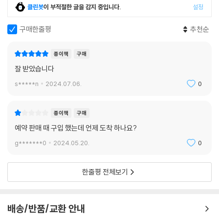
--- p.233
운명과 자유의지를 둘러싼 첨예한 논쟁은 오늘날에도 여전히 현재진행형
클린봇
이 부적절한 글을 감지 중입니다.
설정
이다.
그녀는 진심으로 기뻐하며 부부의 연을 맺을 것을 약속하였고, 그들은 한
구매한줄평
추천순
여름에 결혼식을 올렸다. 숲속 사람들은 성대한 잔치를 열어 주었을 뿐만
『반지의 제왕』으로부터 6천5백 년 전,
아니라, 그들을 위해 아몬 오벨 위에 지은 예쁜 집을 선사했다. 그곳에서 그
상고대 요정과 인간의 역사에서 필수 불가결한 세 편의 서사.
종이책
구매
들은 행복하게 살았지만, 브란디르는 시름에 잠긴 채 마음속으로는 어둠이
J.R.R. 톨킨 레젠다리움 세계관의 기원인
잘 받았습니다
더욱 깊어 갔다.
‘가운데땅의 위대한 이야기들’ 삼부작 국내 최초 출간
s*****n
2024.07.06.
0
--- p.267
레젠다리움 세계관의 원류라 할 수 있는 ‘가운데땅의 위대한 이야기들’은
“엘레드웬! 엘레드웬!” 후린이 소리쳤다. 그녀가 일어나 비틀거리며 앞으
톨킨이 가장 아끼고 공들였던 첫 번째 상상 문학으로, 1916년 젊은 시절부
종이책
구매
로 걸어 나오자, 그가 두 팔로 그녀를 안았다.
터 집필을 시작하여 평생에 걸쳐 퇴고를 거듭하며 변화·발전시켰으나 결국
예약 판매 때 구입 했는데 언제 도착 하나요?
“드디어 오셨군요. 너무나 오랫동안 기다렸습니다.”
끝내지 못한 작품들이다. 톨킨 사후 그의 아들 크리스토퍼 톨킨이 과업을
g*******0
2024.05.20.
0
“어두운 길이었소. 있는 힘을 다하여 달려왔다오.” 그가 대답했다.
이어받아 40여 년의 세월 동안 각고의 노력으로 복원한 끝에 마침내 완성
--- p.311
된 이야기로 세상에 출간될 수 있었다.
한줄평 전체보기
이렇듯 톨킨의 많은 작품은 『호빗』과 『반지의 제왕』, 그리고 몇 가지 동화·
논문·에세이를 제외하면 그의 생전에 출판되지 못했다. 그의 아들 크리스
토퍼 톨킨(1924~2020)이 서재에서 발견한 원고들을 정리·편집하여 톨
배송/반품/교환 안내
킨 사후 작품 중 다수를 출간하였지만, 오랜 시간 동안 한국어로는 번역되