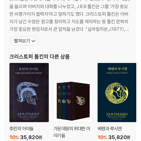
을 들으며 아버지와 대화를 나누었고, J.R.R 톨킨은 그를 ‘가장 중요
한 비평가이자 협력자’라고 말하기도 했다. 크리스토퍼 톨킨은 아버
지가 남긴 수많은 원고를 정리하고 지도를 제작하는 등 톨킨 문학의
가장 중요한 편집자로서 큰 업적을 남겼다. 『실마릴리온』(1977),
『끝나지 않은 이야기』(1980), 『가운데땅의 역사서 1~12』(1983~1
펼쳐보기
996), 『후린의 아이들』(2007), 『베렌과 루시엔』(2017), 『곤돌린
의 몰락』(2018) 등 톨킨의 ‘가운데땅 레젠다리움’이라 불리는 주요
크리스토퍼 톨킨
의 다른 상품
작품들이 크
후린의 아이들
가운데땅의 위대한 이
베렌과 루시엔
야기들
10
35,820
10
35,820
%
%
원
원