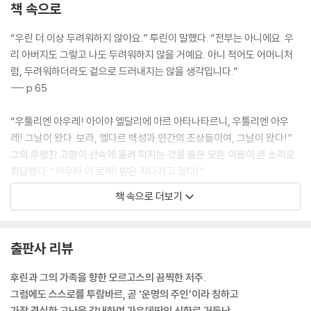
책 속으로
“우린 더 이상 두려워하지 않아요.” 투린이 말했다. “전부는 아니에요. 우
리 아버지도 그렇고 나도 두려워하지 않을 거예요. 아니 적어도 어머니처
럼, 두려워하더라도 겉으로 드러내지는 않을 생각입니다.”
--- p.65
“우툴리엔 아우레! 아이야 엘달리에 아르 아타나타르니, 우툴리엔 아우
레! 그날이 왔다. 보라, 엘다르 백성과 인간의 조상들이여, 그날이 왔다!”
그의 우렁찬 고함이 산속에 울려 퍼지는 것을 들은 모든 이들이 큰 소리로
화답했다. “아우타 이 로메! 밤은 지나가고 있다!”
--- pp.76~77
책 속으로 더보기
“노예 모르고스, 그렇다면 이걸 마지막으로 전해 주겠다. 이것은 엘다르의
지식에서 얻은 것이 아니라 이 순간 내 마음속에 들어온 말이다. 너는 인간
출판사 리뷰
의 왕이 아니며, 온 아르다와 메넬이 너의 손안에 들어간다 하더라도 인간
의 왕이 될 수 없을 것이다. 너는 너를 거부하는 이들을 세상의 둘레를 넘어
후린과 그의 가족을 향한 모르고스의 끔찍한 저주.
서까지 쫓아가지는 못할 것이다.”
그럼에도 스스로를 투람바르, 곧 ‘운명의 주인’이라 칭하고
--- p.89
가장 격심한 고난을 감내하며 가운데땅의 신화로 거듭난