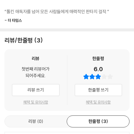
불러 모아 대연합의 장대한 구상을 실현하려는 바로 그 순간, 악의 속삭임
게 말했다. “나는 우마르스의 아들 아가르와엔(‘불운의 아들, 피투성이’)으
에 넘어간 배신자들로 인해 동맹은 무너지고 요정들은 몰락한다. 한없는
“톨킨 애독자를 넘어 모든 사람들에게 매력적인 판타지 걸작.”
로 숲속의 사냥꾼이오.” 하지만 요정들은 (다른 이유는 알지 못하고) 그가
눈물의 전투에서 요정 왕을 지키던 불굴의 인간 용사 후린은 모르고스의
- 더 타임스
친구를 죽인 사실 때문에 이런 이름을 취한 것으로 짐작하고 더 이상 묻지
포로가 된다. 모르고스는 자신에게 대항할 마지막 희망으로 예견되는 숨은
않았다.
왕국 곤돌린의 위치를 알아내려 하지만, 이를 발설하지 않으려는 후린에게
--- pp.197~198
끔찍한 저주를 내리고, 이렇게 ‘나른 에라크 모르고스’, 즉 모르고스의 저주
리뷰/한줄평
3
이야기는 시작된다.
“후린의 아들, 네가 가는 모든 길은 사악함뿐이로구나. 너는 배은망덕한 양
아들이며, 무법자이며, 친구를 죽인 자이며, 사랑을 도둑질한 자이며, 나르
리뷰
한줄평
“내 생각이 운명의 먹구름이 되어 네가 사랑하는 모든 자들을 짓누르고 그
고스론드의 찬탈자이며, 무모한 지휘관이며, 일족을 버린 자로다. 너의 모
들을 암흑과 절망으로 몰고 갈 것이다.”-본문 중에서
6.0
첫번째 리뷰어가
친과 누이는 지금 도르로민에서 노예로 궁핍하고 비참하게 살고 있다. 너
되어주세요.
는 왕자처럼 차려입고 있으나 그들은 누더기를 걸치고 있고, 그들은 너를
스스로를 ‘운명의 주인’이라 칭한 투린은 결국 비극적인 운명을 맞는다. 가
애타게 찾으나 너는 전혀 상관치 않는구나. 그런 아들을 둔 것을 네 부친이
족에 의해 ‘애도’와 ‘눈물’을 강요받은 니에노르는 끔찍한 운명의 추락을 외
리뷰 쓰기
한줄평 쓰기
알면 참으로 기뻐하겠구나. 곧 알게 될 테지만 말이다.”
친다. 지혜보다 사랑을 좇은 벨레그와 우정에게 사랑을 빼앗긴 귄도르, 탐
--- pp.219~220
혜택 및 유의사항
혜택 및 유의사항
욕과 배신의 서사를 지닌 밈, 흔들리는 마음의 핀두일라스, 버림받은 지혜
의 브란디르 등 주변인들의 선택과 운명 또한 의미심장하다. 과연 그들은
이제부터 우린 쫓기는 몸입니다. 당신이 왔다 갔기 때문에 저 늑대 같은 놈
운명에 지배당했는가. 그들을 파멸로 몰고 간 것은 무엇인가. 비극은 모르
리뷰
0
한줄평
3
들은 더욱 잔인해질 것입니다. 그러니, 가십시오. 우릴 구할 만한 힘을 갖추
고스가 드리운 몰락의 저주 탓인가, 오만하고 고집 센 투린의 성격 탓인가.
지 못하면 돌아오지 마세요. 안녕히 가십시오!”
후린과 투린 부자가 상고대의 가운데땅에 끼친 폐해는 무엇을 의미하는가.