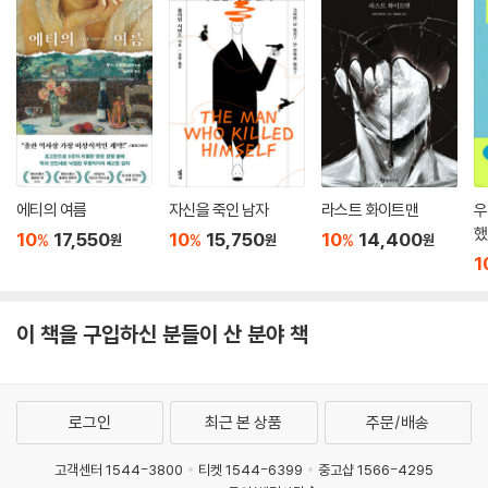
에티의 여름
자신을 죽인 남자
라스트 화이트맨
우
했
10
17,550
10
15,750
10
14,400
%
%
%
원
원
원
1
이 책을 구입하신 분들이 산 분야 책
로그인
최근 본 상품
주문/배송
고객센터 1544-3800
티켓 1544-6399
중고샵 1566-4295