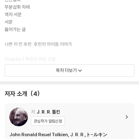
부분삽화 차례
역자 서문
서문
들어가는 글
나른 이 킨 후린: 후린의 아이들 이야기
Chapter 1 투린의 어린 시절
Chapter 2 한없는 눈물의 전투
목차 더보기
Chapter 3 후린과 모르고스의 대화
Chapter 4 투린의 출발
Chapter 5 도리아스의 투린
저자 소개
4
Chapter 6 무법자들 사이의 투린
Chapter 7 난쟁이 밈에 대하여
Chapter 8 활과 투구의 땅
저
J. R. R. 톨킨
Chapter 9 벨레그의 죽음
관심작가 알림신청
Chapter 10 나르고스론드의 투린
Chapter 11 나르고스론드의 몰락
John Ronald Reuel Tolkien, J. R. R.,ト-ルキン