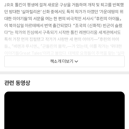
J.R.R. 톨킨이 평생에 걸쳐 새로운 구상을 거듭하며 개작 및 퇴고를 반복했
던 방대한 ‘실마릴리온’ 신화 중에서도 특히 작가가 아꼈던 ‘가운데땅의 위
대한 이야기들’의 서문을 여는 한 편의 비극적인 서사시 『후린의 아이들』
이 북이십일 아르테에서 번역 출간되었다. “조국의 (신화적) 빈곤이 슬펐
다”는 작가의 진심에서 구축되기 시작한 톨킨 레젠다리움 세계관에서도
특히 가장 먼저 집필됐고 작가가 사랑한 세 편의 이야기―『후린의 아이
들』, 『베렌과 루시엔』, 『곤돌린의 몰락』―가 있는데, 이를 작가는 ‘위대한
이야기들Great Tales’이라고 불렀다. 대체로 요정들이 주역을 맡는 ‘실마
릴리온’ 신화와 달리, 이들 세 편의 이야기는 모두 요정뿐만 아니라 ‘둘째자
책소개 더보기
손’ 인간이 주인공이라는 공통점을 지닌다.
그중 『후린의 아이들』은 스스로를 투람바르, 곧 ‘운명의 주인’이라 칭했으
관련 동영상
나 고대 세계 인간들 중에서도 모르고스로부터 가장 격심한 고난을 받았던
투린 투람바르의 비극적 운명에 관한 다룬다. 인간적 한계와 약점을 지녔
으나 숱한 고난을 감내하면서도 악에 대항하여 자신을 희생하는 그의 오랜
여정은 ‘실마릴리온’ 신화 중에서도 가장 완성도 높은 서사로 손꼽히며, 읽
는 즐거움과 비극적 카타르시스를 동시에 선사한다.