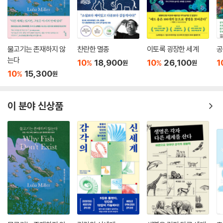
까치기러기의 경이로운 섭식행동을 통해 자연의 섭리에 감탄하고
카카두족의 눌랑지 동굴벽화를 최초로 촬영하다!!
오스트레일리아 노던준주로 향한 애튼버러는 원주민과 눌랑지의 동굴벽
화를 본격적으로 촬영하기 전, 늪지대에서 더위와 모기를 참으며 까치기러
물고기는 존재하지 않
찬란한 멸종
이토록 굉장한 세계
공
는다
기를 촬영했다. 늪지대에서 나뭇잎으로 만든 은신처에 몸을 숨기고 느릿느
10
18,900
10
26,100
1
%
%
원
원
릿하게 까치기러기를 촬영하던 애튼버러는 뜨거운 태양, 아지랑이, 갈대,
10
15,300
%
원
까치기러기의 섭식행동 등 자연의 섭리만이 존재하는 순간을 조용히 관찰
하며 경외심을 느낀다.
이 분야 신상품
눌랑지는 유목민이었던 카카두족의 고향이었다. 카카두족은 백인들에게
임금을 받고 일하면서 유목민의 정체성을 잊어버렸고, 동굴벽화는 카카두
족 역사의 흔적이었다. 소수의 유럽인에게만 발견되어 외부인이 거의 본
적이 없는 동굴벽화를 보며 애튼버러는 비잔틴 교회의 벽을 둘러싼 성인들
처럼 공중에 떠 있는 사람과 내장까지 그려져 엑스레이 사진을 연상케 하
는 큰입선농어를 비롯한 동물과 손자국을 보며 이곳에 그림을 그린 화가들
을 떠올린다.
“매우 인상적인 그림”이 있다는 말을 믿고 간 오비리에는 너비 15미터, 높