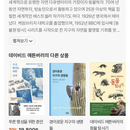
세계적으로 유명한 자연 다큐멘터리의 거장이자 동물학자. 70여 년
14. 카멜레온, 갈색여우원숭이 290
동안 자연학자, 방송인으로서 활동하고 있으며 25권 이상의 책을 집
15. 개의 머리를 가진 인간 304
필한 세계적인 베스트셀러 작가이기도 하다. 1926년 영국에서 태어
16. 숲속의 생물들 318
났다. 케임브리지 대학교를 졸업했으며, 1952년 BBC에 입사해 [동
17. 바바코토 333
물원 탐사] 시리즈를 시작으로 전 지구의 자연을 촬영할 기회를 얻었
다. 1960~70년대에는 BBC2의 관리자와 BBC 프로그램 국장을 역
펼쳐보기
3부 남회귀선 지역 탐사
임했다. 1973년부터 다큐멘터리 제작과 집필로 돌아가 기념비적인
자연사 시리즈를 제작하며 국제적인 명성을 얻었다. 대표적으로는
데이비드 애튼버러
의 다른 상품
18. 다윈에서 동쪽으로 352
[지구의 생명(Life on Earth)], [아름
19. 기러기와 고아나 367
20. 동굴벽화와 들소 383
21. 아넘랜드의 화가들 408
22. 으르렁거리는 뱀 428
23. 보롤룰라의 은둔자 441
24. 오스트레일리아 중부 470
동 · 식물명 찾아보기 491
지명 찾아보기 494
푸른 행성을 위한 증언
경이로운 지구의 생명
데이비드 애튼버러의
들
동물 탐사기
10
19,800
%
원