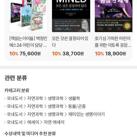
[책읽는아이들] 백정민
모든 것은 결정되어 있
호기심 가득한 어린이
예스24 어린이 담당 P
다
를 위한 이토록 굉장한
D 추천 초등 5~6학년
세계
10
75,600
10
38,700
10
18,900
%
%
%
원
원
원
세트
관련 분류
카테고리 분류
국내도서
자연과학
생명과학
생물학
국내도서
자연과학
생명과학
동물/곤충
국내도서
자연과학
생명과학
재미있는 생명이야기
국내도서
에세이
자연 에세이
수상내역 및 미디어 추천 분류