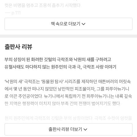
컷은 비명을 멈추고 조용히 춤추기 시작했다.
--- p.111
책 속으로 더보기
우리는 다음날 아침 일찍 장비를 챙겨 숲으로 돌아왔다. 그러나 우리는 인
드리와 관련하여 아무것도 듣지도 보지도 못했다. 우리는 그들의 울부짖는
소리를 흉내 내기 위해 최선을 다했지만 나무에서는 아무런 응답이 돌아오
출판사 리뷰
지 않았다. (…) 제프가 내 팔을 만졌을 때, 나는 그들을 한 번만 더 불러볼
까 말까 망설이고 있었다. “당신도 알다시피,” 그는 속삭였다. “저기 저 나
부의 상징이 된 화려한 깃털의 극락조와 낙원의 새를 구하려고
무에 암컷 바바코토가 숨어있다고 생각해봐요. 그 암컷은 무릎에 새끼를
유혈사태도 마다하지 않는 원주민의 극과 극, 극락조 사랑 이야기
안고 이렇게 말하고 있어요. ‘저곳에 있는 두 마리의 괴상한 동물들을 봐라.
그들은 매일 같은 시간에 같은 장소에 오는 습관이 있어. 그리고는 항상 같
‘낙원의 새’ 극락조는 ‘동물원 탐사’ 시리즈를 제작하던 애튼버러의 머릿속
은 시간에 노래해. 그들은 1분 안에 그렇게 할 거야.’” 나는 인드리의 울음
에서 몇 년 동안 떠나지 않았던 낭만적인 피조물이자, 그를 파푸아뉴기니
소리를 어쭙잖게 흉내 내는 짓을 다시는 반복할 기분이 들지 않았다.
로 이끈 주인공이었다. 뉴기니에서 독립하기 전 파푸아뉴기니는 내륙 깊숙
--- p.316~317
한 지역은 행정력이 미치지 않아 부족 간의 전쟁이 벌어지기도 했다.
“오비리에 매우 인상적인 그림이 있다”는 앨런의 말만 믿고 우리는 곧장
현지 원주민에게 극락조의 깃털은 부의 상징이었다. 극락조 수컷이 암컷을
그리로 차를 몰았다. 그 말은 허풍이 아니었다. 바위는 수평으로 층을 이루
위한 과시행동을 하는 나무의 위치는 가족 외에는 공유하지 않았고, 점찍
출판사 리뷰 더보기
었고, 서쪽에서는 거대한 돌판 하나가 허공으로 9미터 정도 튀어나와 약 1
어 둔 극락조를 다른 이가 먼저 잡으면 유혈사태가 일어날 정도로 극락조