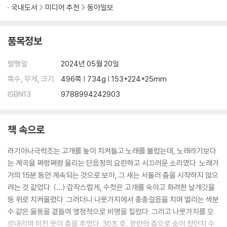
국내도서
미디어 추천
동아일보
품목정보
발행일
2024년 05월 20일
쪽수, 무게, 크기
496쪽 | 734g | 153*224*25mm
ISBN13
9788994242903
책 속으로
라기아나극락조는 고개를 높이 치켜들고 노래를 불렀는데, 노래라기보다
는 계곡을 쩌렁쩌렁 울리는 단음정의 요란하고 시끄러운 소리였다. 노래가
거의 15분 동안 계속되는 것으로 보아, 그 새는 서둘러 춤을 시작하지 않으
려는 것 같았다. (…) 갑작스럽게, 수컷은 고개를 숙이고 화려한 날개깃을
등 위로 치켜올렸다. 그러더니 나뭇가지에서 종종걸음을 치며 떨리는 색분
수 같은 율동을 곁들여 열정적으로 비명을 질렀다. 그리고 나뭇가지를 오
르내리며 미친 듯이 춤을 추었다. 30초 후, 광란의 춤으로 숨이 찼던지 수