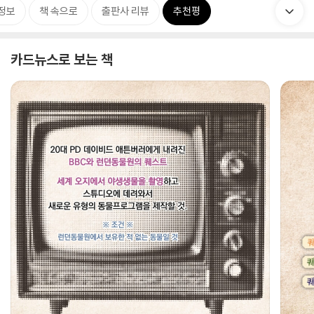
정보
책 속으로
출판사 리뷰
추천평
카드뉴스로 보는 책