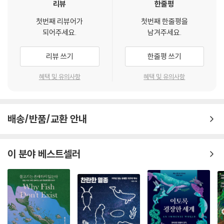
리뷰
한줄평
런던에서 마다가스카르로 떠나기 전 애튼버러는 여우원숭이 중에서 희귀
첫번째 리뷰어가
첫번째 한줄평을
이 책은 애튼버러의 감당했던 선구적인 역할과 웃픈 고난들을 함께 떠올리
되어주세요.
남겨주세요.
한 시파카와 인드리에 대한 정보를 최대한 수집했다. 시파카와 인드리는
게 한다. 20세기에는 피스 헬멧을 쓴 용감무쌍한 탐험가들이 미지의 동물
포획된 채로는 오랫동안 살기 어려워 그들의 습성이나 행동을 직접적으로
을 소개했다면, 지금은 달변의 전문 TV 진행자들이 그 역할을 맡았다. 데
리뷰 쓰기
한줄평 쓰기
관찰한 기록은 드물었는데, 현지인의 이야기는 전설에 가까웠으며 자연사
이비드 애튼버러는 전례가 없던 새로운 동물 프로그램을 제작했으며 이 책
학자들의 문헌은 서로 일치하지 않아 혼란하기만 했다.
은 그 과도기의 유쾌한 이야기들로 가득하다.
혜택 및 유의사항
혜택 및 유의사항
- 데일리 익스프레스
열정적인 조수 조르주와 산림관리인 미셸의 안내를 받아 마침내 만나게 된
시파카와 인드리는 느긋하면서도 규칙적인 생활을 하며 다른 원숭이 집단
세계적으로 사랑받는 자연 다큐의 거장 애튼버러의 지적인 매력과 유머와
처럼 서열이 지배하는 거친 집단이 아니라 애정을 기반으로 화목하고 평화
배송/반품/교환 안내
열정이 담긴 1950년대 후반 탐험을 기록한 책이다.
로운 가족 집단임을 확인하였다.
- 선데이 익스프레스
이 분야 베스트셀러
애튼버러는 마다가스카르에 머무는 3개월 동안 시파카와 인드리 외에 멸
종한 코끼리새 이피오르니스 알의 파편들, 모든 포유류 중에서 가장 원시
이 책은 야생동물에 대한 우리들의 태도가 얼마나 발전해 왔는지 이해하고
적인 가시텐렉, 카멜레온, 보아뱀 등도 촬영하고 포획하기도 했다. 마다가
자 하는 사람들에게 훌륭한 책이다.
스카르 현지인들은 카멜레온을 불길한 짐승으로 여겼는데, 애튼버러는 창
- 프란스 드 발 (세계적인 동물행동학자이자 『침팬지 폴리틱스』의 저자)
문을 부수고 차를 터는 도둑들이 막기 위해 이를 역이용하기도 했다.