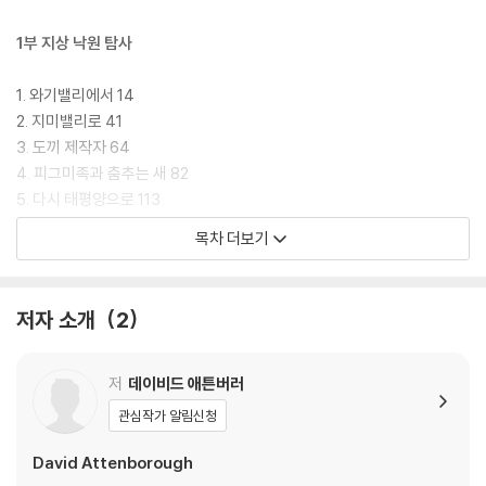
다. 60년 전 시작된 데이비드 애튼버러 특유의 위트와 열정이 살아있는 주
퀘스트(Zoo Quest) 동물탐사 미션을 통해 점차 개발로 퇴색되어 가는
1부 지상 낙원 탐사
야생동물의 세계와 원주민 문화의 원형을 찾아볼 수 있다.
1. 와기밸리에서 14
2. 지미밸리로 41
3. 도끼 제작자 64
4. 피그미족과 춤추는 새 82
5. 다시 태평양으로 113
6. 펜테코스트의 번지점프 126
목차 더보기
7. 화물 숭배 141
8. 피지의 외곽 군도 172
9. 통가 왕국 204
저자 소개
2
2부 마다가스카르 동물 탐사
저
데이비드 애튼버러
10. 다락방 섬 226
관심작가 알림신청
11. 시파카와 거대한 새 234
12. 홍학, 텐렉, 쥐여우원숭이 262
David Attenborough
13. 죽은 자의 영혼 274