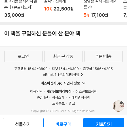
물고기는 존재하지 않
감각의 신세계
생명은 각자 다른 세계
초
이 1.8미터의 거대한 동굴벽화가 있었다. 햇볕이 동굴 안을 환히 비추는 10
는다 (큰글자도서)
를 산다
물
10
22,500
%
원
분간의 짧은 시간 안에 촬영과 내레이션을 성공리에 마치기까지 아슬아슬
35,000
5
17,100
7
%
원
원
한 순간의 이야기가 흥미롭게 전개된다.
세계적인 동물행동학자도 극찬한 주 퀘스트 미션의 주역
이 책을 구입하신 분들이 산 분야 책
데이비드 애튼버러의 동물탐사기!!
세계적인 동물행동학자이자 스테디셀러 『침팬지 폴리틱스』의 저자 프란
로그인
최근 본 상품
주문/배송
스 드 발은 뉴욕타임스에서 애튼버러의 동물 탐사기를 “1960년대 탐험가
를 간접적으로 체험하고 야생동물에 대한 보호적 태도를 얼마나 발전시켜
고객센터 1544-3800
티켓 1544-6399
중고샵 1566-4295
왔는지를 이해하고자 하는 사람들에게 훌륭한 책”이라고 극찬했다. 애튼
eBook 1:1문의/채팅상담
버러의 자연과 동물 탐험기는 희귀동물 수집과 반출이라는 현대적 시각에
예스이십사(주) 사업자 정보
서 다소 문제적인 탐사로 시작했다. 하지만 애튼버러는 가능한 개체수의
영향을 주지 않는 선에서 동물을 데려가려고 했고, 포획한 동물들에게 직
이용약관
개인정보처리방침
청소년보호정책
PC버전
회사소개
거래처관계자께
접 먹이를 공수하며 세심하게 보살폈다. 영국의 동물원에 수용된 동물들이
도서홍보
광고
안정적으로 자리 잡아 대를 이어간다는 후일담은 멸종위기 동물을 보호하
Copyright © YES24 Corp. All Rights Reserved.
려는 노력이 옛날과 지금이 다르지 않았음을 보여준다.
MATOM9
선물하기
바로구매
카트담기
오스트레일리아를 끝으로 ‘동물원 탐사’ 시리즈는 막을 내렸지만, 생물다