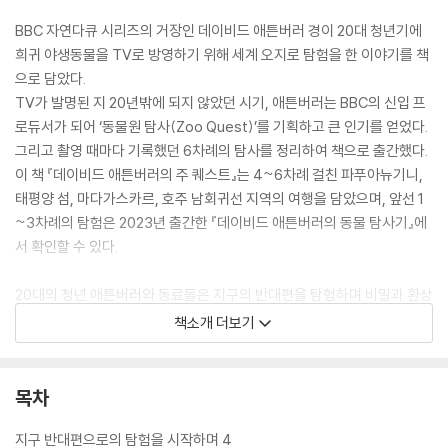
BBC 자연다큐 시리즈의 거장인 데이비드 애튼버러 경이 20대 청년기에
희귀 야생동물을 TV로 방영하기 위해 세계 오지로 탐험을 한 이야기를 책
으로 담았다.
TV가 발명된 지 20년밖에 되지 않았던 시기, 애튼버러는 BBC의 신입 프
로듀서가 되어 ‘동물원 탐사(Zoo Quest)’를 기획하고 큰 인기를 얻었다.
그리고 촬영 때마다 기록했던 6차례의 탐사를 정리하여 책으로 출간했다.
이 책 『데이비드 애튼버러의 주 퀘스트』는 4~6차례 걸친 파푸아뉴기니,
태평양 섬, 마다가스카르, 호주 남회귀선 지역의 여행을 담았으며, 앞선 1
~3차례의 탐험은 2023년 출간한 『데이비드 애튼버러의 동물 탐사기』에
서 확인할 수 있다.
20대의 청년 애튼버러와 동료들은 지구의 반대편을 탐험하며 비밀과 환상
에 싸인 동물들인 파푸아뉴기니의 극락조, 마다가스카르의 여우원숭이와
책소개 더보기
텐렉, 호주의 까치기러기와 고아나를 마침내 만났다. 그리고 극락조의 깃
털로 화려한 장식을 한 원주민의 모습부터 펜테코스트섬의 번지점프, 탄나
섬의 화물 숭배, 눌랑지의 암각화 등 원주민의 생활상과 문화까지 담아냈
목차
다. 흑백 텔레비전 시절 수많은 시청자에게 희귀한 야생동물과 열대의 원
주민에 대한 호기심과 경탄을 선사했던 방송 다큐가 책으로 탄생한 것이
지구 반대편으로의 탐험을 시작하며 4