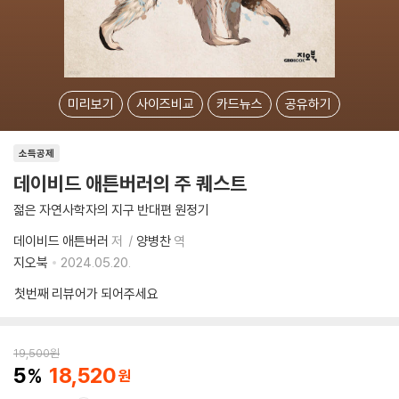
미리보기
사이즈비교
카드뉴스
공유하기
소득공제
데이비드 애튼버러의 주 퀘스트
젊은 자연사학자의 지구 반대편 원정기
데이비드 애튼버러
저
양병찬
역
지오북
2024.05.20.
첫번째 리뷰어가 되어주세요
19,500
원
5
18,520