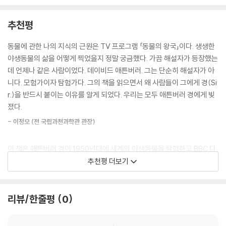
5미터 높이에 거대한 천장을 형성했다. 이렇게 자연적으로 형성된 공개홀
에 대한 원주민의 집념은 상당했다. 애튼버러는 극락조를 촬영하기 위해
뒤쪽의 벽은 붉게 칠한 큰입선농어의 웅장한 프리즈(frieze)로 덮여있었
큰 대가를 치르고 극락조의 위치를 알 수 있었다.
추천평
다. (…) 이 웅장한 물고기들 사이에는 뱀목거북, 캥거루, 고아나, 에뮤 그
리고 기하학적 패턴들이 그려져 있었다. 그림 전체의 높이는 1.8미터, 너비
파푸아뉴기니의 대표 극락조인 라기아나극락조 수컷은 소나무와 비슷한
동물에 관한 나의 지식의 근원은 TV 프로그램 「동물의 왕국」이다. 생생한
는 15미터였고, 너무 빽빽하고 여러 번 그려졌기 때문에 이전 그림의 머리
카수아리나나무로 날아와 화려한 깃털을 가다듬고 목청 높여 노래를 부르
야생동물의 삶을 어떻게 찍었을지 정말 궁금했다. 가끔 해설자가 등장했는
와 꼬리가 나중 그림의 아래로 튀어나와 있었다. 우리는 동굴을 탐험하며
다가 가지를 뛰어다니며 격렬하게 춤을 췄다. 이 춤은 세 번이나 반복되었
데 언제나 같은 사람이었다. 데이비드 애튼버러. 그는 단순히 해설자가 아
흥분을 감추지 못했고, 새로운 변형, 다른 종류의 동물, 특별히 훌륭한 사
고, 애튼버러는 영상을 충분히 기록할 수 있었다.
니다. 모험가이자 탐험가다. 그의 책을 읽으면서 왜 사람들이 그에게 경(Si
례를 발견할 때마다 서로를 불렀다.
r.)을 반드시 붙이는 이유를 알게 되었다. 우리는 모두 애튼버러 경에게 빚
--- p.398~399
극락조 깃털과 진주조개로 화려하게 치장하고 원주민들이 열정적으로 춤
졌다.
추며 유대를 강화하는 모습이나 석기시대의 생활상을 간직한 돌도끼 만드
- 이정모 (전 국립과천과학관 관장)
는 모습을 촬영하기 위해 일부러 며칠씩 걸리는 여정을 나서기도 했다.
이 책은 애튼버러 경이 1950년대에 세계의 야생동물을 탐험하고 BBC 다
세계적인 멸종위기 동물 마다가스카르의 여우원숭이 시파카와 인드리의
큐 제작을 했던 때의 이야기를 담아냈다. 자연에 처음 눈을 뜬 어린이들 그
추천평 더보기
행동을 관찰하고 기록의 오류를 찾다!!
리고 자연에 대해 더 배우고 싶어 하는 미래 생물학도들에게 애튼버러는
자연에 대해 어떻게 다가가고, 어떻게 즐기는지 그 길을 안내하고 있다. 데
애튼버러의 마다가스카르의 주 퀘스트 미션인 마다가스카르의 고유종이
이비드 애튼버러는 그 어떤 생물학자보다 더 많은 사람에게 생물학도를 꿈
리뷰/한줄평
0
자 멸종위기 동물인 여우원숭이와 텐렉, 보아뱀 등을 촬영하기 위해 타나
꾸게 하고 있다.
나리브(안타나나리보)에서 지프를 타고 자갈길을 달려 열대우림으로 향
했다. 마다가스카르 탐사의 주요 대상은 시파카와 인드리였다.
- 장이권 (이화여대 에코과학부 교수)