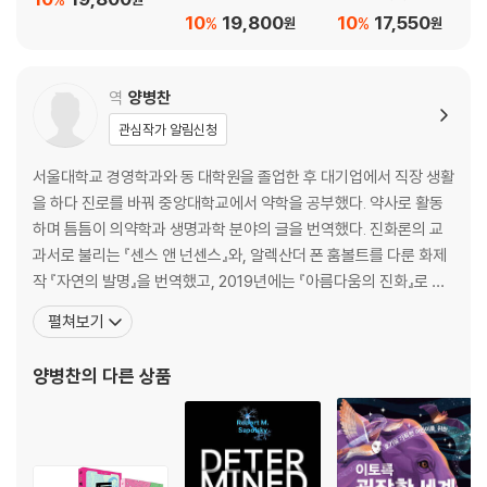
10
19,800
10
17,550
%
%
원
원
역
양병찬
관심작가 알림신청
서울대학교 경영학과와 동 대학원을 졸업한 후 대기업에서 직장 생활
을 하다 진로를 바꿔 중앙대학교에서 약학을 공부했다. 약사로 활동
하며 틈틈이 의약학과 생명과학 분야의 글을 번역했다. 진화론의 교
과서로 불리는 『센스 앤 넌센스』와, 알렉산더 폰 훔볼트를 다룬 화제
작 『자연의 발명』을 번역했고, 2019년에는 『아름다움의 진화』로 한
국출판문화상 번역상을 수상했다. 최근에 옮긴 책으로 『이토록 굉장
펼쳐보기
한 세계』, 『브레인 케미스트리』, 『하나의 세포로부터』 등이 있다. 요
즘에는 자발적인 정보 공유자로서 『네이처』와 『사이언스』 등 해외 과
양병찬
의 다른 상품
학 저널에 실린 의학 및 생명과학 기사를 번역해 페