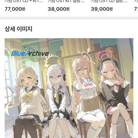
기념 OST CD + KiT
기념 OST KiT 앨범 패
기념 OST CD 앨범 패
기
앨범 패키지 (BLUE AR
키지 (BLUE ARCHIVE
키지 (BLUE ARCHIVE
앨
77,000
38,000
39,000
7
원
원
원
CHIVE 4.5th ANNIVE
4.5th ANNIVERSAR
4.5th ANNIVERSAR
C
RSARY OST - CD +
Y OST - KiT ALBUM
Y OST - CD ALBUM
S
KiT ALBUM PACKA
PACKAGE)
PACKAGE)
T
상세 이미지
GE)
E)