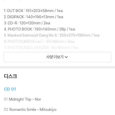
1. OUT BOX : 151x203x58mm / 1ea
보충수업부 학생들처럼 사랑스러운 분위기의 'Midnight Trip', 'Romanti
2. DIGIPACK : 140x190x13mm / 1ea
c Smile', 'Lovely Picnic' 등의 곡들과 함께 히후미의 테마곡인 'Hifumi
3. CD-R : 120x120mm / 2ea
Daisuki'를 비롯해 선생님이라면 누구나 학생들과의 추억을 회상할 수 있
4. PHOTO BOOK : 190x140mm / 28p / 1ea
는 'Aira', 'Guruguru Usagi'와 함께 블루 아카이브의 주요 스토리의 배경
5. Masked Swimsuit Gang No.5 : 255x275x190mm / 1ea
으로 삽입되었던 'Constant Moderato Piano Arrange', 'Kyrie Eleis
6. PHOTOCARD(A ver.) : 55x85mm / 4ea
on', 'RE Aoharu', 등 선생님들과 학생들이 함께한 우리들의 기적같은 이
7. PHOTOCARD L HOLDER : 65x95mm / 1ea
야기를 수놓은 다양한 OST가 수록되어있다.
8. LD ACRYLIC STAND : 160x38x122 mm / 1ea
사양 더보기
9. SPECIAL ITEM COUPON : 85x115mm / 1ea
이번 패키지는 선택 사양에 따라 아크릴 스탠드, 포토카드, 수영복 복면단
No.5 마스크 등 풍성한 굿즈가 포함되며 특전 가구 쿠폰은 선택 패키지와
관계 없이 지급되어 선생님들이라면 놓칠 수 없는 선물이 될 전망이다.
디스크
CD 01
01
Midnight Trip - Nor
02
Romantic Smile - Mitsukiyo