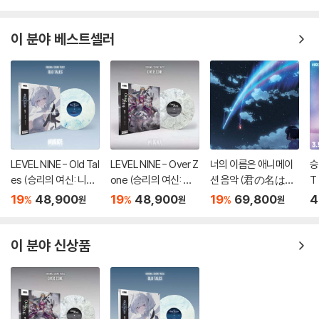
이 분야 베스트셀러
LEVEL NINE - Old Tal
LEVEL NINE - Over Z
너의 이름은 애니메이
승
es (승리의 여신: 니케
one (승리의 여신: 니
션 음악 (君の名は。/
T
OST) [마블 컬러 LP]
케 OST) [마블 컬러 L
your name. OST by
19
48,900
19
48,900
19
69,800
4
%
%
%
원
원
원
P]
Radwimps 래드윔프
스) [2LP]
이 분야 신상품