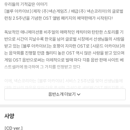
우리들의 기적같은 이야기
[블루 아카이브](제작 (주)넥슨게임즈 / 배급(주) 넥슨코리아)의 글로벌
런칭 2.5주년을 기념한 OST 앨범 패키지의 예약판매가 시작된다!
독보적인 애니메이션풍 비주얼의 매력적인 캐릭터와 탄탄한 스토리를 기
반으로 시간이 지날수록 한국을 넘어 글로벌 시장에서 선생님들의 사랑을
받고 있는 [블루 아카이브]는 호평이 자자한 OST로 [사운드 아카이브]라
는 음악회를 진행할 만큼 퀄리티 높은 OST 역시 많은 사랑을 받고 있으며
게임 OST 음반으로써는 이례적으로 발매 마다 각종 음반 판매 사이트 베
스트셀러에 등극하며 그 가치를 인정받고 있다.
이에, 넥슨코리아는 [블루 아카이브] 서비스 2.5주년을 맞아 선생님들에
대한 감사의 마음을 담아 더욱 풍성한 구성으로 세번째 OST 패키지를 선
음반소개 더보기
보인다.
이번에 발매되는 OST 음반에는 트리니티 학원의 보충수업부 학생들로 구
사양
성된 패키지에 총 26개의 트랙이 수록되었으며 취향에 따라 2CD로 구성
된 CD 패키지와 모바일에서 플레이 가능한 KIT패키지 두가지 타입으로
[CD ver.]
구성되었다.