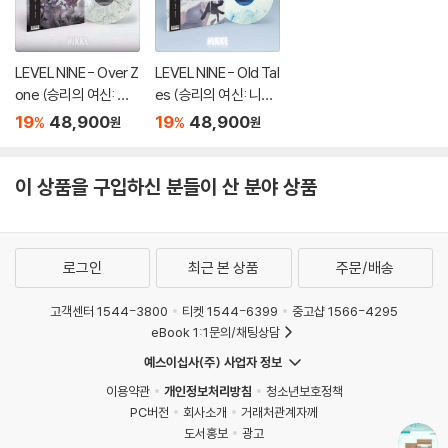
LEVEL NINE - Over Z
LEVEL NINE - Old Tal
one (승리의 여신: 니
es (승리의 여신: 니케
케 OST) [마블 컬러 L
OST) [마블 컬러 LP]
19
48,900
19
48,900
%
%
원
원
P]
이 상품을 구입하신 분들이 산 분야 상품
로그인
최근 본 상품
주문/배송
고객센터 1544-3800
티켓 1544-6399
중고샵 1566-4295
eBook 1:1문의/채팅상담
예스이십사(주) 사업자 정보
이용약관
개인정보처리방침
청소년보호정책
PC버전
회사소개
거래처관계자께
도서홍보
광고