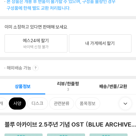
본 상품은 개봉 후 반품이 불가할 수 있으며, 구성품 불량인 경우
구성품에 한해 별도 교환 처리됩니다.
이미 소장하고 있다면 판매해 보세요.
예스24에 팔기
내 가게에서 팔기
바이백 신청 불가
해외배송 가능
리뷰/한줄평
상품정보
배송/반품/교환
3
개
사양
디스크
관련분류
품목정보
블루 아카이브 2.5주년 기념 OST (BLUE ARCHIVE 2.5th ANNIVERSARY OST)