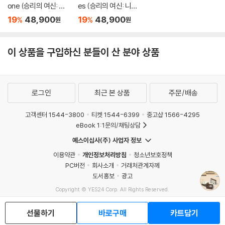
one (승리의 여신: 니
es (승리의 여신: 니케
케 OST) [마블 컬러 L
OST) [마블 컬러 LP]
19
48,900
19
48,900
%
%
원
원
P]
이 상품을 구입하신 분들이 산 분야 상품
로그인
최근 본 상품
주문/배송
고객센터 1544-3800
티켓 1544-6399
중고샵 1566-4295
eBook 1:1문의/채팅상담
예스이십사(주) 사업자 정보
이용약관
개인정보처리방침
청소년보호정책
PC버전
회사소개
거래처관계자께
도서홍보
광고
Copyright © YES24 Corp. All Rights Reserved.
MATOM6
선물하기
바로구매
카트담기