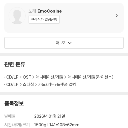
노래
EmoCosine
관심작가 알림신청
더보기
관련 분류
CD/LP
OST
애니메이션/게임
애니메이션/게임(라이센스)
CD/LP
스타샵
카드/키트/플랫폼 앨범
품목정보
발매일
2026년 01월 21일
시간/무게/크기
1500g | 141*108*62mm