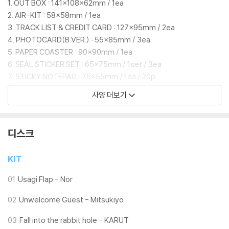
1. OUT BOX : 141x108x62mm / 1ea
1°C ‘은 물론, 발키리 경찰학교의 학생들을 둘러싼 이벤트 스토리 ‘Say-Bi
2. AIR-KIT : 58x58mm / 1ea
ng!’의 대표 테마곡 'Ramune Lagoon’, 그리고 많은 선생님께 깊은 인상
3. TRACK LIST & CREDIT CARD : 127x95mm / 2ea
을 남긴 이벤트 스토리 ‘빛으로 나아가는 그녀들의 소야곡’의 테마곡 ‘Yum
4. PHOTOCARD(B VER.) : 55x85mm / 3ea
eji Party’ 등 다양한 OST가 앨범 전반에 걸쳐 풍성하게 담겨 있다.
5. PAPER COASTER : 90x90mm / 1ea
6. SEAL STICKER SET : 65x75mm / 1set / 3ea
이번 패키지는 선택 사양에 따라 RABBIT 소대 테마 또는 발키리 경찰학교
7. STICKY NOTEPAD : 75x55mm / 1ea / 20p
테마로 구성된 굿즈가 함께 제공되며, 특전 가구 쿠폰은 패키지 타입과 관
8. ACRYLIC STAND : 118x65x41mm / 1ea
계없이 공통으로 지급되어 4주년의 순간을 고스란히 담아낸 특별한 선물
사양 더보기
9. METAL BADGE : 39x25mm / 1ea
이 될 것이다.
10. FABRIC CALENDAR : 255x360mm /1ea
11. SPECIAL ITEM COUPON : 85x115mm / 1ea
디스크
*SPECIAL ITEM COUPON 관련하여, 실물 쿠폰에 인쇄된 유효기간은
인쇄 오류로, 실제 유효 기간은 2026년 12월 31일(목)까지입니다.
KIT
인쇄된 날짜와 무관하게 2026년 12월 31일(목)까지 정상 사용 가능하니
참고 부탁드립니다.
01
Usagi Flap - Nor
02
Unwelcome Guest - Mitsukiyo
03
Fall into the rabbit hole - KARUT