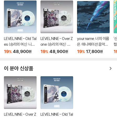
LEVEL NINE - Old Tal
LEVEL NINE - Over Z
your name. 너의 이름
'
es (승리의 여신: 니케
one (승리의 여신: 니
은. 애니메이션 음악
컬
OST) [마블 컬러 LP]
케 OST) [마블 컬러 L
(君の名は。OST by
반
19
48,900
19
48,900
19
17,800
1
%
%
%
원
원
원
P]
Radwimps 래드윔프
an
스)
이 분야 신상품
LEVEL NINE - Over Z
LEVEL NINE - Old Tal