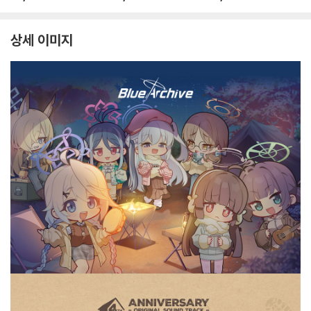
CHIVE 4th ANNIVER
4th ANNIVERSARY
4th ANNIVERSARY
SARY OST - CD + KI
OST - KIT ALBUM P
OST - CD ALBUM P
T ALBUM PACKAG
ACKAGE)
ACKAGE)
상세 이미지
E)