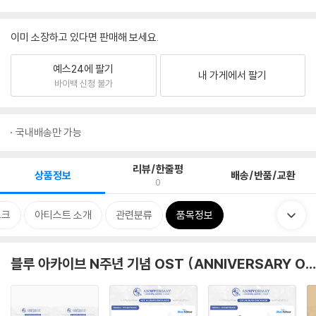
이미 소장하고 있다면 판매해 보세요.
예스24에 팔기
내 가게에서 팔기
바이백 신청 불가
국내배송만 가능
리뷰/한줄평
상품정보
배송/반품/교환
0
스크
아티스트 소개
관련분류
품목정보
블루 아카이브 N주년 기념 OST (ANNIVERSARY OST) 모음