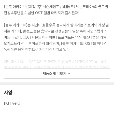
[블루 아카이브](제작 (주)넥슨게임즈 / 배급(주) 넥슨코리아)의 글로벌
런칭 4주년을 기념한 OST 앨범 패키지가 출시된다!
[블루 아카이브]는 시간이 흐를수록 정교하게 쌓여가는 스토리와 개성 넘
치는 캐릭터, 완성도 높은 음악으로 선생님들의 일상 속에 자연스럽게 스
며들어 왔다. 그중 [사운드 아카이브] 프로젝트는 뮤직 페스티벌을 거쳐
오케스트라 전국 투어로까지 확장되며, [블루 아카이브] OST를 하나의
독립적인 음악 경험으로 자리매김시키고 있다.
이번에 발매되는 OST 음반은 글로벌 런칭 4주년을 맞아 SRT 특수학원
의 학생들과, 발키리 경찰학교의 학생들이 함께하는 콘셉트로 구성되었으
제품소개 더보기
며, 총 28개의 트랙이 수록되어 있다. 패키지는 2CD로 구성된 CD 패키지
와 모바일에서 재생 가능한 KIT 패키지, 두 가지 타입 중 취향에 따라 선택
할 수 있다.
사양
[블루 아카이브]의 메인 스토리 ‘카르바노그의 토끼 편’을 시작으로, 많은
[KIT ver.]
선생님께 사랑받은 RABBIT 소대의 테마곡 ‘Usagi Flap’, 이벤트 스토리
‘여름특수작전! 사라진 새우를 향한 토끼의 추적’의 대표 테마곡 ‘Up to 2