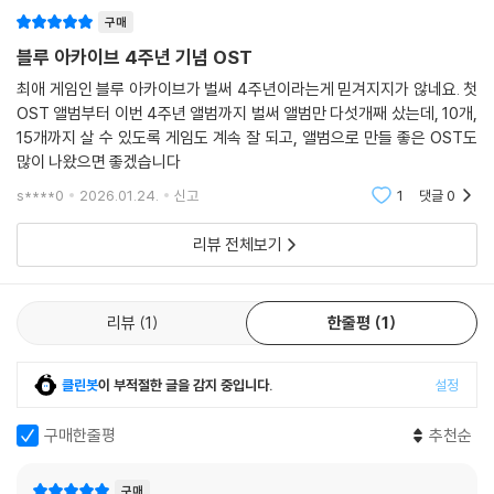
구매
블루 아카이브 4주년 기념 OST
최애 게임인 블루 아카이브가 벌써 4주년이라는게 믿겨지지가 않네요. 첫
OST 앨범부터 이번 4주년 앨범까지 벌써 앨범만 다섯개째 샀는데, 10개,
15개까지 살 수 있도록 게임도 계속 잘 되고, 앨범으로 만들 좋은 OST도
많이 나왔으면 좋겠습니다
s****0
2026.01.24.
신고
1
댓글
0
리뷰 전체보기
리뷰
1
한줄평
1
클린봇
이 부적절한 글을 감지 중입니다.
설정
구매한줄평
추천순
구매