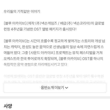
우리들의 기적같은 이야기
[블루 아카이브](제작 (주)넥슨게임즈 / 배급(주) 넥슨코리아)의 글로벌
런칭 4주년을 기념한 OST 앨범 패키지가 출시된다!
[블루 아카이브]는 시간이 흐를수록 정교하게 쌓여가는 스토리와 개성 넘
치는 캐릭터, 완성도 높은 음악으로 선생님들의 일상 속에 자연스럽게 스
며들어 왔다. 그중 [사운드 아카이브] 프로젝트는 뮤직 페스티벌을 거쳐
오케스트라 전국 투어로까지 확장되며, [블루 아카이브] OST를 하나의
독립적인 음악 경험으로 자리매김시키고 있다.
이번에 발매되는 OST 음반은 글로벌 런칭 4주년을 맞아 SRT 특수학원
의 학생들과, 발키리 경찰학교의 학생들이 함께하는 콘셉트로 구성되었으
음반소개 더보기
며, 총 28개의 트랙이 수록되어 있다. 패키지는 2CD로 구성된 CD 패키지
와 모바일에서 재생 가능한 KIT 패키지, 두 가지 타입 중 취향에 따라 선택
할 수 있다.
사양