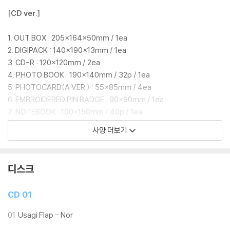
[블루 아카이브]의 메인 스토리 ‘카르바노그의 토끼 편’을 시작으로, 많은
[CD ver.]
선생님께 사랑받은 RABBIT 소대의 테마곡 ‘Usagi Flap’, 이벤트 스토리
‘여름특수작전! 사라진 새우를 향한 토끼의 추적’의 대표 테마곡 ‘Up to 2
1. OUT BOX : 205x164x50mm / 1ea
1°C ‘은 물론, 발키리 경찰학교의 학생들을 둘러싼 이벤트 스토리 ‘Say-Bi
2. DIGIPACK : 140x190x13mm / 1ea
ng!’의 대표 테마곡 'Ramune Lagoon’, 그리고 많은 선생님께 깊은 인상
3. CD-R : 120x120mm / 2ea
을 남긴 이벤트 스토리 ‘빛으로 나아가는 그녀들의 소야곡’의 테마곡 ‘Yum
4. PHOTO BOOK : 190x140mm / 32p / 1ea
eji Party’ 등 다양한 OST가 앨범 전반에 걸쳐 풍성하게 담겨 있다.
5. PHOTOCARD(A VER.) : 55x85mm / 4ea
6. EMBROIDERED PIN BADGE : 90x90mm / 1ea
이번 패키지는 선택 사양에 따라 RABBIT 소대 테마 또는 발키리 경찰학교
7. NOTEBOOK : 100x150mm / 40p / 1ea
테마로 구성된 굿즈가 함께 제공되며, 특전 가구 쿠폰은 패키지 타입과 관
8. REMOVABLE STICKER SET : 85x105mm / 1set / 6ea
계없이 공통으로 지급되어 4주년의 순간을 고스란히 담아낸 특별한 선물
사양 더보기
9. CARD STICKER SET : 66x110 mm / 1set / 4ea
이 될 것이다.
10. ACRYLIC STAND : 152x65x41mm / 1ea
11. DESK CALENDAR : 180x140mm / 28P / 1ea
디스크
12. SPECIAL ITEM COUPON : 85x115mm / 1ea
*SPECIAL ITEM COUPON 관련하여, 실물 쿠폰에 인쇄된 유효기간은
CD 01
인쇄 오류로, 실제 유효 기간은 2026년 12월 31일(목)까지입니다.
인쇄된 날짜와 무관하게 2026년 12월 31일(목)까지 정상 사용 가능하니
01
Usagi Flap - Nor
참고 부탁드립니다.