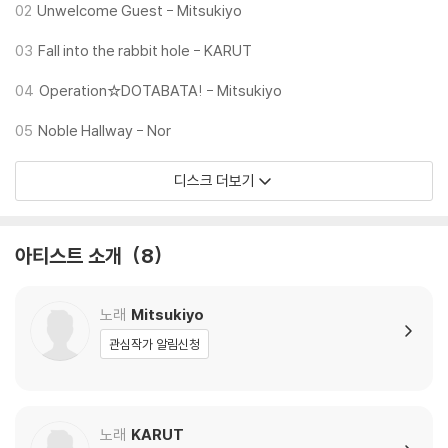
[KIT ver.]
02
Unwelcome Guest - Mitsukiyo
03
Fall into the rabbit hole - KARUT
1. OUT BOX : 141x108x62mm / 1ea
2. AIR-KIT : 58x58mm / 1ea
04
Operation☆DOTABATA! - Mitsukiyo
3. TRACK LIST & CREDIT CARD : 127x95mm / 2ea
4. PHOTOCARD(B VER.) : 55x85mm / 3ea
05
Noble Hallway - Nor
5. PAPER COASTER : 90x90mm / 1ea
6. SEAL STICKER SET : 65x75mm / 1set / 3ea
디스크 더보기
7. STICKY NOTEPAD : 75x55mm / 1ea / 20p
8. ACRYLIC STAND : 118x65x41mm / 1ea
9. METAL BADGE : 39x25mm / 1ea
아티스트 소개
8
10. FABRIC CALENDAR : 255x360mm /1ea
11. SPECIAL ITEM COUPON : 85x115mm / 1ea
노래
Mitsukiyo
*SPECIAL ITEM COUPON 관련하여, 실물 쿠폰에 인쇄된 유효기간은
인쇄 오류로, 실제 유효 기간은 2026년 12월 31일(목)까지입니다.
관심작가 알림신청
인쇄된 날짜와 무관하게 2026년 12월 31일(목)까지 정상 사용 가능하니
참고 부탁드립니다.
노래
KARUT