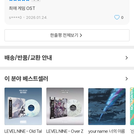
최애 게임 OST
s****0
2026.01.24.
0
한줄평 전체보기
배송/반품/교환 안내
이 분야 베스트셀러
LEVEL NINE - Old Tal
LEVEL NINE - Over Z
your name. 너의 이름
'