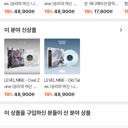
es (승리의 여신: 니케
one (승리의 여신: 니
은. 애니메이션 음악
컬
OST) [마블 컬러 LP]
케 OST) [마블 컬러 L
(君の名は。OST by
반
19
48,900
19
48,900
19
17,800
1
%
%
%
원
원
원
P]
Radwimps 래드윔프
an
스)
이 분야 신상품
LEVEL NINE - Over Z
LEVEL NINE - Old Tal
one (승리의 여신: 니
es (승리의 여신: 니케
케 OST) [마블 컬러 L
OST) [마블 컬러 LP]
19
48,900
19
48,900
%
%
원
원
P]
이 상품을 구입하신 분들이 산 분야 상품