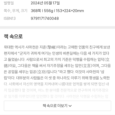
배 한 척을 뱃속에 넣고도 남아야 할 재상
발행일
2024년 05월 17일
권력의 본질은 나눌 줄 아는 힘의 균형이다
쪽수, 무게, 크기
368쪽 | 556g | 153*224*20mm
장일인(?一人), 팽일인(烹一人)
ISBN13
9791171740048
권세와 교만은 절로 찾아든다
과연지상(瓜衍之賞)과 포양(?揚)
사람을 죽이는 정치
책 속으로
쉽고 가까운 정치 - 평이근인(平易近人)
‘종선여류(從善如流)’할 수 있는 리더
위대한 역사가 사마천은 지준(摯峻)이라는 고매한 인품의 친구에게 보낸
공(公과) 사(私)의 구분이 흥망을 좌우한다
편지에서 “군자가 귀하게 여기는 인생의 바른길에는 다음 세 가지가 있다
홍문연(鴻門宴), 인간관계의 중요성을 보여주다
고 들었습니다. 사람으로서 최고의 가치 기준은 덕행을 수립하는 입덕(立
누란지위(累卵之危)
德)이요, 그다음은 책을 써서 자기주장을 세우는 입언(立言)이며, 그다음
도둑 잡기와 통치의 본질
은 공업을 세우는 입공(立功)입니다.”라고 했다. 이것이 사마천의 ‘삼
이해관계와 이합집산
립’이다. 대부분의 사람들은 이 셋 중 하나라도 이루기 위해 평생을 노력한
비밀 유지와 상호 존중
다. 사회에서 자신의 영역을 지켜내며 나름대로 업적을 쌓게 되면 입신 내
중용(重用)의 의미
지 입공했다 할 것이며, 어느 한 분야를 전문적으로 연구하여 자기주장으
‘정명(正名)’과 통치의 기본
로 일가를 이루었다면 입언했다 할 것이다. 사마천은 덕행을 수립하는 입
사마천이 그리는 이상적 리더의 모습
덕을 최고의 가치 기준으로 보면서 자신은 감히 이 경지에 이르렀다 할 수
책 속으로 더보기
없고, 그저 입언할 수 있다면 뜻한 바를 이룬 것이라며 자신을 낮추었다.
5장. 언격(言格)이 인격(人格)이다
*