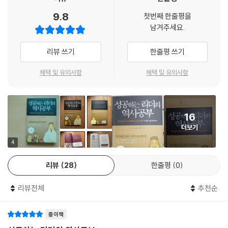
*
공부 지침서가 될 것이다.
중국 지도자들과 인문학 소양 -시인을 방불케 한 원자바오
9.8
첫번째 한줄평을
중국 지도자들과 인문학 소양 -시진핑 주석과 고전
남겨주세요.
상앙은 개혁정책과 그에 따른 법 집행이 백성들로부터 믿음을 얻지 못하는
과거 속에 미래가 있다!
시진핑 주석과 사마천(司馬遷)의 《사기(史記)》
근본적인 원인을 정확하게 인식하고 있었다. 그는 개혁 주체가 진정성을
진시황의 다른 모습
리뷰 쓰기
한줄평 쓰기
갖고 공정하게 일을 처리하면 백성들의 믿음은 절로 따라온다는 것을 확신
역사는 현재를 비추는 거울이고, 미래의 길을 제시하는 나침반이다. 위대
중국의 우주탐사 프로젝트와 항아(嫦娥) 신화
했다. 이와 관련하여 그는 이렇게 일갈한다. 중복되지만 다시 한 번 인용해
한 역사가 사마천은 ‘술왕사(述往事), 지래자(知來者)’라고 했다. ‘지난
왜 ‘묵자호(墨子號)’일까
혜택 및 유의사항
혜택 및 유의사항
둔다.
일을 기술하여 다가올 일을 안다’는 역사의 미래 예견력에 대한 통찰이다.
“법지불행자상범야(法之不行自上犯也)!”
이런 점에서 정치를 하든 기업을 경영하든 각계각층의 리더는 반드시 역사
7장. 지식이 해방된 시대
(“법이 시행되지 않는 것은 위에서부터 법을 어기기 때문이다!”)
공부를 제대로 해야 한다.
*
16
더욱이 지식이 해방된 집단지성의 시대에서 역사공부는 특정한 사람의 전
떠오른 금기어, 성 소수자
더보기
유물이 결코 아니기 때문에 리더들의 역사에 대한 관심과 공부는 한층 더
한비자(韓非子)의 경고
무령왕은 자신의 개혁 의지를 무조건 몰아붙이는 ‘순수의 독선’이란 함정
심화되어야 할 것이다.
4
이해관계에 대한 묵자(墨子)의 통찰
에 빠지지 않고 반대론자들을 설득하고 그들과 타협 해나가면서 개혁을 성
- 〈머리말〉 중에서
‘양지(良知)’와 도덕의 자율
공시켰다. 특히 자신의 인척인 공자 성(成)을 직접 찾아가 진정을 다해 설
리뷰
28
한줄평
0
보복과 복수의 경계선에서
득하여 마침내 솔선수범 오랑캐 복장을 입게 하는 절묘한 수순을 밟았다.
저자는 〈머리말〉에서 《성공하는 리더의 역사공부》는 구성과 내용에 대해
지인논세(知人論世), 과거를 알아야 사람과 세상을 논할 수 있다
설득과 타협은 일방적 양보나 자신의 논리를 포기하는 것이 아니라 성공적
리뷰전체
추천순
다음과 같이 간략하게 살피고 있다
호학심사(好學深思)
개혁으로 가는 필수 과정임을 무령왕은 생생하게 보여주었다.
어린 봉황이 우는 소리가 늙은 봉황의 소리보다 한결 맑다
*
종이책
이 책은 지난 10년 동안 이런저런 매체에 기고했던 글과 이번 책을 위해 새
‘격장술(激將術)’의 경지