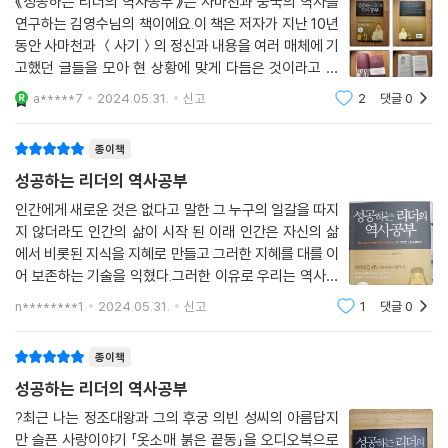
《성공하는 리더의 역사공부》는 사마천과 중국의 역사를
치했다. 이 일곱 개의 주제가 갖는 의미를 간략하게 소개해둔다.
연구하는 김영수님의 책이에요.이 책은 저자가 지난 10년
찾지 않을 수 없다.
동안 사마천과 ＜사기＞의 정신과 내용을 여러 매체에 기
*
1. 역사는 기록(記錄)이 아니라 기억(記憶)이다
고했던 글들을 모아 현 상황에 맞게 다듬은 것이라고 해
요. 원래는 《사마천 칼럼》이라는 제목을 정했다가, 《사마
제갈량은 공정(公正), 공평(公平), 공개(公開)로 상징되는 ‘삼공(三
a*****7
2024.05.31.
신고
2
댓글
0
이 범주에는 주로 역사의 기능과 역사가의 자세 등을 다룬 글들이 포함되
천, 우리에게 우리를 묻는다》에서 최종적으로 《리더의 역
公)’을 평생 원칙으로 지켰다. 그래서 그가 상을 주면 어느 누구도 시기하
어 있다. 역사는 이제 역사가의 전유물이 아니다. 모두가 역사를 쓰는 시대
사공부》가 됐는데, 이번 개정증보판에
거나 질투하지 않았고, 또 벌을 내려도 아무도 원망하지 않았던 것이다. 그
종이책
다. 특히 정치인, 지식인, 언론의 말과 글이 실시간으로 중계되는 시대라는
래서 역사는 그에게 ‘만고의 충절’이란 평가를 내린 것이다. 역사의 평가는
사실에 주목해야 한다. 그 말과 글을 수시로 소환하여 바로바로 판단하고
성공하는 리더의 역사공부
영원하다는 사실을 깊이깊이 새기길 간절히 권한다.
심판을 내린다.
인간에게 새로운 것은 없다고 말한 그 누구의 일갈을 따지
*
집단지성 시대에 역사는 이제 더 이상 기록물이 아니라 다수의 기억이 되
지 않더라도 인간의 삶이 시작 된 이래 인간은 자신의 삶
고 있다. 이 기억이 고스란히 보존되어 필요할 때 언제든 소환되어 증언하
에서 비롯된 지식을 지혜로 만들고 그러한 지혜를 대를 이
유능한 리더의 기준에서 상벌의 공정한 행사는 필수 요건이다. 큰 잘못을
고 증명하고 판결한다. 이런 인식을 가지고 적폐의 주범으로 지목된 언론
어 보존하는 기술을 익혔다.그러한 이유로 우리는 역사에
했음에도 불구하고 벌을 늦추거나 그냥 넘어가면 리더의 무능함을 자인하
문제도 함께 짚어 보았다.
서 배움을 얻어야 한다고 말을 하지만 실제 역사에서 배움
n********1
2024.05.31.
신고
1
댓글
0
는 것일 뿐만 아니라 나라의 안위마저 위태롭게 하기 때문이다. 적폐청산
을 얻는 이들이 과연 얼마나 될까 하는 의구심이 들기도
과정에서 ‘팽일인’해야 할 대상들이 속속 드러나고 있다. 가차 없이 엄단해
한다.과거는 흘러갔다고 노래하는 대중가
2. 옳은 길은 한 번도 편한 적이 없었다
종이책
서 같은 잘못을 반복하지 않아야 한다. 과거 청산을 미루거나 포기하면 미
래가 발목을 잡히기 때문이다. 친일과 식민 잔재의 청산을 굳이 들먹일 필
성공하는 리더의 역사공부
이 범주에는 역사에 큰 족적을 남긴 리더와 공직자들의 자세를 주로 다룬
요까지 없지 않겠는가.
글들이 포함되어 있다. 역사에 긍정적인 영향을 남긴 인물들에게서 무엇을
?최근 나는 정조대왕과 그의 후궁 의빈 성씨의 아름답지
*
만 슬픈 사랑이야기 「옷소매 붉은 끝동」을 오디오북으로
배워야 할 것인가? 백성들을 위해 혼신의 힘을 다했던 공직자들의 확고한