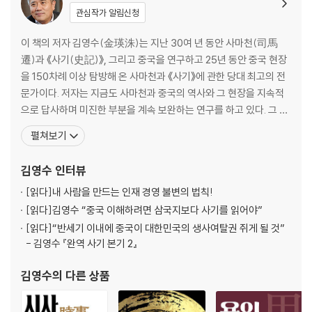
2장. 옳은 길은 한 번도 편한 적이 없었다
관심작가 알림신청
2,600년 전 한 사법관의 자결, 그리고 우리 검찰과 사법부의 민낯
이 책의 저자 김영수(金瑛洙)는 지난 30여 년 동안 사마천(司馬
부끄러움을 모르면 못할 짓이 없다
遷)과 《사기(史記)》, 그리고 중국을 연구하고 25년 동안 중국 현장
참군인에 대한 갈망
을 150차례 이상 탐방해 온 사마천과 《사기》에 관한 당대 최고의 전
리더의 진정(眞情)과 고독(孤獨)
문가이다. 저자는 지금도 사마천과 중국의 역사와 그 현장을 지속적
개혁(改革)이 관건이다(1) -닥치고 개혁
으로 답사하며 미진한 부분을 계속 보완하는 연구를 하고 있다. 그 결
개혁이 관건이다(2) -개혁의 조건, 기득권을 놓아라
과물로 최근 《사마천사기성어대사전(司馬遷史記成語大辭典)》
펼쳐보기
개혁이 관건이다(3) -개혁의 조건, 진정성과 신뢰의 함수관계
을 펴냈다. 주요 저서와 역서로는 《완역 사기》 시리즈를 비롯하여
개혁이 관건이다(4) -성공의 요건, 인재 정책
《역사의 등불 사마천, 피로 쓴 사기》《사마천과 사기에 대한 모든 것 1
김영수
인터뷰
개혁이 관건이다(5) -개혁의 조건, 설득과 타협
: 사마천, 삶이 역사가 되다》《사마천과 사기에
득국오난(得國五難)
[읽다]
내 사람을 만드는 인재 경영 불변의 법칙!
[읽다]
김영수 “중국 이해하려면 삼국지보다 사기를 읽어야”
3장. 백성이 부유해야 나라도 부유해진다
[읽다]
“반세기 이내에 중국이 대한민국의 생사여탈권 쥐게 될 것”
- 김영수 『완역 사기 본기 2』
보수주의자 공자(孔子), 분배와 공평의 문제를 말하다
관중(管仲), 부민부국(富民富國)을 말하다
김영수
의 다른 상품
재부(財富)는 아래로 흩어져야 한다
일류 기업은 문화를 중시한다 - 고이호유(賈而好儒)