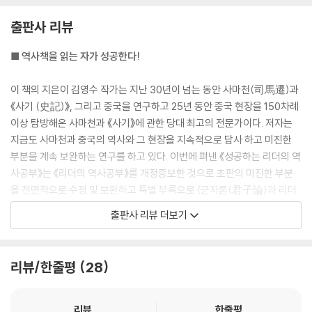
풍자와 유머가 뒤틀리는 정치와 언론
출판사 리뷰
사마천은 자신이 역사서를 집필하게 된 동기와 목적에 대해 “하늘과 인간
‘천금매소(千金買笑)’와 수구 언론의 봉화 놀이
의 관계를 탐구하고(구천인지제究天人之際), 과거와 현재의 변화를 관
■ 역사책을 읽는 자가 성공한다!
간신이란 역사 현상과 한국 ‘언간(言奸)’들의 민낯
통하여(통고금지변通古今之變) 일가의 말씀을 이루고자 했다(성일가지
단장취의(斷章取義)가 안 통하는 세상
언成一家之言).”고 했다. 그러면서 누구든 자신의 뜻을 바꾸지 않고 평생
이 책의 지은이 김영수 작가는 지난 30년이 넘는 동안 사마천(司馬遷)과
만절필동(萬折必東) 해프닝과 삐딱한 지식인
지조를 지켜온 사람이라면 누구든 역사의 주인공이 될 수 있다고 단언했
《사기 (史記)》, 그리고 중국을 연구하고 25년 동안 중국 현장을 150차례
봉건적 마녀사냥의 고리를 끊어라
고, 그런 사람들을 역사의 주인공으로 등장시켰다. 그리하여 중국 역사상
이상 탐방해온 사마천과 《사기》에 관한 당대 최고의 전문가이다. 저자는
리더의 유머 감각
최초의 농민 봉기군 수령 진섭의 입을 통해 사마천은 “왕과 제후, 장수와
지금도 사마천과 중국의 역사와 그 현장을 지속적으로 답사 하고 미진한
말과 글은 강력한 소프트파워
재상의 씨가 따로 있더란 말이냐(왕후장상영유종호王侯將相寧有種
부분을 계속 보완하는 연구를 하고 있다. 이번에 펴낸 《성공하는 리더의 역
미남자 추기(鄒忌)의 군주 설득
乎)!”고 외쳤다.
사공부》는 《리더의 역사공부》를 개정증보한 것으로 초판의 미진한 부분
명분을 뒷받침하는 실질
*
을 전면적으로 수정 및 보완하고 특별 부록으로 〈군자론(君子論)과 리더
과도한 명분과 명분의 상대성
십〉을 추가했다,
옛사람들의 언격(言格)
출판사 리뷰 더보기
역사는 그 자체로 뒤끝이다. 인간의 기억에는 한계가 있고, 또 망각(忘却)
언격(言格)이 인격(人格)
이란 조금은 편리하고 타고난(?) 약점이 있기 때문에 지난 모든 것을 다 기
《성공하는 리더의 역사공부》는 저자가 오랜 동안 〈사마천 컬럼〉에 연재한
억할 수도, 또 기억할 필요도 없다. 그러나 역사에는 망각이란 없다. 기억을
100여 꼭지 글을 7개의 주제로 관련 도판 자료와 함께 엮었다. 각 꼭지 주
6장. 좀 알자, 중국
리뷰/한줄평
28
잠시 유보해 두는 경우는 있지만, 시대와 백성이 호출하면 언제든지 기억
제마다 쉽게 풀어쓴 《사기》 속의 적절한 예화들은 《사기》 마니아는 물론
을 되살려 낸다. 그래서 역사의 법정에 공소시효란 없다고 하는 것이다. 현
《사기》에 대해 알고자 하는 사람들에게 지적 감흥을 불러일으킴은 물론,
중국 지도자들과 인문학 소양 -인문 정신과 중국 정치
명한 사람은 역사에서 배운다.
이 시대를 이끌고 있는 리더와 앞으로 리더가 될 분들을 위한 훌륭한 역사
중국 지도자들과 인문학 소양 -역사서를 손에서 놓치 않았던 모택동
리뷰
한줄평