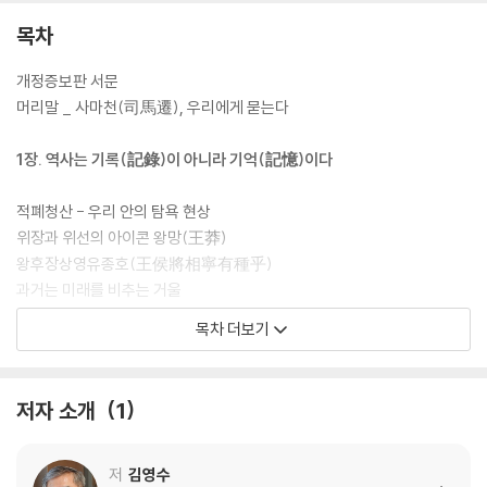
목차
개정증보판 서문
머리말 _ 사마천(司馬遷), 우리에게 묻는다
1장. 역사는 기록(記錄)이 아니라 기억(記憶)이다
적폐청산 - 우리 안의 탐욕 현상
위장과 위선의 아이콘 왕망(王莽)
왕후장상영유종호(王侯將相寧有種乎)
과거는 미래를 비추는 거울
사마천의 ‘삼립(三立)’
목차 더보기
동호직필(董狐直筆)
직필의 기본
무측천(武則天)의 ‘무자비(無字碑)’
저자 소개
1
‘사필소세(史筆昭世)’의 정신
역사는 그 자체로 뒤끝이다
저
김영수