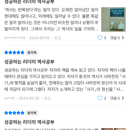
로 쓴 글을 모은 것이다. 기존의 원고를 다듬고 현 상황에 맞게 일부 바꾸었
어리지만 날카로웠던 공융(孔融)
성공하는 리더의 역사공부
역사가 입증하고, 지금 현실이 보여주듯 백성이 부유하지 않으면 아무것도
다. 총 97꼭지의 글들이 모두 칼럼 형식이다. 주로 사마천과 《사기》의 정
38자의 자서전에 담긴 인생의 철리(哲理)
'역사는 반복된다'라는 말이 있다. 오래전 일어났던 일이
되지 않는다. 관중보다 150여 년 뒤의 보수주의자 공자가 공평하고 공정한
신과 내용을 많이 다루고 있다.
노반(魯班)의 작은 쐐기들
현대에도 일어나고, 미래에도 일어날 수 있다. 물론 똑같
분배를 언급한 것도 같은 맥락이다. 무려 2,700년 전 관중이 지금 우리 시
노욕을 조롱한 시골 처녀
은 일이 일어나는 것은 아니지만 비슷한 일이나 상황이 꼭
대의 화두인 기초 생활과 기본소득을 정확하게 인식했다는 사실이 놀라울
사마천의 생각을 빌려 우리 사회 각계각층을 향해 자성을 촉구하는 글들이
누구를 태울 것인가
벌어지게 된다. 그래서 우리는 그 역사의 일을 기억하고
따름이다.
대부분이다. 길게는 10년, 짧게는 1년 전의 글인데도 시사성은 충분하다는
현재의 과제나 난관을 이겨낼 수 있으며 미래를 대비할 수
일등을 가려야 할 때
s********3
2024.06.05.
신고
3
댓글
0
*
있다. ＜성공하는 리더의 역사공부＞에서는 역사적으로
생각이 든다. 그럼에도 정말이지 역사의 진전은 참 더디다는 생각이 들어
하무(何武)의 판결
이름이 남겨진 인물들을 통해 잘못된 일
씁쓸하다. 하지만 여기서 멈추거나 후진할 수는 없다. 몇 사람이 바뀌었을
중국판 CSI
종이책
범려는 자신의 재산을 사회에 환원하는, 오늘날로 말하자면 기업의 사회적
뿐 적폐세력은 여전하기 때문이다. 준엄한 역사 평가와 심판은 아무리 시
맹자의 물고기와 곰발바닥
책임감을 실천했다. 자공은 자신의 부로 스승 공자와 유가 학파를 지원하
성공하는 리더의 역사공부
간이 걸리더라도 확실하게 수행하고 넘어가야 미래가 있기 때문이다.
사물을 보는 눈
는 문화 후원자로서의 모습을 역사에 선명하게 남겨 놓았다. 따라서 위 격
성공하는 리더의 역사공부 저자의 책을 계속 읽고 있다. 저자의 책이 나올
적반하장(賊反荷杖)이 난무하는 세상
언은 모두 치부와 함께 노블레스 오블리주를 실천하여 진정한 부자의 모습
때마다 관심을 가지고 읽어오고 있다. 저자가 중국의 역사가 사마천의 『사
각계각층의 리더들, 세상을 바른쪽으로 바꾸고자 하는 사람들, 사마천과
을 보여준 두 사람에 대한 존경의 뜻이 담겨 있는 의미심장한 격언이다. 범
기』와 행적을 샅샅이 훑어, 전해주는 말이 고맙다.사마천의 정신이 이 시대
《사기》의 정신을 추구하는 사람들, 우리 사회의 문제점들에 대한 해결책
특별 부록 _ 군자론(君子論)과 리더십
려와 자공, 지금 우리 사회가 정말 필요로 하는 기업인의 모습이기도 하다.
에 귀감이 되기에 그렇다. 저자가 소개하고 있는 『사기』의 정신을 『사기』
을 바로 찾고자 하는 사람들에게 이 책을 선물하고 싶다.
*
를 펼쳐가면서 철저하게 밑줄 그어가며 읽어야 할 사람들이 많이 있다. 이
s***h
2024.05.30.
신고
3
댓글
0
런 사람
앞서 말한 대로 이 책에는 모두 97꼭지의 칼럼 형식의 글들이 들어 있다.
지도자의 언행과 취향 내지 기호가 사회 기풍에까지 영향을 미쳤음을 잘
정치, 경제, 사회, 문화, 언론 등 사회 각 방면의 여러 문제들을 다루고 있기
종이책
보여준다. 성평등 문제, 성적 소수자의 인권 등을 포함하여 사회적으로 민
때문에 통일성과 일관성이 없었다. 이번에 원고를 정리하면서 독자들을 위
성공하는 리더의 역사공부
감한 사항을 대하는 우리 사회 지도층, 특히 수구 세력들의 언행을 보노라
해 편의상 다음 일곱 개 큰 범주(주제)를 설정하여 그에 맞는 꼭지들을 배
면 이런 사회 병리 현상에 대한 책임의 일단을 그들의 몰지각한 언행에서