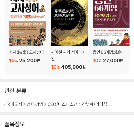
강태공이 말하는 치부와 통치의 큰 원칙
‘식화(食貨)’가 우선이다
국무상강무상약(國無常强無常弱)
삼치천금(三致千金), 삼취삼산(三聚三散)
견리사의(見利思義)
강대국 영빈관의 담장을 허문 정자산(鄭子産)
현고호사(弦高?師)와 상인의 자유
시사(時事) 고사성어
사마천 사기 성어대사
용인 66계명誡命
등석(鄧析), 역사상 최초의 경제 전문 변호사
전
10
25,200
10
27,000
%
%
원
원
‘천금지자(千金之子)’에 대한 씁쓸한 판결
10
405,000
%
원
통치의 차원과 경지
지도자의 언행과 사회 기풍
스승과 제자의 윈-윈
관련 분류
4장. 권력(權力)은 힘을 나누는 것이다
국내도서
경제 경영
CEO/비즈니스맨
간부학/리더십
가정맹어호(苛政猛於虎) - 가혹한 정치가 호랑이보다 사납다
법을 농단하고 악용하는 적폐 검찰과 법관들
품목정보
인재가 리더를 결정한다