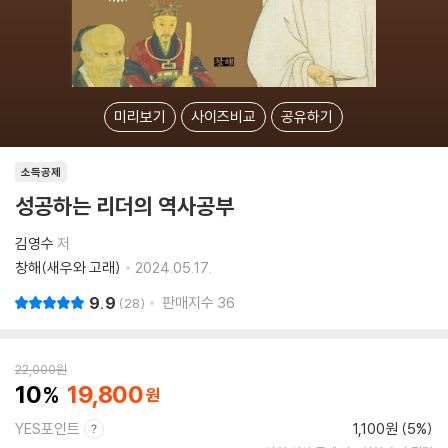
미리보기
사이즈비교
공유하기
소득공제
성공하는 리더의 역사공부
김영수
저
창해(새우와 고래)
2024.05.17.
9.9
판매지수
36
28
22,000
원
10
19,800
YES포인트
1,100원 (5%)