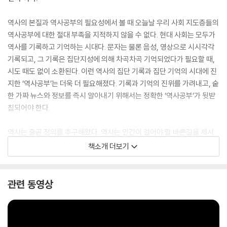
역사의 본질과 역사공부의 필요성에서 볼 때 오늘날 우리 사회 지도층들의
역사공부에 대한 절대 부족을 지적하지 않을 수 없다. 현대 사회는 모두가
역사를 기록하고 기억하는 시대다. 문자는 물론 음성, 영상으로 시시각각
기록되고, 그 기록은 집단지성에 의해 차곡차곡 기억되었다가 필요할 때,
시도 때도 없이 소환된다. 이런 역사의 집단 기록과 집단 기억의 시대에 진
지한 ‘역사공부’는 더욱 더 필요해졌다. 기록과 기억의 진위를 가려내고, 숱
한 가짜 뉴스와 정보를 즉시 알아내기 위해서는 정확한 ‘역사공부’가 뒷받
침되어야 한다.
역사는 줄곧 정의를 추구해왔다. 역사는 인간이 걸어야 할 바른길을 제시
한다. 그러나 많은 사람들이 이 길을 택하지 않았고, 정의가 아닌 악과 손을
책소개 더보기
잡거나 타협함으로써 역사에 많은 오점을 남겼다. ‘역사공부’는 우리가 걸
어야 할 바른길을 가리킨다. 가볍게 쓴 글들이지만 그 메시지는 침통하다.
독자들의 밝은 눈에 기대어 역사와 정의, 그리고 역사의 진정한 주인공들
관련 동영상
이 완전히 승리하는 날을 함께 기원해본다. - 「개정증보판 서문」 중에서