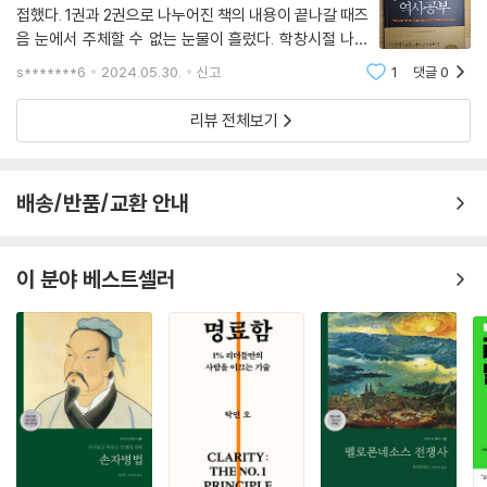
지금 우리 정치가 국민을 살리려는 것인지 죽이려는 것인지 국민들을 잘
접했다. 1권과 2권으로 나누어진 책의 내용이 끝나갈 때즈
공사 분별의 자세와 멸사봉공의 정신을 확인할 수 있다. 혁명보다 어렵다
알고 있다. 무능하고 부패하면 최고 권력자마저 자리에서 끌어내리고 처벌
음 눈에서 주체할 수 없는 눈물이 흘렀다. 학창시절 나의
는 개혁의 문제를 다룬 글도 몇 꼭지 실었다. 우리가 직면하고 있는 가장 큰
받게 하는 시대임을 위정자들은 깊이 명심해야 할 것이다. 이미 2,300년
역사 성적은 바닥이었다. 역사시간은 정말 재미있었다. 덩
과제가 다름 아닌 개혁이기 때문이다.
s*******6
2024.05.30.
신고
1
댓글
0
치 좋은 역사 선생님은 역사 수업을 하면서 몸을 사리지
전에 한 사상가는 ‘군주보다 백성이 중요하다’는 민주주의의 제1원칙을 확
않으셨다. 어떤 날은 호통치는 왕의 역할
실하게 천명했다. 그 일갈이 지금 더욱 무겁게 마음을 누르는 현실이다.
리뷰 전체보기
3. 백성이 부유해야 나라도 부유해진다
*
이 주제는 춘추시대 제나라의 재상이자 경제 전문가였던 관중(管仲)의 기
어떤 일의 상황이 시시각각 달라지는 데는 많은 원인이 작용하기 마련이라
배송/반품/교환 안내
본 철학인 ‘부민부국(富民富國)’이란 네 글자를 풀이한 것이다. 우리 사회
는 사마천(司馬遷)의 지적은 참으로 핵심을 찌른 말이 아닐 수 없다. 인간
는 오랫동안 ‘부국강병(富國强兵)’ 논리에 억눌려 왔다. 이 국가적 폭력논
관계에 있어서 권세와 이해관계는 날이 갈수록 중요해 지고 있다. 하지만
리에 기생하여 대기업과 재벌들이 정치와 결탁했고, 성장을 거듭했다. 그
인간사 변화와 변질의 가장 강력하고도 추악한 요인 역시 사마천이 첫머리
이 분야 베스트셀러
결과 ‘부익부빈익빈(富益富貧益貧)’이 심화되었다. 우리 사회의 가장 큰
에 지적했던 권세와 이익일 것이다. 누가 이해관계에 집착하는지 눈여겨볼
화두 중 하나로 떠오른 최저임금, 기초 생활 등과 같은 어젠다를 역사 속 사
일이다.
례들과 비교해 보았다. 성장과 분배의 문제 등 예민한 주제들이 적지 않다.
*
4. 권력(權力)은 힘을 나누는 것이다
통치자가 무능하고 정치가 부패하면 반드시 나타나는 현상이 다름 아닌
‘간신(奸臣)’이다. 간신들은 예외 없이 우두머리 간신, 즉 대간(大奸)을
권력이란 단어에서 ‘권(權)’은 저울추다. 물건의 무게를 달 때는 그 무게에
중심으로 철저하게 사리사욕을 채우기 위해 패거리를 짓는다. 새끼 간신,
맞는 저울추를 사용한다. 따라서 권력의 정확한 뜻은 ‘힘을 고르게 나눈
즉 소간(小奸)들은 ‘대간’의 권력 유지를 위해 온갖 패악(悖惡)질을 다 저