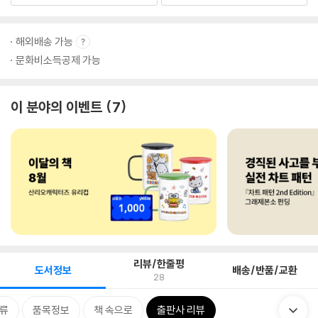
해외배송 가능
문화비소득공제 가능
이 분야의 이벤트
7
리뷰/한줄평
도서정보
배송/반품/교환
28
류
품목정보
책 속으로
출판사 리뷰