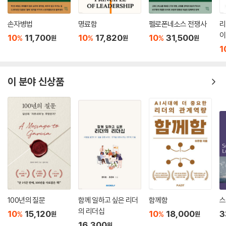
다’는 것이다. 권력과 거기에서 파생되는 여러 문제들을 다양한 사례로 살
지르는데 가장 대표적인 것이 여론을 조작하여 ‘대간’을 어마무시한 인물
펴보았고, 아울러 리더십 문제도 다루었다. 아무래도 이 부분의 비중이 가
로 만드는 것이다.
손자병법
명료함
펠로폰네소스 전쟁사
리
장 클 수밖에 없었다.
*
이
10
11,700
10
17,820
10
31,500
%
%
%
원
원
원
1
5. 언격(言格)이 인격(人格)이다
우리 주위를 둘러봐도 명성이 실제를 앞지르는 사람이 너무 많다. 이런 자
들은 마치 양파 같아 벗기고 나면 아무것도 남는 것이 없다. 실속 없는 화려
말은 그 사람의 내면의 세계, 정신세계를 비추는 거울과 같다. 이런 점에서
이 분야 신상품
한 겉모습, 사실과 진실을 왜곡하는 현란한 언변, 확인할 길 없는 자질구레
말은 글보다 그 사람을 더 잘 나타낸다. 따라서 모든 말실수는 실수가 아니
한 스펙(spec) 따위에 현혹되어 이들에게 너무 많은, 지나친 명성을 우리
라 평소 소신의 표출이다. 실수로 포장하고 변명할 뿐이다. 지난 몇 년 동안
가 갖다 바친 것은 아닌지 냉정하게 평가하고 되돌아볼 때다.
우리 사회는 이 ‘말의 격’, 즉 ‘언격(言格)’이 곧 ‘인격(人格)’이라는 사실을
*
뼈저리게 목격하고 체험했다. ‘언격’은 인문학 소양에서 나온다. 인문학의
기본은 문사철(文史哲)이며, 역사는 인문학의 핵심이다. 역사공부를 하
언론의 근거 없는 헐뜯기가 도를 넘어선 지 오래다. 심지어 검찰과 결탁하
지 않는다는 말이다. 또 하나, 자신보다 지적으로 도덕적으로 뛰어난 사람
여 온갖 가짜 뉴스와 조작 뉴스를 내놓는다. 정권 흔들기는 기본이고, 한 집
에 대한 막말과 비난의 본질도 새삼 확인하게 되었는데, 그것은 다름 아닌
안을 쑥대밭으로 만든다. 그 언어도 저질이고 천박하기 이를 데 없다. 저질
시기와 질투였고, 그 뒤에는 탐욕이 웅크리고 있었다. 시기와 질투는 인간
유튜버들은 한술 더 뜬다. 모두가 사리사욕 때문이다. 언어의 격이 곧 인격
의 본성에 가깝지만 그것이 지나치면 남을 해치게 된다. 시기와 질투를 극
이다. 언론인과 정치가, 그리고 새로운 매체로 떠오른 유튜버들은 하루빨
복하는 길은 끊임없는 자기수양과 자아성찰, 그리고 공부다. 삐뚤어진 지
100년의 질문
함께 일하고 싶은 리더
함께함
스
리 입과 말만으로도 자신의 인격이 판단 당한다는 사실을 심각하게 인식해
식인들과 갈 데까지 간 언론들을 염두에 둔 글들이 있다.
의 리더십
10
15,120
10
18,000
3
야 할 것이다.
%
%
원
원
16,300
*
원