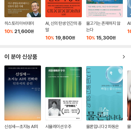
히스토리아 비테이
AI, 신의 탄생 인간의 종
물고기는 존재하지 않
A
말
는다
10
21,600
1
%
원
10
19,800
10
15,300
%
%
원
원
이 분야 신상품
신성세―초지능 AI의
시뮬레이션 우주
물론입니다 2 파동은
물