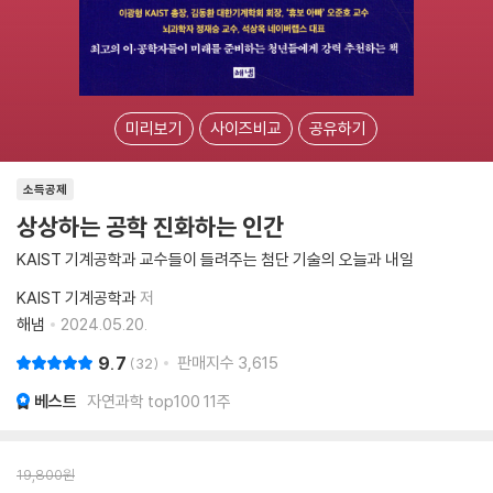
미리보기
사이즈비교
공유하기
소득공제
상상하는 공학 진화하는 인간
KAIST 기계공학과 교수들이 들려주는 첨단 기술의 오늘과 내일
KAIST 기계공학과
저
해냄
2024.05.20.
9.7
판매지수
3,615
32
베스트
자연과학 top100 11주
19,800
원