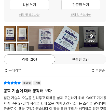
들보다 빠르고 강력한 성능을 자랑하는 작은 스마트폰을 손에 들고 다닙니
인공지능, 로봇, 차세대 에너지, 바이오, 우주항공, 미래 모빌리티 등 기계
리뷰 쓰기
한줄평 쓰기
돕는 의공학의 발전 가능성(5장 ‘새로운 의료 패러다임을 이끄는 공학’)을
다. 이런 엄청난 변화는 집적회로 기술의 지속적인 발전 덕분입니다. 현대
공학은 움직이는 모든 것을 연구하고 그에 참여한다. 열정적인 기계공학자
탐구해 본다. 또한 사람이 단순히 기계를 사용하는 것이 아니라 기계와의
의 반도체는 실리콘 웨이퍼상에 다양한 금속 및 반도체 산화물들을 미세한
혜택 및 유의사항
혜택 및 유의사항
들이 쓴 본 도서는 미래 세대에게 ‘열정과 비전으로 세상을 움직여보지 않
융합을 통해 진화할 수 있는 가능성(6장 ‘기계와 함께 진화하는 인간’)도
선폭으로 새겨 넣는 패터닝 과정을 층마다 반복하여, 복잡한 미세 구조들
겠느냐’고 묻고 있는 듯하다. 이 질문에 응답하는 이들이 미래를 창조할 수
살펴본다.
을 여러 층으로 쌓아감으로써 만들어집니다.
있을 것이다. 본 도서가 기계공학으로의 첫걸음을 내딛는 새로운 세대에게
---「3장 미래를 그리는 첨단 생산 기술 - ‘현대 문명의 쌀’, 반도체 기술의
든든한 동행자가 되어주리라 확신한다.
인간을 위한 기술을 향하여, 우리가 공학을 배워야 하는 이유
9
핵심」중에서
- 김동환 (대한기계학회 회장, 서울과학기술대학교 총장)
더보기
물론 기술이 인류의 삶을 풍요롭게 만들기만 하는 것은 아니다. 기술로 인
5
음향 메타물질은 인공의 구조물로, 일반적인 물질과는 완전히 다른 음향학
한 부작용과 폐해 또한 크다. 화석연료를 기반으로 한 기술의 급격한 발전
KAIST 기계공학과는 세계적으로도 유례를 찾기 힘들 정도로 혁신적인 학
적인 특징을 가지고 있습니다. 과학자들은 실제로 밀도를 음수로 만들지는
과 대량 생산 시스템은 기후 위기라는 결과를 낳았다. 인공지능의 발전이
리뷰
20
한줄평
12
과다. ‘기계 없는 기계공학과를 지향한다’는 어느 교수님의 말처럼, 기계공
않지만 음파의 입장에서 밀도가 음수처럼 느껴지게 하는 물질을 설계할 수
인간 삶에 이롭기만 할 것인가에 대한 논쟁도 치열하다. 따라서 필진들은
학과가 통상 다루지 않는 심장, 뇌, 소음, 태양광, 인공지능, 로봇, 자율주행
있다는 사실을 발견했어요. 그 결과 매우 얇은 두께와 가벼운 무게만으로
기술을 연구하는 사람으로서 가져야 할 윤리 의식을 강조하며 미래의 기술
구매리뷰
추천순
자동차 등 ‘세상의 모든 작동하는 것들’이 이 책 안에는 기계의 관점에서 흥
음파를 거의 완벽하게 차단할 수 있게 되었습니다. 음향 메타물질만큼이나
발전이 누구를 위한 것이어야 하는지 질문을 던지는 일도 잊지 않는다. 전
미롭게 서술돼 있다. 하나의 세포도 ‘생명을 만들어내는 기계’라는 관점을
흥미로운 음향 블랙홀 기술도 개발되고 있습니다. 음향 블랙홀은 마치 블
(前) KAIST 공과대학 학장을 역임한 배충식 교수는 말한다. “기술 발전과
상기해 본다면, 기계 없는 기계공학과란 전통적인 기계를 넘어 생명과 도
종이책
구매
랙홀이 빛과 모든 물질을 끌어들이는 것처럼, 파동을 특정 지점에 집중시
함께 생겨난 문제들이 기술로만 풀릴 수는 없겠지만 더 나은 기술을 만들
시를 살리고 지구를 구하는 모든 것들을 다루겠다는 강력한 비전이다. KAI
공학 기술에 대해 생각해 보다
켜 열로 소산시킬 수 있는 새로운 기술입니다.
어야 해결 가능성이 높아지는 것 또한 사실이다.” 지속가능한 세상을 함께
ST 기계공학과 교수들과 학생들이 어떤 연구를 하고 있는지 그 최전선의
---「4장 눈에 보이지 않지만 항상 우리 곁에 있는 기계 - 조용하고 쾌적한
첨단 기술의 오늘을 알려주고 미래를 함께 고민하기 위해 KAIST 기계공
만들기 위해 우리가 공학을 배워야 하는 이유이다.
지형도를 가늠해 볼 수 있는 이 책에서 청소년과 젊은이들이 혁신적인 기
미래를 위해 소음과 진동을 제어하다」중에서
학과 교수 27명의 지식을 한데 모은 책이 출간되었다는 소식을 알게되어
계공학의 미래 비전을 배우길 희망해 본다.
곧바로 이 책을 구입하였습니다.이 책을 통해 우리가 생각하고 있던 것들