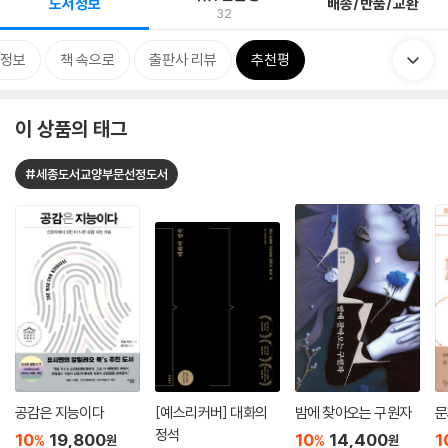
도서정보
배송/반품/교환
32
정보
책 속으로
출판사 리뷰
추천평
이 상품의 태그
#세종도서교양부문선정도서
공감은 지능이다
[예스리커버] 대화의
밤에 찾아오는 구원자
문
정석
10
19,800
10
14,400
1
%
%
원
원