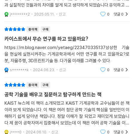
이러한 취지에 공감한 이광형 KAIST 총장, 뇌과학자 정재승 교수, 석상옥
과 실질적인 것들과의 차이를 알게 되고 생각하게 되었습니다.유익하고 흥
- 정재승 (KAIST 뇌인지과학과·융합인재학부 교수)
과학자들은 우리 장기가 어떻게 작동하고, 질병이 장기에 어떤 영향을 미
네이버랩스 대표 등 국내 최고의 이·공학자들은 본 도서를 미래를 이끌어
미있고 사고하게 만드는 훌륭한 책입니다.
치는지 더 잘 이해할 수 있기를 원했다. 하지만 시험관 안에 담긴 세포나,
j********2
2025.05.11.
신고
0
댓글
0
갈 청년들에게 추천했다.『상상하는 공학 진화하는 인간』은 오늘날 기계공
살아 있는 동물로 하는 실험은 실제 인체의 환경과 다른 점이 많아 인간의
국내 최초의 인간형 로봇인 휴보를 개발한 지 20년이 되었다. 그사이 인공
학이 이끌어가는 다양한 첨단 기술을 깊이 있게 다룬 공학 교양서로, 오늘
질병과 장기에 대해 파악하는 데 한계가 있었다. 이때 미세유체 시스템은
지능을 비롯한 첨단기술들의 진화 속도는 우리의 예측을 넘어서는 수준에
종이책
구매
날 우리 삶에 깊숙이 파고든 기술 혁명의 방향과 흐름을 제시하는 안내서
기존 실험의 한계를 보완해 줄 수 있는 훌륭한 도구가 되었다. 미세유체 시
이르렀다. 여전히 막연한 두려움을 불러오기도 하는 이러한 변화에 대비하
가 될 것이다.
카이스트에서 무슨 연구를 하고 있을까요?
스템 내에 구현된 심장, 폐, 뇌, 안구, 근육, 혈관 등 다양한 장기 시스템을
기 위해 개인에게 필요한 첫 번째는 관심과 학습이다. 오늘날 공학적 교양
https://m.blog.naver.com/yetaeg/223470335137상상한 기술
미세생체 시스템 혹은 장기 칩이라고 한다. 폐 시스템의 경우 사람이 숨을
이 모든 이들에게 필요한 이유이다. 기계공학은 가장 오랫동안, 다양한 분
을 현실에 실현시켜주는 기계공학과에서 어떤 연구를 하고 있을까요?로
들이쉴 때 폐포가 늘어나는 현상을 미세생체 시스템 안에 구현하였다.
야에서 공학 기술을 통해 세상의 변화를 이끌어왔고 그 추세는 더욱 가팔
봇, 자율주행, 3D프린트기술 등..다가올 미래를 그려볼 수 있다.
---「5장 새로운 의료 패러다임을 이끄는 공학 - 내 몸 밖에 내 장기를 만들
라질 것이다. 기계공학 분야의 명실상부 글로벌 리더인 KAIST의 교수진
s*******k
2024.06.23.
신고
0
댓글
0
수 있을까?」중에서
들의 본 도서가 미래를 향한 친절한 길잡이가 되어주리라 믿는다.
- 오준호 (KAIST 기계공학과 석좌교수 겸 명예교수, 레인보우로보틱스 CTO )
2006년 미국 노스웨스턴대학교의 토드 쿠이켄 교수는 표적 근육 재신경
종이책
구매
화술이라는 고난이도의 수술을 성공시켰다. 환자는 전기 사고로 양팔을 잃
공학 기술을 배우고 질문하고 탐구하게 만드는 책
공학에서 새로운 해법은 결코 과거의 답습에서 나오지 않는다. 현재를 당
은 설리번이라는 남성이었다. 쿠이켄 교수는 이 수술을 통해 환자의 어깨
KAIST 뉴스에 이 책이 소개되었고 KAIST 기계공학과 교수님들이 쓴 책
연하게 받아들이지 않는 공학적 상상력이 필요하다. 그렇게 탄생한 신기술
끝부분에 남아 있던 말초신경 다발을 가슴 근육에 다시 심었고, 그 신경다
이라 보게 되었습니다. 이 책은 여러 첨단 공학 기술의 핵심을 일반인이 이
들이 우리 삶에 실질적인 도움을 주며 일상을 자연스럽게 변화시킬 수 있
발에 연결한 센서를 통해 복잡한 상지 동작 의도까지 읽어낼 수 있게 했다.
해하기 쉽게 담아낸 책입니다. 정말 이해가 잘 되었고 재미있게 보았습니
다. 이 책에 담긴 오늘날의 기계공학들도 그렇게 일상을 비트는 상상으로
수술 과정을 좀더 자세히 살펴보자, 설리번 씨의 절단된 팔과 연결된 말초
다.제 꿈이 공학자여서 집중해서 보았는데 이 책은 여러 공학 기술을 이해
부터 탄생해 일상을 변화시키는 것을 종착역으로 삼는다. 이 책은 첨단 기
신경계 다발은 어깨 부분에서 잘려 있었는데, 어깨, 팔꿈치, 손목, 손가락
하고 질문하게 만드는 책입니다. 알지 못했던 기술들과 기술들의 역사, 기
술을 통해 세상이 어떻게 변해갈지에 대해 KAIST 교수진들이 제작한 지
j****0
2024.06.10.
신고
0
댓글
0