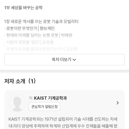
1부 세상을 바꾸는 공학
1장 새로운 역사를 쓰는 로봇 기술과 모빌리티
· 로봇이란 무엇인가│황보제민
· 현재와 미래를 달리는 보행 로봇│박해원
· 사람이 로봇을 ‘입다’│공경철
· 무엇이 우리를 움직이게 만드는가?│김진환
· 박쥐와 자율주행 자동차는 어떻게 공간을 인식할까?│박용화
목차 더보기
· 기계에 눈을 달다│윤국진
2장 내일의 생존을 위한 에너지 혁신
저자 소개
1
· 지금 당장 시작해야 한다│장대준
· 탄소 중립의 핵심, 수소에너지 기술│이강택
· 전점 뜨거워지는 세상, 열과의 전쟁│남영석
저
KAIST 기계공학과
관심작가 알림신청
3장 미래를 그리는 첨단 생산 기술
· 생각하는 기계, 산업에 혁신을 일으키다│유승화
KAIST 기계공학과는 1971년 설립되어 기술 시대를 선도하는 차세
· ‘현대 문명의 쌀’, 반도체 기술의 핵심│김영진
대 리더 양성에 주력하며 학계와 산업계에 우수 인재들을 배출해 왔