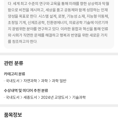
· 자동차부터 심장까지 개인 맞춤형으로 제작하는 시대│김산하
다. 세계 최고 수준의 연구와 교육을 통해 미래를 향한 상상력과 탁월
· 커피, 와인, 위스키, 음료를 바라보는 공학자의 눈│김형수
함으로 비전을 제시하고, 세상을 품고 공동체와 함께 성장하는 인재
· 피라미드와 우주태양광발전 구조물의 공통점은?│김성수
양성을 목표로 한다. 시스템 설계, 로봇, 기능성 소재, 지능형 이동체,
초정밀 기계, 신제조공학, 친환경에너지, 의료공학 기술에 이르기까
2부 인간을 진화시키는 공학
지 광범위한 분야를 연구하고 있다. 이러한 융합과 혁신을 통해 인류
와 사회가 직면한 문제를 해결하고 행복과 번영을 위한 새로운 가치
4장 눈에 보이지 않지만 항상 우리 곁에 있는 기계
를 창조하고자 한다.
· 첨단 센서, 더 안전하고 편리한 세상을 위하여│박인규
· 조용하고 쾌적한 미래를 위해 소음과 진동을 제어하다│전원주
· 大를 위한 小의 역학│심기동
관련 분류
· 스타트업을 꿈꾸는 기계공학자│윤용진
카테고리 분류
5장 새로운 의료 패러다임을 이끄는 공학
국내도서
자연과학
과학
과학 일반
· 기계공학과에도 의대가 있다│김현진
수상내역 및 미디어 추천 분류
· 빛이 있으라!│유홍기
국내도서
세종도서
2024년 교양도서
기술과학
· 내 몸 밖에 내 장기를 만들 수 있을까?│전성윤
6장 기계와 함께 진화하는 인간
품목정보
· 생명체를 닮아가는 로봇│경기욱