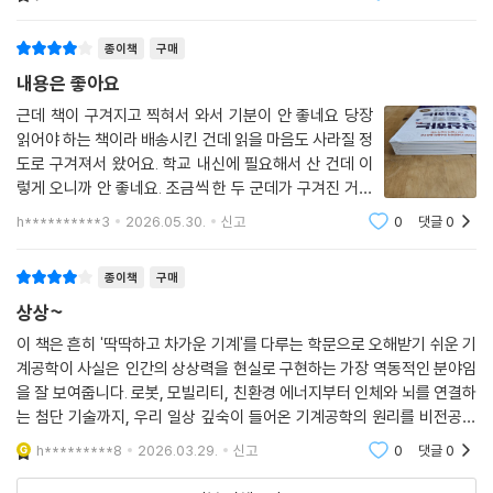
을 움직이는 근육으로 연결되어 있던 다발들이 목적지를 잃은 채 아직 살
술의 특징 등을 새롭
도이기도 하다. 기술 분야의 현장, 그리고 일상의 미래를 궁금해하는 이들
아 있었다.
에게 권하고 싶다.
종이책
구매
---「6장 기계와 함께 진화하는 인간 - 육백만 불의 사나이는 현실에서
- 석상옥 (네이버랩스 대표)
내용은 좋아요
가능한가?」중에서
근데 책이 구겨지고 찍혀서 와서 기분이 안 좋네요 당장
읽어야 하는 책이라 배송시킨 건데 읽을 마음도 사라질 정
도로 구겨져서 왔어요. 학교 내신에 필요해서 산 건데 이
렇게 오니까 안 좋네요. 조금씩 한 두 군데가 구겨진 거면
몰라도 전체적으로 이렇게 된 거면 반품 상품을 보내시거
h**********3
2026.05.30.
신고
0
댓글
0
나 배송 중에 구겨진 건데 정말 기분 상하고 다시는 안 시
키고 지네요이게 책 뒷면인데 이래 구겨
종이책
구매
상상~
이 책은 흔히 '딱딱하고 차가운 기계'를 다루는 학문으로 오해받기 쉬운 기
계공학이 사실은 인간의 상상력을 현실로 구현하는 가장 역동적인 분야임
을 잘 보여줍니다. 로봇, 모빌리티, 친환경 에너지부터 인체와 뇌를 연결하
는 첨단 기술까지, 우리 일상 깊숙이 들어온 기계공학의 원리를 비전공자
의 눈높이에 맞춰 친절하게 설명해 줍니다. 단순히 기술의 발전을 나열하
h*********8
2026.03.29.
신고
0
댓글
0
는 데 그치지 않