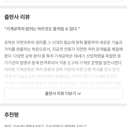
력한 산업과 제조업을 가진 나라가 경쟁에서 주도권을 가진다는 것입니다.
우리나라의 대중, 특히 미래 세대들이 다소 어렵더라도 공학의 원리와 기
출판사 리뷰
술에 대해 알아야 하는 이유라고 할 수 있겠습니다. 이 책의 마지막에는 결
론이 존재하지 않습니다. 이 책의 새로운 장들은 여러분들이 후일 추가해
“기계공학자 없이는 아무것도 움직일 수 없다.”
주셨으면 합니다.
---「머리말」중에서
공학은 자연과학의 원리를 그 시대의 필요에 맞춰 활용하여 새로운 기술과
가치를 창출하는 학문으로서, 지금껏 인류가 직면한 여러 문제들을 해결해
공학자는 미래를 기다리지 않는다. 자신의 손으로 직접 미래를 만든다!
왔다. 다양한 공학 분야 중 특히 기계공학은 18세기 산업혁명을 촉발한 증
신기술을 둘러싼 다양한 질문과 KAIST 기계공학자들의 명쾌한 응답!
기기관의 발명과 함께 본격화되어 각종 도구와 기계로 문명을 발전시켰다.
이러한 기계공학은 여러 종류의 공학 가운데 가장 오랜 역사를 갖고 있기
2011년 3월 11일, 일본 도호쿠 지역에서 강도 7의 지진이 발생했습니다.
에 흔히 오늘날 4차 산업혁명의 본류와는 거리가 있다고 오해받곤 한다.
이 지진이 유발한 거대한 쓰나미는 높이가 15m에 달했고, 곧이어 후쿠시
하지만 기계공학은 융합과 혁신의 중심에 있는 학문으로 기계공학의 전통
마 원자력발전소를 강타했습니다. 사람이 들어가기엔 너무 위험할 만큼 상
적인 분야인 역학과 설계는 데이터 기반의 인공지능과 결합하여 그 역할이
출판사 리뷰 더보기
황이 악화되자 일본 정부와 도쿄전력은 로봇을 투입하기로 합니다. 당시
확장되고 있다. 급속도로 진화하는 로봇 기술 외에도 미래 모빌리티, 열관
일본의 로봇 기술은 세계 최고라고 알려져 있었지만 그 어떤 로봇도 이 정
리, 에너지, 소재, 첨단 반도체, 의학, 심리학 등 기계공학이 관여하지 않는
도의 재난 상황에 대처하기란 어려웠습니다. 후쿠시마 원자력발전소 사태
분야가 없을 정도다. 이에 KAIST 기계공학과 학과장인 김정 교수는 영국
추천평
는 당시의 로봇 기술이 재난 상황에 얼마나 무력한지 여실히 보여주었습니
기계학회의 슬로건을 빌려 이렇게 말한다. “Nothing moves without
다. 그리고 이를 주시했던 미국의 국방고등연구계획국은 사고 발생으로부
mechanical engineers.(기계공학자 없이는 아무것도 움직일 수 없다)”
첨단 기술에 대해 KAIST 교수진들이 제작한 지도!”