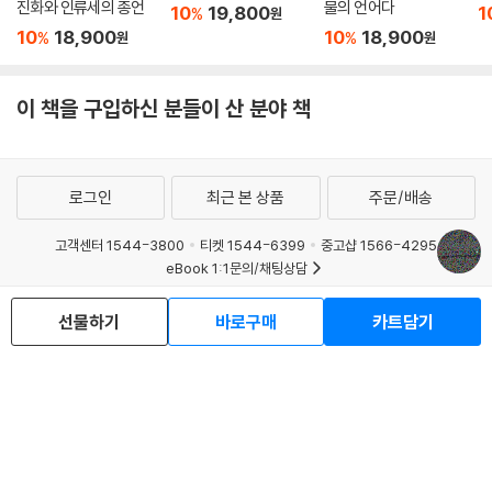
진화와 인류세의 종언
물의 언어다
10
19,800
1
%
원
10
18,900
10
18,900
%
%
원
원
이 책을 구입하신 분들이 산 분야 책
로그인
최근 본 상품
주문/배송
고객센터 1544-3800
티켓 1544-6399
중고샵 1566-4295
eBook 1:1문의/채팅상담
예스이십사(주) 사업자 정보
선물하기
바로구매
카트담기
이용약관
개인정보처리방침
청소년보호정책
PC버전
회사소개
거래처관계자께
도서홍보
광고
Copyright © YES24 Corp. All Rights Reserved.
MATOM11