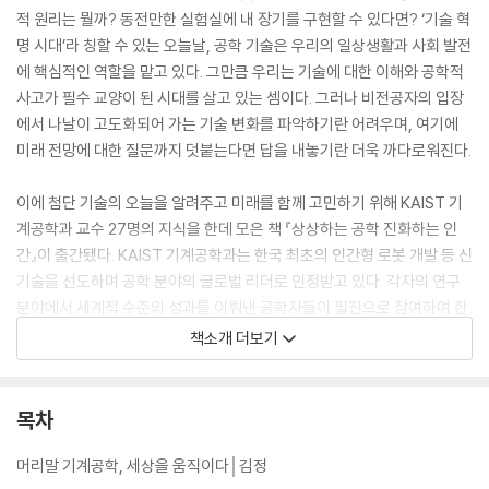
적 원리는 뭘까? 동전만한 실험실에 내 장기를 구현할 수 있다면? ‘기술 혁
명 시대’라 칭할 수 있는 오늘날, 공학 기술은 우리의 일상생활과 사회 발전
에 핵심적인 역할을 맡고 있다. 그만큼 우리는 기술에 대한 이해와 공학적
사고가 필수 교양이 된 시대를 살고 있는 셈이다. 그러나 비전공자의 입장
에서 나날이 고도화되어 가는 기술 변화를 파악하기란 어려우며, 여기에
미래 전망에 대한 질문까지 덧붙는다면 답을 내놓기란 더욱 까다로워진다.
이에 첨단 기술의 오늘을 알려주고 미래를 함께 고민하기 위해 KAIST 기
계공학과 교수 27명의 지식을 한데 모은 책 『상상하는 공학 진화하는 인
간』이 출간됐다. KAIST 기계공학과는 한국 최초의 인간형 로봇 개발 등 신
기술을 선도하며 공학 분야의 글로벌 리더로 인정받고 있다. 각자의 연구
분야에서 세계적 수준의 성과를 이뤄낸 공학자들이 필진으로 참여하여 한
권의 책 안에 첨단 기술의 원리, 적용 사례뿐 아니라 앞으로의 발전 가능성
책소개 더보기
까지 깊이 있는 지식을 빼곡히 담았다. 무엇보다 이 책은 전문적인 용어와
개념을 비전공자의 눈높이에 맞춰 차근차근 설명하여, 기술에 대한 지식을
바탕으로 새로운 내일을 준비하는 미래 세대는 물론 첨단 기술의 양상과
목차
흐름을 파악하고자 하는 일반인 모두가 읽을 수 있는 책이다.
머리말 기계공학, 세상을 움직이다│김정