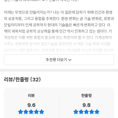
터 4년이 지난 2015년에 로봇 기술을 발전시킬 목적으로 재난구조로봇대
따라서 기계공학을 이해하는 것은 기술 문명의 변천사와 공학의 기초를 이
회를 개최합니다.
해하는 데 매우 중요한 역할을 한다.
미래는 무엇으로 만들어지는가? 나는 이 질문에 답하기 위해 인간과 환경
---「1장 새로운 역사를 쓰는 로봇 기술과 모빌리티 - 현재와 미래를 달리
의 상호작용, 그리고 융합을 주목한다. 환경 변화는 곧 기술 변화로, 로봇과
는 보행 로봇」중에서
이 책은 2부 6장으로 구성되어 있다. 1부 ‘세상을 바꾸는 공학’에서는 기술
모빌리티부터 인체 공학까지 현대의 기술들은 빠르게 변화하고 있다. 이
이 세상을 어떻게 변화시켜 왔으며, 앞으로는 어떻게 발전될 것인지 알아
책의 제목처럼 공학적 상상력을 통해 인간 역시 진화하고 있는 셈이다. 기
온실가스를 줄이기 위해서 비닐봉지와 종이봉투 중에 어느 것을 써야 할
본다. 이미 우리의 일상 속 가까이 들어와 있는 로봇과 모빌리티 기술의 가
계공학은 이를 위한 융합의 중심에 있는 학문이라 할 수 있다. 기계공학이
까? 원료 측면에서만 보면 종이봉투가 좋다. 하지만 실제 제조 과정까지 들
능성을 짚어보고(1장 ‘새로운 역사를 쓰는 로봇 기술과 모빌리티’), 탄소
다루는 광범위한 분야와 첨단기술을 총망라한 이 책은 기술 혁명 시대를
여다보면 종이봉투가 5배 이상의 에너지를 더 많이 소모하며 그만큼 더 많
중립을 달성하기 위한 친환경에너지의 중요성과 그 활용 기술(2장 ‘내일의
살아가기 위한 필독서다. 공학자를 꿈꾸는 청년들뿐 아니라 미래를 준비하
은 탄소를 배출한다. 이처럼 겉보기에는 친환경적이지만 본질적으론 반
생존을 위한 에너지 혁신’)을 살펴본다. 3D프린터와 인공지능 등의 첨단
고자 하는 이들에게 강력히 추천한다.
(反)환경적인 제품들이 많아지고 있다. 위의 예에서 보듯이, ‘겉보기 친환
추천평 더보기
기술이 생산 현장을 획기적으로 변화시키는 사례(3장 ‘미래를 그리는 첨
경성’과 ‘절대 친환경성’은 다르다. 최근 많은 기업이 친환경을 강조한 그린
- 이광형 (KAIST 총장)
단 생산 기술’) 역시 신기술의 현재를 가늠하기 위해 눈여겨볼 필요가 있
마케팅을 시도하지만, 포장만 그럴듯한 ‘환경 세탁(green washing)’으
다.
로 소비자들이나 투자자들을 속이는 경우가 발생하고 있다. 이런 눈속임과
우리의 미래 세대에게 기계공학의 가치와 비전을 알려야 한다는 소명을 지
리뷰/한줄평
32
사기를 방지하려면 소비자들의 슬기로운 판단과 지속적인 감시가 절대적
니고 있던 참에 KAIST의 기계공학자들이 쓴 본 도서가 내 소명의 짐을 덜
2부 ‘인간을 진화시키는 공학’에서는 인간 삶의 가능성을 확장하는 공학의
으로 필요하다.
어줘서 무척이나 반가웠다. 인공지능 및 반도체 등 첨단기술이 하루가 다
기술에 대해 알아본다. 특히 의공학의 발전, 더 나아가 인간과 기계가 결합
리뷰
한줄평
---「2장 내일의 생존을 위한 에너지 혁신 - 지금 당장 시작해야 한다」중에
르게 등장하고 있는 이 시점에 왠지 기계공학자는 이 본류에 탑승하지 못
해 가는 사례에 대한 연구는 우리의 상상력을 자극한다. 각종 첨단 센서와
서
하고 있다는 불편한 시각을 접하고 있다. 그러나 기계공학은 첨단기술 발
9.6
9.8
음향 블랙홀 등 우리가 잘 인식하지 못하지만 인간의 생활에 도움을 주는
전을 선도하는 학문으로써 그 다양성은 어떤 공학분야보다 더 크다. 사회
기계(4장 ‘눈에 보이지 않지만 항상 우리 곁에 있는 기계’)에 대해 알아보
스마트 세상을 살아가는 우리는 인류가 달에 사람을 보낼 때 썼던 컴퓨터
의 난제를 해결하고 이를 제품화할 수 있는 분야는 기계공학이 유일하다.
고, 광학 기술과 장기 칩 등 보다 쉽고 정확하게 질병을 찾아낼 수 있도록