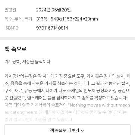
· 육백만 불의 사나이는 현실에서 가능한가?│박형순
발행일
2024년 05월 20일
· 내 몸 안에 기계역학이 숨쉰다│구승범
쪽수, 무게, 크기
316쪽 | 548g | 153*224*20mm
· 뉴턴의 후예들, 뇌와 기계를 연결하다│이필승
ISBN13
9791167140814
맺음말 미래를 안내하는 길잡이│배충식
책 속으로
기계공학, 세상을 움직이다
기계공학의 본질은 각 시대에 가장 중요한 도구, 기계 혹은 장치의 설계, 제
조, 응용을 통해 새로운 가치를 창출하는 것입니다. 그 결과 전통적인 설계,
구조, 재료, 유동 등에서 나아가 나노 스케일의 반도체 공정과 가상 공간으
로 진출했고, 헬스케어는 물론 심리학까지 그 범위를 확장하고 있습니다.
이쯤 되면 영국 기계학회의 슬로건인 “Nothing moves without mech
anical engineers.(기계공학자 없이는 아무것도 움직일 수 없다)”라는
말이 결코 과언이 아님을 알 수 있습니다.
책 속으로 더보기
지금의 시대를 흔히 ‘기술 패권 시대’라고 합니다. 즉 기술을 무기로 한 강