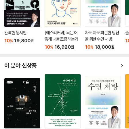
치료의 초점이 재활로부터 멀어지는 데 영향을 준 것은 당대를 지배하던
증이 복합적으로 작용한 결과였는데, 근시는 “떨어뜨리면 안경이 망가지
과학 통념으로, 감각과 언어 능력이 유아기의 중요하고 민감한 시기에만
는 대신 안경이 떨어진 곳이 손상되는” 두껍고 튼튼한 안경으로 교정했고,
발달한다는 주장이었다. 이 주장에 따르면, 생후 8년이 지나면 감각 능력
사시는 세 차례에 걸친 안구 근육 수술로 치료했다. 세 살 때 첫 번째 사시
과 언어 능력이 성장할 가능성은 거의 없었다. 따라서 성인 환자가 더 나은
수술을 받고 리엄은 “엄마 뒤에 있던 재미있는 다른 엄마는 어디 갔어
청각 장치로부터 얼마나 혜택을 받을 수 있는지는 영유아기에 발달한 능력
완벽한 원시인
[예스리커버] 뇌는 어
자도 자도 피곤한 당신
슬
요?”라고 물었다. 사시로 인한 복시(double vision) 때문에 리엄의 눈에
이 좌우한다고 여겨졌다. 성인을 위한 훈련은 시간 낭비라는 결론이 내려
떻게 나를 조종하는가
을 위한 수면 처방
는 엄마가 둘로 보였는데, 이 두 번째 엄마는 테이블 위를 걷거나 공중을 떠
10
19,800
1
%
원
졌다. 이런 사고방식은, 선수의 모든 근육, 모든 움직임, 모든 감정이 측정
10
16,920
10
18,000
다니는 것처럼 보였던 것이다. 이런 조치들에도 불구하고 이미 심하게 좋
%
%
원
원
되고 분석되어 최적화되는 성인 운동선수의 훈련과 큰 대조를 이룬다. 운
지 않았던 눈은 점점 나빠져서 리엄은 사실상 실명 상태에 이르렀다. 결국
동선수들은 신체 발육이 완료되었지만 선수들의 기량이 향상될 수 있다는
리엄은 15세에 인공수정체 이식 수술을 받았다. 이 수술로 시력 자체는 극
이 분야 신상품
사실에 의문을 품는 사람은 거의 없다.
적으로 개선되었지만 그가 보는 것은 사물이 아니라 파편화된 선과 색뿐이
--- p.290~291
었다. 예를 들어 길을 걷다가 선이 보이면 “그것이 보도블록 사이의 경계인
지, 시멘트에 금이 간 것인지, 막대기의 윤곽인지, 가로등이나 전봇대가 드
위대한 작가이자 사상가인 새뮤얼 존슨은 이렇게 썼다. “뭔가를 수월하게
리운 그림자인지, 보도에 계단이 나타난 것인지” 매번 집중해서 판단해야
하고 싶다면 먼저 부지런히 배워야 한다.” 리엄과 조흐라, 그리고 그들의
했다. 하지만 어렸을 때부터 남다른 균형 감각과 운동 능력을 보이며 도전
감각 이야기를 요약하기에 이 인용문보다 더 적절한 말은 없다. 그들은 우
앞에서 주눅 든 적이 없었던 리엄은 새로 얻은 시각을 적극적으로 시험하
리 대부분이 유아기에 습득하는 기본적인 지각 기술을 스스로 터득했다.
며 상황에 따라 흰 지팡이, 휴대용 GPS, 점자 읽기를 활용해 세상 속에서
보고 들은 것을 이해하는 것은 우리 대부분에게 당연한 일로 보이기 때문
더 잘 기능하기 위한 자기만의 방식을 만들어나간다.
에, 우리는 시각과 청각이 유아기에 저절로 발달한다고 생각한다. 하지만
이는 전혀 사실이 아니다. 우리 대부분은 눈이 정상적으로 성숙함에 따라