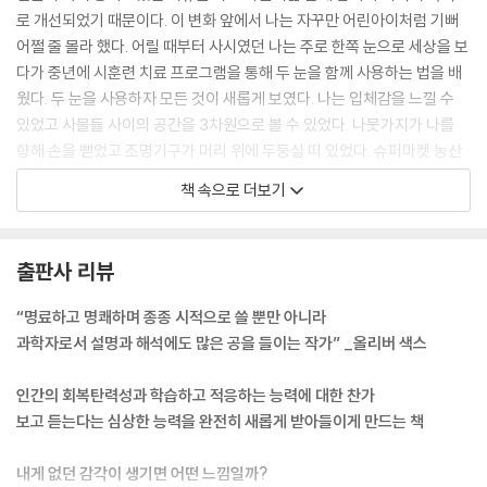
로 개선되었기 때문이다. 이 변화 앞에서 나는 자꾸만 어린아이처럼 기뻐
어쩔 줄 몰라 했다. 어릴 때부터 사시였던 나는 주로 한쪽 눈으로 세상을 보
다가 중년에 시훈련 치료 프로그램을 통해 두 눈을 함께 사용하는 법을 배
웠다. 두 눈을 사용하자 모든 것이 새롭게 보였다. 나는 입체감을 느낄 수
있었고 사물들 사이의 공간을 3차원으로 볼 수 있었다. 나뭇가지가 나를
향해 손을 뻗었고 조명기구가 머리 위에 두둥실 떠 있었다. 슈퍼마켓 농산
물 코너에 가서 갖가지 색깔과 모양을 볼 때는 황홀한 느낌마저 들었다. 나
책 속으로 더보기
는 이렇듯 입체시를 얻고 기뻤는데, 왜 처음으로 앞을 볼 수 있게 된 사람은
기쁨으로 벅차오르지 않을까?
--- p.11~12
출판사 리뷰
시각과 청각은 언뜻 생각하면 순전히 기계적인 과정일 것 같다. 광자가 망
“명료하고 명쾌하며 종종 시적으로 쓸 뿐만 아니라
막의 빛 감지 색소에 닿으면 일련의 전기, 화학적 사건이 발생하여 뇌에 빛,
과학자로서 설명과 해석에도 많은 공을 들이는 작가” _올리버 색스
색, 움직임에 대한 신호를 보낸다. 서로 다른 주파수의 음파는 속귀(내이)
에 있는 달팽이관의 각기 다른 부분을 진동시키고, 그 결과 우리는 음높이
인간의 회복탄력성과 학습하고 적응하는 능력에 대한 찬가
를 감지할 수 있다. 하지만 이런 사건들은 전체 이야기의 일부에 불과하다.
보고 듣는다는 심상한 능력을 완전히 새롭게 받아들이게 만드는 책
모두 동일한 감각 구조로 되어 있다 해도 사람들은 자신의 경험, 필요, 욕구
를 바탕으로 저마다 다른 매우 개인적인 버전의 세상을 지각한다.
내게 없던 감각이 생기면 어떤 느낌일까?