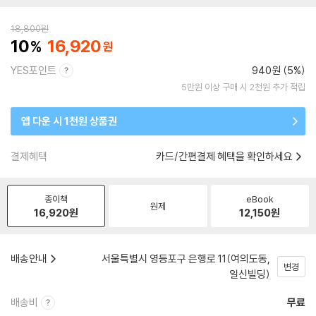
18,800
원
10
16,920
YES포인트
940원 (5%)
5만원 이상 구매 시 2천원 추가 적립
앱 다운 시 1천원 상품권
결제혜택
카드/간편결제 혜택을 확인하세요
종이책
eBook
원제
16,920
원
12,150
원
배송안내
서울특별시 영등포구 은행로 11(여의도동,
변경
일신빌딩)
배송비
무료