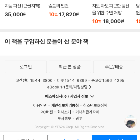
이어지는 2부에서는 ‘듣는 법을 배운 소녀’ 조흐라 담지의 이야기가 펼쳐진
생후 6개월 내에 성인의 좋은 시력을 획득하지만, 이것만으로는 사물을 인
지능 파산 (큰글자책)
슬픔의 발견
자도 자도 피곤한 당신
당
다. 시각과 청각 모두 주변 사물을 인식하는 데 사용되지만, 공간 속에서 자
을 위한 수면 처방
뛴
식할 수 없다. 그리고 생후 16주 내에 입체시가 발달하지만, 이것만으로는
35,000
10
17,820
%
원
원
신의 위치를 파악하고 움직이기 위한 힌트를 제공하는 것이 시각이라면,
사물과 그 주변의 3차원 구조를 이해할 수 없다. 적극적인 탐색과 실험이
10
18,000
1
%
원
사람들과 이야기할 때 사용하는 감각은 청각이다. 1988년 탄자니아에서
필요하다.
태어난 조흐라는 아주 어렸을 때부터 청력에 문제가 있어 총소리, 항공기
--- p.295~296
엔진 소리 정도인 90데시벨 이하의 소리는 듣지 못했다. 보청기도 결국 소
이 책을 구입하신 분들이 산 분야 책
용이 없어져서 12세가 되던 해에 인공와우 이식 수술을 받았다. 수술비는
누군가가 마운트홀리요크 시절의 제게 몇 년 후 스와힐리어로 환자들과 대
친척들이 십시일반 돈을 모으고 대출을 받아 지불했다. 하지만 수술 뒤 그
화하며 그들의 병력을 조사하게 될 거라고 말했다면, 저는 코웃음을 치며
의 귀에 들리는 것은 목소리, 자동차 소리, 빗소리 등 모든 소리가 뒤섞여
그건 불가능하다고 말했을 거예요. 들을 수 없는 사람이 새로운 언어를 배
로그인
최근 본 상품
주문/배송
알아들을 수 없는 불협화음이었다. 처음에는 모든 소리가 무섭기만 했지만
우기는 매우 어려우니까요. 탄자니아에서 18년 동안 성장하고 살았지만
수많은 시행착오와 너무 어렵고 힘들어서 눈물범벅이 되곤 했던 훈련 끝에
스와힐리어를 배우지 못했어요. 정말로 ‘필요는 발명의 어머니’예요. 의과
고객센터 1544-3800
티켓 1544-6399
중고샵 1566-4295
조흐라는 소리를 편안하게 받아들이게 되었다. 볼 수 있는 것만 인식했던
eBook 1:1문의/채팅상담
대학에 다니며 환자들과 대화하기 위해 스와힐리어를 배울 수밖에 없었을
조흐라에게 보이지 않는 것을 들을 수 있다는 것은 갑자기 벽을 뚫고 볼 수
때, 저는 우리가 특히 익숙한 생활 밖으로 떠밀려날 때 얼마나 큰 잠재력을
예스이십사(주) 사업자 정보
있는 능력이 생긴 것처럼 기묘한 경험이었다. 리엄과 마찬가지로, 조흐라
발휘하는지 깨달았어요. 뇌는 어떤 식으로든 배우더라고요.
이용약관
개인정보처리방침
청소년보호정책
또한 듣기로 부족할 때는 입 모양 읽기를 활용하며 세상과 소통하는 자신
--- p.306
PC버전
회사소개
거래처관계자께
만의 방식을 찾는다.
도서홍보
광고
Copyright © YES24 Corp. All Rights Reserved.
리엄과 조흐라는 우리 모두가 어렸을 때 자신도 모르는 사이에 그랬던 것
MATOM1
처럼 “지각의 운동선수”가 되어, 운동선수가 훈련을 하듯이 보고 듣는 법