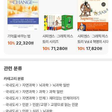
기억을 바꾸는 법
사피엔스 : 그래픽 히스
사피엔스 : 그래픽 히스
토리 시리즈
토리 Vol.4 혁명의 시대
10
22,320
%
원
10
71,280
10
17,820
%
%
원
원
관련 분류
카테고리 분류
국내도서
자연과학
뇌과학
뇌과학 일반
국내도서
자연과학
과학
과학 일반
국내도서
자연과학
인체
재미있는 인체이야기
국내도서
인문
인문/교양
교양으로 읽는 인문
국내도서
인문
심리
뇌과학