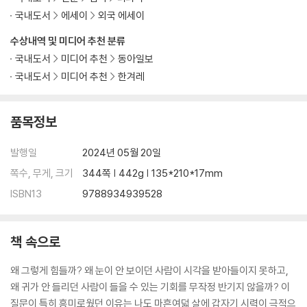
국내도서
에세이
외국 에세이
수상내역 및 미디어 추천 분류
국내도서
미디어 추천
동아일보
국내도서
미디어 추천
한겨레
품목정보
발행일
2024년 05월 20일
쪽수, 무게, 크기
344쪽 | 442g | 135*210*17mm
ISBN13
9788934939528
책 속으로
왜 그렇게 힘들까? 왜 눈이 안 보이던 사람이 시각을 받아들이지 못하고,
왜 귀가 안 들리던 사람이 들을 수 있는 기회를 무작정 반기지 않을까? 이
질문이 특히 흥미로웠던 이유는 나도 마흔여덟 살에 갑자기 시력이 극적으