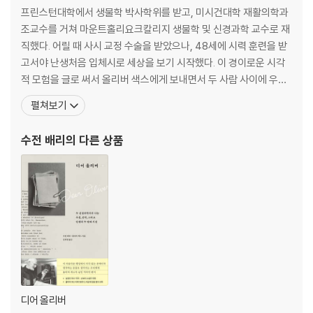
13장 끽 소리, 쾅 소리, 웃음소리
프린스턴대학에서 생물학 박사학위를 받고, 미시건대학 재활의학과
14장 다른 사람들과 대화하기
조교수를 거쳐 마운트홀리요크칼리지 생물학 및 신경과학 교수로 재
15장 혼잣말하기
직했다. 어릴 때 사시 교정 수술을 받았으나, 48세에 시력 훈련을 받
16장 음표
고서야 난생처음 입체시로 세상을 보기 시작했다. 이 경이로운 시각
17장 칵테일 파티 문제
적 모험을 글로 써서 올리버 색스에게 보내면서 두 사람 사이에 우정
18장 닥터 조흐라 담지
이 싹텄다. 입체시는 유년기의 ‘결정적 시기’에만 발달할 수 있다는 의
펼쳐보기
학계의 통념을 무너뜨린 배리의 이야기는 색스의 글 「스테레오 수」와
결론: 지각의 운동선수
배리 자신의 저서 『3차원의 기적』을 통해 널리 알려졌다. 노벨 생리
수전 배리
의 다른 상품
의학상 수상자 에릭 캔델은 『3차원의 기적』에 대해 “
감사의 말
도판 출처
주
찾아보기
디어 올리버