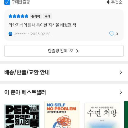
것이다.
구매한줄평
추천순
이 새로운 감각에 적응하기 위해 시도하는 일들은 우리 모두가 하는 일이
--- p.136
기도 하다는 사실을 일깨운다.
종이책
구매
지난 2세기 동안 농인들은 자신들의 언어와 생활방식을 지키기 위해 힘겨
주로 21세기에 실시된 연구들은 성인의 뇌가 애초에 생각했던 것보다 훨씬
의학지식의 틈새 특이한 지식을 배웠던 책
운 싸움을 벌여왔다. 특히 19세기와 20세기 대부분 동안 청인 사회의 많은
가소적이라는 사실을 보여주었으며, 이런 가소성을 가능하게 하는 새로운
u*****i
2025.02.28.
0
교육자가 청각장애 아동에게 구어를 배우도록 강요했으며, 심지어는 학교
신경생물학적 메커니즘이 속속 밝혀지고 있다. 성인의 뇌는 어린이의 뇌만
에서 수어를 금지하기까지 했다. 듣지 못하는 사람이 구어를 배우기는 엄
큼 유연하지는 않지만, 시력과 청력을 상실한 나이 든 성인들에게도 훈련
청나게 어렵기 때문에, 많은 청각장애 아동이 유용한 의사소통 수단을 빼
한줄평 전체보기
이 도움이 된다는 사실을 뒷받침하는 임상 논문과 과학 논문이 점점 늘어
앗겼다. 이 사례는 청인 교육자들이 자신들이 청각장애인보다 청각장애를
나고 있다. _292쪽
더 잘 이해한다고 생각하면서 벌어진 일이었다. 혹시 인공와우의 도입이
청각장애인에게 구어를 강요하는 또 다른 사례가 되지 않을까? 정상 이하
배송/반품/교환 안내
우리는 ‘지각의 운동선수’들이다
의 청력을 제공하는 인공와우를 이식한 사람이 정상 청력을 가진 사람과
태어날 때부터 거의 시력이 없었던 소년 리엄과
동등하다고 느낄 수 있을까? 만일 대부분의 청각장애 아동에게 인공와우
청각장애를 안고 태어난 소녀 조흐라가 수술 후 얻은
를 이식하고 청인 세계에 살도록 교육한다면, 농인 문화와 수어, 즉 농인을
이 분야 베스트셀러
새로운 감각에 적응해가며 자기만의 방법을 찾는 이야기
지탱하는 공동체와 언어는 어떻게 될까? 농인들의 이런 반대와 우려는 인
공와우 이식이 보편화된 1990년대에 절정에 달했고 지금도 여전히 이어
책의 1부는 ‘보는 법을 배운 소년’ 리엄 매코이의 이야기이다. 리엄은 1990
지고 있다.
년생으로, 태어났을 때부터 시력이 거의 없었다. 그가 또렷하게 볼 수 있는
--- p.211
범위는 코에서 3인치(약 7.5센티미터) 정도로, 멀리 있는 사물은 흐릿하
게 보이는 정도가 아니라 아예 보이지 않았다. 이는 심한 근시, 사시, 백색