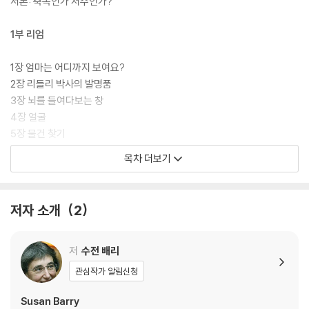
서론: 축복인가 저주인가?
1부 리엄
1장 엄마는 어디까지 보여요?
2장 리들리 박사의 발명품
3장 뇌를 들여다보는 창
4장 얼굴
5장 물건 찾기
6장 시각의 가장 위대한 스승
목차 더보기
7장 흐름 타기
8장 자기만의 방식을 찾다
9장 잔디밭에 켜진 크리스마스 조명
저자 소개
2
2부 조흐라
저
수전 배리
10장 모든 것에는 이름이 있다
관심작가 알림신청
11장 끈기가 결실을 맺다
12장 기이한 느낌
Susan Barry