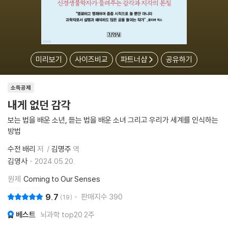
미리보기
사이즈비교
파트너샵
공유하기
소득공제
내게 없던 감각
보는 법을 배운 소년, 듣는 법을 배운 소녀 그리고 우리가 세계를 인식하는
방법
수전 배리
저
김명주
역
김영사
2024.05.20.
원제
Coming to Our Senses
9.7
판매지수
390
19
베스트
뇌과학 top20 2주