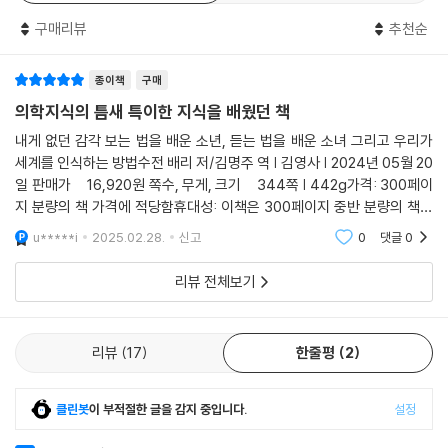
- 뉴 사이언티스트
받은 그는 52세에 각막 수술을 받고 난생처음으로 귀나 손이 아닌 ‘눈으로’
보는 시각 세계는 맥락 잃은 요소들로 가득한 파편화된 장면이고 이것을
세상을 볼 수 있게 되었다. 하지만 흥분과 호기심도 잠시, 볼 수 있게 된 후
구매리뷰
추천순
상상하는 것은 전혀 다른 문제다. 나는 입체시를 얻은 후 새로 생긴 3차원
에도 그는 소리가 들리는 곳으로 눈을 돌리거나 사람들의 얼굴을 쳐다보지
0년이 넘는 시간 동안 이 두 사람을 알고 지낸 저자는 개인적이고 과학적
시각을 다른 사람들에게 설명하며 얼마나 답답했는지 기억한다. 늘 입체시
않았고, 정상 시력을 가진 사람들이 하듯이 주변 환경을 탐색하지 않았다.
인 렌즈를 통해 그들의 이야기를 독자들에게 따뜻한 마음으로 자세히 전한
종이책
구매
로 보던 사람들은 그것을 당연하게 여기기 때문에 자신들이 무엇을 볼 수
건강하고 외향적이었던 그는 점점 더 우울해지고 의기소침해지더니 병을
다. 매혹적인 책이다.
의학지식의 틈새 특이한 지식을 배웠던 책
있는지 몰랐고, 또 항상 입체맹인 사람들은 자신들이 무얼 놓치고 있는지
얻어 2년 만에 사망하고 말았다. 30년 넘게 귀가 들리지 않는 상태로 살다
- 웨슬리안 커넥션
상상할 수 없었다. 내가 이럴진대 리엄이 자신이 본 새롭고 낯선 세계를 다
내게 없던 감각 보는 법을 배운 소년, 듣는 법을 배운 소녀 그리고 우리가
가 인공와우를 이식받고 청력을 회복한 작가 베벌리 비더만도 새로운 감각
른 사람들에게 설명하는 것은 얼마나 더 어려웠을까.
세계를 인식하는 방법수전 배리 저/김명주 역 | 김영사 | 2024년 05월 20
이 버거웠다고 말한다. 그는 수술 후 소리가 들리는 상태에 “모든 것이 무
일 판매가 16,920원 쪽수, 무게, 크기 344쪽 | 442g가격: 300페이
소년, 소녀와의 인터뷰와 관찰 및 해석, 그리고 지각의 작용 방식에 관한 학
--- p.100~101
너져내리는” 느낌을 받았고, “딱 죽고 싶은 기분”이라고 썼다. 이렇듯 유
지 분량의 책 가격에 적당함휴대성: 이책은 300페이지 중반 분량의 책치
문적 연구를 통해 저자는 이들이 새로운 감각에 적응하기로 한 결심을 축
년기 이후 감각을 새로 얻은 시각 및 청각장애인에게 쏟아지는 감각 입력
고는 꽤 얇다. 무게도 가볍워 휴대성은 좋음번역: 번역은 아주 잘됬다기 보
하하고 있다.
우리 시각계는 두 가지 시스템으로 구성된다. 하나는 사물과 장소를 인식
u*****i
2025.02.28.
신고
0
댓글
0
들은 반가운 선물이 아니라, 이전까지는 자신감도 있고 사회에서 유능하게
다는 무난한편이다.
하는 ‘지각’ 시스템이고, 다른 하나는 동작을 지시하는 ‘동작’ 시스템이다.
- 스미스소니언 매거진〉
활동했던 성인들을 우울과 좌절에 빠지게 만드는 감각의 폭격이 되는 경우
리뷰 전체보기
책상에서 글을 쓰고 있을 때 나는 머그잔이 내 오른쪽에 있다는 것을 인지
가 많다. 독일의 심리학자 마리우스 폰 센덴은 유년기를 지나 시력을 회복
한다. 내가 머그잔을 인식할 때 지각 시스템이 작동하고 있는 것이다. 머그
한 사례 66건을 검토한 결과 거의 항상 심리적 위기가 뒤따랐다고 보고했
저자의 자상하고 함축적이고 관찰력 있는 설명은 자신의 경험을 바탕으로
잔이 거기 있다는 것을 인지한 나는 나 자신에게 머그잔으로 손을 뻗으라
다. 갓 태어난 고양이나 원숭이의 한쪽 눈을 한동안 가리면 뇌 연결이 바뀌
한다. 이 책의 강점 중 하나는 저자가 맺은 맥코이와 담지와의 깊은 유대감
리뷰
17
한줄평
2
고 지시한다. 그런데 커피를 마시라고 나 자신에게 지시를 내리긴 했지만,
어 양안시를 잃게 된다는 연구는 이런 비관적 보고에 과학적 힘을 싣는다.
이다.
나는 손을 뻗어 컵을 잡는 동안 내 동작 시스템이 어떻게 작동하는지는 모
그렇다면 생애 초기의 중요한 발달 시기에 감각을 잃어버리면 뇌는 더 이
- MIT 테크놀로지 리뷰
른다. 이 모든 일은 저절로 일어난다. 그건 좋은 일이다. 만일 우리가 모든
클린봇
이 부적절한 글을 감지 중입니다.
설정
상 새로운 감각을 발달시키지 못하는 걸까? 신경생물학자 수전 배리는 이
동작을 의식적으로 생각하고 행한다면 그것 외에는 아무 일도 할 수 없을
질문에 대한 대답으로 리엄과 조흐라의 사례를 제시한다. 그리고 두 사람