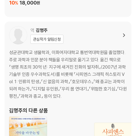
10
18,000
%
원
역
김명주
관심작가 알림신청
성균관대학교 생물학과, 이화여자대학교 통번역대학원을 졸업했다.
주로 과학과 인문 분야 책들을 우리말로 옮기고 있다. 옮긴 책으로
『생명 최초의 30억 년: 지구에 새겨진 진화의 발자취』(2007년 과학
기술부 인증 우수과학도서)를 비롯해 『사피엔스 그래픽 히스토리 V
ol. 1: 인류의 탄생』『신 없음의 과학』『호모데우스』『왜 종교는 과학이
되려 하는가』『디지털 유인원』『우리 몸 연대기』『위험한 호기심』『다윈
평전』『과학과 종교』 등이 있다.
김명주
의 다른 상품