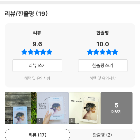
게 새로운 감각을 경험하고 탐색하는지 세부적으로 전달하여 독자들이 사
에게는 멀리 있는 사물이 단순히 흐릿하게 보이는 정도가 아니라 아예 보
에서 저자는 지각을 지극히 개인적인 행위로 놓고 탐구한다. 우리의 환경,
고실험을 할 수 있게 한다. 장애가 있는 소년과 소녀에 관한 전기이자 신경
이지 않았다. 좋은 시력 덕분에 우리는 멋진 전망을 볼 수 있고 멀리 있는
리뷰/한줄평
19
관계, 행동은 삶 전반에 걸쳐 감각을 형성하고 재구성한다. 저자는 왜 어떤
과학계의 놀라운 성취이기도 한 이 책은 사람들이 새롭고 이상해진 몸을
사물의 위치를 파악할 수 있지만, 리엄에게는 그런 개념 자체가 없었다.
사람들은 새로운 감각에 적응하고 어떤 사람들은 그러지 못하는지, 왜 두
갖고 살기로 결심했을 때 일어나는 심오한 질문을 탐구한다.
--- p.57
사람이 같은 세계를 다르게 지각하는지에 대한 해답은 단순히 당사자의 생
리뷰
한줄평
- 마이클 코로스트 (《재건Rebuilt》 저자)
리적 특성에 좌우되지 않고 개인의 역사와 인생 행로에 달려 있다고 이야
전시된 모든 것을 유심히 살펴봐야 하는 미술관에 가본 적이 있을 것이다.
9.6
10.0
기한다.
미술관에서 한 시간을 보내고 나면 피곤해진다. 바닥은 딱딱하고 의자는
감각이 어떻게 인간의 경험을 형성하는지에 대한 감동적인 이야기와 과학
불편한데 봐야 할 것이 너무나도 많기 때문이다. 이런 현상을 부르는 이름
적인 설명의 균형이 잘 잡혀 있는 책이다. 정보가 풍부할 뿐만 아니라 사려
리엄과 조흐라는 10년에 걸쳐 내게 자신들의 이야기를 들려주었다. 그 이
도 있다. 바로 ‘미술관 피로(museum fatigue)’다. 리엄에게는 세상 전체
깊은 강력한 이야기.
리뷰 쓰기
한줄평 쓰기
야기들은 지각이 개인적이고 사적인 성질을 갖고 있다는 것, 그리고 우리
가 미술관과 같았다. 무엇을 보든 집중과 분석이 필요했고, 이는 엄청난 에
들 모두가 함께 공유하는 물리적, 사회적 세계에 맞추어 각자의 지각 체계
- 퍼블리셔스 위클리
너지가 필요한 일이었다.
혜택 및 유의사항
혜택 및 유의사항
를 바꾸고 적응시킬 수 있는 힘을 가지고 있다는 것을 보여준다. _30쪽
--- p.73
과학에 정통한 독자라도 두 사람이 어떻게 새로운 감각을 배웠는지에 대한
선척적 감각 장애가 있던 이들이
통찰로 가득한 탐구에서 놀라운 사실들을 발견하게 될 것이다.
우리 대부분은 어떤 장면을 볼 때 그 장면을 구성하는 사물들을 보지 않은
성인이 되어 감각을 회복한다면 어떤 느낌일까?
5
- 커커스 리뷰
채 선과 색만 보는 것이 거의 불가능하다. 그러므로 리엄이 보는 장면을 우
감사와 기쁨으로 충만할까?
더보기
리가 상상하기는 어렵다. 우리는 세상을 저마다 다르게 보지만, 특정 순간
‘결정적 시기’ 이후에는 새로운 감각을 발달시킬 수 없는 걸까?
4
2
3
에 내가 인식하는 사물들을 근처에 있는 사람들도 똑같이 인식한다고 가정
우리의 행동이 일생 동안 어떻게 감각을 형성하고 재형성하는지, 그 지극
해도 무방하다. 이런 사물들은 우리 모두가 이해하는 기본 범주에 속한다.
히 개인적인 발달 과정을 탐구한다.
책은 ‘SB’라 불린 환자의 이야기로 시작한다. 생후 10개월에 실명 진단을
리뷰
17
한줄평
2
만일 내가 의자나 개를 본다면 다른 사람들도 그럴 것이다. 하지만 리엄이