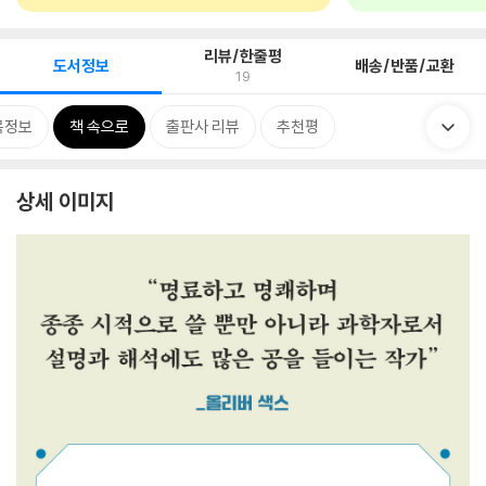
리뷰/한줄평
도서정보
배송/반품/교환
19
목정보
책 속으로
출판사 리뷰
추천평
상세 이미지