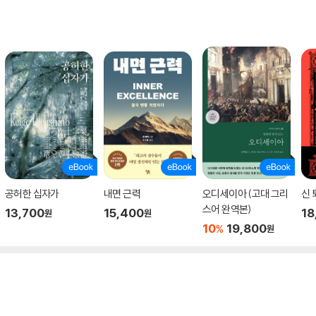
공허한 십자가
내면 근력
오디세이아 (고대 그리
신 
스어 완역본)
13,700
15,400
18
원
원
10
19,800
%
원