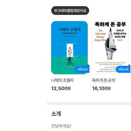
#크레마클럽에있어요
니체의 초월자
독하게 돈 공부
12,500
16,100
원
원
소개
안녕하세요!