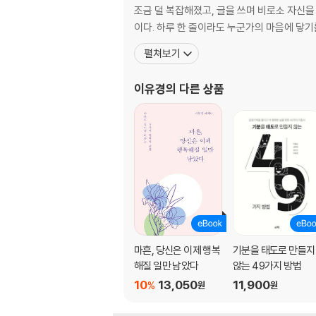
에필로그 - 100가지 지혜의 총정리와 끝나지 
조금 덜 복잡해졌고, 글을 쓰며 비로소 자신을
이다. 하루 한 줄이라도 누군가의 마음에 닿기
펼쳐보기
이유경
의 다른 상품
마흔, 당신은 이제 행복
기분을 태도로 만들지
해질 일만 남았다
않는 49가지 방법
10
13,050
11,900
%
원
원