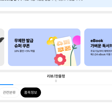
리뷰/한줄평
0
관련분류
품목정보