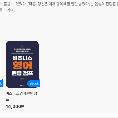
않는 독서의 여정
 보듬을 수 있었다. 『마흔, 당신은 이제 행복해질 일만 남았다』는 인생의 전환점
를 바라며,
비즈니스 영어 퀀텀 점
프
14,000
원