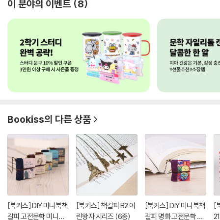
이 분야의 이벤트
8
Bookiss
의 다른 상품
[북키스] DIY 미니북책
[북키스] 책갈피 B2 어
[북키스] DIY 미니북책
[
갈피 고전문학 미니북
린왕자 시리즈 (6종)
갈피 명화 고전문학 책
2