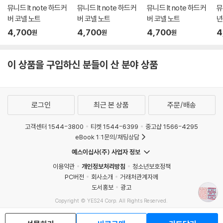
뮤니드 It note 하드커
뮤니드 It note 하드커
뮤니드 It note 하드커
뮤
버 코넬 노트
버 코넬 노트
버 코넬 노트
년
4,700
4,700
4,700
4
원
원
원
이 상품을 구입하신 분들이 산 분야 상품
로그인
최근 본 상품
주문/배송
고객센터 1544-3800
티켓 1544-6399
중고샵 1566-4295
eBook 1:1문의/채팅상담
예스이십사(주) 사업자 정보
이용약관
개인정보처리방침
청소년보호정책
PC버전
회사소개
거래처관계자께
도서홍보
광고
Copyright © YES24 Corp. All Rights Reserved.
MATOM4