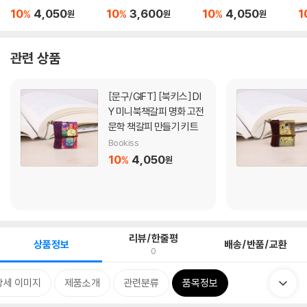
만...
갈...
3종
10
4,050
10
3,600
10
4,050
1
%
%
%
원
원
원
관련 상품
[문구/GIFT]
[북키스] DI
Y 미니북책갈피 명화 고전
문학 책갈피 만들기 키트
Bookiss
10
4,050
%
원
리뷰/한줄평
상품정보
배송/반품/교환
0
상세 이미지
제품소개
관련분류
품목정보