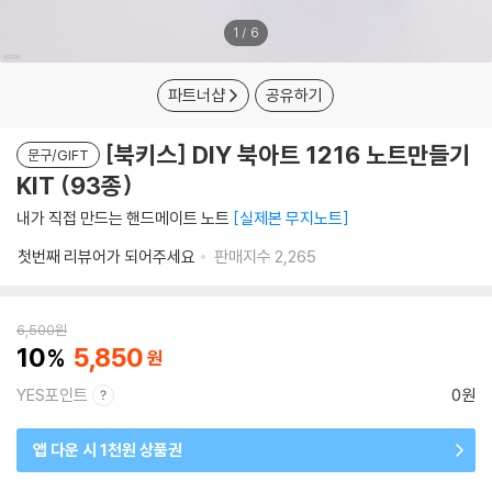
1
/
6
파트너샵
공유하기
[북키스] DIY 북아트 1216 노트만들기
문구/GIFT
KIT (93종)
내가 직접 만드는 핸드메이트 노트
실제본 무지노트
첫번째 리뷰어가 되어주세요
판매지수
2,265
6,500
원
10
5,850
YES포인트
0원
앱 다운 시 1천원 상품권