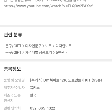
https://www.youtube.com/watch?v=FLQ9w2PAXsY
관련 분류
문구/GIFT
디자인문구
노트
디자인노트
문구/GIFT
가격대별 상품보기
5천원~
품목정보
품명 및 모델명
[북키스] DIY 북아트 1216 노트만들기 KIT (93종)
제조자/수입자
북키스
제조국 또는
한국
원산지
관련 연락처
032-665-1322