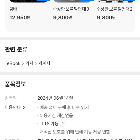
담배
수상한 보물 탐험대 3
수상한 보물 탐험대 2
12,950
9,800
9,800
원
원
원
관련 분류
eBook
역사
세계사
품목정보
발행일
2024년 06월 14일
이용안내
배송 없이 구매 후 바로 읽기
이용기간 제한없음
TTS 가능
저작권 보호를 위해 인쇄 기능 제공 안함