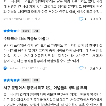
치고 세상에 나와보면 '당연하지'라는 말은 어림 반푼어치도 없다. 세상
대한민국은 일제 식민지 시대로부터 현대사를 시작하여, 해방 이후엔 한국
에 당연한 건 사실 거의 없다. 그렇다고 생각할 뿐이다. 그 당연함의 관념
전쟁을 겪고 남북으로 갈라진 채, 미국으로부터 들어온 서구 문물을 바탕
과 현실의 차이만큼 머리가 아플 뿐이다. 인도식 이름, 여성이라고 추정되
으로 사회 체계가 형성되었다는 건 주지의 사실이다. 선진 문명이란 명목
는 작가는 자신의 경험과 온갖 다양한 분야의 주제와 지식을 통해 세상
으로 수용된 서구 세계의 사상과 가치관은 한국 사회에 뿌리 깊이 박혀 있
k***i
2024.09.01.
신고
4
댓글
0
의 현재 관점과 의견
고, 아직 완전히 벗어나지 못했다는 건 아쉽지만 부정할 수 없다. 이 책은
근대화 과정에서 서구 세계의 프레임마저 그대로 내면화하여 우리의 정체
종이책
구매
성마저 잃어버린 것이 아닌지 질문을 던지며, 이제 프레임에서 완전히 벗
수바드라 다스 이름도 어렵다
어나 다른 세상을 상상할 수 있는 힘을 되찾자고 제안한다.
열가지 프레임은 각자 알아보기로 그럼에도 범주화한 것이 참 멋지다 싶
다. 세계를 움직인 열 가지 프레임 중에 사람을 대량 살상하는데 사용된 것
어쩌면 이 책을 읽는 건 즐겁기보다는 고난스러운 일인지 모른다. 한 장 한
이 있는지 나는 거기에 연류된 것은 없는지 찾아보라. 내가 모르는 새에 사
장 읽어나가며, 한 번도 의심한 적 없이 수용해온 신념들을 바닥부터 뒤집
람이 아닌 다른 동식물을 우리가 학살했을 수도 있으니가.
어엎고 부정해야 하는 과정을 겪을 수도 있다. 하지만 저자는 이것이 권력
h*****j
2025.02.03.
신고
2
댓글
0
의 프레임을 벗어나, 역사를 보는 자신만의 관점을 얻을 수 있는 길이라고
말한다. 지금, 역사를 읽는 진정한 이유와 새로운 희열이 여기에 있다고 말
종이책
구매
이다.
서구 문명에서 당연시되고 있는 이념들의 뿌리를 추적
유니버시티 칼리지 런던의 대학 박물관 연구원인 저자는 인도계 영국인이
기도 하다.과학사를 전공한 배경지식을 바탕으로, 서양 문명에서 당연하게
여겨지는 개념들이 어떻게 형성되었는지, 왜 당연하지 않을 수 있는지를