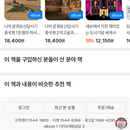
나의 문화유산답사기 :
나의 문화유산답사기 :
세상에서 가장 재미있
김
중국편 1 돈황과 하서주
중국편 2 막고굴과 실
는 도시기담 세계사
사
랑
크로드의 관문
18,400
18,400
10
12,150
1
%
원
원
원
이 책을 구입하신 분들이 산 분야 책
이 책과 내용이 비슷한 추천 책
로그인
최근 본 상품
주문/배송
고객센터 1544-3800
티켓 1544-6399
중고샵 1566-4295
eBook 1:1문의/채팅상담