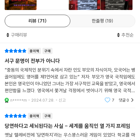
7
근사하고 당연해 보이는 가치들은 제국주의와 자본주의의 태동과 함께 모
리뷰
71
한줄평
19
양을 갖추고 발전하며, ‘서양’이 세계를 지배하는 과정의 결정적 도구로 활
용되었다. 그들이 짜놓은 권력 게임의 중심엔 ‘문명과 야만’이 자리 잡고 있
구매리뷰
추천순
다. 이 책은 현대 문명을 지탱하는 열 가지 핵심 가치의 생성 과정을 탐구하
며, 서구 권력이 어떻게 자신들의 프레임을 활용해 세계를 문명과 야만으
종이책
구매
로 나누고, 억압과 착취의 역사를 펼쳤는지 파헤친다.
서구 문명이 전부가 아니다
과학을 독차지한 자들은 누구인가? ‘고전’은 누가 결정하며, 어떻게 제국
”중동의 국제적인 분위기 속에서 자란 인도 부모의 자식이자, 모국어는 벵
주의의 비전이 되었나? 피라미드는 외계인이 지었다는 말에 숨겨진 뜻은?
골어임에도 영어를 제1언어로 삼고 있는“ 저자. 부모가 영국 국적임에도
시간은 왜 우리를 걷잡을 수 없이 조여오는가? 잉카제국의 문자 ‘키푸’가
본인은 영국인이 아니었던 그녀는 가장 서구적인 교육을 받았고, 영국에서
역사에서 삭제된 이유는 무엇인가? 등의 질문을 던지며 서구 세계가 만든
편안함을 느꼈다. 영국에서 쫓겨날 걱정에서 벗어나기 위해 영국 국적을
거대한 억압과 착취의 구조가 역사에, 그리고 우리 머릿속에 얼마나 깊이
취득했지만, 결국은 그녀는 영국의 가치, 아니 서양이 내세워오던 가치를
n*****m
2024.07.28.
신고
7
댓글
0
부정하기 시작
각인되어 있는지 밝혀낸다.
종이책
구매
지금 우리에겐 다른 세상을 꿈꿀 힘이 있는가?
당연하다고 세뇌된다는 사실 - 세계를 움직인 열 가지 프레임
프레임을 바꾸지 않으면 어떤 역사책을 읽어도 소용이 없다!
옛날 텔레비전에 '당연하지'라는 우스꽝스러운 게임이 있었다. 학교를 마