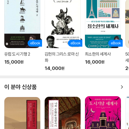
유럽 도시 기행 2
김헌의 그리스 로마 신
최소한의 세계사
5
화
세
15,000
16,000
원
원
14,000
2
원
이 분야 신상품