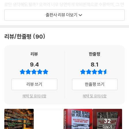
로만 생각해도 될까? 오히려 너무 당연하게 무비판적으로 수용하여, 그 안
에 깃든 역사적 의미를 들여다보는 것을 방해하는 것이 아닐까? 『세계를
출판사 리뷰 더보기
움직인 열 가지 프레임』은 이러한 문제의식에서 시작한다. 현대 문명의 성
취이자, 오랜 시간 지켜온 신념으로 공유되는 열 가지 핵심 가치의 이면을
살펴보며, 이 강력한 말들 속에 어떤 ‘권력’의 프레임이 숨겨져 있는지, 역
리뷰/한줄평
90
사와 우리의 생각에 어떤 영향을 끼쳤는지 살펴본다.
과학, 교육, 민주주의부터 시간, 예술, 죽음까지
리뷰
한줄평
열 가지 프레임을 격파하며 세계를 보는 나만의 관점을 되찾는다!
9.4
8.1
과학은 가치중립적인 이성의 최고봉이고, 교육은 우리를 인간답게 만드는
교양의 중심이며, 시간은 효율적으로 활용해 가치를 창출할 수 있는 자원,
리뷰 쓰기
한줄평 쓰기
글은 모든 생각과 사건을 표현할 수 있는 마법의 도구… 이것이 우리의 보
편적 생각으로 이를 갖추는 것을 문명화의 기본으로 간주한다. 자연스럽게
혜택 및 유의사항
혜택 및 유의사항
이를 갖추지 못한 사회, 사람은 야만적이고 미개하다고 간주한다. 근본적
인 질문은 여기서 나온다. 우리 머릿속에 깊이 박힌 ‘과학’, ‘교육’, ‘글’, ‘시
간’ 등의 개념은 어디에서 비롯되었는가? 우리가 세운 문명화의 기준은 어
32
디에서 비롯되었는가? 누가 확립했으며, 결정적으로 누가 이익을 보고 있
더보기
는가?