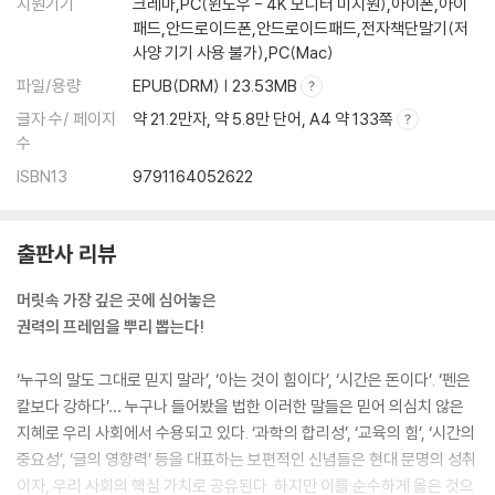
지원기기
크레마,PC(윈도우 - 4K 모니터 미지원),아이폰,아이
패드,안드로이드폰,안드로이드패드,전자책단말기(저
사양 기기 사용 불가),PC(Mac)
파일/용량
EPUB(DRM) | 23.53MB
글자 수/ 페이지
약 21.2만자, 약 5.8만 단어, A4 약 133쪽
수
ISBN13
9791164052622
출판사 리뷰
머릿속 가장 깊은 곳에 심어놓은
권력의 프레임을 뿌리 뽑는다!
‘누구의 말도 그대로 믿지 말라’, ‘아는 것이 힘이다’, ‘시간은 돈이다’. ‘펜은
칼보다 강하다’… 누구나 들어봤을 법한 이러한 말들은 믿어 의심치 않은
지혜로 우리 사회에서 수용되고 있다. ‘과학의 합리성’, ‘교육의 힘’, ‘시간의
중요성’, ‘글의 영향력’ 등을 대표하는 보편적인 신념들은 현대 문명의 성취
이자, 우리 사회의 핵심 가치로 공유된다. 하지만 이를 순수하게 옳은 것으