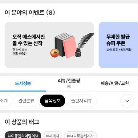
이 분야의 이벤트
8
리뷰/한줄평
도서정보
배송/반품/교환
90
 소개
관련분류
품목정보
출판사 리뷰
이 상품의 태그
#이동진의이달의책
#세계사
#ㅁㅁ로본세계사