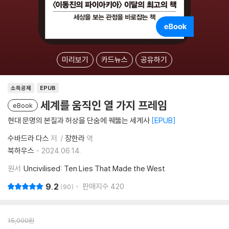
미리보기
카드뉴스
공유하기
소득공제
EPUB
세계를 움직인 열 가지 프레임
eBook
현대 문명의 본질과 허상을 단숨에 꿰뚫는 세계사
EPUB
수바드라 다스
저
장한라
역
북하우스
2024.06.14.
원서
Uncivilised: Ten Lies That Made the West
9.2
판매지수
420
90
15,000
원