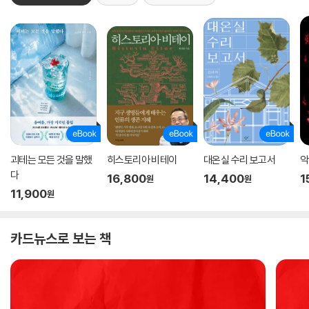
괴테는 모든 것을 말했
히스토리아 비테이
대온실 수리 보고서
악
다
16,800
14,400
1
원
원
11,900
원
카드뉴스로 보는 책