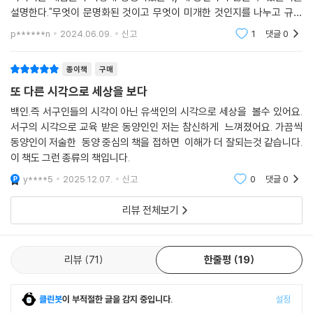
설명한다."무엇이 문명화된 것이고 무엇이 미개한 것인지를 나누고 규정
하는 프레임은 권력 게임의 승자가 결정한다" 는 게 저자의 시각이다.다만
p******n
2024.06.09.
신고
1
댓글
0
우리가 물질적, 정
종이책
구매
또 다른 시각으로 세상을 보다
백인.즉 서구인들의 시각이 아닌 유색인의 시각으로 세상을 볼수 있어요.
서구의 시각으로 교육 받은 동양인인 저는 참신하게 느껴졌어요. 가끔씩
동양인이 저술한 동양 중심의 책을 접하면 이해가 더 잘되는것 같습니다.
이 책도 그런 종류의 책입니다.
y****5
2025.12.07.
신고
0
댓글
0
리뷰 전체보기
리뷰
71
한줄평
19
클린봇
이 부적절한 글을 감지 중입니다.
설정