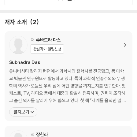
5. 민중에게 권력을: 민주주의
Power to the people
6. 시간은 돈이다: 시간
저자 소개
2
Time is money
7. 국가는 당신을 원한다: 국민
Your country needs you
저
수바드라 다스
8. 예술을 위한 예술: 예술
관심작가 알림신청
Art for art’s sake
9. 죽음 앞에서는 모두가 평등하다: 죽음
Subhadra Das
Death is the great equalizer
유니버시티 칼리지 런던에서 과학사와 철학사를 전공했고, 동 대학
10. 우리는 한배를 타고 있다: 공동선
교 박물관 연구원으로 활동하고 있다. 특히 과학적 인종주의와 우생
We’re all in this together
학의 역사가 오늘날 우리 삶에 어떤 영향을 끼치는지를 연구한다. 팟
캐스트, TV, 라디오 등에서 대중과 활발히 접촉하며, 권력이 조작하
나오는 말
고 숨긴 역사를 알리기 위해 힘쓰고 있다. 첫 책 『세계를 움직인 열 가
감사의 말
지 프레임』은 세계사를 연대, 사건, 인물과 같은 기존의 주제가 아닌
펼쳐보기
참고문헌
개념과 생각을 중심으로 풀어내며 역사 분야에 신선한 바람을 불러일
으켰다. 또한 ‘서구 중심주의’라는 그 역사적 중요성에 비해 진부하고
낡은 것이라 간주되던 메시지를 ‘프레임’과 연관
역
장한라